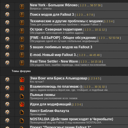
New York - Большое Яблоко
[
1
2
3
…
56
57
58
]
Вопросы - ответы
Поиск модов для Fallout 3
[
1
2
3
…
6
7
8
]
Технические и другие проблемы с модами
[
1
2
3
4
]
Тема для решения различных проблем с модами Fallout 3
Остров - Северная территория
[
1
2
3
…
10
11
12
]
Обсуждение прохождения и ошибок аддона
[FWE - 6.03а/FOIP] - Общее обсуждение
[
1
2
3
…
52
53
54
]
Обсуждение одной из лучших глобальных модификаций.
5 ваших любимых модов на Fallout 3
E-mod. Новый мир Fallout 3.
[
1
2
3
…
44
45
46
]
Real Time Settler - New Wave
[
1
2
3
…
14
15
16
]
Обсуждаем баги, ошибки перевода, хвастаемся поселениями.
Темы форума
Эми Вонг или Бриса Альмодовар
[
1
2
3
4
5
]
Кто лучше?
Взаимопомощь по плагинам:-)
[
1
2
3
…
30
31
32
]
здесь задаем вопросы &quot;как, где, что&quot; и подобные им.
Пьяные гномы
Примерное расположение всех гномов
Идеи для модификаций
[
1
2
3
4
]
Квест Библия Фалаута
Прохождение
NOSTALGIA (Действия происходят в Чернобыле)
Полноценный мод на Fallout 3 под названием NOSTALGIA.
Проект "Переосмысление Fallout 3"