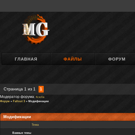
ГЛАВНАЯ
ФАЙЛЫ
ФОРУМ
Страница
1
из
1
1
Модератор форума:
КсюXa
Форум
»
Fallout 3
»
Модификации
Модификации
Тема
Важные темы