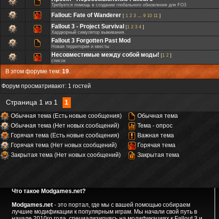
Требуется помощь в создании глобального обновления для FO3
Fallout: Fate of Wanderer
[
1
2
3
…
9
10
11
]
Fallout 3 - Project Survival
[
1
2
3
4
]
Хардкорный симулятор выживания.
Fallout 3 Forgotten Past Mod
Новая территория и квесты
Несовместимые между собой моды!
[
1
2
]
список
В этом форуме тем:
19
.
Форум просматривают: 1 гостей
Страница
1
из
1
1
Обычная тема (Есть новые сообщения)
Обычная тема
Обычная тема (Нет новых сообщений)
Тема - опрос
Горячая тема (Есть новые сообщения)
Важная тема
Горячая тема (Нет новых сообщений)
Горячая тема
Закрытая тема (Нет новых сообщений)
Закрытая тема
Что такое Modgames.net?
Modgames.net
- это портал, где мы с вашей помощью собираем
лучшие модификации к популярным играм. Мы начали свой путь в
начале 2010го года, специализируясь на модификациях к Fallout 3 и