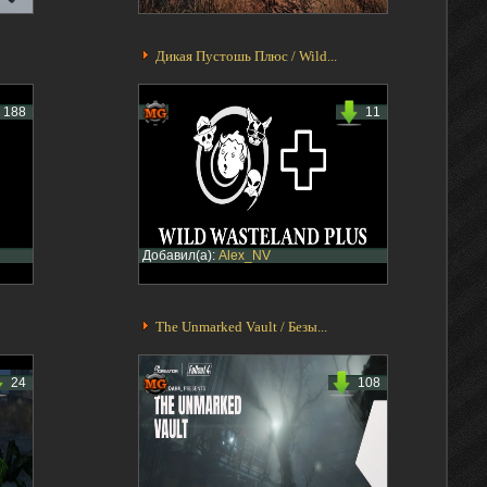
Дикая Пустошь Плюс / Wild...
188
11
Добавил(а):
Alex_NV
The Unmarked Vault / Безы...
24
108