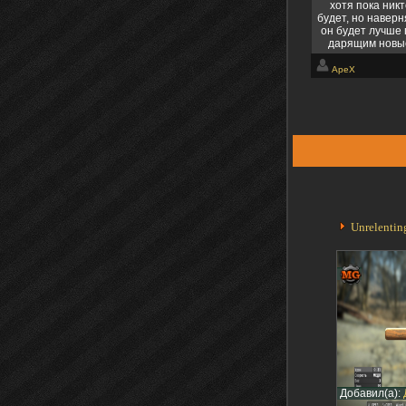
хотя пока никт
будет, но наверн
он будет лучше
дарящим новые
дарящим радостн
он видится в 
ApeX
преддверии нас
бы поже
Unrelenting
Добавил(а):