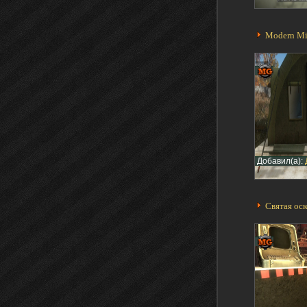
Modern Mil
Добавил(а):
Святая оск