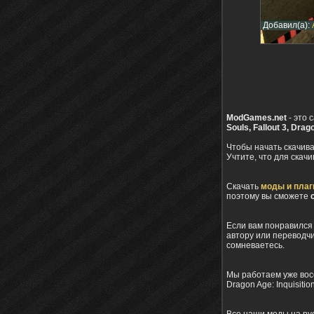
Добавил(а):
ModGames.net
- это 
Souls, Fallout 3, Drag
Чтобы начать скачива
Учтите, что для скач
Cкачать
моды и пла
поэтому вы сможете
Если вам понравился 
автору или переводчи
сомневаетесь.
Мы работаем уже восем
Dragon Age: Inquisiti
Все наши моды на рус