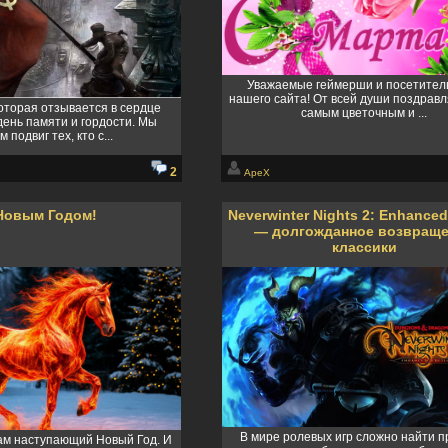
Уважаемые геймерши и посетител
нашего сайта! От всей души поздравл
которая отзывается в сердце
самым цветочным и ...
день памяти и гордости. Мы
 подвиг тех, кто с...
2
ApeX
Новым Годом!
Neverwinter Nights 2: Enhanced
— долгожданное возвращ
классики
В мире ролевых игр сложно найти п
нам наступающий Новый Год. И