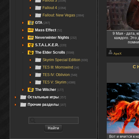
Fallout 3
[1034]
Fallout 4
[2264]
Fallout: New Vegas
[2884]
GTA
[267]
Mass Effect
[52]
9 Мая - дата, 
Neverwinter Nights
каждого. Это 
[232]
помним
S.T.A.L.K.E.R.
[220]
The Elder Scrolls
[5599]
ApeX
Skyrim Special Edition
[630]
С 
TES III: Morrowind
[34]
TES IV: Oblivion
[549]
TES V: Skyrim
[4386]
The Witcher
[177]
Остальные игры
[357]
Прочие разделы
[167]
Вот и мчится к 