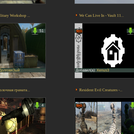
itary Workshop ...
We Can Live In - Vault 11...
51
Долговя3ый
Добавил(а):
Xenus3
олочная граната...
Resident Evil Creatures -...
4