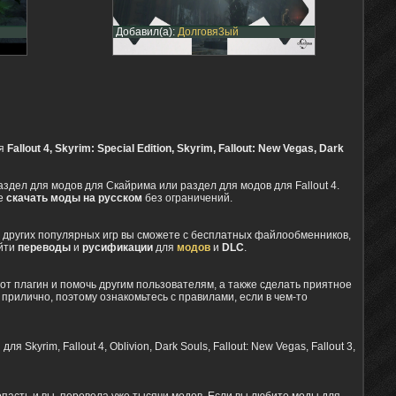
Добавил(а):
Долговя3ый
ля
Fallout 4, Skyrim: Special Edition, Skyrim, Fallout: New Vegas, Dark
здел для модов для Скайрима или раздел для модов для Fallout 4.
те
скачать моды на русском
без ограничений.
 других популярных игр вы сможете с бесплатных файлообменников,
айти
переводы
и
русификации
для
модов
и
DLC
.
тот плагин и помочь другим пользователям, а также сделать приятное
 прилично, поэтому ознакомьтесь с правилами, если в чем-то
kyrim, Fallout 4, Oblivion, Dark Souls, Fallout: New Vegas, Fallout 3,
опасть и вы, перевела уже тысячи модов. Если вы любите моды для