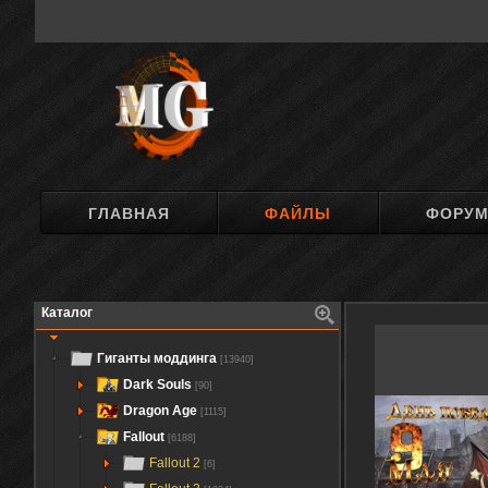
ГЛАВНАЯ
ФАЙЛЫ
ФОРУ
Каталог
Гиганты моддинга
[13940]
Dark Souls
[90]
Dragon Age
[1115]
Fallout
[6188]
Fallout 2
[6]