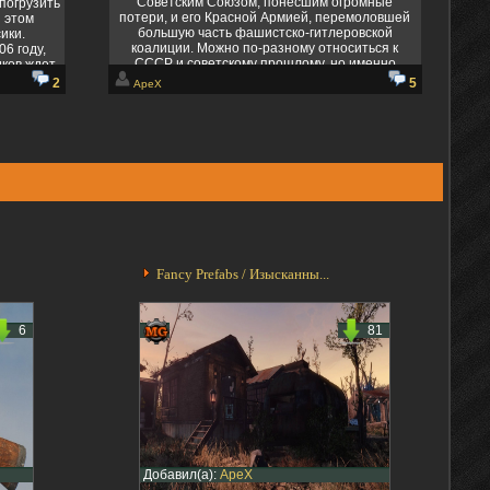
Советским Союзом, понесшим огромные
погрузить
потери, и его Красной Армией, перемоловшей
 этом
большую часть фашистско-гитлеровской
ики.
коалиции. Можно по-разному относиться к
06 году,
СССР и советскому прошлому, но именно
иков ждет
благодаря ему многие народы сохранили свою
rwinter
2
5
ApeX
идентичность или не были просто уничтожены.
Edition —
И сейчас, когда вновь поднимают свою голову
ой игры,
идеи превосходства и уничтожения народов, как
й сюжет и
никогда важно помнить и хранить память о В...
чшенную
ст...
Fancy Prefabs / Изысканны...
6
81
Добавил(а):
ApeX