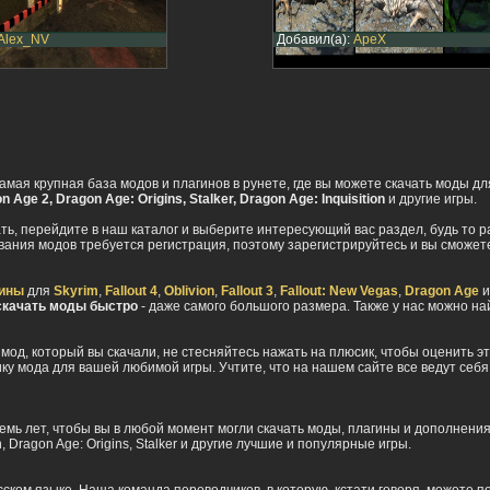
Alex_NV
Добавил(а):
ApeX
самая крупная база модов и плагинов в рунете, где вы можете скачать моды д
on Age 2, Dragon Age: Origins, Stalker, Dragon Age: Inquisition
и другие игры.
ть, перейдите в наш каталог и выберите интересующий вас раздел, будь то ра
ивания модов требуется регистрация, поэтому зарегистрируйтесь и вы сможе
гины
для
Skyrim
,
Fallout 4
,
Oblivion
,
Fallout 3
,
Fallout: New Vegas
,
Dragon Age
и
скачать моды быстро
- даже самого большого размера. Также у нас можно н
мод, который вы скачали, не стесняйтесь нажать на плюсик, чтобы оценить э
ку мода для вашей любимой игры. Учтите, что на нашем сайте все ведут себя
ь лет, чтобы вы в любой момент могли скачать моды, плагины и дополнения для S
on, Dragon Age: Origins, Stalker и другие лучшие и популярные игры.
ском языке. Наша команда переводчиков, в которую, кстати говоря, можете п