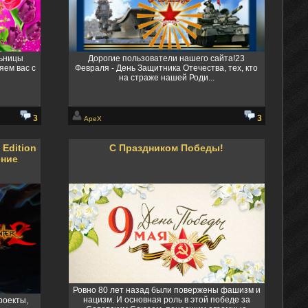
ьницы
Дорогие пользователи нашего сайта!23
яем вас с
Февраля - День Защитника Отечества, тех, кто
на страже нашей Роди...
3
3
ApeX
 Edition
С Праздником Победы!
ение
Ровно 80 лет назад были повержены фашизм и
нацизм. И основная роль в этой победе за
роекты,