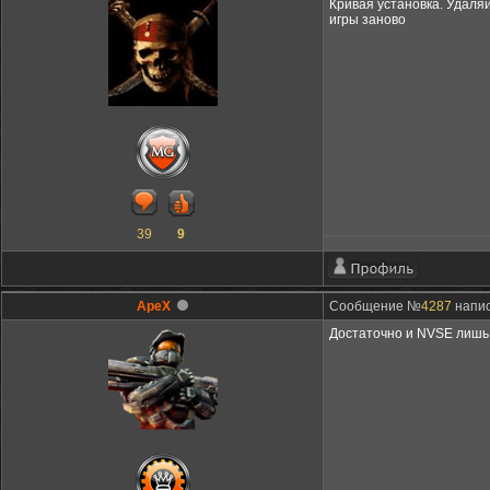
Кривая установка. Удаляй
игры заново
39
9
ApeX
Сообщение №
4287
напис
Достаточно и NVSE лишь у