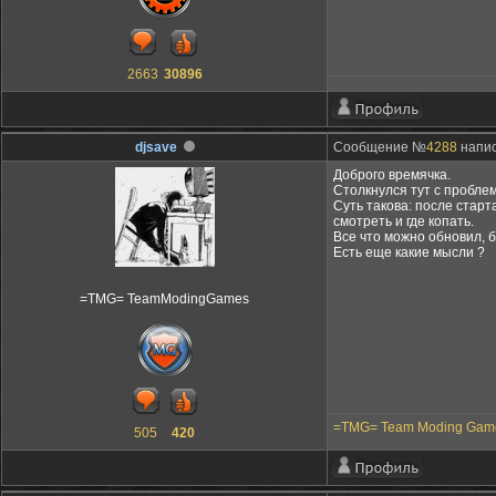
2663
30896
djsave
Сообщение №
4288
напис
Доброго времячка.
Столкнулся тут с пробле
Суть такова: после старт
смотреть и где копать.
Все что можно обновил, б
Есть еще какие мысли ?
=TMG= TeamModingGames
=TMG= Team Moding Gam
505
420