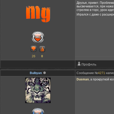
Друзья, привет. Проблема
высвечивается, при нажа
стреляю в торс, урон иде
Игрался с даже с расшир
26
0
Bulbyan
Сообщение №
4271
напис
Dusman
, а прокруткой 