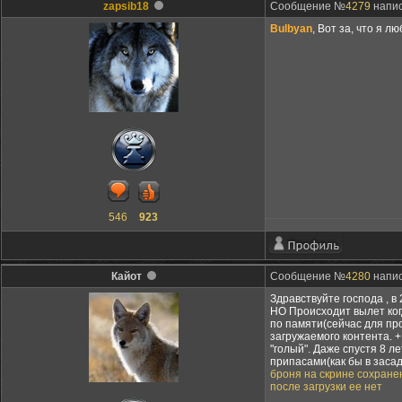
zapsib18
Сообщение №
4279
напис
Bulbyan
, Вот за, что я 
546
923
Кайот
Сообщение №
4280
напис
Здравствуйте господа , в
НО Происходит вылет ког
по памяти(сейчас для пр
загружаемого контента. +
"голый". Даже спустя 8 л
припасами(как бы в засад
броня на скрине сохране
после загрузки ее нет