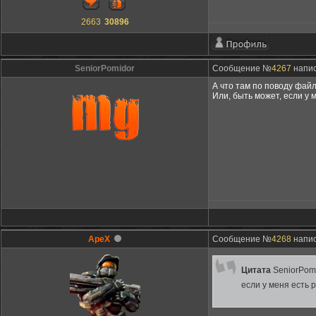
2663
30896
SeniorPomidor
Сообщение №
4267
напис
А что там по поводу файл
Или, быть может, если у 
ApeX
Сообщение №
4268
напис
Цитата
SeniorPom
если у меня есть 