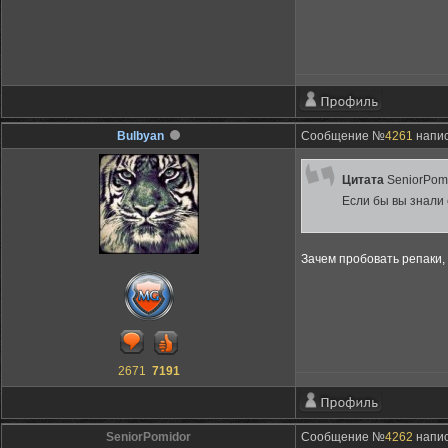
Bulbyan
Сообщение №
4261
напис
Цитата
SeniorPom
Если бы вы знали 
Зачем пробовать репаки, 
2671
7191
SeniorPomidor
Сообщение №
4262
напис