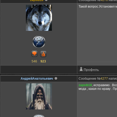
zapsib18
Сообщение №
4276
напис
Такой вопрос.Установил 
546
923
АндрейАнатольевич
Сообщение №
4277
напис
zapsib18
, исправимо . Во
мода , какая по нраву . П