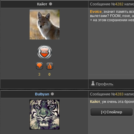
Кайот
Сообщение №
4282
напис
Evoice
, значит память вс
вылетами? FOOM, nsve, ar
+ на этом сохранении не
3
0
Bulbyan
Сообщение №
4283
напис
Кайот
, уж очень эта бро