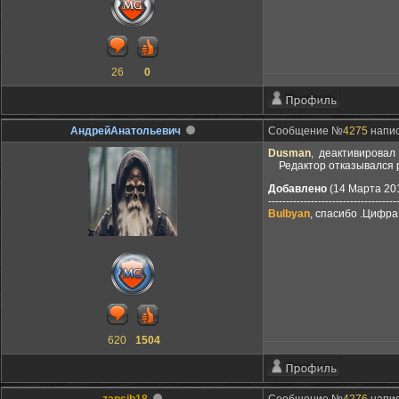
26
0
АндрейАнатольевич
Сообщение №
4275
напис
Dusman
, деактивировал
Редактор отказывался ре
Добавлено
(14 Марта 201
------------------------------------
Bulbyan
, спасибо .Цифра
620
1504