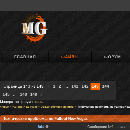
ГЛАВНАЯ
ФАЙЛЫ
ФОРУМ
Страница
143
из
149
«
1
2
…
141
142
143
144
145
…
148
149
»
Модератор форума:
КсюXa
Форум
»
Fallout: New Vegas
»
Общее обсуждение игры
» Технические проблемы по Fallout Ne
Технические проблемы по Fallout New Vegas
fola
Сообщение №
1
написано: