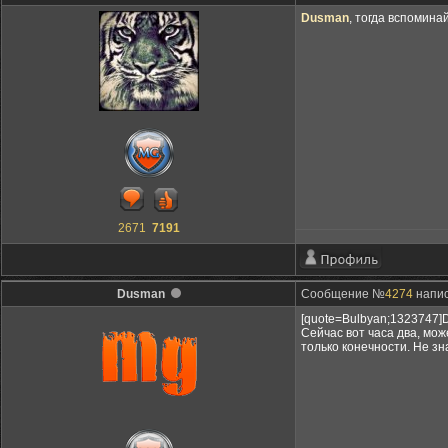
Dusman
, тогда вспомина
2671
7191
Dusman
Сообщение №
4274
напис
[quote=Bulbyan;1323747]D
Сейчас вот часа два, мож
только конечности. Не зна