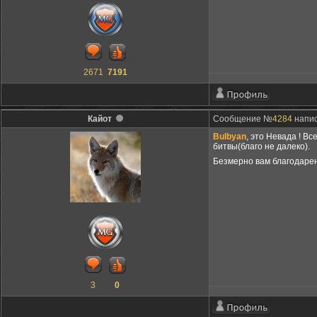
2671
7191
Кайот
Сообщение №
4284
напис
Bulbyan
, это Невада ! В
битвы(благо не далеко).
Безмерно вам благодарен
3
0