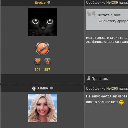
Evoice
Сообщение №
4289
напис
Цитата
djsave
библиотеку другую
может здесь и стоит копа
эта фишка стара как гуан
107
857
ỦᏗѣᗰ₳
Сообщение №
4290
напис
Не запускается, ни через
ничего больше нет!