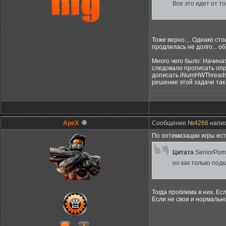
Все это идет от т
Тоже верно.... Однако ст
продлилась не долго... об
Много чего было: Начинат
следовало прописать опре
дописать iNumHWThreads=2
решение этой задачи так 
ApeX
Сообщение №
4266
напис
По оптимизации игры ес
Цитата
SeniorPom
но как только под
Тогда проблема в них. Ес
Если не свои и нормальн