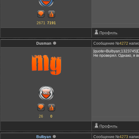
2671
7191
Dusman
Сообщение №
4272
напис
[quote=Bulbyan;1323745]
Не проверял. Однако, я в
26
0
Bulbyan
Сообщение №
4273
напис