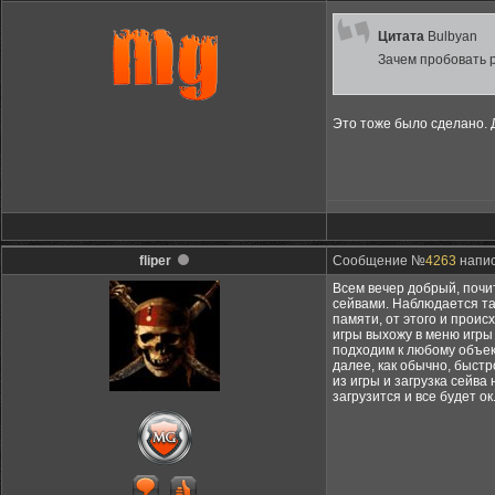
Цитата
Bulbyan
Зачем пробовать р
Это тоже было сделано. 
fliper
Сообщение №
4263
напис
Всем вечер добрый, почит
сейвами. Наблюдается так
памяти, от этого и проис
игры выхожу в меню игры 
подходим к любому объект
далее, как обычно, быстр
из игры и загрузка сейва 
загрузится и все будет ок.