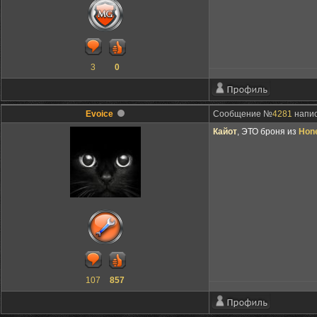
3
0
Evoice
Сообщение №
4281
напис
Кайот
, ЭТО броня из
Hone
107
857