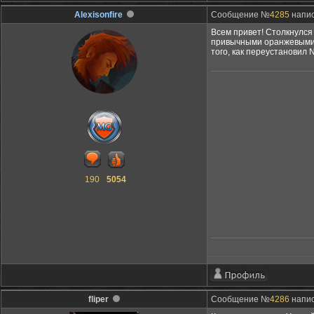
Alexisonfire
Сообщение №
4285
напис
Всем привет! Столкнулся 
привычными оранжевыми. 
того, как переустановил
190
5054
fliper
Сообщение №
4286
напис