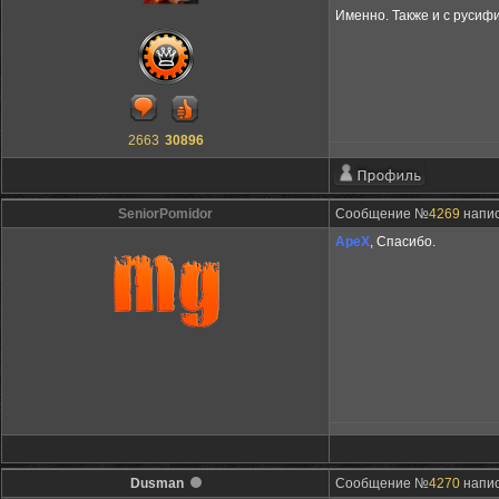
Именно. Также и с русиф
2663
30896
SeniorPomidor
Сообщение №
4269
напис
ApeX
, Спасибо.
Dusman
Сообщение №
4270
напис