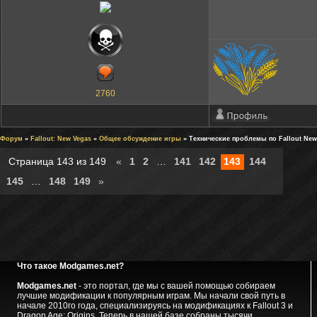
2760
Форум
»
Fallout: New Vegas
»
Общее обсуждение игры
» Технические проблемы по Fallout Ne
Страница
143
из
149
«
1
2
…
141
142
143
144
145
…
148
149
»
Что такое Modgames.net?
Modgames.net
- это портал, где мы с вашей помощью собираем
лучшие модификации к популярным играм. Мы начали свой путь в
начале 2010го года, специализируясь на модификациях к Fallout 3 и
Dragon Age: Origins. Теперь в нашей базе собраны тысячи