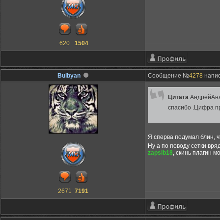
620
1504
Bulbyan
Сообщение №
4278
напис
Цитата
АндрейАн
спасибо .Цифра п
Я сперва подумал блин, ч
Ну а по поводу сетки вряд
zapsib18
, скинь плагин м
2671
7191