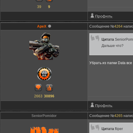
39
9
ApeX
Сообщение №
4264
напис
Цитата
SeniorPom
Дальше что?
Убрать из папки Data все
2663
30896
SeniorPomidor
Сообщение №
4265
напис
Цитата
fliper