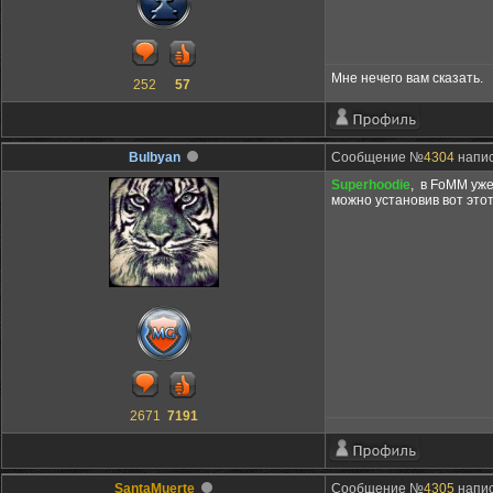
Мне нечего вам сказать.
252
57
Bulbyan
Сообщение №
4304
напис
Superhoodie
, в FoMM уж
можно установив вот это
2671
7191
SantaMuerte
Сообщение №
4305
напис