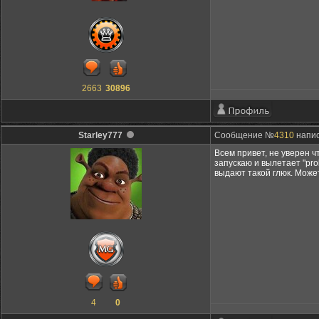
2663
30896
Starley777
Сообщение №
4310
напис
Всем привет, не уверен ч
запускаю и вылетает "pro
выдают такой глюк. Може
4
0