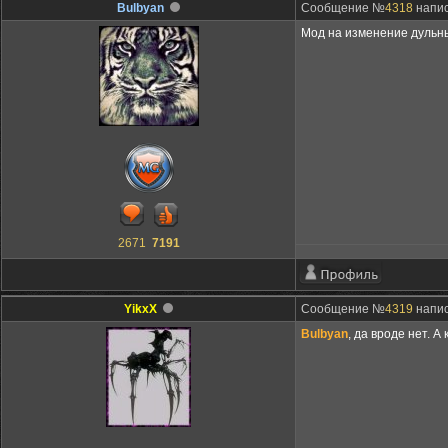
Bulbyan
Сообщение №
4318
напис
Мод на изменение дульны
2671
7191
YikxX
Сообщение №
4319
напис
Bulbyan
, да вроде нет. А