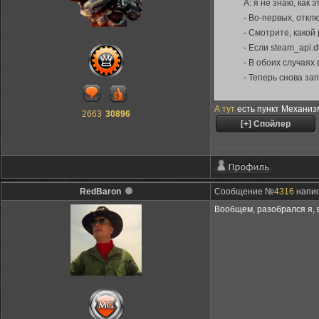
A: я не знаю, как
- Во-первых, отклю
- Смотрите, какой
- Если steam_api.
- В обоих случаях
- Теперь снова зап
А тут
есть пункт Механизм
2663
30896
RedBaron
Сообщение №
4316
напис
Вообщем, разобрался я, 