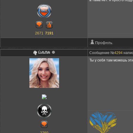
а тама нет. я просто под
2671
7191
ỦᏗѣᗰ₳
Сообщение №
4294
напис
Ты у себя там можешь эт