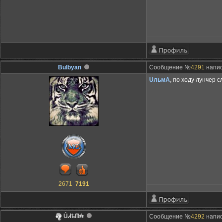
Bulbyan
Сообщение №
4291
напис
UльмA
, по ходу лунчер 
2671
7191
ỦᏗѣᗰ₳
Сообщение №
4292
напис