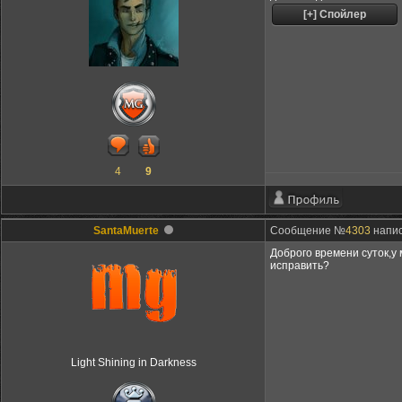
4
9
SantaMuerte
Сообщение №
4303
напис
Доброго времени суток,у
исправить?
Light Shining in Darkness