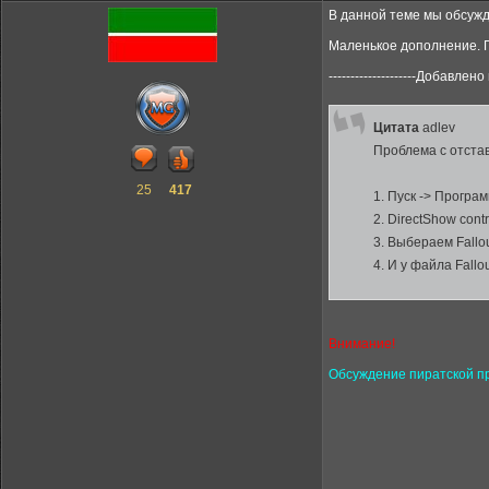
В данной теме мы обсужд
Маленькое дополнение. Г
--------------------Добавлено п
Цитата
adlev
Проблема с отстав
25
417
1. Пуск -> Програм
2. DirectShow contro
3. Выбераем Fallou
4. И у файла Fall
Внимание!
Обсуждение пиратской п