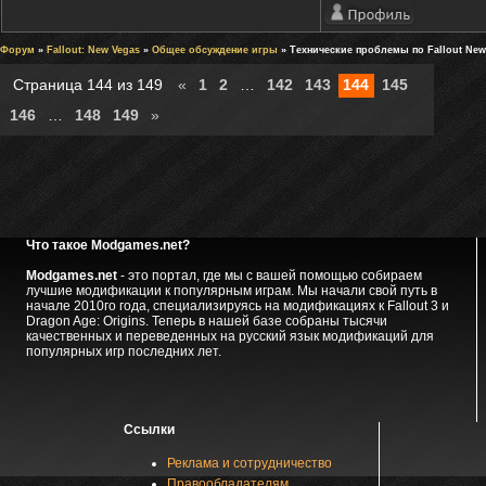
Форум
»
Fallout: New Vegas
»
Общее обсуждение игры
» Технические проблемы по Fallout Ne
Страница
144
из
149
«
1
2
…
142
143
144
145
146
…
148
149
»
Что такое Modgames.net?
Modgames.net
- это портал, где мы с вашей помощью собираем
лучшие модификации к популярным играм. Мы начали свой путь в
начале 2010го года, специализируясь на модификациях к Fallout 3 и
Dragon Age: Origins. Теперь в нашей базе собраны тысячи
качественных и переведенных на русский язык модификаций для
популярных игр последних лет.
Ссылки
Реклама и сотрудничество
Правообладателям