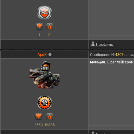
1
0
ApeX
Сообщение №
4307
напис
Мутация
. С реплейсером
2663
30896