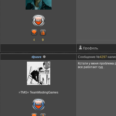
4
9
djsave
Сообщение №
4297
напис
Кстати у меня проблема р
все работает гуд .
=TMG= TeamModingGames