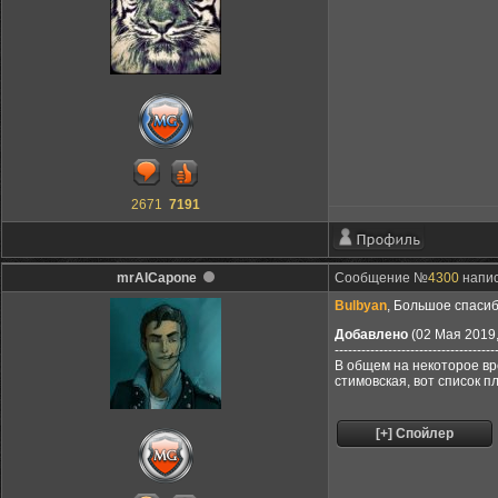
2671
7191
mrAlCapone
Сообщение №
4300
напис
Bulbyan
, Большое спасиб
Добавлено
(02 Мая 2019,
------------------------------------
В общем на некоторое вр
стимовская, вот список 