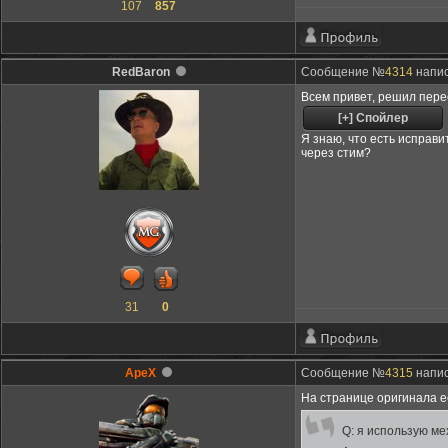
107
857
RedBaron
Сообщение №
4314
напис
Всем привет, решил перес
Я знаю, что есть исправи
через стим?
31
0
ApeX
Сообщение №
4315
напис
На странице оригинала е
Q: я использую ме