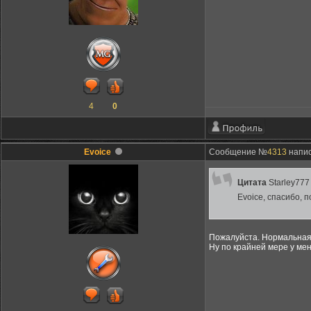
4
0
Evoice
Сообщение №
4313
напис
Цитата
Starley777
Evoice, cпасибо,
Пожалуйста. Нормальная 
Ну по крайней мере у мен