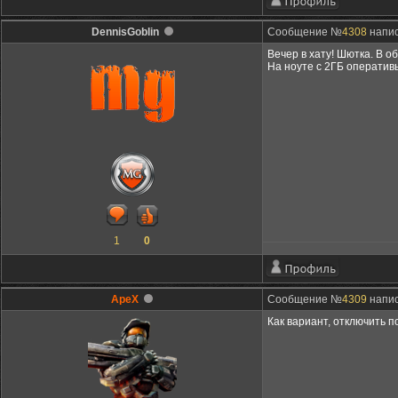
DennisGoblin
Сообщение №
4308
напис
Вечер в хату! Шютка. В о
На ноуте с 2ГБ оперативы
1
0
ApeX
Сообщение №
4309
напис
Как вариант, отключить по