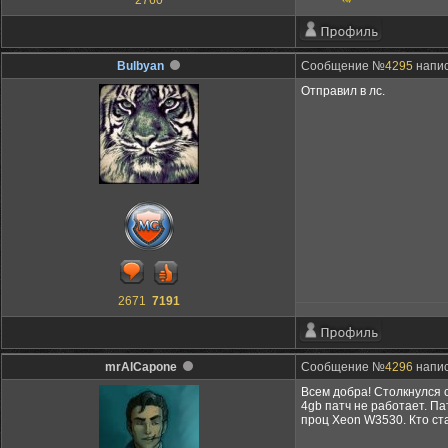
2760
Bulbyan
Сообщение №
4295
напис
Отправил в лс.
2671
7191
mrAlCapone
Сообщение №
4296
напис
Всем добра! Столкнулся 
4gb патч не работает. Па
проц Xeon W3530. Кто ст