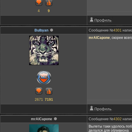
4
9
Bulbyan
Сообщение №
4301
напис
mrAlCapone
, скорее все
2671
7191
mrAlCapone
Сообщение №
4302
напис
Вылеты таки удолось поб
делался для обливиона