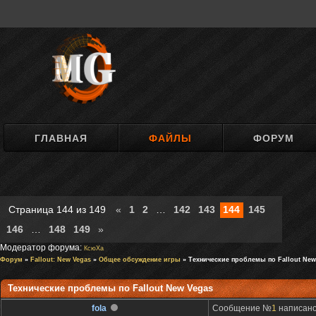
ГЛАВНАЯ
ФАЙЛЫ
ФОРУМ
Страница
144
из
149
«
1
2
…
142
143
144
145
146
…
148
149
»
Модератор форума:
КсюXa
Форум
»
Fallout: New Vegas
»
Общее обсуждение игры
» Технические проблемы по Fallout Ne
Технические проблемы по Fallout New Vegas
fola
Сообщение №
1
написано: