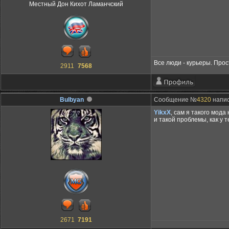
Местный Дон Кихот Ламанчский
Все люди - курьеры. Прос
2911
7568
Bulbyan
Сообщение №
4320
напис
YikxX
, сам я такого мода
и такой проблемы, как у т
2671
7191