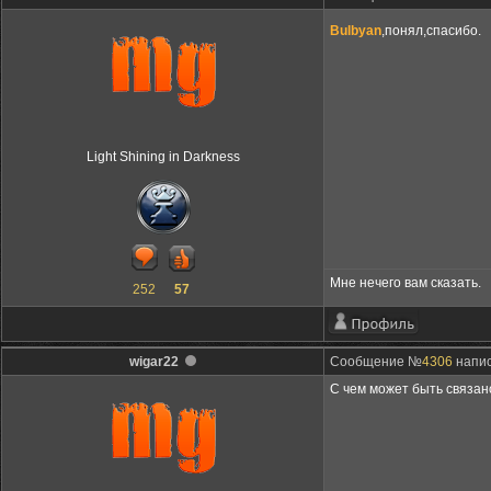
Bulbyan
,понял,спасибо.
Light Shining in Darkness
Мне нечего вам сказать.
252
57
wigar22
Сообщение №
4306
напис
С чем может быть связан