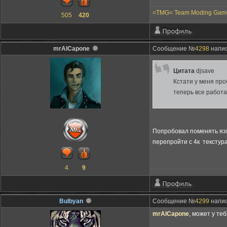
=TMG= Team Moding Gam
505
420
mrAlCapone
Сообщение №
4298
напис
Цитата
djsave
Кстати у меня про
теперь все работа
Попробовал поменять язык
перепройти с 4к текстура
4
9
Bulbyan
Сообщение №
4299
напис
mrAlCapone
, может у те