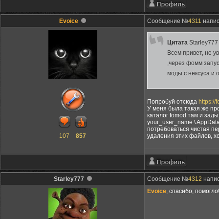
Evoice
Сообщение №
4311
написа
Цитата
Starley777
Всем привет, не у
,через фомм запус
моды с нексуса и 
Попробуй отсюда
https:/
У меня была такая же пр
каталог fomod там и зады
your_user_name \ AppData
потребоваться чистая пе
107
857
удаления этих файлов, хо
Starley777
Сообщение №
4312
напис
Evoice
, cпасибо, помогл