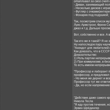
отапливал за свой сче
- Диван, занимающий пол
- Несколько дисков с игр
- Футляр с очками(интере
- Фонарик под подушкой;
Так, посмотрим список м
Луис Армстронг, Френк Си
джаз и т.д. Дальше просм
Вот, собственно и все. А 
Так кто же я такой? Я не
Ну напоследок пару науч
"Анекдот для любителей 
Как доказать, что в СССР
Доказательство:
1) Роль партии непрерыв
2) При коммунизме, в бе
То есть имеем непрерывн
"Профессор и лаборант п
профессор, и предложил 
- Но меня же дернет и все
Профессор тут же ответи
- Да, но если напряжение 
"Действие даже самого к
Никола Тесла
"Я иду против течения, 
Эрвин Шрёдингер