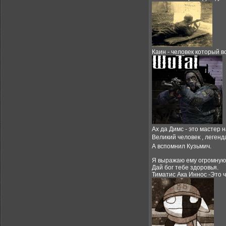
Каин - человек который вс
Ах да Димс - это мастер н
Великий человек , легенда
А вспомнил Кузьмич.
Я выражаю ему огромную 
Дай бог тебе здоровья.
Тиматис Ака Иннос -Это ч