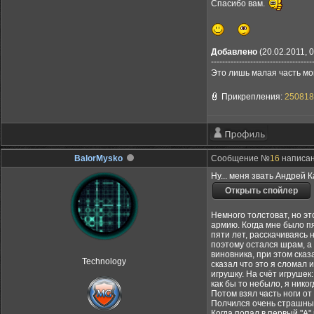
Спасибо вам.
Добавлено
(20.02.2011, 0
------------------------------------
Это лишь малая часть мои
Прикрепления:
250818
BalorMysko
Сообщение №
16
написан
Ну... меня звать Андрей К
Немного толстоват, но эт
армию. Когда мне было пя
пяти лет, расскачиваясь 
поэтому остался шрам, а 
виновника, при этом сказ
Technology
сказал что это я сломал и
игрушку. На счёт игрушек
как бы то небыло, я нико
Потом взял часть ноги от
Полчился очень страшный 
Когда попал в первый "А"