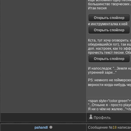
ещё вспомнил одну песню,
большинство творческих 
Итак песня
и инструменталка к ней
Кста, тут хочу оговорить
обкурившийся гот), так е
доп. настроек, как то эф
прочесть текст песни. Об
И напоследок: "...Земля 
утренней зари..."
PS: немного не геймерско
верности когда-нибудь ч
<span style="color:green
"...Отныне я - просто playe
Я ни о чём не жалею..."</
pahandl
Сообщение №
18
написан