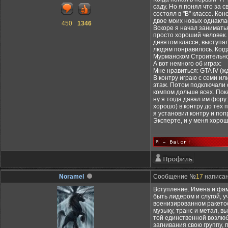
саду. Но я понял что за 
состоял в "В" классе. Ко
двое моих новых однаклас
450
1346
Вскоре я начал заниматья
просто хороший человек. 
девятом классе, выступал
людям понравилось. Когда
Мурманском Строительном
А вот немного об играх:
Мне нравиться: GTA IV (жду
В контру играю с семи или
этаж. Потом подключали с
компом дольше всех. Пока
ну я тогда давал им фору
хорошо) в контру до тех 
я установил контру и поп
Эксперте, и у меня хорош
Noramel
Сообщение №
17
написано
Вступление. Имена и фами
быть лидером и слугой, 
военизированном ракетос
музыку, транс и метал, в
той единственной возлюбл
загнивания свою группу,