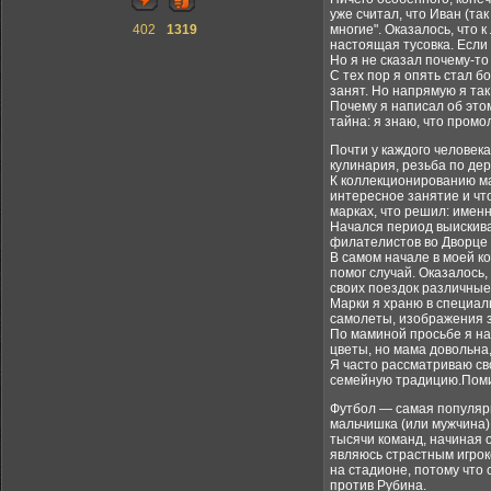
уже считал, что Иван (так
402
1319
многие". Оказалось, что 
настоящая тусовка. Если 
Но я не сказал почему-то
С тех пор я опять стал 
занят. Но напрямую я так 
Почему я написал об этом
тайна: я знаю, что промо
Почти у каждого человека
кулинария, резьба по де
К коллекционированию ма
интересное занятие и чт
марках, что решил: именн
Начался период выискива
филателистов во Дворце 
В самом начале в моей к
помог случай. Оказалось,
своих поездок различные
Марки я храню в специал
самолеты, изображения 
По маминой просьбе я на
цветы, но мама довольна,
Я часто рассматриваю св
семейную традицию.Поми
Футбол — самая популярн
мальчишка (или мужчина)
тысячи команд, начиная 
являюсь страстным игрок
на стадионе, потому что
против Рубина.