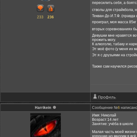
пересилить себя, а боят
стволы для страйкбола, н
Текван-До И.Т.Ф. (правда
233
236
проиграл, моя масса 85кг
вторых соревнованиях бы
Девушки мне нравятся вот
прожить могу.
К алкоголю, табаку и нар
Эт моё фото (у меня их 
Эт я с друзьями на строй
Также сам научился рисо
Harrikein
Сообщение №
6
написано:
Имя: Николай
Возраст:14 лет
Занятие: учёба в школе
Малая часть моей жизни к
хорошие но многим я всё