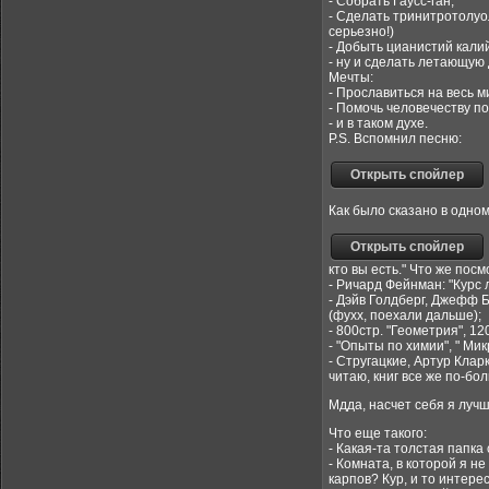
- Собрать Гаусс-ган;
- Сделать тринитротолуо
серьезно!)
- Добыть цианистий кали
- ну и сделать летающую 
Мечты:
- Прославиться на весь м
- Помочь человечеству по
- и в таком духе.
P.S. Вспомнил песню:
Как было сказано в одном
кто вы есть." Что же посмо
- Ричард Фейнман: "Курс 
- Дэйв Голдберг, Джефф 
(фухх, поехали дальше);
- 800стр. "Геометрия", 12
- "Опыты по химии", " Ми
- Стругацкие, Артур Клар
читаю, книг все же по-бо
Мдда, насчет себя я луч
Что еще такого:
- Какая-та толстая папка
- Комната, в которой я 
карпов? Кур, и то интере