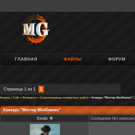
ГЛАВНАЯ
ФАЙЛЫ
ФОРУМ
Страница
1
из
1
1
Форум
»
Сайт
»
Конкурсы
»
Сокровищница конкурсных работ
» Конкурс "Мистер ModGames"
(
Конкурс "Мистер ModGames"
Exotic
Сообщение №
1
написано: