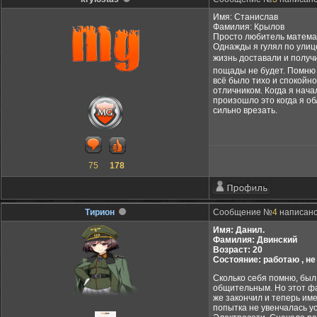
Имя: Станислав
Фамилия: Крылов
Просто любитель матема
Однажды я гулял по улиц
жизнь доставали и получ
пощады не будет. Помню к
всё было тихо и спокойно
отличником. Когда я нач
произошло это когда я об
сильно врезать.
75
178
Тирион
Сообщение №
4
написано:
Имя: Данил.
Фамилия: Двинский
Возраст: 20
Состояние: работаю , не
Сколько себя помню, был
общительным. Но этот фак
же закончил и теперь им
попытка не увенчалась ус