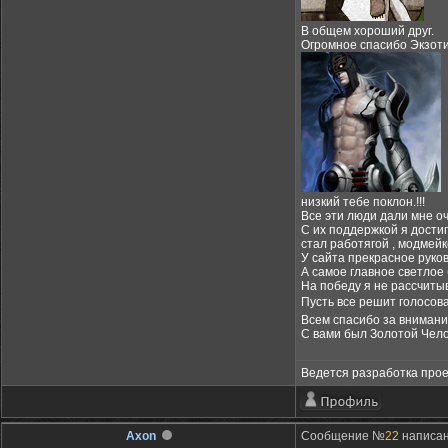
В общем хороший друг.
Огромное спасибо Экзотик
низкий тебе поклон.!!!
Все эти люди дали мне оче
С их поддержкой я достиг
стал работягой , модмей
У сайта прекрасное руко
А самое главное светлое
На победу я не рассчиты
Пусть все решит голосов
Всем спасибо за внимани
С вами был Золотой Чело
Ведется разработка проек
Axon
Сообщение №
22
написано