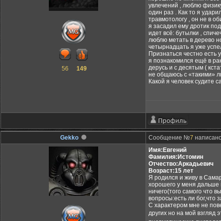
увлечений , люблю физику
один раз . Как то я удари
травмотологу , он не в о
я засадил ему дротик под 
идет всё: бутылки , спич
люблю метать в дерево но
четырнадцать я уже успел
Признаться честно есть у
я познакомился ещё в ран
дерусь и с десятым ( кст
56
149
не общаюсь с «такими» лю
Какой я человек судите с
Gekko
Сообщение №
7
написано:
Имя:Евгений
Фамилия:Истомин
Отчество:Аркадьевич
Возраст:15 лет
Я родился и живу в Самар
хорошего у меня дальше н
ничего(того самого что 
вопросы:есть ли бог,что 
С характером мне не пов
других но на мой взгляд