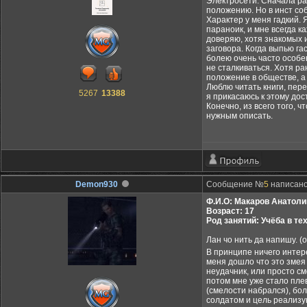
Электросети. Сначала ра
положению. Но в инст соби
Характер у меня гадкий. 
параноик, и мне всегда к
доверяю, хотя знакомых 
заговора. Когда выпью га
болею очень часто особе
не сталкиваться. Хотя р
положение в обществе, а
Люблю читать книги, пере
5267
13388
я прикасаюсь к этому до
Конечно, из всего того, 
нужным описать.
Demon930
Сообщение №
5
написано:
Ф.И.О: Макаров Анатол
Возраст: 17
Род занятий: Учёба в те
Лан чо нить да напишу. (
В принципе ничего интере
меня дошло что это змея 
неудачник, или просто см
потом мне уже стало пле
(смелости набрался), бол
солдатом и цель реализую