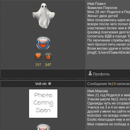
Имя:Павел
Фамилия:Пирогов
Мне 28 лет Родился в Пе
Женат двое детей
Мне понравилась идея ко
вскоре после чего попал 
участвовал более чем в 
(развед поисковая деят
госпиталь ВДВ в городе Т
По окончании службы вер
чего бросил пить начал х
Всем желаю удачи и побе
[img]C:\Users\Павел\Deskt
197
147
Volf-nh
Сообщение №
19
написан
Имя:Максим
Мне 21 год Родился и жи
Учисяв школе №11 пото п
Однажды чуть не оторвал
Учился на 3 и 4 но мне и
друзей у меня на сайте н
krylostas -он всегда помо
Exotic-благодаря ему и е
Мне главное не победа а