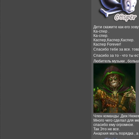
Дети скажите как его зову
Ка-спер .
Ка-спер.
Каспер,Каспер,Каспер.
Каспер Forever!
Cпасибо тебе за все. то
Спасибо за то - что ты е
Любитель музыки , больш
Член команды .Дюк Нюке
Много чего cделал для ме
спасибо ему огромное.
Так Это не все.
Анархия мать порядка , а