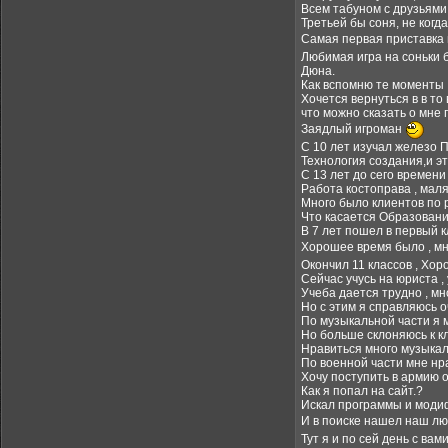
Всем табуном с друзьями 
Третьей бы соня, не когда
Самая первая приставка 
Любимая игра на соньки 
Дюна.
Как вспомню те моменты 
Хочется вернуться в в то
что можно сказать о мне п
Заядлый игроман
С 10 лет изучал железо П
Технология создания,и эт
С 13 лет до сего времени
Работа костоправа , мал
Много было клиентов по 
Что касается Образовани
В 7 лет пошел в первый к
Хорошее время было , мн
Окончил 11 классов , Хор
Сейчас учусь на юриста , 
Учеба дается трудно , мно
Но с этим я справляюсь о
По музыкальной части я 
Но больше склоняюсь к кл
Нравиться много музыкал
По военной части мне нр
Хочу поступить в армию 
Как я попал на сайт.?
Искал программы и модиф
И в поиске нашел наш л
Тут я и по сей день с вами