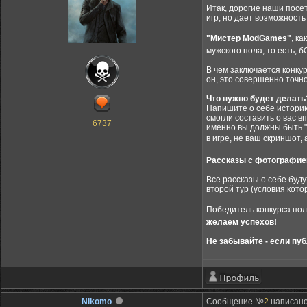
Итак, дорогие наши посет
игр, но дает возможность
"Мистер ModGames"
, к
мужского пола, то есть, 
В чем заключается конкур
он, это совершенно точно
Что нужно будет делать
Напишите о себе историю.
смогли составить о вас в
6737
именно вы должны быть "
в игре, не ваш скриншот,
Рассказы с фотографие
Все рассказы о себе буду
второй тур (условия кот
Победитель конкурса по
желаем успехов!
Не забывайте - если пуб
Nikomo
Сообщение №
2
написано: