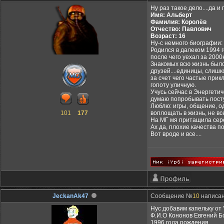
Ну раз такое дело....да и 
Имя: Альберт
Фамилия: Королёв
Отчество: Павлович
Возраст: 16
Ну-с немного биографии:
Родился в далеком 1994 г
после чего уехал за 2000к
Знакомых всю жизнь было 
друзей....единицы, слиш
за счет чего частые при
гопоту уличную.
Учусь сейчас в Энергетич
думаю попробывать поступ
Люблю: игры, общение, од
101
177
воплощать в жизнь, не вс
На МГ мя притащила сере
Ах да, плохие качества по
Вот вроде и все....
JeckanAk47
Сообщение №
10
написан
Нус добавим капельку от 
Ф.И.О Кононов Евгений Б
1996 года рождения