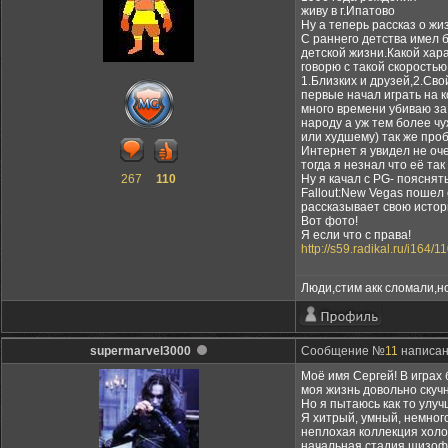
живу в г.Ипатово
Ну а теперь рассказ о жи
С раннего детства имел 
детской жизни.Какой хара
говорю с такой скоростью
1.Близких и друзей,2.Свой
первые начал играть на ко
много времени убиваю за
народу а уж тем более чу
или худшему) так же про
Интернет я увидел не оче
тогда я незнал что её та
267
110
Ну я качал с PG- пояснят
Fallout:New Vegas пошел
рассказывает свою истор
Вот фото!
Я если что с права!
http://s59.radikal.ru/i164
Люди,стим акк сломали,но
supermarvel3000
Сообщение №
11
написано
Моё имя Сергей! В играх 
моя жизнь довольно скучн
Но я пытаюсь как то улуч
Я хитрый, умный, немного
неплохая коллекция холод
начальная стадия шизофре