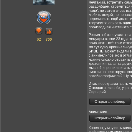
мечтаний, встретить сам
раздолбаем, стремиться о
надо", но затем вновь вс
любить людей, но ненави
перечислять ещё долго, и
творчества описать один 
производная инстинкта с
Решил всё ж поучаствоват
мемуары в свои 23 года, 
62
700
привыкать: всё-таки отча
мя тут одну оригинальну
БИВЕНЬ; может видели его
с анимеклипов, но в отли
крайне сложно отразить з
достояния таланта других
мыслей, я решил писать 
смотря на некоторую свою
автобиаграфичесий! Ну, з
Итак, перед вами часть 
Отведав соли слёз, узри ж
Сценарий
Анимеклип
Конечно, у мну есть клип