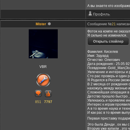
А вы знаете кто изображ
Mister
Сообщение №
21
написано
Фоток на компе не оказал
Я сильно не изменился.
Фамилия: Киселев
Имя: Эдуард
Отчество: Олегович
Дата рождения:- 25.05.92
VBR
Псевдоним:-Gold_Man(Зо
Увлечение и интересы и 
Сто рас проверь и один р
Я Родился в России (можн
В 2 месяца от рождения 
нахожусь между жизнью и
Сложнейшая операция в 
Детство прошло быстро ,
Увлекаюсь и проявляю ин
851
7797
Интерес к играм проявилс
А в то время наука и тех
И как рас в то время вып
Первая приставку подарил
Это была Денди , ох мы с
Вторую уже купили , это 