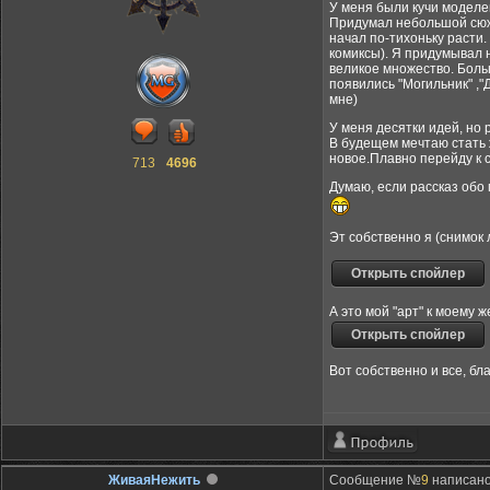
У меня были кучи моделе
Придумал небольшой сюжет
начал по-тихоньку расти.
комиксы). Я придумывал 
великое множество. Больш
появились "Могильник" ,
мне)
У меня десятки идей, но 
В будещем мечтаю стать ж
новое.Плавно перейду к 
713
4696
Думаю, если рассказ обо 
Эт собственно я (снимок 
А это мой "арт" к моему ж
Вот собственно и все, бл
ЖиваяНежить
Сообщение №
9
написано: