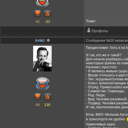
Томат
42
-33
Artik1
Сообщение №
20
написано
Предисловие: Хоть я на М
И так, кто же я такой?
Для начала разберусь сам
некоторые файлы из памя
Начнем с простого:
- Я являюсь живым сущес
- Вроде отношусь к царст
- Тип: хордовые(голова ж
- Класс: млекопитающие и
- Отряд: Приматы(без ко
- Семейство: Гоминиды;
- Род: Люди;
- Вид: Человек разумный;
- Подвид: Человек разумн
84
130
И так, биологические дан
Итак, ФИО: Мельник Артем
в транспорте не удобно
Навязчивые идеи: