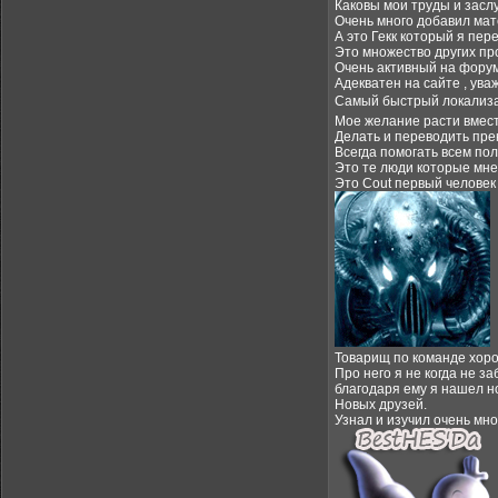
Каковы мои труды и заслу
Очень много добавил мат
А это Гекк который я пер
Это множество других пр
Очень активный на форуме
Адекватен на сайте , ува
Самый быстрый локализат
Мое желание расти вместе
Делать и переводить пре
Всегда помогать всем пол
Это те люди которые мне
Это Cout первый человек
Товарищ по команде хоро
Про него я не когда не з
благодаря ему я нашел н
Новых друзей.
Узнал и изучил очень мно