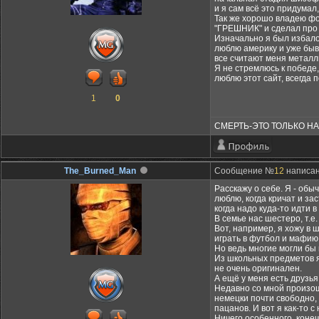
и я сам всё это придумал
Так же хорошо владею фо
"ГРЕШНИК" и сделал про 
Изначально я был избало
люблю америку и уже быва
все считают меня металли
Я не стремлюсь к победе,
люблю этот сайт, всегда п
1
0
СМЕРТЬ-ЭТО ТОЛЬКО Н
The_Burned_Man
Сообщение №
12
написано
Расскажу о себе. Я - обыч
люблю, когда кричат и за
когда надо куда-то идти 
В семье нас шестеро, т.е.
Вот, например, я хожу в 
играть в футбол и мафию
Но ведь многие могли бы 
Из школьных предметов я 
не очень оригинален.
А ещё у меня есть друзья
Недавно со мной произошл
немецки почти свободно,
пацанов. И вот я как-то 
Ничего особенного, конеч