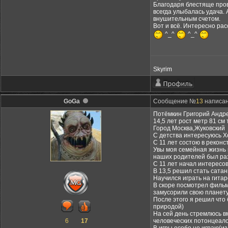
Благодаря блестяще пров
всегда улыбалась удача.
внушительным счетом.
Вот и всё. Интересно рас
^_^
^_^
Skyrim
GoGa
Сообщение №
13
написано
Потёмкин Григорий Андр
14,5 лет рост метр 81 см 
Город Москва,Жуковский
С детства интересуюсь Х
С 11 лет состою в реконс
Увы моя семейная жизнь н
наших родителей был разв
С 11 лет начал интересо
В 13,5 решил стать сата
Научился играть на гитар
В скоре посмотрел фильм
замусорили свою планету,
После этого я решил что
природой)
На сей день стремлюсь в
6
17
человеческих потонцеалов