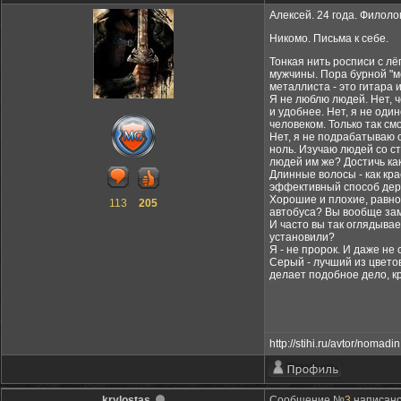
Алексей. 24 года. Филоло
Никомо. Письма к себе.
Тонкая нить росписи с л
мужчины. Пора бурной "м
металлиста - это гитара и
Я не люблю людей. Нет, ч
и удобнее. Нет, я не один
человеком. Только так см
Нет, я не подрабатываю с
ноль. Изучаю людей со с
людей им же? Достичь ка
Длинные волосы - как кра
эффективный способ держ
Хорошие и плохие, равнод
113
205
автобуса? Вы вообще замеч
И часто вы так оглядывае
установили?
Я - не пророк. И даже не
Серый - лучший из цветов
делает подобное дело, к
http://stihi.ru/avtor/nomadin
krylostas
Сообщение №
3
написано: