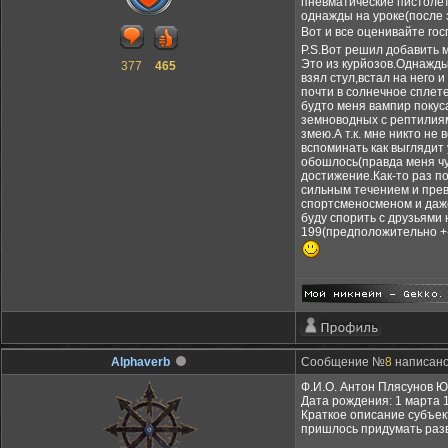
пневматические пистолет
однажды на уроке(после 
Вот и все оценивайте го
P.S.Вот решил добавить 
Это из курйозов.Однажды
377
465
взял стул,встал на него 
почти в солнечное сплете
будто меня вампир покуса
земноводных с рептилиям
змею.А т.к. мне никто не
вспоминать как выглядит 
обошлось(правда меня чут
достижение.Как-то раз п
сильным течением и превл
спортсменосменом и даже
буду спорить с друзьями 
199(предположительно +-
Alphaverb
Сообщение №
8
написано:
Ф.И.О. Антон Плясунов 
Дата рождения: 1 марта 1
Краткое описание субъект
пришлось придумать раз