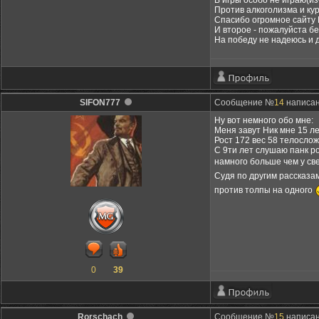
В игры особо не играю(из
Против алкоголизма и кур
Спасибо огромное сайту 
И второе - пожалуйста бе
На победу не надеюсь и 
SIFON777
Сообщение №
14
написано
Ну вот немного обо мне:
Меня завут Ник мне 15 л
Рост 172 вес 58 телосл
С 9ти лет слушаю панк ро
намного больше чем у св
Судя по другим рассказа
против толпы на одного
0
39
Rоrschach
Сообщение №
15
написано