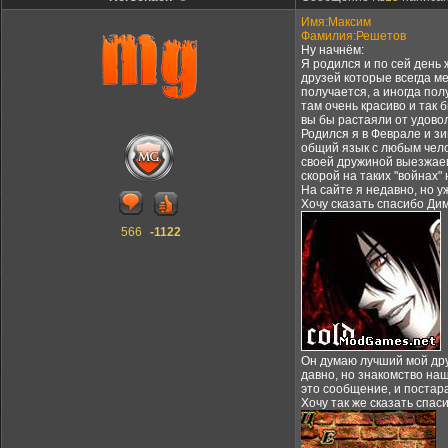
Имя:Максим
Фамилия:Решетов
Ну начнём:
Я родился и по сей день 
друзей которые всегда ме
получается, а иногда пол
там очень красиво и так
вы бы растаяли от удово
Родился я в Феврале и з
общий язык с любым чело
своей дружиной выезжаем 
скорой на таких "войнах"
На сайте я недавно, но у
Хочу сказать спасибо Дим
566
-1122
Он думаю лучший мой друг
давно, но знакомство наш
это сообщение, и постара
Хочу так же сказать спас