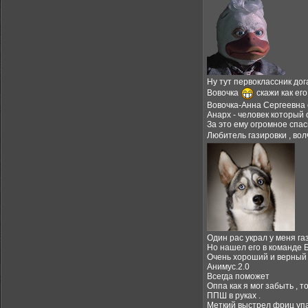
Ну тут первоклассник дог
Вовочка
скажи как его
Вовочка-Анна Сергеевна е
Анарх - человек который 
За это ему огромное спас
Любитель газировки , вол
Один рас украл у меня газ
Но нашел его в команде 
Очень хороший и верный 
Анимус.2.0
Всегда поможет
Оппа как я мог забыть , 
ППШ в руках .
Меткий выстрел фриц уп