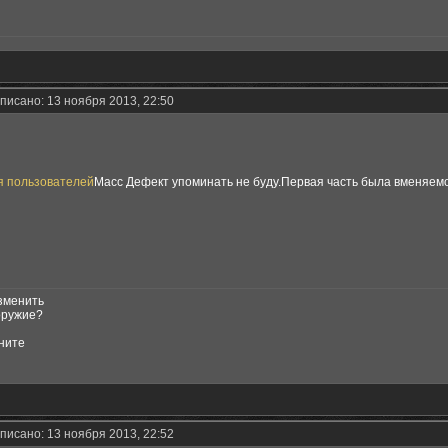
писано: 13 ноября 2013, 22:50
я пользователей
Масс Дефект упоминать не буду.Первая часть была вменяемой.
изменить
 оружие?
ените
писано: 13 ноября 2013, 22:52