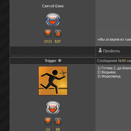
Святой Ежик
«Мы атакуем из тьм
2833
537
Trigger
Сообщение №
96
на
1) Готика 2, да бла
2) Ведьмак.
3) Морровинд
24
50