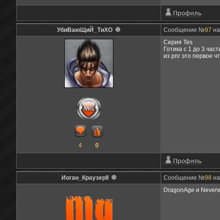
УбиВаюЩиЙ_ТиХО
Сообщение №
97
на
Серия Tes
Готика с 1 до 3 част
из рпг это первое ч
4
0
Иоган_КраузерII
Сообщение №
98
на
DragonAge и Neverwi