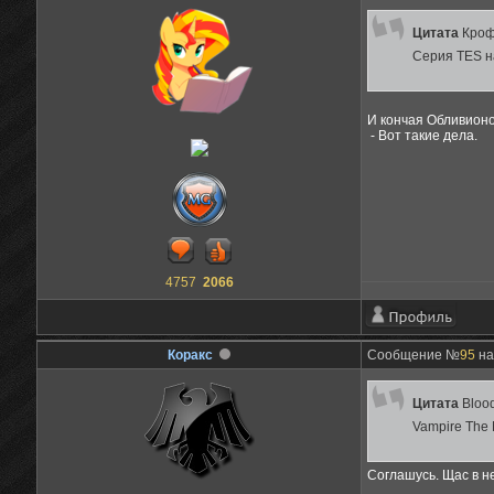
Цитата
Крo
Серия TES н
И кончая Обливионо
- Вот такие дела.
4757
2066
Коракс
Сообщение №
95
на
Цитата
Blood
Vampire The 
Соглашусь. Щас в н