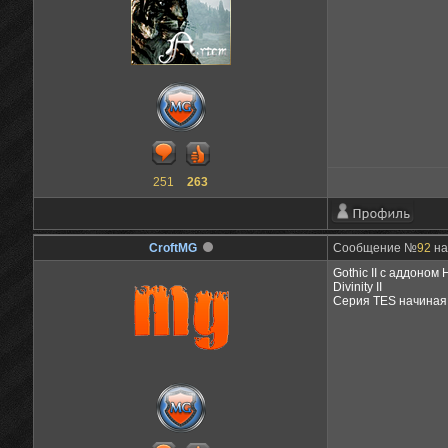
251
263
CroftMG
Сообщение №
92
на
Gothic II с аддоном
Divinity II
Серия TES начиная