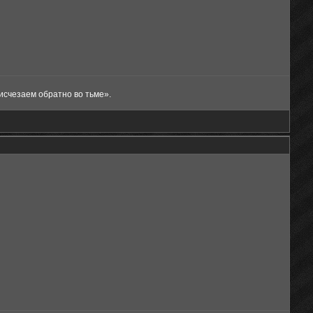
исчезаем обратно во тьме».