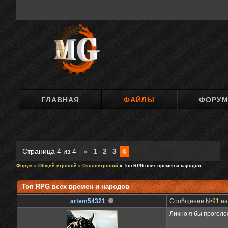
ГЛАВНАЯ
ФАЙЛЫ
ФОРУ
Страница
4
из
4
«
1
2
3
4
Форум
»
Общий игровой
»
Околоигровой
» Топ RPG всех времен и народов
Топ RPG всех времен и народов
artem54321
Сообщение №
91
на
Лично я бы проголо