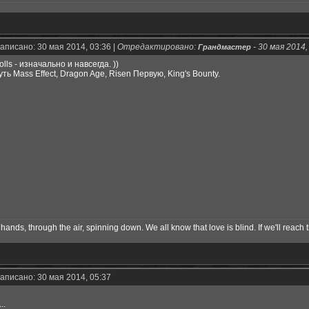
аписано: 30 мая 2014, 03:36 |
Отредактировано:
-
30 мая 2014,
Грандмастер
lls - изначально и навсегда. ))
ть Mass Effect, Dragon Age, Risen Первую, King's Bounty.
hands, through the air, spinning down. We all know that love is blind. If we'll reach t
аписано: 30 мая 2014, 05:37
..