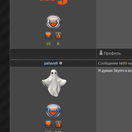
10
0
pahandl
Сообщение №
99
на
Я думаю Skyrim и в