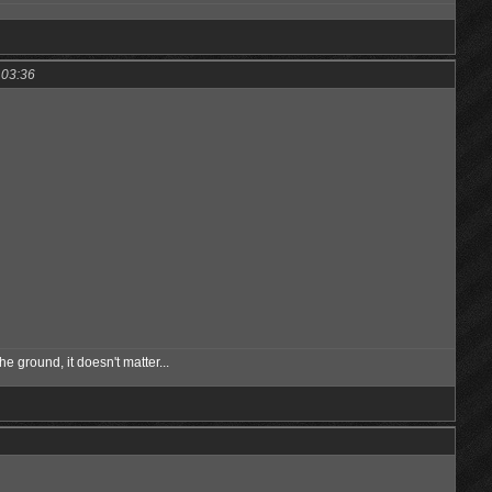
 03:36
he ground, it doesn't matter...