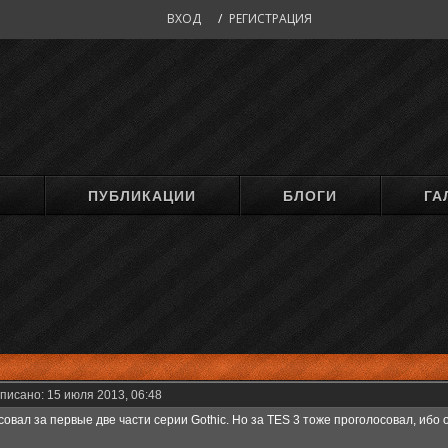
ВХОД
/
РЕГИСТРАЦИЯ
М
ПУБЛИКАЦИИ
БЛОГИ
ГА
писано: 15 июля 2013, 06:48
совал за первые две части серии Gothic. Но за TES 3 тоже проголосовал, ибо