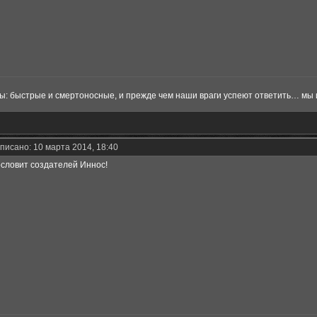
ы: быстрые и смертоносные, и прежде чем наши враги успеют ответить… мы 
писано: 10 марта 2014, 18:40
гословит создателей Иннос!