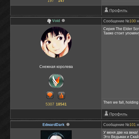
197
147
Vоid
Сообщение №
100
н
Серия The Elder Scro
Также стоит упомяну
Снежная королева
Then we fall, holding 
5307
18541
EdwardDark
Сообщение №
101
н
У меня две на века!
Это Ведьмак и Скай.