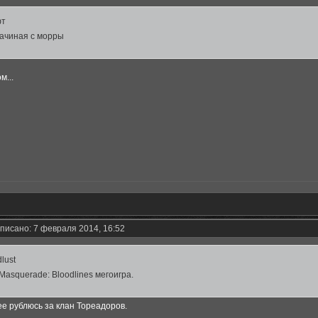
фт
ачиная с морры
м...
писано: 7 февраля 2014, 16:52
lust
Masquerade: Bloodlines мегоигра.
ее рублюсь за клан Тореадоров.