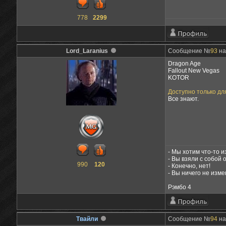
778
2299
Lord_Laranius
Сообщение №
93
на
Dragon Age
Fallout New Vegas
KOTOR
Доступно только дл
Все знают.
- Мы хотим что-то 
- Вы взяли с собой
990
120
- Конечно, нет!
- Вы ничего не изм
Рэмбо 4
Твайли
Сообщение №
94
на