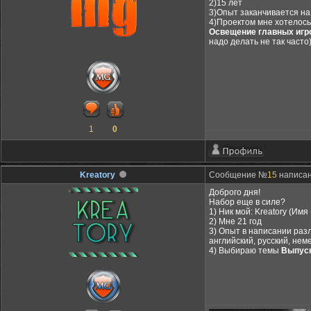
2)15 лет
3)Опыт заканчивается на 
4)Проектом мне хотелось
Освещение главных игро
надо делать не так часто)
1
0
Kreatory
Сообщение №
15
написан
Доброго дня!
Набор еще в силе?
1) Ник мой: Kreatory (Имя
2) Мне 21 год
3) Опыт в написании разл
английский, русский, нем
4) Выбираю темы
Выпуск