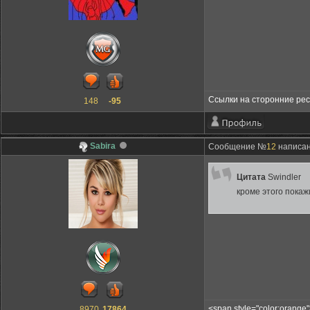
Ссылки на сторонние ре
148
-95
Sabira
Сообщение №
12
написан
Цитата
Swindler
кроме этого покаж
<span style="color:orang
8970
17864