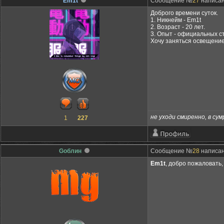
Em1t
Сообщение №
27
написан
Доброго времени суток.
1. Никнейм - Em1t
2. Возраст - 20 лет.
3. Опыт - официальных ст
Хочу заняться освещение
не уходи смиренно, в сум
1
227
Gоблин
Сообщение №
28
написан
Em1t
, добро пожаловать,