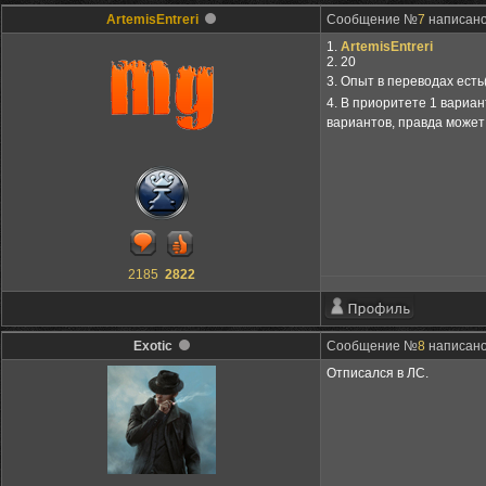
ArtemisEntreri
Сообщение №
7
написано:
1.
ArtemisEntreri
2. 20
3. Опыт в переводах ест
4. В приоритете 1 вариан
вариантов, правда может
2185
2822
Exotic
Сообщение №
8
написано:
Отписался в ЛС.