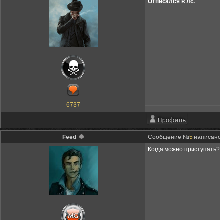
Отписался в лс.
6737
Feed
Сообщение №
5
написано:
Когда можно приступать?