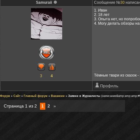
Samuraii
Сообщение №
30
написано
1. Иван
2. 18 лет
3. Опыта нет, но попробо
4. Могу делать обзоры на
Тёмные твари из сказок - 
3
4
Форум
»
Сайт
»
Главный форум
»
Вакансии
» Заявки в Журналисты
(написание&amp;amp;amp;#9
Страница
1
из
2
1
2
»