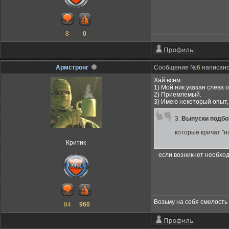
8
0
Армстронг
Сообщение №
6
написано:
Хай всем.
1) Мой ник указан слева 
2) Приемлемый.
3) Имею некоторый опыт, 
3.
Выпуски подбор
которые кричат "
Критик
если возникнет необход
Возьму на себя смелость 
84
960