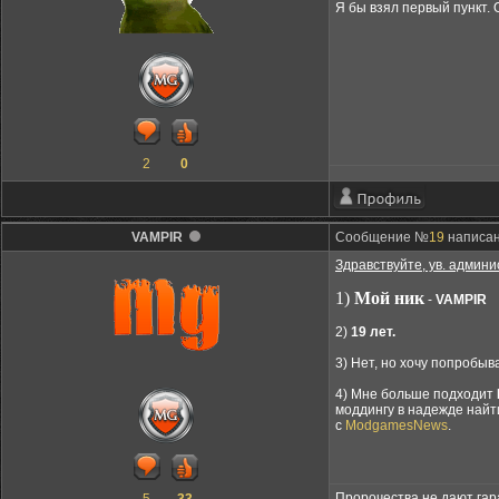
Я бы взял первый пункт.
2
0
VAMPIR
Сообщение №
19
написано
Здравствуйте, ув. админ
1)
Мой ник
-
VAMPIR
2)
19 лет.
3) Нет, но хочу попробы
4) Мне больше подходит
моддингу в надежде найт
с
ModgamesNews
.
Пророчества не дают гар