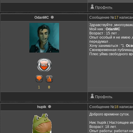
OdanMC
Сообщение №
17
написан
Здравствуйте ,многоуваж
Мой ник :
OdanMC
Возраст : 15 лет .
Опыт особый я не имею ,н
передумал .
Хочу заниматься : "1.
Осв
Своевременная публикаци
Плюс уйма свободного вр
1
0
hupik
Сообщение №
18
написано
Доброго времени суток.
Ник: hupik ( Настоящее и
Возраст: 18 лет.
Опыт работы: работал на