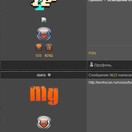
Проект - Освещение гл
PSN
505
6741
dakis
Сообщение №
22
написано
http://workscan.ru/russia/to