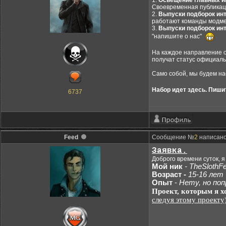
1.
Освещение главных и
Своевременная публикаци
2.
Выпуски подборок ин
работают команды модме
3.
Выпуски подборок инте
"напишите о нас"
На каждое направление о
получат статус официаль
Само собой, мы будем нас
Набор идет здесь. Пишит
6737
Feed
Сообщение №
2
написано:
Заявка.
Доброго времени суток, я
Мой ник
- TheSlothF
Возраст -
15-16 лет
Опыт
-
Нету, но по
Проект, которым я х
следуя этому проекту