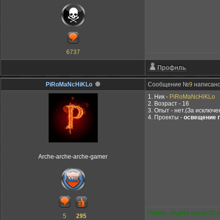
6737
PiRoMaNcHiKLo
Сообщение №
9
написано:
1. Ник -
PiRoMaNcHiKLo
2. Возраст - 16
3. Опыт - нет.(За исключе
4. Проекты -
освещение г
Arche-arche-arche-gamer
Помер...Ждите около 20 
5
295