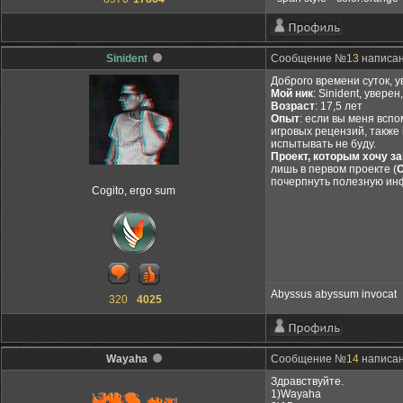
Sinident
Сообщение №
13
написан
Доброго времени суток, у
Мой ник
: Sinident, увер
Возраст
: 17,5 лет
Опыт
: если вы меня всп
игровых рецензий, также 
испытывать не буду.
Проект, которым хочу з
лишь в первом проекте (
О
почерпнуть полезную ин
Cogito, ergo sum
Abyssus abyssum invocat
320
4025
Wayaha
Сообщение №
14
написано
Здравствуйте.
1)Wayaha