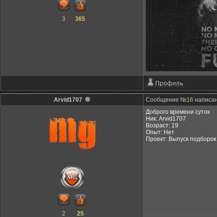
3
365
Arvid1707
Сообщение №
16
написан
Доброго времени суток
Ник: Arvid1707
Возраст: 19
Опыт: Нет
Проект: Выпуск подборок
2
25