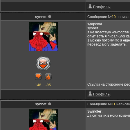
synnet
Сообщение №
10
написан
здарова!
synnet
я не чювствую комфортаб
опыт есть я писал блог к
1 можно потомучто я ещё
перевод могу заделать.
Ссылки на сторонние ре
148
-95
synnet
Сообщение №
11
написано
Swindler
,
да сотни их в моих коме