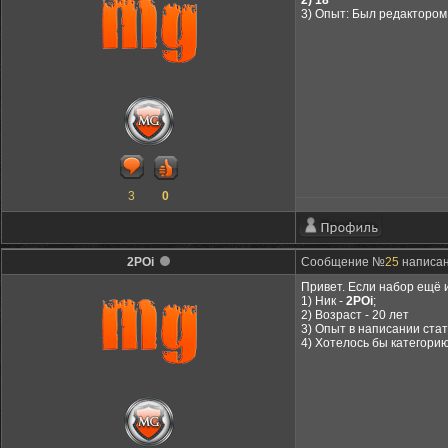
2) 18
3) Опыт: Был редактором
3
0
2POi
Сообщение №
25
написан
Привет. Если набор ещё и
1) Ник -
2POi
;
2) Возраст - 20 лет
3) Опыт в написании стат
4) Хотелось бы категори