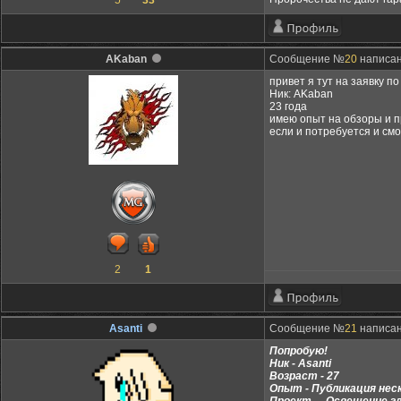
5
33
AKaban
Сообщение №
20
написан
привет я тут на заявку п
Ник: AKaban
23 года
имею опыт на обзоры и п
если и потребуется и смо
2
1
Asanti
Сообщение №
21
написано
Попробую!
Ник - Asanti
Возраст - 27
Опыт - Публикация неск