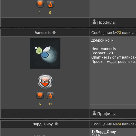
1
0
Vaneosis
Сообщение №
23
написано
Доброй ночи.
Ник - Vaneosis
Возраст - 20
Опыт - есть опыт написа
Проект - моды, рецензии
6
11
Лорд_Сноу
Сообщение №
24
написан
1) Лорд_Сноу