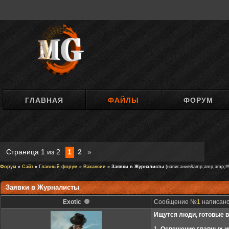
ГЛАВНАЯ
ФАЙЛЫ
ФОРУМ
Страница
1
из
2
1
2
»
Форум
»
Сайт
»
Главный форум
»
Вакансии
» Заявки в Журналисты
(написание&amp;amp;amp;#9
Заявки в Журналисты
Exotic
Сообщение №
1
написано:
Ищутся люди, готовые в