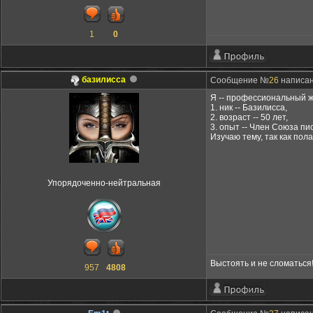
1
0
базилисса
Сообщение №
26
написан
Я -- профессиональный ж
1. ник -- Базилисса,
2. возраст -- 50 лет,
3. опыт -- Член Союза п
Изучаю тему, так как пол
Упорядоченно-нейтральная
Выстоять и не сломаться
957
4808