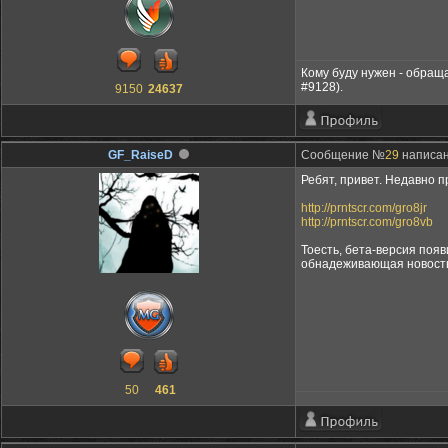
Кому буду нужен - обращ
#9128).
9150
24637
GF_RaiseD
Сообщение №
29
написано
Ребят, привет. Недавно п
http://prntscr.com/gro8jr
http://prntscr.com/gro8vb
Тоесть, бета-версия поя
обнадеживающая новость.
50
461