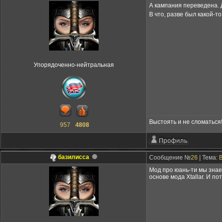
А кампания переведена. 
В что, разве был какой-
Упорядоченно-нейтральная
Выстоять и не сломаться
957
4808
базилисса
Сообщение №
26
| Тема:
B
Мод про юань-ти мы знаем
основе мода Xtallar. И по