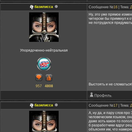
базилисса
Сообщение №
16
| Тема:
Ну, это уже прямое измен
читерски бы примкнул к о
не потрудился придумать
Упорядоченно-нейтральная
Выстоять и не сломаться
957
4808
базилисса
Сообщение №
17
| Тема:
А, ну да, и пару слов пр
человеческим языком, она
даже хоть какое-то попол
б разработчики вдруг ре
объясняя им, что намерен