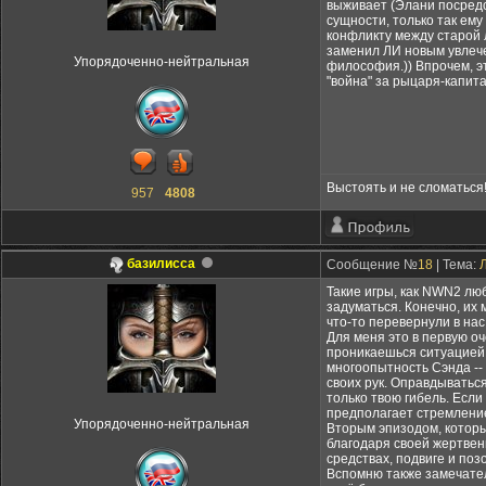
выживает (Элани посредс
сущности, только так ему
конфликту между старой 
заменил ЛИ новым увлече
Упорядоченно-нейтральная
философия.)) Впрочем, э
"война" за рыцаря-капита
Выстоять и не сломаться
957
4808
базилисса
Сообщение №
18
| Тема:
Такие игры, как NWN2 лю
задуматься. Конечно, их 
что-то перевернули в нас
Для меня это в первую оч
проникаешься ситуацией,
многоопытность Сэнда -- 
своих рук. Оправдываться
только твою гибель. Если
предполагает стремление
Упорядоченно-нейтральная
Вторым эпизодом, который
благодаря своей жертвенн
средствах, подвиге и поз
Вспомню также замечател