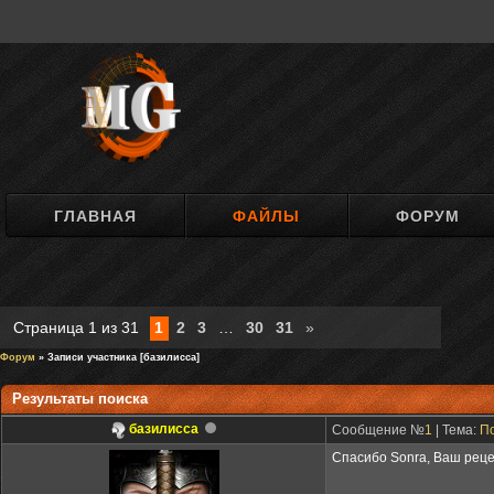
ГЛАВНАЯ
ФАЙЛЫ
ФОРУМ
Страница
1
из
31
1
2
3
…
30
31
»
Форум
» Записи участника [базилисса]
Результаты поиска
базилисса
Сообщение №
1
| Тема:
По
Спасибо Sonra, Ваш реце