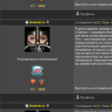
Выстоять и не сломаться
957
4808
базилисса
Сообщение №
28
| Тема:
Я долго думала, прежде ч
стороны -- оценивать бо
для меня сопартийцем ок
Это -- настоящий бро, к
хорошо развить его спос
притягательный характер,
Касавиром, не вышло.)) Д
третье место поставлю А
персонаж в бою, но зато 
Упорядоченно-нейтральная
обсидианов. Харизматичен
вы своими пристрастиями
Выстоять и не сломаться
957
4808
базилисса
Сообщение №
29
| Тема:
B