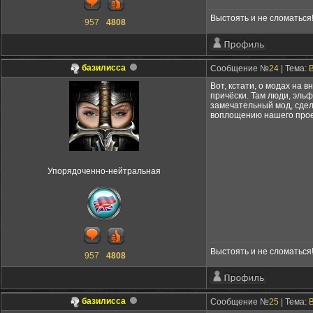
Выстоять и не сломаться
957
4808
базилисса
Сообщение №
24
| Тема:
Вот, кстати, о модах на 
причёски. Там люди, эльф
замечательный мод, сдела
воплощению нашего проек
Упорядоченно-нейтральная
Выстоять и не сломаться
957
4808
базилисса
Сообщение №
25
| Тема:
B