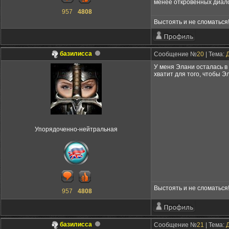
менее откровенных диало
957
4808
Выстоять и не сломаться
базилисса
Сообщение №
20
| Тема:
У меня Элани осталась в 
хватит для того, чтобы Э
Упорядоченно-нейтральная
Выстоять и не сломаться
957
4808
базилисса
Сообщение №
21
| Тема: