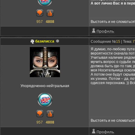
А вот лично Вас я в пер
957
4808
Выстоять и не сломаться
базилисса
Сообщение №
15
| Тема:
Я думаю, по-любому путе
вероятности сначала пот
Учитывая наличие рядом 
мучить вопрос о судьбе л
должна быть где-то там, 
моя Носительница осколк
А потом они будут скрыва
их узника. Потом -- да, 
одиссея персонажа. )) Вс
Упорядоченно-нейтральная
Выстоять и не сломаться
957
4808