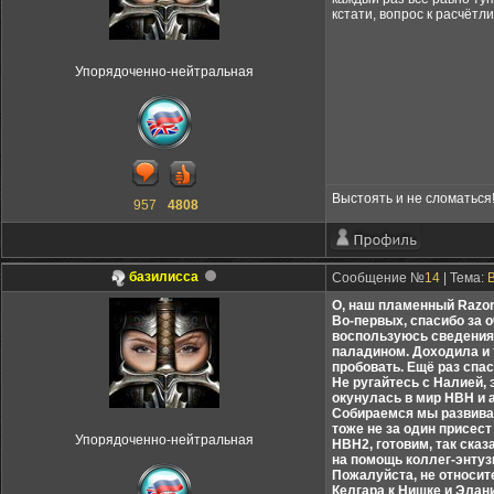
кстати, вопрос к расчётл
Упорядоченно-нейтральная
Выстоять и не сломаться
957
4808
базилисса
Сообщение №
14
| Тема:
О, наш пламенный Razor!
Во-первых, спасибо за 
воспользуюсь сведениями
паладином. Доходила и т
пробовать. Ещё раз спас
Не ругайтесь с Налией, 
окунулась в мир НВН и а
Собираемся мы развивать
тоже не за один присес
Упорядоченно-нейтральная
НВН2, готовим, так ска
на помощь коллег-энтуз
Пожалуйста, не относите
Келгара к Нишке и Элани