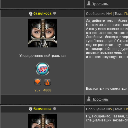
базилисса
Сообщение №
4
| Тема:
По
Да, действительно, было 
Насколько я понимаю, на
А вот у меня вполне реал
вот есть кое-что, что хо
Логейном в беседах и чер
тупо "возвращает" Стражу
мод не развивает эту шка
в стандартной процедуре 
исключительное меньшинс
Упорядоченно-нейтральная
и соответствующую строку
Выстоять и не сломаться
957
4808
базилисса
Сообщение №
5
| Тема:
По
Ну, в общем-то, Таssaar,
специализации, независ