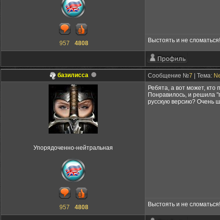
Выстоять и не сломаться
957
4808
базилисса
Сообщение №
7
| Тема:
Ne
Ребята, а вот может, кт
Понравилось, и решила "п
русскую версию? Очень ш
Упорядоченно-нейтральная
Выстоять и не сломаться
957
4808