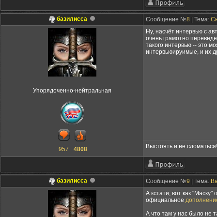
базилисса
Сообщение №
8
| Тема:
С
Ну, насчёт интервью с ав
очень грамотно переведёт
такого интервью -- это м
интервьюируимые, и их др
Упорядоченно-нейтральная
Выстоять и не сломаться
957
4808
базилисса
Сообщение №
9
| Тема:
Ba
А кстати, вот как "Маску
официальное
дополнени
А что там у нас было не 