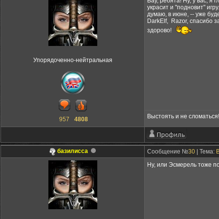
Вау, ребята! Ну, у вас, 
украсит и "подновит" игр
думаю, в июне, -- уже буд
DarkElf, Razor, спасибо 
здорово!
Упорядоченно-нейтральная
Выстоять и не сломаться
957
4808
базилисса
Сообщение №
30
| Тема:
Ну, или Эсмерель тоже по