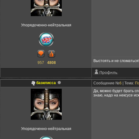
Упорядоченно-нейтральная
Выстоять и не сломаться
957
4808
базилисса
Сообщение №
6
| Тема:
По
Да, можно будет брать сп
знаю, надо на нексусе и
Упорядоченно-нейтральная