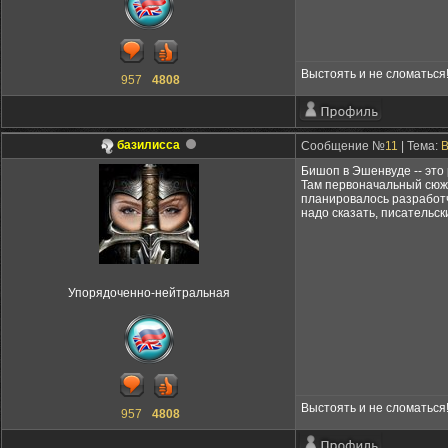
Выстоять и не сломаться
957
4808
базилисса
Сообщение №
11
| Тема:
B
Бишоп в Эшенвуде -- это
Там первоначальный сюже
планировалось разработч
надо сказать, писательск
Упорядоченно-нейтральная
Выстоять и не сломаться
957
4808