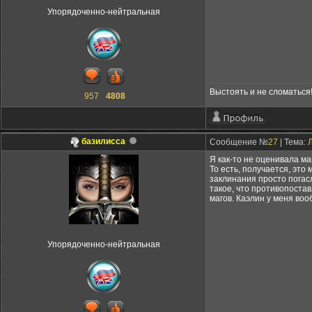
Упорядоченно-нейтральная
Выстоять и не сломаться
957
4808
базилисса
Сообщение №
27
| Тема:
Я как-то не оценивала маг
То есть, получается, эт
заклинания просто погасл
такое, что противопостав
магов. Каэлин у меня воо
Упорядоченно-нейтральная