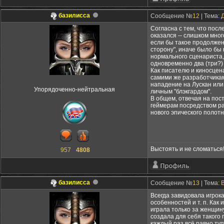
базилисса
Сообщение №
12
| Тема:
Согласна с тем, что посл
оказался -- слишком мног
если бы такое продолжен
сторону", иначе было бы 
нормального сценариста,
одновременно два (три?)
Как писателю и киносцен
самими же разработчикам
нападение на Лускан или 
Упорядоченно-нейтральная
личным "блэкгардом".
В общем, отвечая на пос
геймерам посредством раз
нового эпического полот
Выстоять и не сломаться
957
4808
базилисса
Сообщение №
13
| Тема:
Всегда завидовала игрок
особенностей и т. п. Как
играла только за женщину
создала для себя такого 
каждый раз всё равно туп