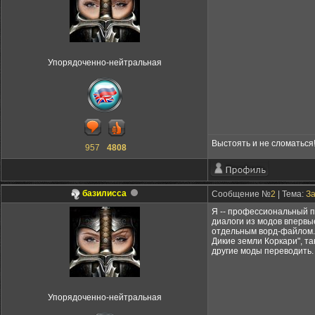
Упорядоченно-нейтральная
Выстоять и не сломаться
957
4808
базилисса
Сообщение №
2
| Тема:
За
Я -- профессиональный п
диалоги из модов впервы
отдельным ворд-файлом. 
Дикие земли Коркари", та
другие моды переводить.
Упорядоченно-нейтральная