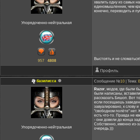
хвалить одну из самых на
единомышленник, чем крит
конечно, переводить и пу
Упорядоченно-нейтральная
Выстоять и не сломаться
957
4808
базилисса
Сообщение №
10
| Тема:
B
Razor
, модов, где были 
были написаны, вставили
рассказать Бишоп. Вот то
если посещаешь заведени
завуалировано, к слову и 
"свободном полёте" нет. 
есть что-то. Правда не к
- они довели до конца за
Собственно, именно из-за
Упорядоченно-нейтральная
очередь.)))