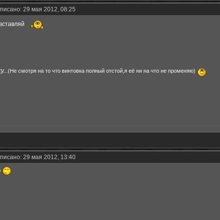
писано: 29 мая 2012, 08:25
 вставляй
...
(Не смотря на то что винтовка полный отстой,я её ни на что не променяю)
писано: 29 мая 2012, 13:40
о