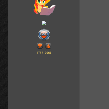
4757
2066