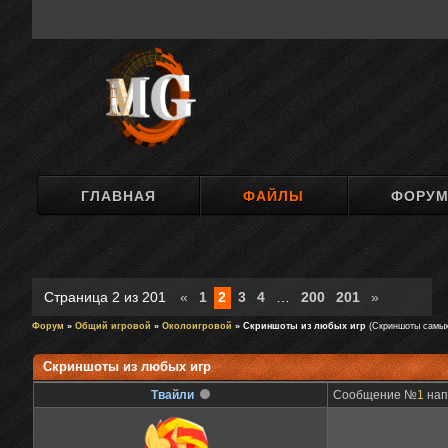
ГЛАВНАЯ
ФАЙЛЫ
ФОРУ
Страница
2
из
201
«
1
2
3
4
…
200
201
»
Форум
»
Общий игровой
»
Околоигровой
» Скриншоты из любых игр
(Скриншоты самых
Скриншоты из любых игр
Твайли
Сообщение №
1
нап