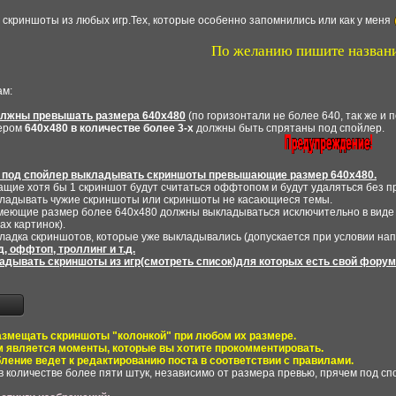
скриншоты из любых игр.Тех, которые особенно запомнились или как у меня
По желанию пишите названи
ам:
олжны превышать размера 640х480
(по горизонтали не более 640, так же и п
мером
640х480 в количестве более 3-х
должны быть спрятаны под спойлер.
 под спойлер выкладывать скриншоты превышающие размер 640х480.
ащие хотя бы 1 скриншот будут считаться оффтопом и будут удаляться без 
ладывать чужие скриншоты или скриншоты не касающиеся темы.
имеющие размер более 640х480 должны выкладываться исключительно в виде
ах картинок).
ладка скриншотов, которые уже выкладывались (допускается при условии нап
 оффтоп, троллинг и т.д.
дывать скриншоты из игр(смотреть список)для которых есть свой форум.
азмещать скриншоты "колонкой" при любом их размере.
м является моменты, которые вы хотите прокомментировать.
бление ведет к редактированию поста в соответствии с правилами.
 в количестве более пяти штук, независимо от размера превью, прячем под сп