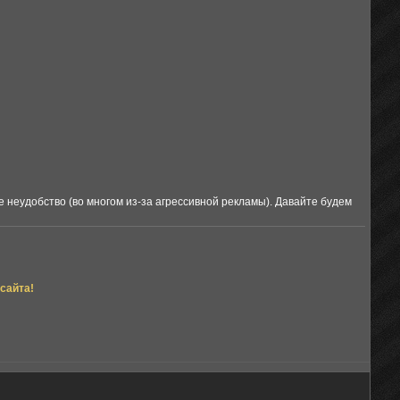
 неудобство (во многом из-за агрессивной рекламы). Давайте будем
сайта!