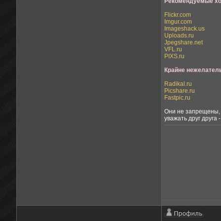
Рекомендуемые хо
Flickr.com
Imgur.com
Imageshack.us
Uploads.ru
Jpegshare.net
VFL.ru
PIXS.ru
Крайне нежелател
Radikal.ru
Picshare.ru
Fastpic.ru
Они не запрещены, 
уважать друг друга 