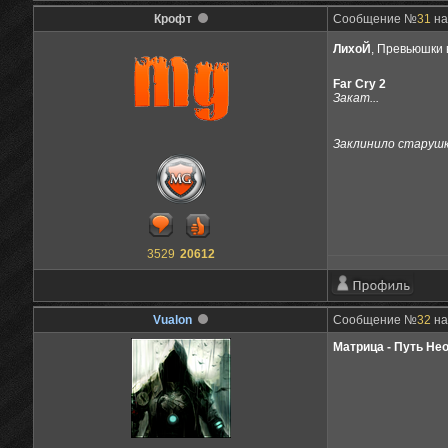
Крофт
Сообщение №
31
на
ЛихоЙ
, Превьюшки
Far Cry 2
Закат...
Заклинило старушку
3529
20612
Vualon
Сообщение №
32
на
Матрица - Путь Не