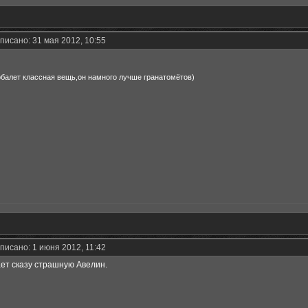
писано: 31 мая 2012, 10:55
рбалет классная вещь,он намного лучше гранатомётов)
писано: 1 июня 2012, 11:42
ет сказу страшную Авелин.