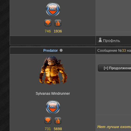
746
1936
Predator
Сообщение №
33
на
Sylvanas Windrunner
Нет лучше охоты
731
5698