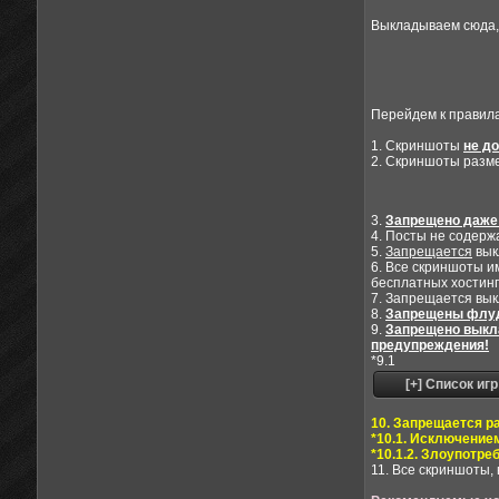
Выкладываем сюда, 
Перейдем к правил
1. Скриншоты
не д
2. Скриншоты раз
3.
Запрещено даже
4. Посты не содерж
5.
Запрещается
вык
6. Все скриншоты 
бесплатных хостинг
7. Запрещается вык
8.
Запрещены флуд,
9.
Запрещено выкла
предупреждения!
*9.1
10. Запрещается р
*10.1. Исключение
*10.1.2. Злоупотре
11. Все скриншоты,