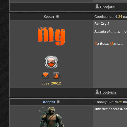
Крофт
Сообщение №
34
на
Far Cry 2
Засада удалась...
(А
C
a-Boom
M
aster...
3529
20612
Добряк
Сообщение №
35
на
Флемет рассказыва