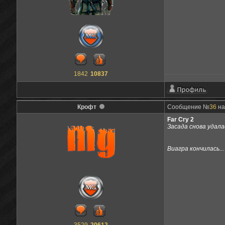
1842
10837
Крофт
Сообщение №
36
на
Far Cry 2
Засада снова удалас
Виагра кончилась...