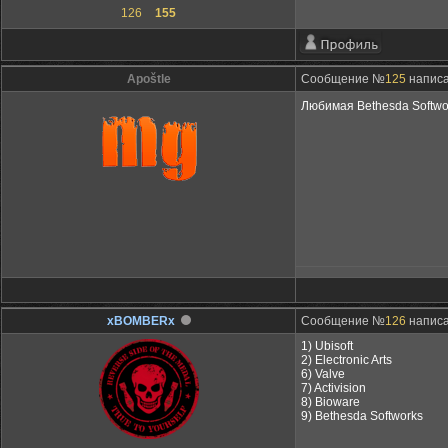
126
155
Apoštle
Сообщение №
125
написа
Любимая Bethesda Softw
xBOMBERx
Сообщение №
126
написа
1) Ubisoft
2) Electronic Arts
6) Valve
7) Activision
8) Bioware
9) Bethesda Softworks