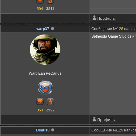
594
3811
warp37
Сообщение №
128
написа
Bethesda Game Studios и 
Warp'Ean PeCarius
853
2992
Dimusu
Сообщение №
129
написа