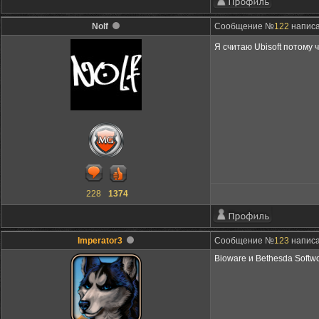
Nolf
Сообщение №
122
написа
Я считаю Ubisoft потому 
228
1374
Imperator3
Сообщение №
123
написа
Bioware и Bethesda Softw