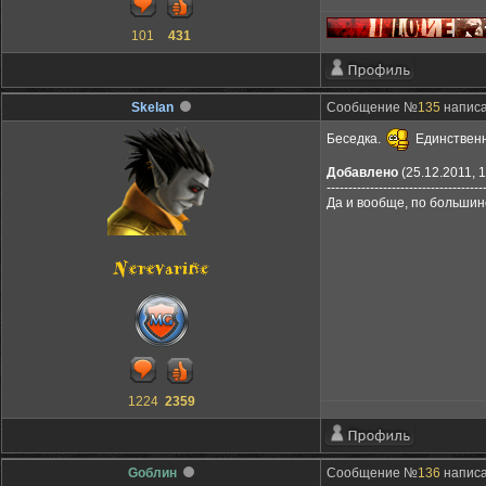
101
431
Skelan
Сообщение №
135
написа
Беседка.
Единственна
Добавлено
(25.12.2011, 1
------------------------------------
Да и вообще, по большинс
1224
2359
Gоблин
Сообщение №
136
написа