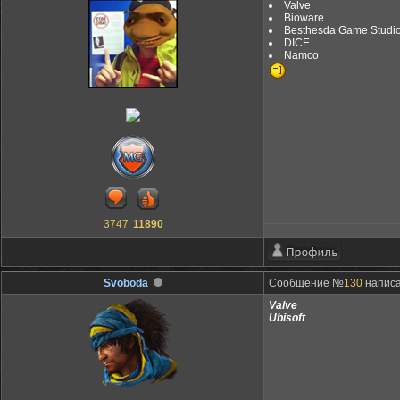
Valve
Bioware
Besthesda Game Studi
DICE
Namco
3747
11890
Svoboda
Сообщение №
130
написа
Valve
Ubisoft