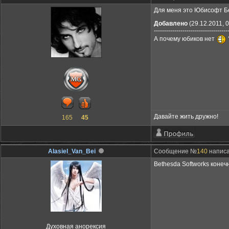
Для меня это Юбисофт Б
Добавлено
(29.12.2011, 0
------------------------------------
А почему юбиков нет
Давайте жить дружно!
165
45
Alasiel_Van_Bei
Сообщение №
140
написа
Bethesda Softworks конеч
Духовная анорексия