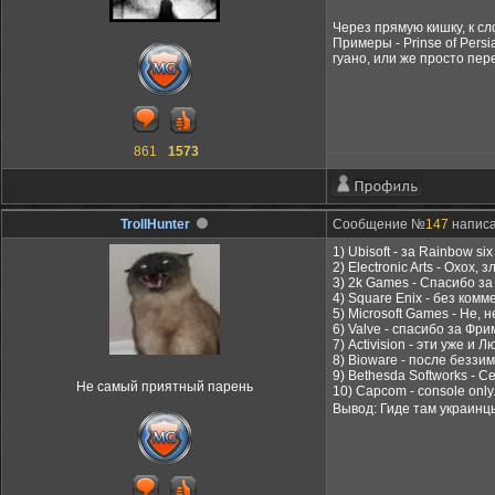
Через прямую кишку, к сл
Примеры - Prinse of Pers
гуано, или же просто пе
861
1573
TrollHunter
Сообщение №
147
написа
1) Ubisoft - за Rainbow si
2) Electronic Arts - Охох,
3) 2k Games - Спасибо з
4) Square Enix - без комм
5) Microsoft Games - Не, 
6) Valve - спасибо за Фри
7) Activision - эти уже и
8) Bioware - после беззи
9) Bethesda Softworks - С
Не самый приятный парень
10) Capcom - console only.
Вывод: Гиде там украинцы