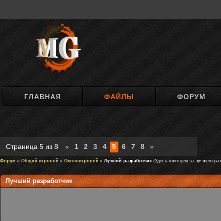
ГЛАВНАЯ
ФАЙЛЫ
ФОРУМ
Страница
5
из
8
«
1
2
3
4
5
6
7
8
»
Форум
»
Общий игровой
»
Околоигровой
» Лучший разработчик
(Здесь голосуем за лучшего раз
Лучший разработчик