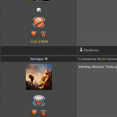
4146
17570
Horrigan
Сообщение №
124
написа
Interplay, Blizzard, Tro