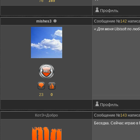
76
165
mishes3
Сообщение №
142
написа
« Для меня Ubisoft по лю
23
0
КотЭ=Добро
Сообщение №
143
написа
Беседка. Сейчас играю в F