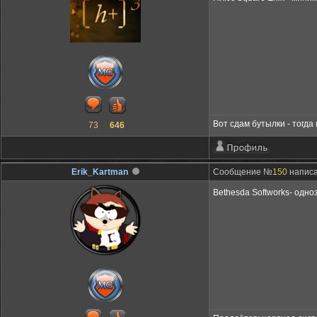
Вот сдам бутылки - тогда
73
646
Erik_Kartman
Сообщение №
150
написа
Bethesda Softworks- одно