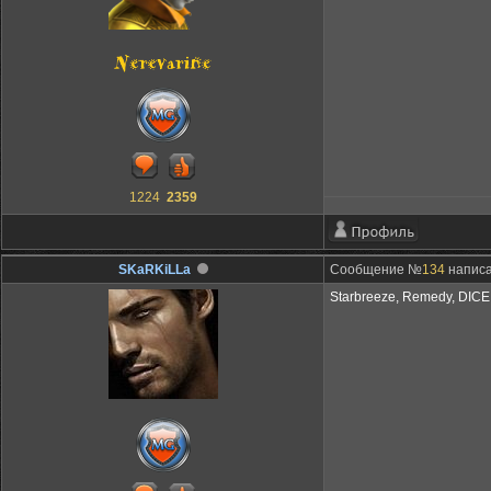
1224
2359
SKaRKiLLa
Сообщение №
134
написа
Starbreeze, Remedy, DICE