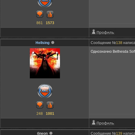
861
1573
Hellsing
Сообщение №
138
написа
Однозначно Bethesda Soft
248
1001
бneon
Сообщение №
139
написа