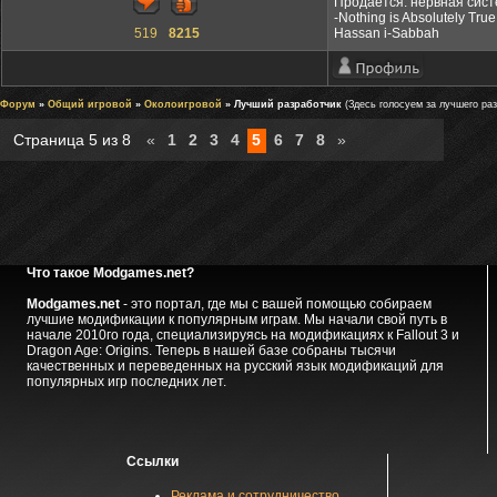
Продаётся: нервная сист
-Nothing is Absolutely True
519
8215
Hassan i-Sabbah
Форум
»
Общий игровой
»
Околоигровой
» Лучший разработчик
(Здесь голосуем за лучшего раз
Страница
5
из
8
«
1
2
3
4
5
6
7
8
»
Что такое Modgames.net?
Modgames.net
- это портал, где мы с вашей помощью собираем
лучшие модификации к популярным играм. Мы начали свой путь в
начале 2010го года, специализируясь на модификациях к Fallout 3 и
Dragon Age: Origins. Теперь в нашей базе собраны тысячи
качественных и переведенных на русский язык модификаций для
популярных игр последних лет.
Ссылки
Реклама и сотрудничество