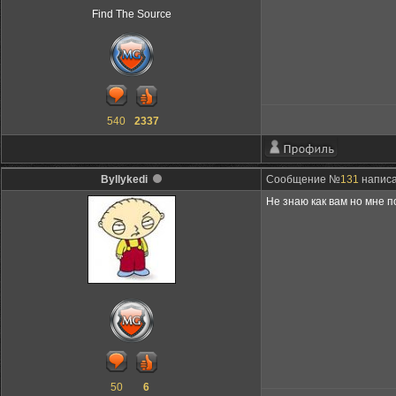
Find The Source
540
2337
Byllykedi
Сообщение №
131
написа
Не знаю как вам но мне п
50
6