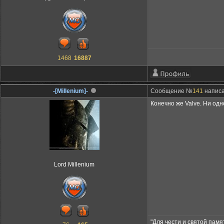
1468
16887
-[Millenium]-
Сообщение №
141
написа
Конечно же Valve. Ни од
Lord Millenium
"Для чести и святой пам