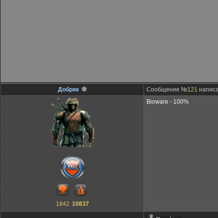
Добряк
Сообщение №
121
написа
Bioware - 100%
1842
10837