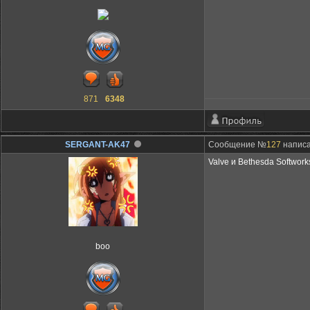
871
6348
SERGANT-AK47
Сообщение №
127
написа
Valve и Bethesda Softwork
boo