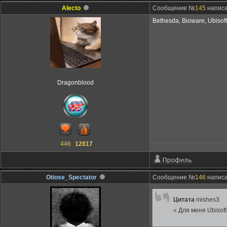
Alecto
Сообщение №
145
написа
Bethesda, Bioware, Ubisoft
Dragonblood
446
12817
Otiose_Spectator
Сообщение №
146
написан
Цитата
mishes3
« Для меня Ubisof