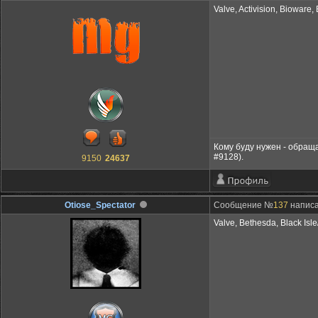
Valve, Activision, Bioware,
Кому буду нужен - обращ
#9128).
9150
24637
Otiose_Spectator
Сообщение №
137
написан
Valve, Bethesda, Black Isl