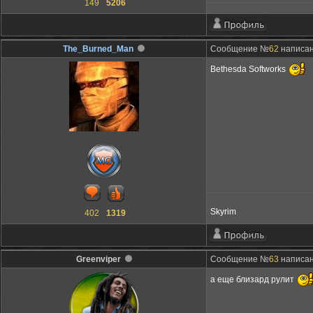
149
5206
The_Burned_Man
Сообщение №
62
написано
Bethesda Softworks
Skyrim
402
1319
Greenviper
Сообщение №
63
написано
а еще близард рулит