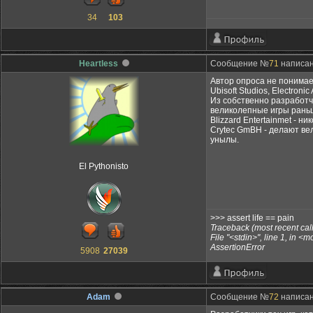
34
103
Heartless
Сообщение №
71
написан
Автор опроса не понима
Ubisoft Studios, Electronic
Из собственно разработчик
великолепные игры раньш
Blizzard Entertainmet - ни
Crytec GmBH - делают вел
унылы.
El Pythonisto
>>> assert life == pain
Traceback (most recent call 
File "<stdin>", line 1, in <
AssertionError
5908
27039
Adam
Сообщение №
72
написан