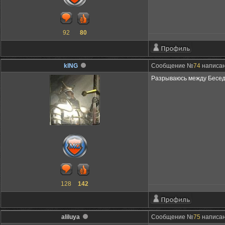
92
80
kING
Сообщение №
74
написан
Разрываюсь между Беседк
128
142
aliluya
Сообщение №
75
написан