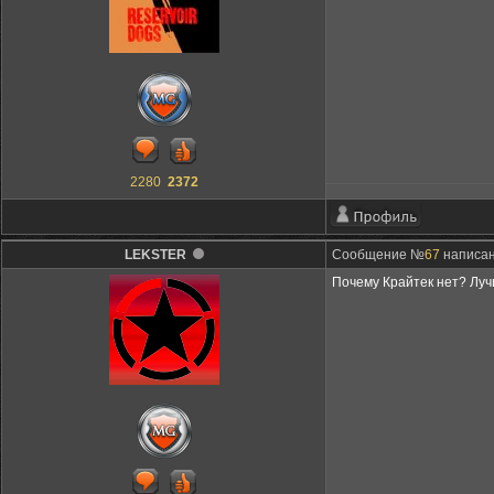
2280
2372
LEKSTER
Сообщение №
67
написано
Почему Крайтек нет? Луч