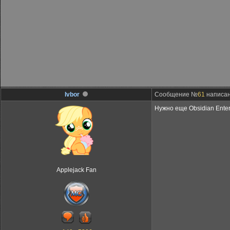
Ivbor
Сообщение №
61
написано
Нужно еще Obsidian Enter
Applejack Fan