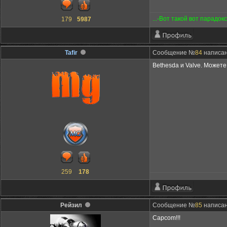
...-Вот такой вот парадок
179
5987
Tafir
Сообщение №
84
написано
Bethesda и Valve. Можете
259
178
Рейзил
Сообщение №
85
написано
Capcom!!!