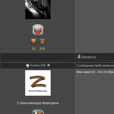
35
772
murka-156
Сообщение №
86
написано
Мне кажется , что это Bi
-
Страж-командор Ферелдена