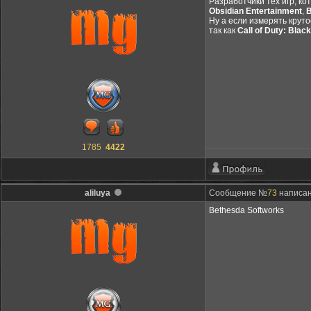
Разработчики тех игр, ко
Obsidian Entertainment
,
B
Ну а если измерять крут
так как
Call of Duty: Blac
1785
4422
aliluya
Сообщение №
73
написан
Bethesda Softworks