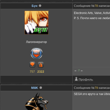
Бун
Сообщение №
78
написано
Electronic Arts, Valve, Acti
P. S. Почти никто не люби
Лагогенератор
→
←
.7
757
2322
MiliK
Сообщение №
79
написано
SEGA это круто а так Ubis