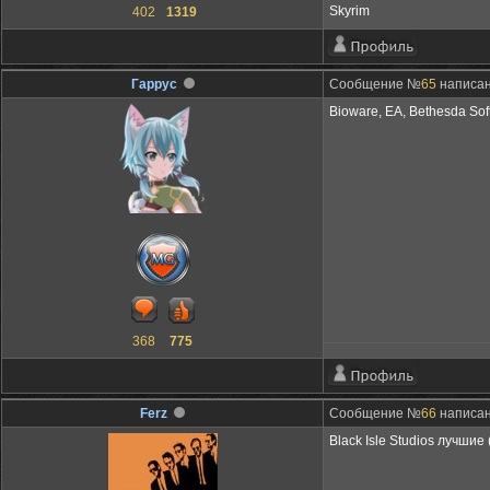
Skyrim
402
1319
Гаррус
Сообщение №
65
написано
Bioware, EA, Bethesda Sof
368
775
Ferz
Сообщение №
66
написано
Black Isle Studios лучши