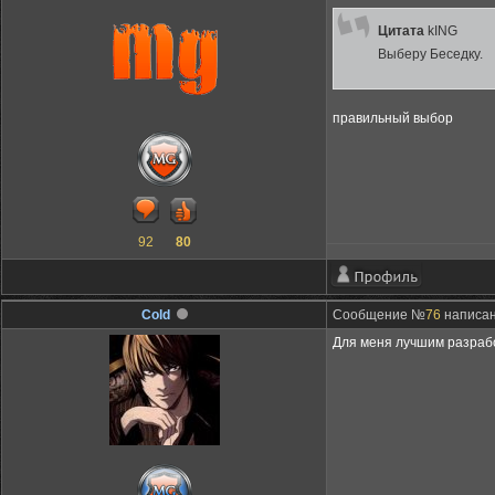
Цитата
kING
Выберу Беседку.
правильный выбор
92
80
Cold
Сообщение №
76
написан
Для меня лучшим разрабо