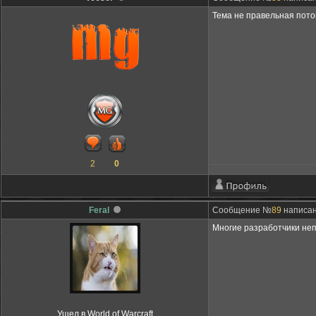
Тема не правельная пото
2
0
Feral
Сообщение №
89
написано
Многие разработчики неп
Ушел в World of Warcraft