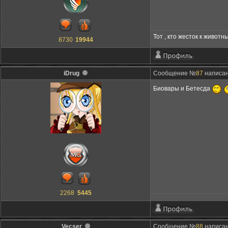
Тот , кто жесток к живот
8730
19944
iDrug
Сообщение №
87
написано
Биовары и Бетесда
2268
5445
Vecser
Сообщение №
88
написано