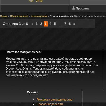
595
2810
Форум
»
Общий игровой
»
Околоигровой
» Лучший разработчик
(Здесь голосуем за лучшего раз
Страница
3
из
8
«
1
2
3
4
5
…
7
8
»
Что такое Modgames.net?
Modgames.net
- это портал, где мы с вашей помощью собираем
лучшие модификации к популярным играм. Мы начали свой путь в
начале 2010го года, специализируясь на модификациях к Fallout 3 и
Dragon Age: Origins. Теперь в нашей базе собраны тысячи
качественных и переведенных на русский язык модификаций для
популярных игр последних лет.
Ссылки
Реклама и сотрудничество
Правообладателям