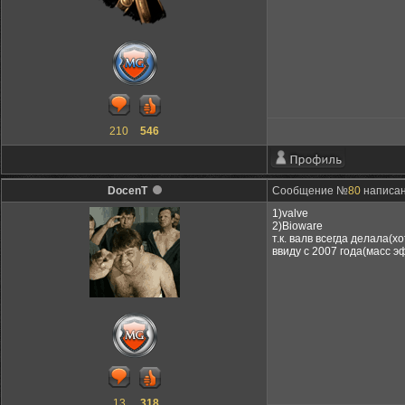
210
546
DocenT
Сообщение №
80
написано
1)valve
2)Bioware
т.к. валв всегда делала(
ввиду с 2007 года(масс э
13
318