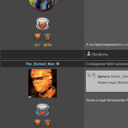
А ты присоединился к
на
957
2070
The_Burned_Man
Сообщение №
64
написано
Цитата
Simon_Gho
Нужно еще Obsidia
Точно и ещё Neverwinter 