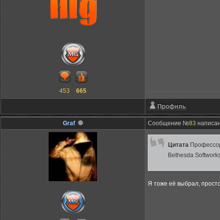
453
665
Graf
Сообщение №
83
написано
Цитата
Профессо
Bethesda Softworks
Я тоже её выбрал, прост