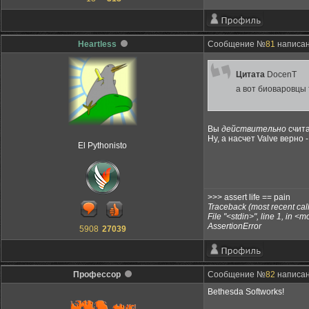
Heartless
Сообщение №
81
написано
Цитата
DocenT
а вот биоваровцы 
Вы
действительно
счита
Ну, а насчет Valve верно 
El Pythonisto
>>> assert life == pain
Traceback (most recent call 
File "<stdin>", line 1, in <
AssertionError
5908
27039
Профессор
Сообщение №
82
написано
Bethesda Softworks!