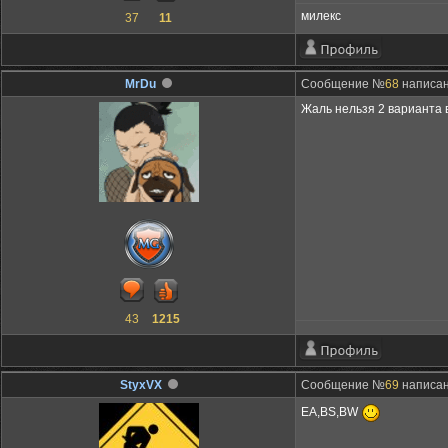
милекс
37
11
MrDu
Сообщение №
68
написано
Жаль нельзя 2 варианта 
43
1215
StyxVX
Сообщение №
69
написано
EA,BS,BW