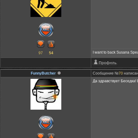
I want to back Susana Spe
97
54
FunnyButcher
Сообщение №
70
написано
Дa здрaвствуeт Бeсeдкa! 