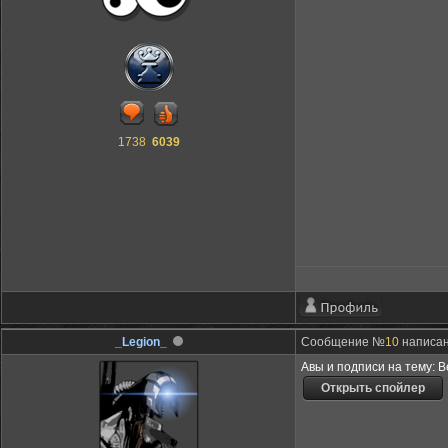
1738
6039
_Legion_
Сообщение №
10
написан
Авы и подписи на тему: В