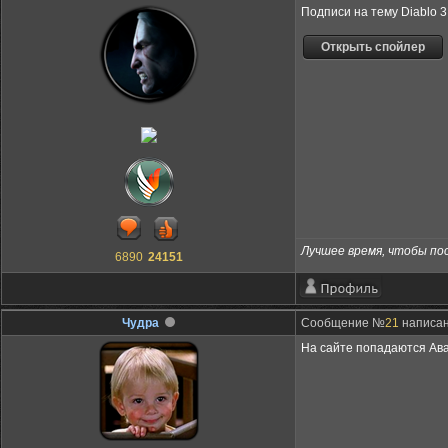
Подписи на тему Diablo 3
Лучшее время, чтобы пос
6890
24151
Чудра
Сообщение №
21
написан
На сайте попадаются Ава