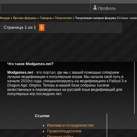
Форум
»
Прочие форумы
»
Таверна
»
Творчество
» Творческая галерея форума
(Готовые элеме
Страница
1
из
1
1
Что такое Modgames.net?
Modgames.net
- это портал, где мы с вашей помощью собираем
лучшие модификации к популярным играм. Мы начали свой путь в
начале 2010го года, специализируясь на модификациях к Fallout 3 и
Dragon Age: Origins. Теперь в нашей базе собраны тысячи
качественных и переведенных на русский язык модификаций для
популярных игр последних лет.
Ссылки
Реклама и сотрудничество
Правообладателям