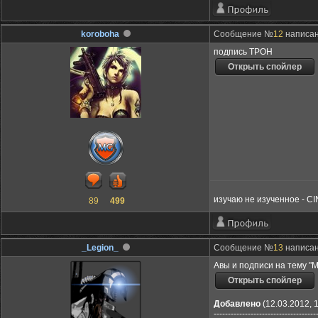
koroboha
Сообщение №
12
написано
подпись ТРОН
изучаю не изученное - C
89
499
_Legion_
Сообщение №
13
написан
Авы и подписи на тему "
Добавлено
(12.03.2012, 
------------------------------------