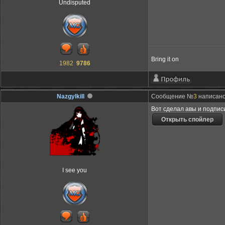
Undisputed
Bring it on
1982
9786
Nazgylkill
Сообщение №
3
написано:
Вот сделал авы и подпис
I see you