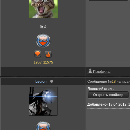
睡犬
1957
11575
_Legion_
Сообщение №
18
написан
Японский стиль.
Добавлено
(18.04.2012, 
------------------------------------