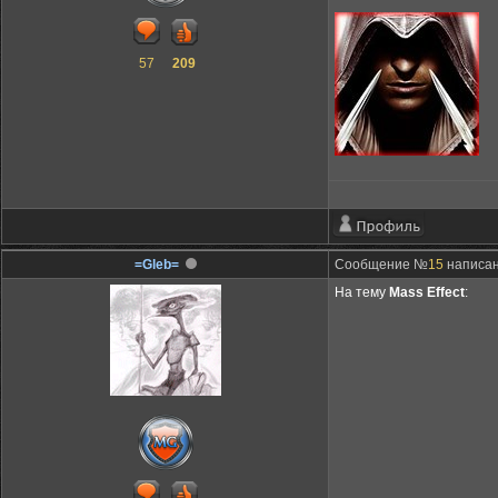
57
209
=Gleb=
Сообщение №
15
написан
На тему
Mass Effect
: