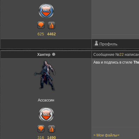
625
4462
Хaнтер
Сообщение №
22
написан
Ава и подпись в стиле
Th
Ассассин
> Мои файлы<
316
1490