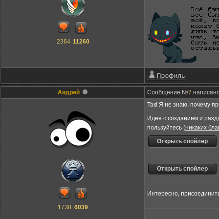
2364
11260
Андрей
Сообщение №
7
написано:
Так! Я не знаю, почему 
Идея с созданием и разд
пользуйтесь (
никаких бла
Интересно, присоединить
1738
6039