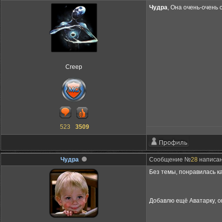
Чудра
, Она очень-очень 
Creep
523
3509
Чудра
Сообщение №
28
написан
Без темы, понравилась ка
Добавлю ещё Аватарку, о