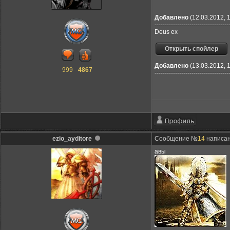
Добавлено
(12.03.2012, 
------------------------------------
Deus ex
Добавлено
(13.03.2012, 
999
4867
------------------------------------
ezio_ayditore
Сообщение №
14
написано
авы