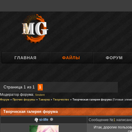
ГЛАВНАЯ
ФАЙЛЫ
ФОРУМ
Страница
1
из
1
1
Модератор форума:
Sinident
Форум
»
Прочие форумы
»
Таверна
»
Творчество
» Творческая галерея форума
(Готовые элеме
Творческая галерея форума
si-life
Сообщение №
1
написано:
Итак, дорогие пользов
см