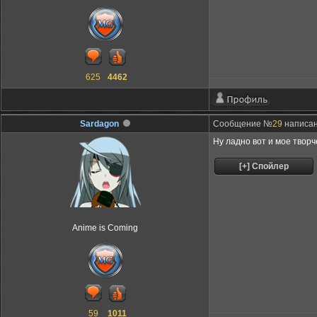
625
4462
Sardagon
Сообщение №
29
написан
Ну ладно вот и мое творч
Anime is Coming
59
1011