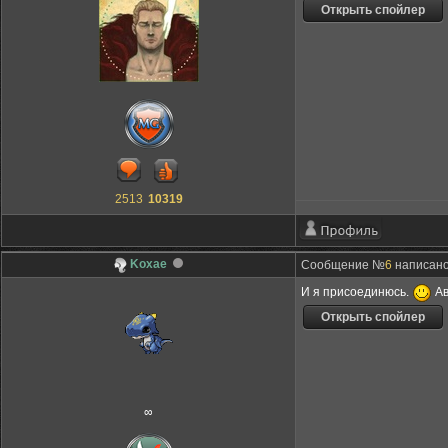
2513
10319
Koxae
Сообщение №
6
написано:
И я присоединюсь.
Ав
∞