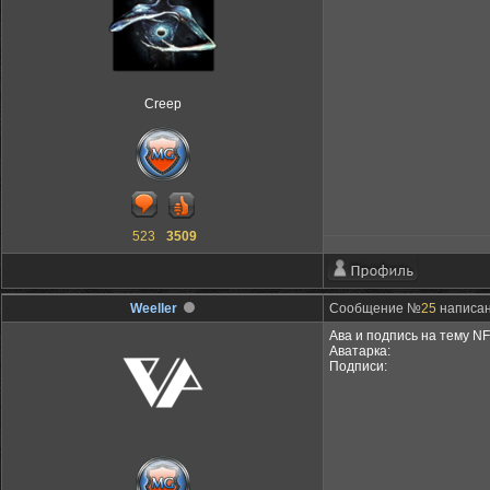
Creep
523
3509
Weeller
Сообщение №
25
написано
Ава и подпись на тему N
Аватарка:
Подписи: