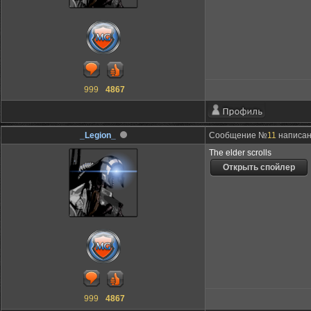
999
4867
_Legion_
Сообщение №
11
написано
The elder scrolls
999
4867