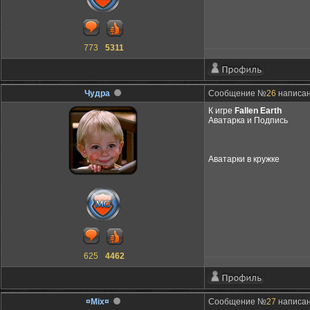
773
5311
Чудра
Сообщение №
26
написано
К игре
Fallen Earth
Аватарка и Подпись
Аватарки в кружке
625
4462
¤Mix¤
Сообщение №
27
написано