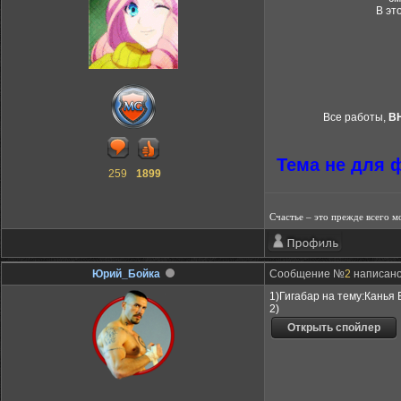
В эт
Все работы,
В
Тема не для ф
259
1899
Счастье – это прежде всего м
Юрий_Бойка
Сообщение №
2
написано:
1)Гигабар на тему:Канья 
2)