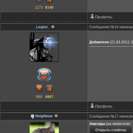
1173
8140
_Legion_
Сообщение №
16
написан
Добавлено
(21.03.2012, 
------------------------------------
999
4867
Neighbour
Сообщение №
17
написано
Аватары
(на любителя)