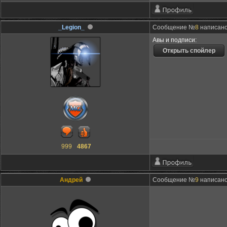
_Legion_
Сообщение №
8
написано:
Авы и подписи:
999
4867
Андрей
Сообщение №
9
написано: