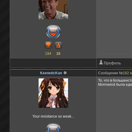
194
16
KeeneticKun
Сообщение №
182
н
То, что в большенст
Morrowind была еди
Your resistance so weak...