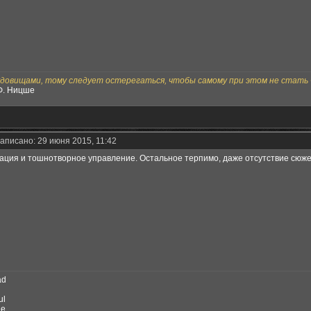
удовищами, тому следует остерегаться, чтобы самому при этом не стать 
 Ф. Ницше
аписано: 29 июня 2015, 11:42
ция и тошнотворное управление. Остальное терпимо, даже отсутствие сюже
ad
ul
le