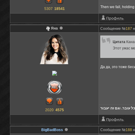
Then we fall, holding 
5307
18541
Яна
Сообщение №
187
н
Цитата
Кана
Этот ужас ме
Да да, это тоже бес
ל עובר. וגם זה יעבור
2020
4575
BigBadBoss
Сообщение №
188
н