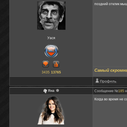
поздний отклик мыш
Уася
Самый скромны
3435
13765
Яна
Сообщение №
185
н
Когда во время не 