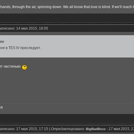
hands, through the air, spinning down. We all know that love is blind. If we'll reach t
аписано: 14 мая 2015, 18:05
ми
ня в TES IV преследует.
ит частенько
הכ
аписано: 17 мая 2015, 17:15 |
Отредактировано:
-
17 мая 2015, 1
BigBadBoss