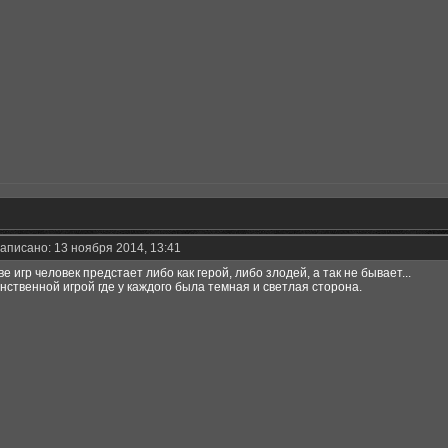
аписано: 13 ноября 2014, 13:41
ве игр человек предстает либо как герой, либо злодей, а так не бывает...
нственной игрой где у каждого была темная и светлая сторона.