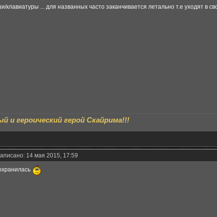
и/клавиатуры ... для названных часто заканчивается летально т.е уходят в 
й и героический герой Скайрима!!!
аписано: 14 мая 2015, 17:59
сохранилась