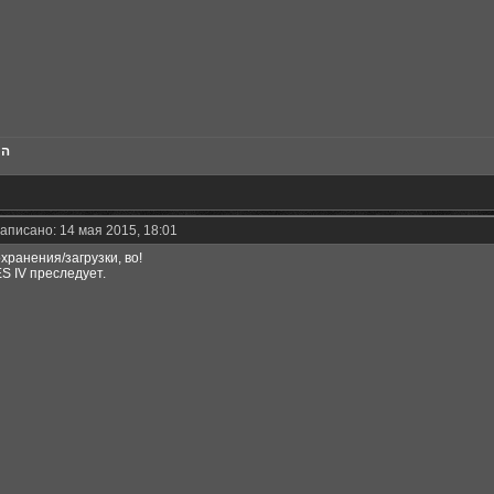
הכ
аписано: 14 мая 2015, 18:01
хранения/загрузки, во!
S IV преследует.