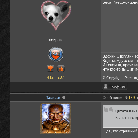
Бесят "недоконцовк
Добрый
Вдохни… взгляни вок
Ведь между злом -
И вспомни, прочита
Что кто-то дышит, п
412
237
© Copyright: Росана
Tassaаr
Сообщение №
189
н
Цитата
Кана
Вылеты во вр
О да, это страшный 