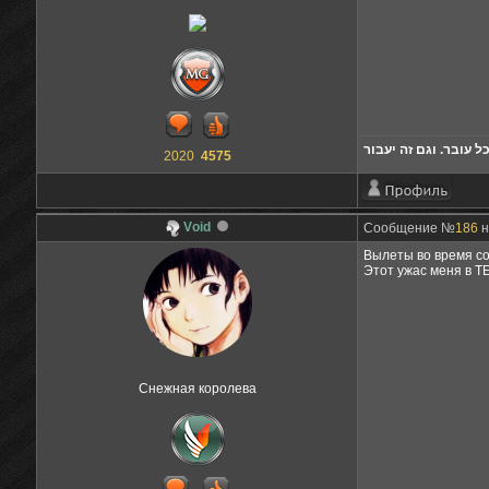
ל עובר. וגם זה יעבור
2020
4575
Vоid
Сообщение №
186
н
Вылеты во время со
Этот ужас меня в TE
Снежная королева