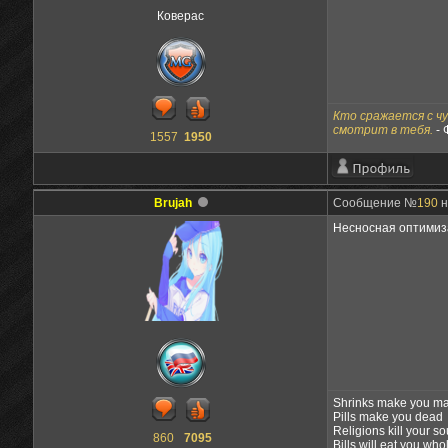
Коверас
Кто сражается с ч
смотрит в тебя.
-
1557
1950
Brujah
Сообщение №
190
н
Несносная оптимиза
Shrinks make you m
Pills make you dead
Religions kill your so
860
7095
Bills will eat you who