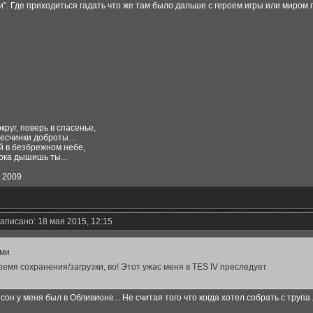
и". Где приходиться гадать что же там было дальше с героем игры или миром
руг, поверь в спасенье,
 песчинки доброты…
й в безбрежном небе,
ока дышишь ты...
, 2009
аписано: 18 мая 2015, 12:15
ми
емя сохранения/загрузки, во! Этот ужас меня в TES IV преследует
сон у меня был в Обливионе... Не считая того что когда хотел собрать с трупа 