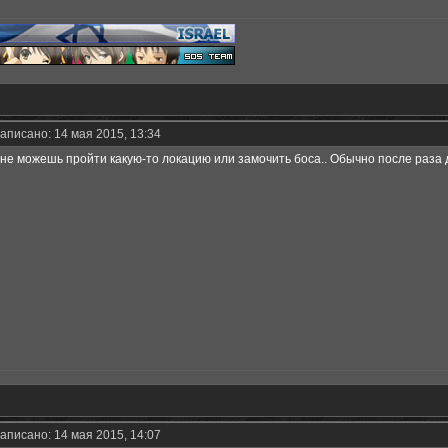
аписано: 14 мая 2015, 13:34
 не можешь пройти какую-то локацию или замочить боса.. Обычно после раза д
аписано: 14 мая 2015, 14:07