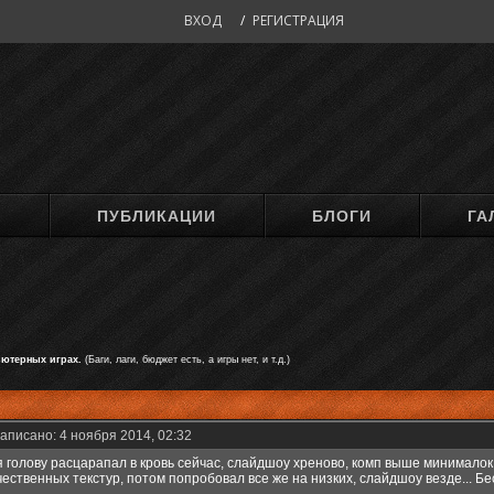
ВХОД
/
РЕГИСТРАЦИЯ
М
ПУБЛИКАЦИИ
БЛОГИ
ГА
ьютерных играх.
(Баги, лаги, бюджет есть, а игры нет, и т.д.)
аписано: 4 ноября 2014, 02:32
я голову расцарапал в кровь сейчас, слайдшоу хреново, комп выше минималок
ественных текстур, потом попробовал все же на низких, слайдшоу везде... Беси