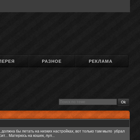
ЛЕРЕЯ
РАЗНОЕ
РЕКЛАМА
, должна бы летать на низких настройках, вот только там мыло убрал
т... Матерюсь на кошек, лул...