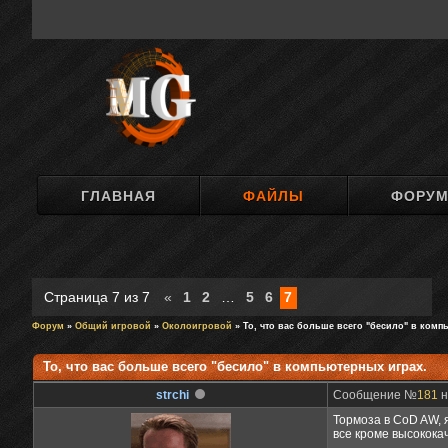
ГЛАВНАЯ
ФАЙЛЫ
ФОРУ
Страница
7
из
7
«
1
2
…
5
6
7
Форум
»
Общий игровой
»
Околоигровой
» То, что вас больше всего "бесило" в комп
То, что вас больше всего "бесило" в компьютерных играх.
strchi
Сообщение №
181
н
Тормоза в CoD AW, 
все кроме высококач