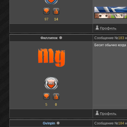
97
14
Филлипок
Сообщение №
183
н
Бесит обычно когда
5
0
Gvinpin
Сообщение №
184
н