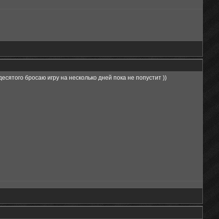
есятого бросаю игру на несколько дней пока не попустит ))