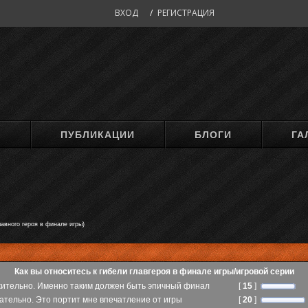
ВХОД
/
РЕГИСТРАЦИЯ
М
ПУБЛИКАЦИИ
БЛОГИ
ГА
авного героя в финале игры)
Как вы относитесь к гибели главгероя в финале игры/игровой серии
ительно. Именно таким должен быть эпичный финал
[
15
]
ательно. Это портит мне впечатление от игры
[
20
]