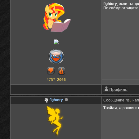
fightery
, если ты пр
По сабжу: отрицате
4757
2066
fightery
Сообщение №
3
нап
Твайли
, хорошая в