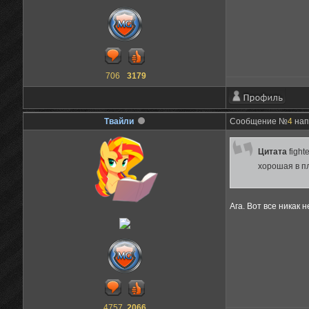
706
3179
Твайли
Сообщение №
4
нап
Цитата
fight
хорошая в п
Ага. Вот все никак 
4757
2066