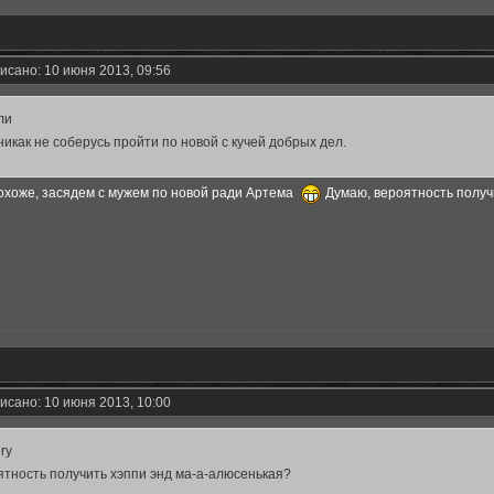
исано: 10 июня 2013, 09:56
ли
 никак не соберусь пройти по новой с кучей добрых дел.
Похоже, засядем с мужем по новой ради Артема
Думаю, вероятность получ
исано: 10 июня 2013, 10:00
ery
ятность получить хэппи энд ма-а-алюсенькая?