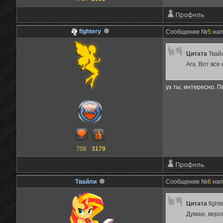
fightery
Сообщение №
5
нап
Цитата
Твай
Ага. Вот все
ух ты, интересно. 
706
3179
Твайли
Сообщение №
6
нап
Цитата
fight
Думаю, веро