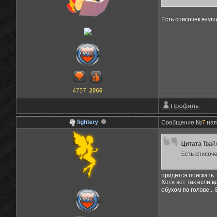
Есть списочек внуши
4757
2066
fightery
Сообщение №
7
нап
Цитата
Твай
Есть списоче
придется поискать
Хотя вот так если в
обухом по голове...