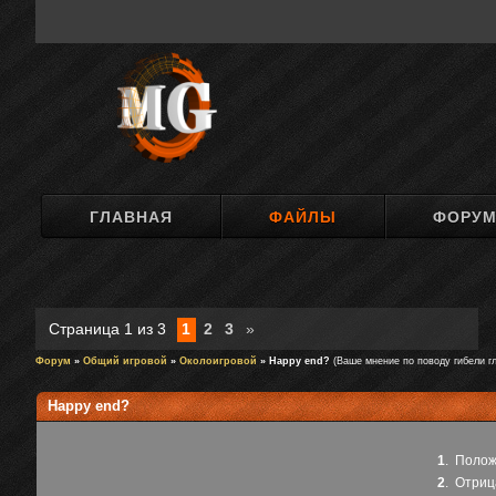
ГЛАВНАЯ
ФАЙЛЫ
ФОРУ
Страница
1
из
3
1
2
3
»
Форум
»
Общий игровой
»
Околоигровой
» Happy end?
(Ваше мнение по поводу гибели гл
Happy end?
1
.
Полож
2
.
Отриц