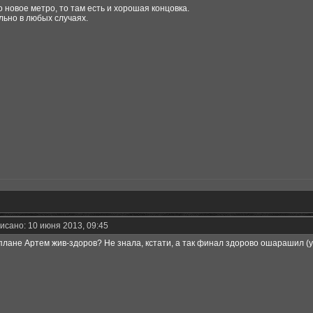
о новое метро, то там есть и хорошая концовка.
льно в любых случаях.
исано: 10 июня 2013, 09:45
 плане Артем жив-здоров? Не знала, кстати, а так финал здорово ошарашил (у