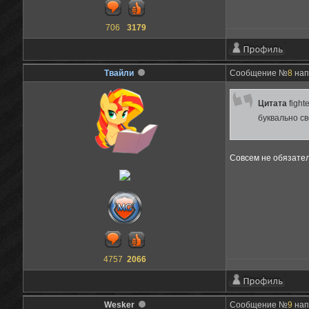
706
3179
Твайли
Сообщение №
8
нап
Цитата
fight
буквально св
Совсем не обязател
4757
2066
Wesker
Сообщение №
9
нап