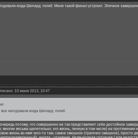
егодовали когда Шепард погиб. Меня такой финал устроил. Эпичное завершен
писано: 10 июня 2013, 10:47
er
о все негодовали когда Шепард погиб
 очередь потому, что совершенно не так представляют себе достойное заверш
, многие весьма щепетильно, его жизнь, личную в том числе) на протяжении не
вою жизнь во имя чего-то там, самое смешное (трагично смешное), просто дел
о непреднамеренный), иногда - отчаяние, безвыходная ситуация ( или недостат