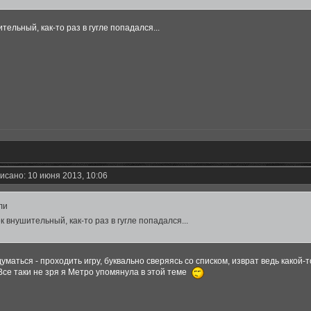
тельный, как-то раз в гугле попадался...
исано: 10 июня 2013, 10:06
ли
к внушительный, как-то раз в гугле попадался...
думаться - проходить игру, буквально сверяясь со списком, изврат ведь какой-то
 Все таки не зря я Метро упомянула в этой теме