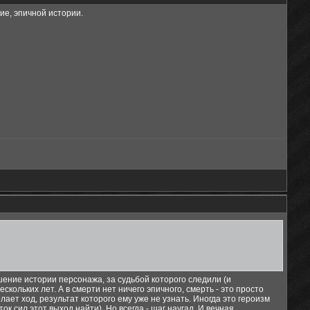
ие, эпичной истории.
ение истории персонажа, за судьбой которого следили (и
скольких лет. А в смерти нет ничего эпичного, смерть - это просто
ает ход, результат которого ему уже не узнать. Иногда это героизм
ок сил этот выход найти). Но всегда - шаг наугад. И вечная