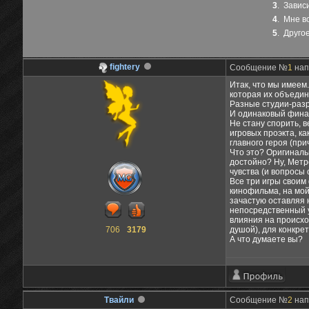
3
.
Завис
4
.
Мне вс
5
.
Другое
fightery
Сообщение №
1
нап
Итак, что мы имеем
которая их объедин
Разные студии-раз
И одинаковый финал 
Не стану спорить, 
игровых проэкта, к
главного героя (при
Что это? Оригиналь
достойно? Ну, Метр
чувства (и вопросы 
Все три игры своим
кинофильма, на мой
зачастую оставляя 
непосредственный у
влияния на происхо
706
3179
душой), для конкрет
А что думаете вы?
Твайли
Сообщение №
2
нап