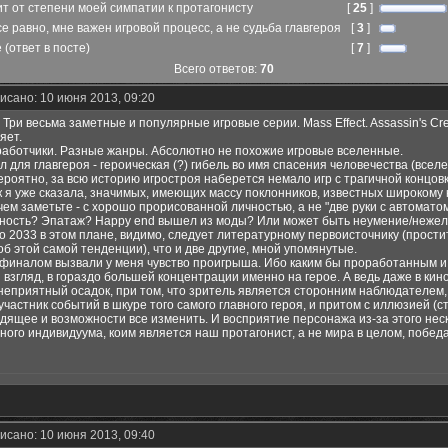
ит от степени моей симпатии к протагонисту
[
25
]
е равно, мне важен игровой процесс, а не судьба главгероя
[
3
]
 (ответ в посте)
[
7
]
Всего ответов:
70
исано: 10 июня 2013, 09:20
. Три весьма заметные и популярные игровые серии. Mass Effect. Assassin's 
яет.
работчики. Разные жанры. Абсолютно не похожие игровые вселенные.
для главгероя - героическая (?) гибель во имя спасения человечества (вселе
вероятно, за всю историю игростроя наберется немало игр с трагичной концо
ак я уже сказала, значимых, имеющих массу поклонников, известных широкому 
чем заметьте - с хорошо прорисованной личностью, а не "две руки с автомато
ность? Эпатаж? Happy end вышел из моды? Или может быть неумение/нежела
о 2033 в этом плане, видимо, следует литературному первоисточнику (простит
об этой самой тенденции), что и две другие, мной упомянутые.
 финалом вызвали у меня чувство проигрыша. Ибо каким бы проработанным и
 взгляд, в гораздо большей концентрации именно на герое. А ведь даже в ки
неприятный осадок, при том, что зритель является сторонним наблюдателем, о
частник событий в шкуре того самого главного героя, и притом с иллюзией (с
дящее и возможности все изменить. И восприятие персонажа из-за этого неско
ного индивидуума, коим является наш протагонист, а не мира в целом, победа 
исано: 10 июня 2013, 09:40