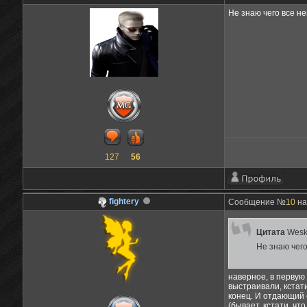
Не знаю чего все н
127
56
fightery
Сообщение №
10
на
Цитата
Wesk
Не знаю чег
наверное, в первую
выстраивали, кстати
конец. И отдающий с
(бывает, кстати, чт