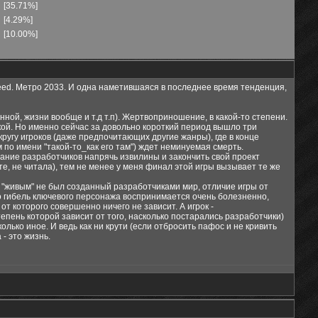
[35.71%]
[4.29%]
[10.00%]
Creed. Метро 2033. И одна наметившаяся в последнее время тенденция,
нной, жизни вообще и т.д т.п). Жертвоприношение, в какой-то степени.
вкой. Но именно сейчас за довольно короткий период вышло три
кругу игроков (даже предпочитающих другие жанры), где в конце
м по имени "такой-то_как его там") ждет неминуемая смерть.
ние разработчиков напрячь извилины и закончить свой проект
е, не читала), тем не менее у меня финал этой игры вызывает те же
 "живым" не был созданный разработчиками мир, отличие игры от
но гибель ключевого персонажа воспринимается очень болезненно,
т которого совершенно ничего не зависит. А игрок -
тепень которой зависит от того, насколько постарались разработчики)
лько иное. И ведь как ни крути (если отбросить пафос и не кривить
- это жизнь.