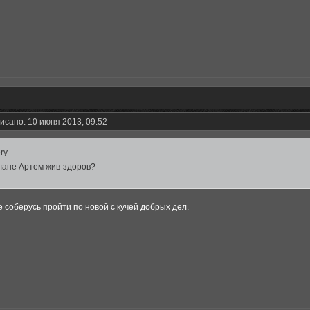
исано: 10 июня 2013, 09:52
ery
лане Артем жив-здоров?
не соберусь пройти по новой с кучей добрых дел.