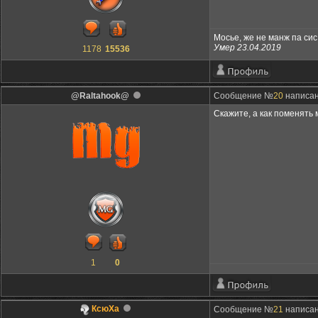
Мосье, же не манж па сис 
Умер 23.04.2019
1178
15536
@Raltahook@
Сообщение №
20
написан
Скажите, а как поменять 
1
0
КсюXa
Сообщение №
21
написано