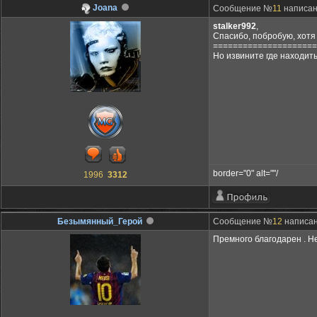
Joana
Сообщение №
11
написано
stalker992
,
Спасибо, побробую, хотя 
=====================
Но извините где находить
border="0" alt=""/
1996
3312
Безымянный_Герой
Сообщение №
12
написано
Премного благодарен . Не