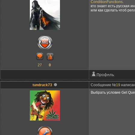
ConditionFunctions
.
кто знает есть русская и
или как сделать чтоб ре
27
0
tundruck73
Сообщение №
19
написано
Выбрать условие Get Ques