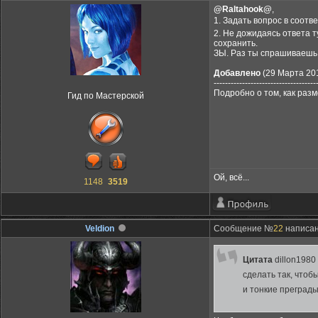
@Raltahook@
,
1. Задать вопрос в соот
2. Не дожидаясь ответа т
сохранить.
ЗЫ. Раз ты спрашиваешь
Добавлено
(29 Марта 201
------------------------------------
Подробно о том, как раз
Гид по Мастерской
Ой, всё...
1148
3519
Veldion
Сообщение №
22
написано
Цитата
dillon1980
сделать так, чтоб
и тонкие преград