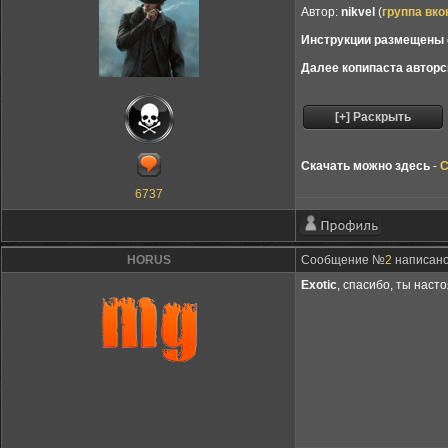
Автор:
nikvel
(
группа вко
Инструкции размещены с
Далее копипаста авторс
Скачать можно здесь
-
С
6737
HORUS
Сообщение №
2
написано:
Exotic
, спасибо, ты наст