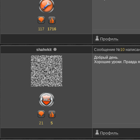
117
1716
shahvkit
Сообщение №
10
написано
Добрый день.
Хорошие уроки. Правда я 
21
5