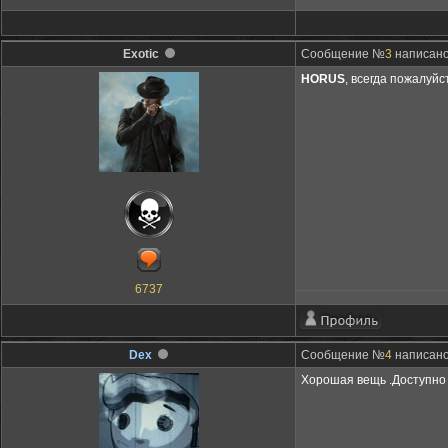
Exotic
Сообщение №
3
написано:
HORUS
, всегда пожалуйс
6737
Dex
Сообщение №
4
написано:
Хорошая вещь .Доступно 