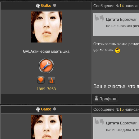
Galko
Сообщение №
14
написано
Цитата
Egorowar
но не знаю как ра
Открываешь в окне ренде
где хочешь.
GALAктическая мартышка
Ваше счастье, что 
1889
7053
Galko
Сообщение №
15
написано
Цитата
Egorowar
начинаю делать м