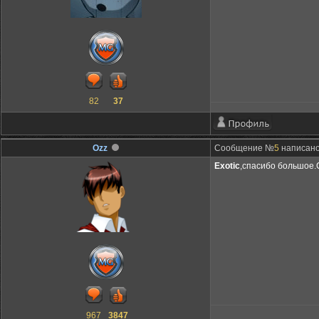
82
37
Ozz
Сообщение №
5
написано:
Exotic
,спасибо большое.С
967
3847