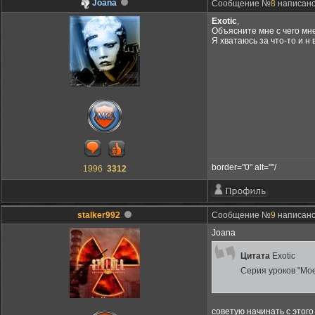
Joana
Сообщение №
8
написано:
Exotic
,
Объясните мне с чего мне
Я хватаюсь за что-то и н
border="0" alt=""/
1996
3312
stalker992
Сообщение №
9
написано:
Joana
Цитата
Exotic
Серия уроков "Мо
советую начинать с этого