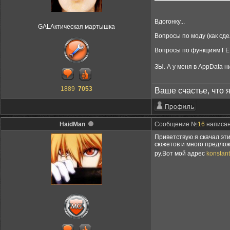
Вдогонку...
GALAктическая мартышка
Вопросы по моду (как сде
Вопросы по функциям ГЕ
ЗЫ. А у меня в АppData 
1889
7053
Ваше счастье, что 
HaidMan
Сообщение №
16
написан
Приветствую я скачал эт
сюжетов и много предлож
ру.Вот мой адрес
konstan