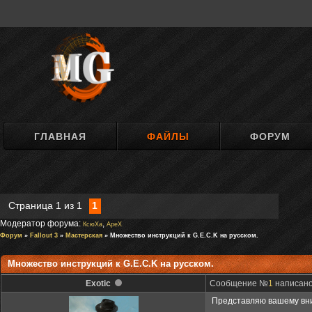
ГЛАВНАЯ
ФАЙЛЫ
ФОРУМ
Страница
1
из
1
1
Модератор форума:
,
КсюXa
ApeX
Форум
»
Fallout 3
»
Мастерская
» Множество инструкций к G.E.C.K на русском.
Множество инструкций к G.E.C.K на русском.
Exotic
Сообщение №
1
написано:
Представляю вашему вним