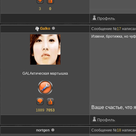
3
0
Galko
Сообщение №
17
написан
Извени, бротижка, но чуф
GALAктическая мартышка
Ваше счастье, что 
1889
7053
nortgen
Сообщение №
18
написано