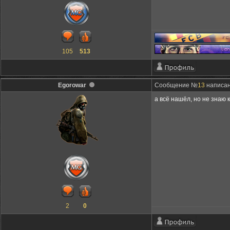
105
513
Egorowar
Сообщение №
13
написано
а всё нашёл, но не знаю
2
0