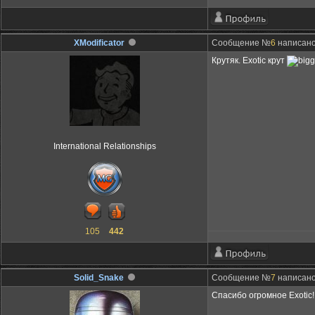
XModificator
Сообщение №
6
написано:
Крутяк. Exotic крут
International Relationships
105
442
Solid_Snake
Сообщение №
7
написано:
Спасибо огромное Exotic