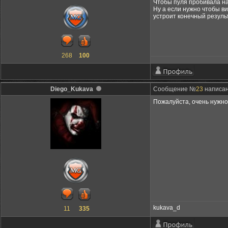
Чтобы пуля пробивала нав
Ну а если нужно чтобы в
устроит конечный результ
268
100
Diego_Kukava
Сообщение №
23
написан
Пожалуйста, очень нужно!
kukava_d
11
335