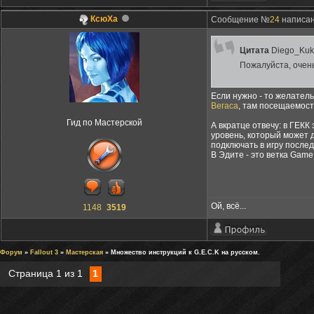
КсюXa
Сообщение №
24
написано
Цитата
Diego_Kuk
Пожалуйста, очен
Если нужно - то желате
Вегаса
, там посещаемост
Гид по Мастерской
А вкратце отвечу: в ГЕКК
уровень, который может д
подключать в игру послед
В Эдите - это ветка Game
Ой, всё...
1148
3519
Форум
»
Fallout 3
»
Мастерская
» Множество инструкций к G.E.C.K на русском.
Страница
1
из
1
1