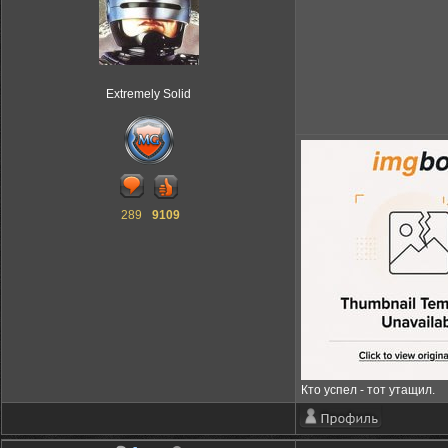
Extremely Solid
289
9109
Кто успел - тот утащил.