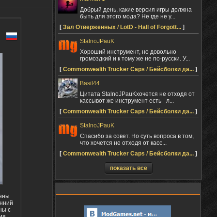
Добрый день, какие версия игры должна
быть для этого мода? Не где не у...
[
Зал Отверженных / LotD - Hall of Forgott...
]
StalnoJPauK
Хороший инструмент, но довольно
громоздкий и к тому же не по-русски. У...
[
Commonwealth Trucker Caps / Бейсболки да...
]
Basil44
Цитата StalnoJPauKхочется не отходя от
кассывот же инструмент есть - л...
[
Commonwealth Trucker Caps / Бейсболки да...
]
StalnoJPauK
Спасибо за совет. Но суть вопроса в том,
что хочется не отходя от касс...
[
Commonwealth Trucker Caps / Бейсболки да...
]
показать все
жены
онний
ны с
ия