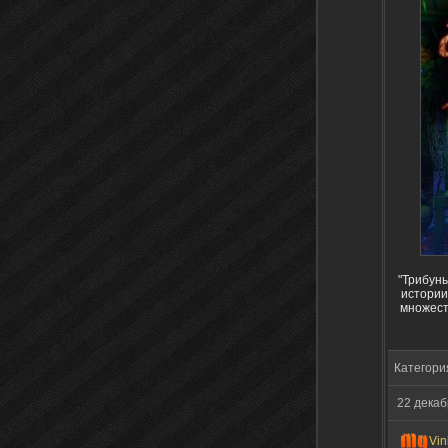
"Трибуны
истории
множест
Категори
22 дека
Vin