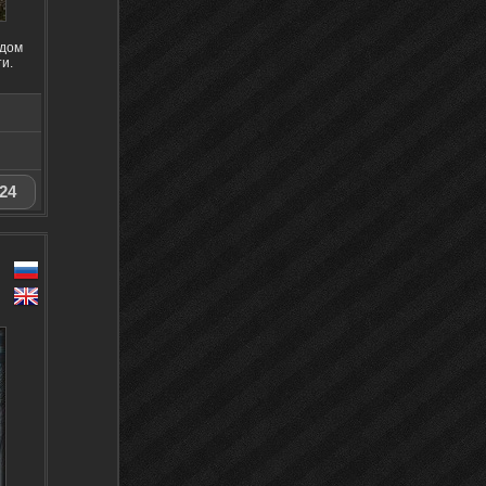
одом
и.
24