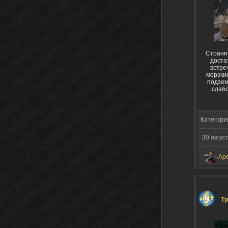
Странн
доста
встре
мерзки
подзем
слабо
Категори
30 авгус
Ap
Тр