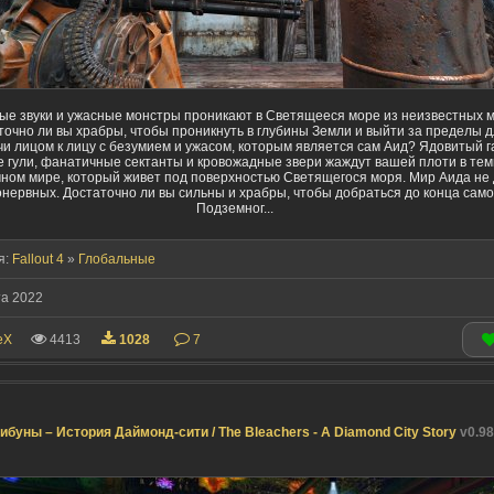
ые звуки и ужасные монстры проникают в Светящееся море из неизвестных м
точно ли вы храбры, чтобы проникнуть в глубины Земли и выйти за пределы 
чи лицом к лицу с безумием и ужасом, которым является сам Аид? Ядовитый г
е гули, фанатичные сектанты и кровожадные звери жаждут вашей плоти в те
ном мире, который живет под поверхностью Светящегося моря. Мир Аида не
нервных. Достаточно ли вы сильны и храбры, чтобы добраться до конца само
Подземног...
я:
Fallout 4
»
Глобальные
та 2022
eX
4413
1028
7
ибуны – История Даймонд-сити / The Bleachers - A Diamond City Story
v0.98