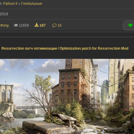
я:
Fallout 4
»
Глобальные
2019
-thing
11659
187
16
Resurrection патч оптимизации / Optimization patch for Resurrection Mod