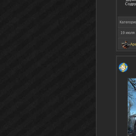
Содруж
Категори
19 июля 
Ap