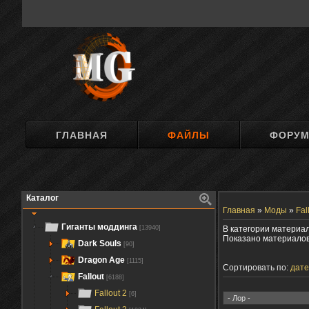
ГЛАВНАЯ
ФАЙЛЫ
ФОРУ
Каталог
Главная
»
Моды
»
Fal
Гиганты моддинга
[13940]
В категории материа
Показано материало
Dark Souls
[90]
Dragon Age
[1115]
Сортировать по:
дате
Fallout
[6188]
Fallout 2
[6]