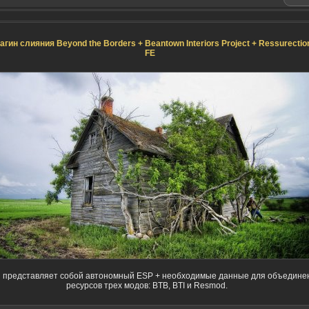
агин слияния Beyond the Borders + Beantown Interiors Project + Ressurectio
FE
 представляет собой автономный ESP + необходимые данные для объедине
ресурсов трех модов: BTB, BTI и Resmod.