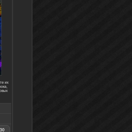
те их
рока,
новых
30