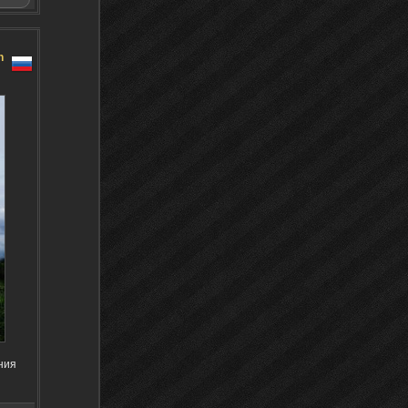
n
ния