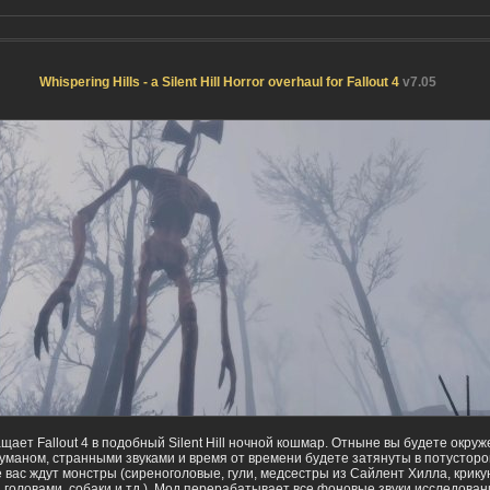
Whispering Hills - a Silent Hill Horror overhaul for Fallout 4
v7.05
щает Fallout 4 в подобный Silent Hill ночной кошмар. Отныне вы будете окру
туманом, странными звуками и время от времени будете затянуты в потустор
е вас ждут монстры (сиреноголовые, гули, медсестры из Сайлент Хилла, крику
 головами, собаки и тд.). Мод перерабатывает все фоновые звуки исследован