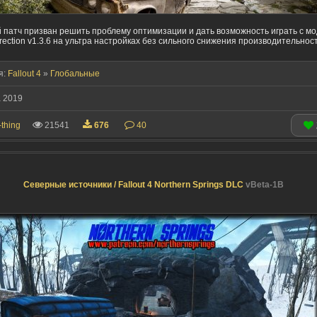
 патч призван решить проблему оптимизации и дать возможность играть с м
rection v1.3.6 на ультра настройках без сильного снижения производительност
я:
Fallout 4
»
Глобальные
 2019
-thing
21541
676
40
Северные источники / Fallout 4 Northern Springs DLC
vBeta-1B