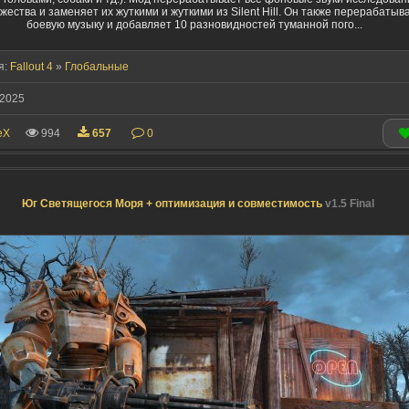
ества и заменяет их жуткими и жуткими из Silent Hill. Он также перерабатыв
боевую музыку и добавляет 10 разновидностей туманной пого...
я:
Fallout 4
»
Глобальные
2025
eX
994
657
0
Юг Светящегося Моря + оптимизация и совместимость
v1.5 Final