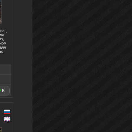
ест;
для
аз,
мном
 для
го
5