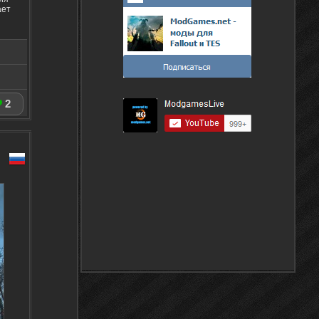
ает
2