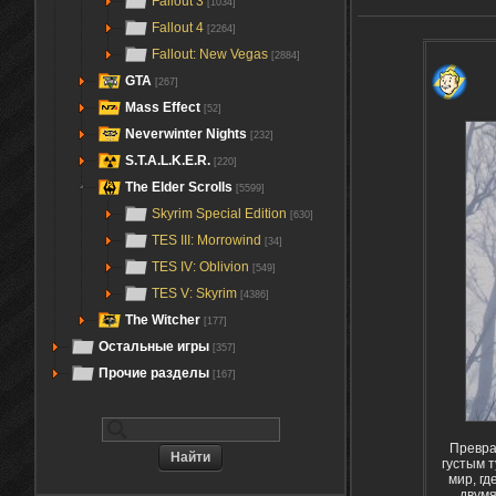
Fallout 3
[1034]
Fallout 4
[2264]
Fallout: New Vegas
[2884]
GTA
[267]
Mass Effect
[52]
Neverwinter Nights
[232]
S.T.A.L.K.E.R.
[220]
The Elder Scrolls
[5599]
Skyrim Special Edition
[630]
TES III: Morrowind
[34]
TES IV: Oblivion
[549]
TES V: Skyrim
[4386]
The Witcher
[177]
Остальные игры
[357]
Прочие разделы
[167]
Превра
густым 
мир, гд
двумя