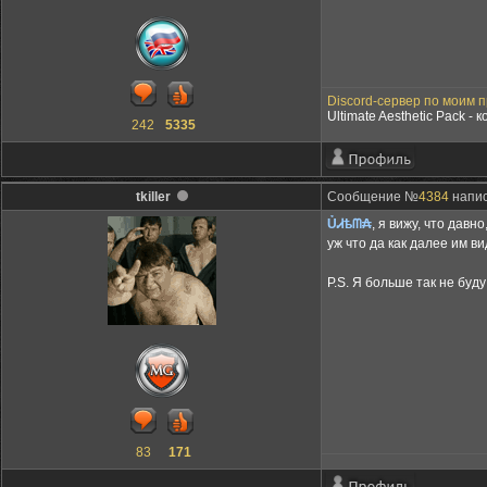
Discord-сервер по моим п
Ultimate Aesthetic Pack -
242
5335
tkiller
Сообщение №
4384
напис
ỦᏗѣᗰ₳
, я вижу, что дав
уж что да как далее им в
P.S. Я больше так не буд
83
171