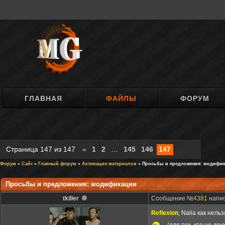
ГЛАВНАЯ
ФАЙЛЫ
ФОРУМ
Страница
147
из
147
«
1
2
…
145
146
147
Форум
»
Сайт
»
Главный форум
»
Активация материалов
» Просьбы и предложения: модифи
Просьбы и предложения: модификации
tkiller
Сообщение №
4381
напис
Reflexion
, Nalia как нел
(для тех, кто не др