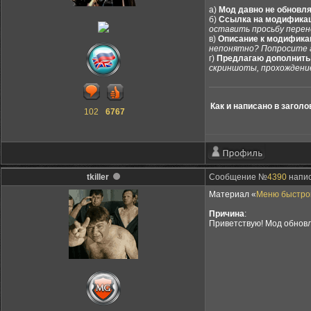
а)
Мод давно не обновл
б)
Ссылка на модификаци
оставить просьбу перен
в)
Описание к модификац
непонятно? Попросите 
г)
Предлагаю дополнить
скриншоты, прохождени
Как и написано в загол
102
6767
tkiller
Сообщение №
4390
напис
Материал «
Меню быстрой
Причина
:
Приветствую! Мод обновл