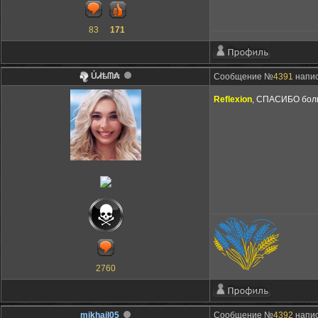
83
171
ỦᏗѣᗰ₳
Сообщение №
4391
напис
Reflexion
, СПАСИБО бол
2760
mikhail05
Сообщение №
4392
напис