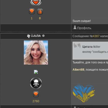
1
0
Suum cuique!
ỦᏗѣᗰ₳
Сообщение №
4387
напис
Цитата
tkiller
кнопку "сообщить 
Тыкайте, для того она и
Albert88
, поищите пожал
2760