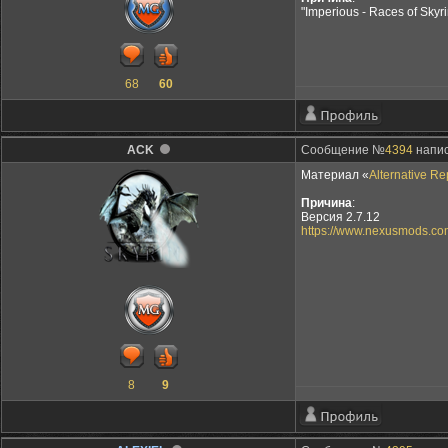
"Imperious - Races of Sk
68
60
ACK
Сообщение №
4394
напис
Материал «
Alternative Re
Причина
:
Версия 2.7.12
https://www.nexusmods.c
8
9