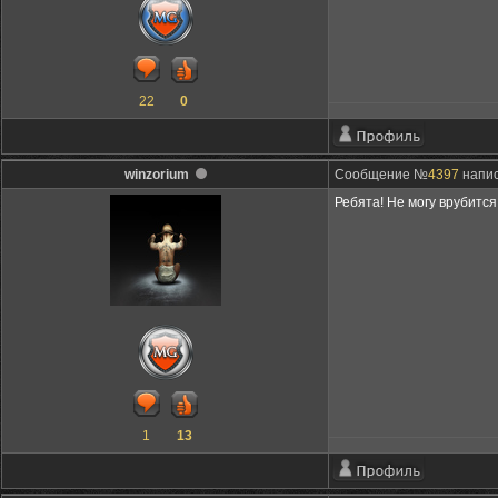
22
0
winzorium
Сообщение №
4397
напис
Ребята! Не могу врубитс
1
13