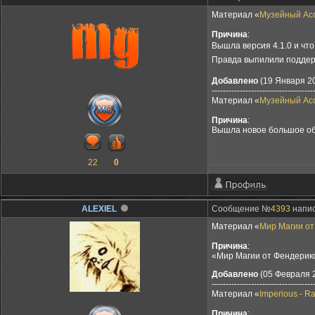
Материал «
Музейный Асс
Причина
:
Вышла версия 4.1.0 и что
Правда выпилили поддер
Добавлено
(19 Января 20
------------------------------------
Материал «
Музейный Асс
Причина
:
Вышла новое большое обн
22
0
ALEXIEL
Сообщение №
4393
напис
Материал «
Мир Магии от
Причина
:
«Мир Магии от Фендерикса
Добавлено
(05 Февраля 2
------------------------------------
Материал «
Imperious - R
Причина
: