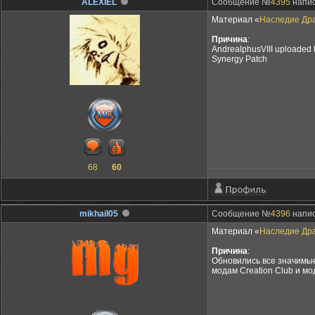
ALEXIEL
Сообщение №
4395
напис
Материал «
Наследие Драк
Причина
:
AndrealphusVIII uploaded t
Synergy Patch
68
60
mikhail05
Сообщение №
4396
напис
Материал «
Наследие Драк
Причина
:
Обновились все значимые
модам Creation Club и мо