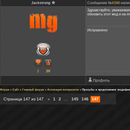
Jackstrong
Сообщение №
4398
напис
Здравствуйте, уважаемая
обновить этот мод и на m
Исправлено
2
20
Форум
»
Сайт
»
Главный форум
»
Активация материалов
» Просьбы и предложения: модифи
Страница
147
из
147
«
1
2
…
145
146
147