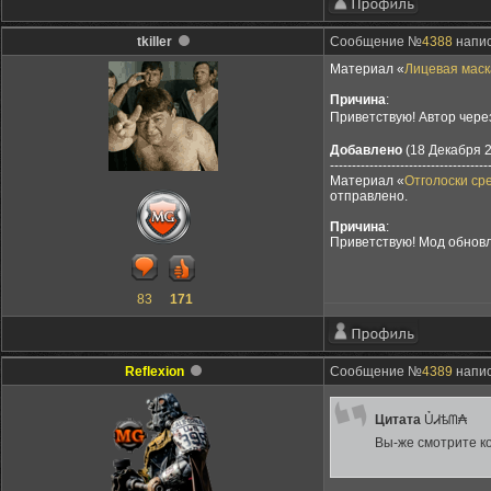
tkiller
Сообщение №
4388
напис
Материал «
Лицевая маска
Причина
:
Приветствую! Автор чере
Добавлено
(18 Декабря 2
------------------------------------
Материал «
Отголоски сре
отправлено.
Причина
:
Приветствую! Мод обновл
83
171
Reflexion
Сообщение №
4389
напис
Цитата
ỦᏗѣᗰ₳
Вы-же смотрите ко