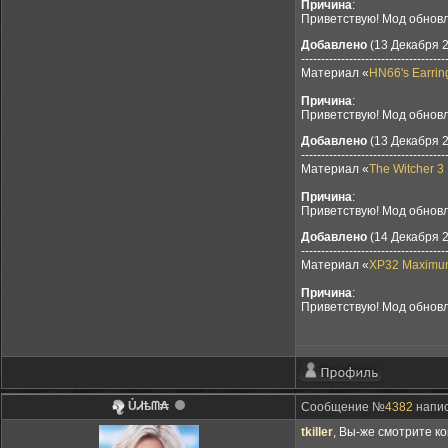
Причина
:
Приветствую! Мод обновл
Добавлено
(13 Декабря 2
------------------------------------
Материал «
HN66's Earrin
Причина
:
Приветствую! Мод обновл
Добавлено
(13 Декабря 2
------------------------------------
Материал «
The Witcher 3
Причина
:
Приветствую! Мод обновл
Добавлено
(14 Декабря 2
------------------------------------
Материал «
XP32 Maximum
Причина
:
Приветствую! Мод обновл
ỦᏗѣᗰ₳
Сообщение №
4382
напис
tkiller
, Вы-же смотрите ко