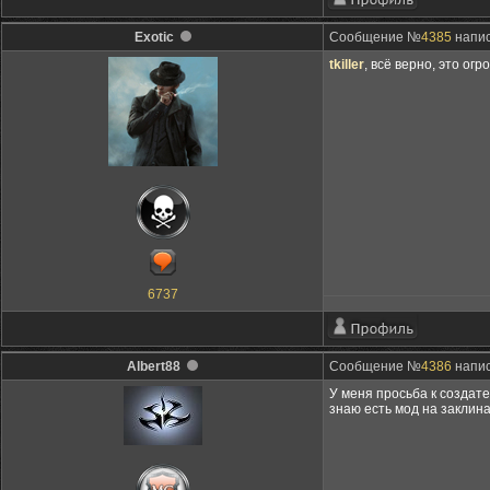
Exotic
Сообщение №
4385
напис
tkiller
, всё верно, это ог
6737
Albert88
Сообщение №
4386
напис
У меня просьба к создат
знаю есть мод на заклин