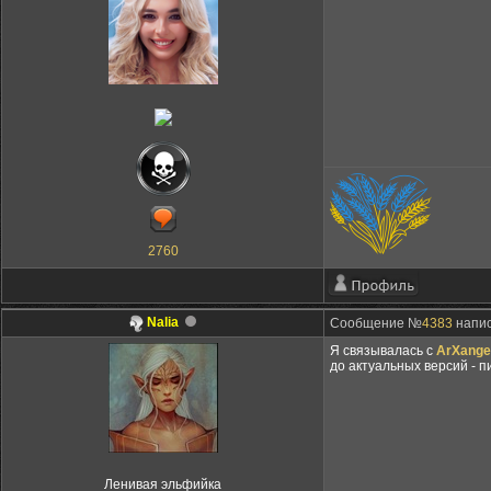
2760
Nalia
Сообщение №
4383
напис
Я связывалась с
ArXange
до актуальных версий - п
Ленивая эльфийка