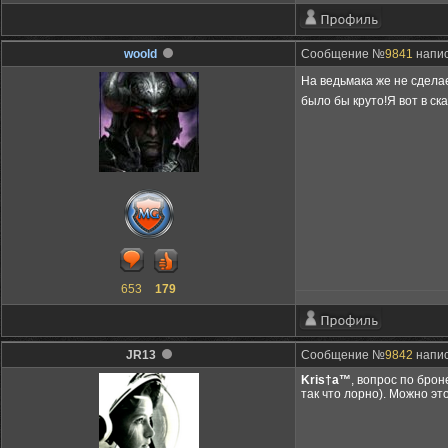
woold
Сообщение №
9841
напис
На ведьмака же не сдела
было бы круто!Я вот в с
653
179
JR13
Сообщение №
9842
напис
Kris†a™
, вопрос по брон
так что лорно). Можно эт