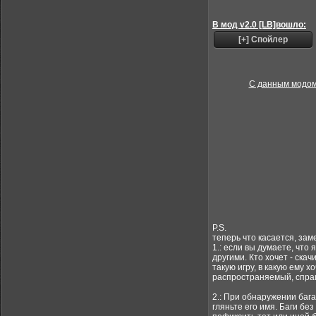
В мод v2.0 [LB]вошло:
С данным модом 
P.S.
теперь что касается, за
1.: если вы думаете, что
другими. Кто хочет - скач
такую игру, в какую ему 
распространяемый, спраш
2.: При обнаружении баг
гляньте его имя. Баги без