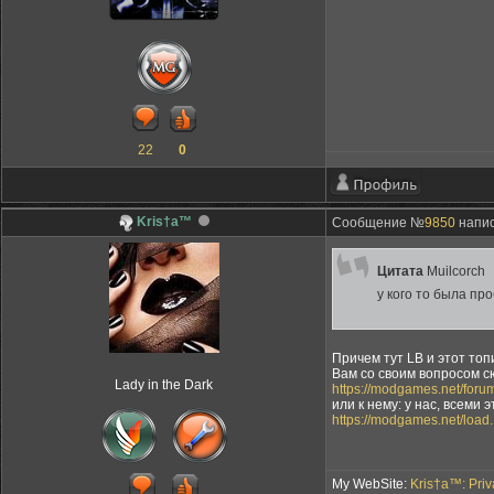
22
0
Kris†a™
Сообщение №
9850
напис
Цитата
Muilcorch
у кого то была пр
Причем тут LB и этот топ
Вам со своим вопросом с
Lady in the Dark
https://modgames.net/for
или к нему: у нас, всем
https://modgames.net/load.
My WebSite:
Kris†a™: Pri