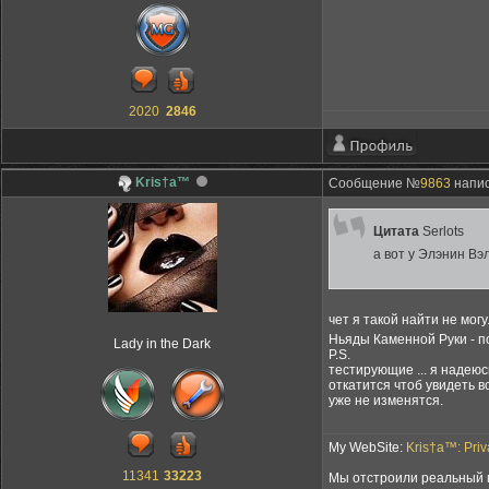
2020
2846
Kris†a™
Сообщение №
9863
напис
Цитата
Serlots
а вот у Элэнин Вэ
чет я такой найти не могу
Ньяды Каменной Руки - п
Lady in the Dark
P.S.
тестирующие ... я надеюс
откатится чтоб увидеть в
уже не изменятся.
My WebSite:
Kris†a™: Pri
11341
33223
Мы отстроили реальный м