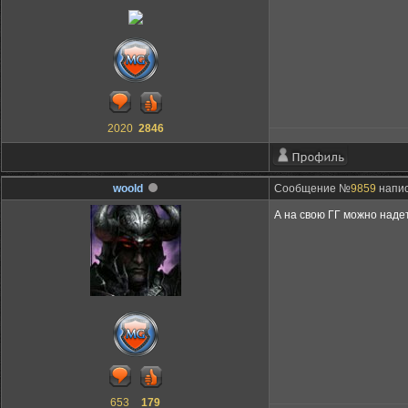
2020
2846
woold
Сообщение №
9859
напис
А на свою ГГ можно над
653
179