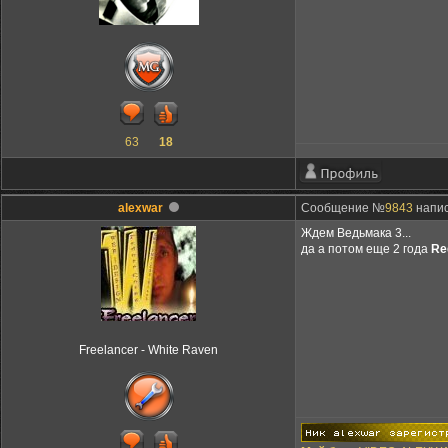
63
18
alexwar
Сообщение №
9843
напис
Ждем Ведьмака 3...
да а потом еще 2 года
Re
Freelancer - White Raven