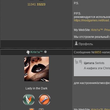
P.S.
11341
33223
P.P.S.
рекомендуется использов
https://modgames.net/load.
My WebSite:
Kris†a™: Pri
Мы отстроили реальный м
Kris†a™
Сообщение №
9855
напис
Цитата
Serlots
А нафига эти Chr
для настроения/атмосфер
Lady in the Dark
My WebSite:
Kris†a™: Pri