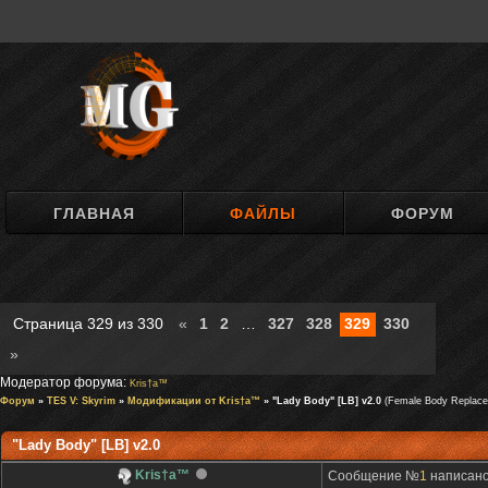
ГЛАВНАЯ
ФАЙЛЫ
ФОРУМ
Страница
329
из
330
«
1
2
…
327
328
329
330
»
Модератор форума:
Kris†a™
Форум
»
TES V: Skyrim
»
Модификации от Kris†a™
» "Lady Body" [LB] v2.0
(Female Body Replace
"Lady Body" [LB] v2.0
Kris†a™
Сообщение №
1
написано: