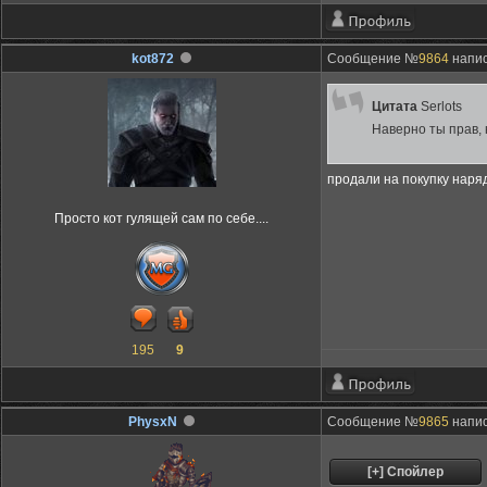
kot872
Сообщение №
9864
напис
Цитата
Serlots
Наверно ты прав, 
продали на покупку наряд
Просто кот гулящей сам по себе....
195
9
PhysxN
Сообщение №
9865
напис