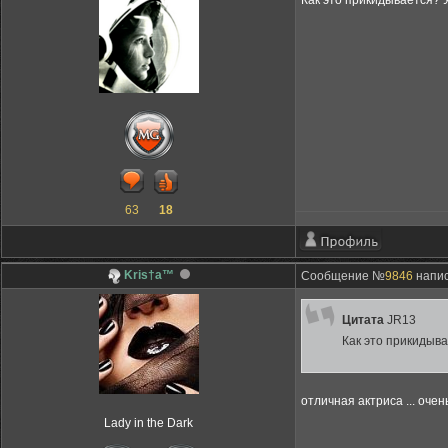
Как это прикидывается? У н
63
18
Kris†a™
Сообщение №
9846
напис
Цитата
JR13
Как это прикидыв
отличная актриса ... оче
Lady in the Dark