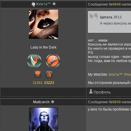
Kris†a™
Сообщение №
9848
напис
Цитата
JR13
А через консоль н
нет ... никак.
Консоль не является игр
Lady in the Dark
Ее некто не проверял и н
P.S.
выход только один - чере
Но тогда, вам по любом п
My WebSite:
Kris†a™: Pri
11341
33223
Мы отстроили реальный м
Muilcorch
Сообщение №
9849
напис
у кого то была проблема 