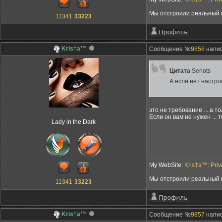
Мы отстроили реальный м
11341
33223
Kris†a™
Сообщение №
9856
напис
Цитата
Serlots
А если нет настро
это не требование ... а 
Если он вам не нужен ... 
Lady in the Dark
My WebSite:
Kris†a™: Pri
Мы отстроили реальный м
11341
33223
Kris†a™
Сообщение №
9857
напис