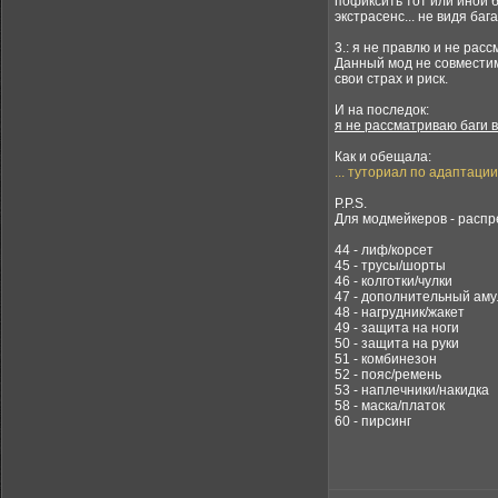
пофиксить тот или иной б
экстрасенс... не видя бага
3.: я не правлю и не ра
Данный мод не совместим
свои страх и риск.
И на последок:
я не рассматриваю баги 
Как и обещала:
... туториал по адаптаци
P.P.S.
Для модмейкеров - распр
44 - лиф/корсет
45 - трусы/шорты
46 - колготки/чулки
47 - дополнительный аму
48 - нагрудник/жакет
49 - защита на ноги
50 - защита на руки
51 - комбинезон
52 - пояс/ремень
53 - наплечники/накидка
58 - маска/платок
60 - пирсинг