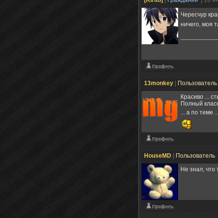
Чересчур кр
ничего, моя 
13monkey
|
Пользовател
Красиво ... ст
Полный класс 
... а по теме 
HouseMD
|
Пользователь
Не знал, что