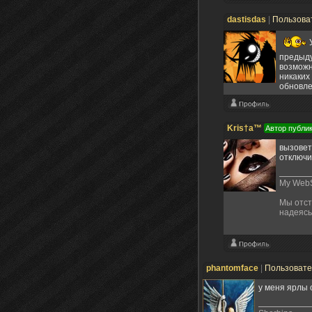
dastisdas
|
Пользова
У
предыдущ
возможн
никаких 
обновле
Kris†a™
Автор публи
вызовет.
отключи
My WebS
Мы отст
надеясь
phantomface
|
Пользоват
у меня ярлы о