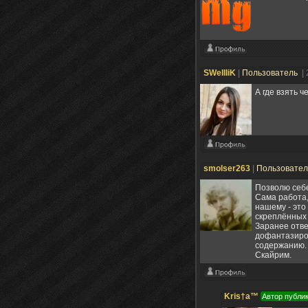
SWeIIIiK
|
Пользователь
|
А где взять 
smolser263
|
Пользовате
Позволю себе
Сама работа,
нашему - это
скреплённых 
Заранее отве
дофантазиров
содержанию. 
Скайрим.
Kris†a™
Автор публи