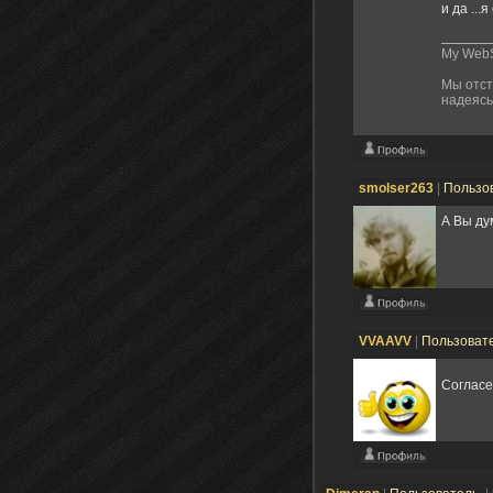
и да ...
My WebS
Мы отст
надеясь
smolser263
|
Пользо
А Вы ду
VVAAVV
|
Пользоват
Согласе