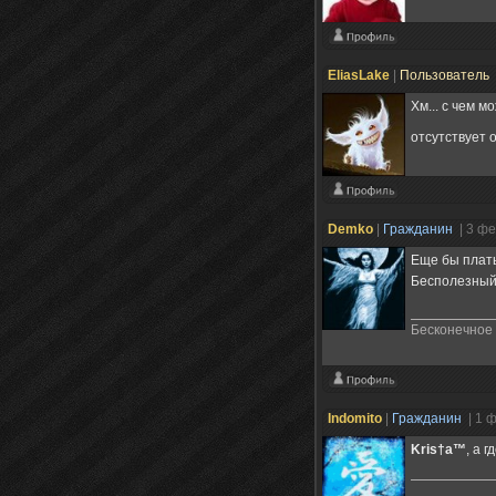
EliasLake
|
Пользователь
Хм... с чем 
отсутствует о
Demko
|
Гражданин
| 3 ф
Еще бы плать
Бесполезны
Бесконечное 
Indomito
|
Гражданин
| 1 
Kris†a™
, а 