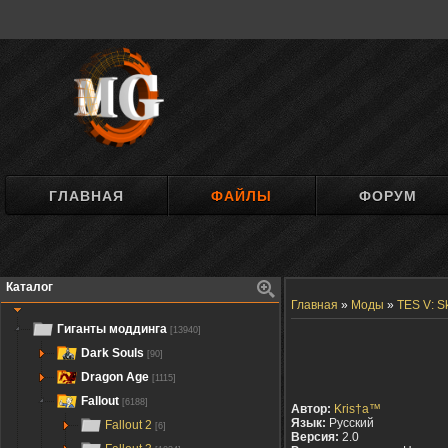
ГЛАВНАЯ
ФАЙЛЫ
ФОРУМ
Каталог
Главная
»
Моды
»
TES V: S
Гиганты моддинга
[13940]
Dark Souls
[90]
Dragon Age
[1115]
Fallout
[6188]
Автор:
Kris†a™
Язык:
Русский
Fallout 2
[6]
Версия:
2.0