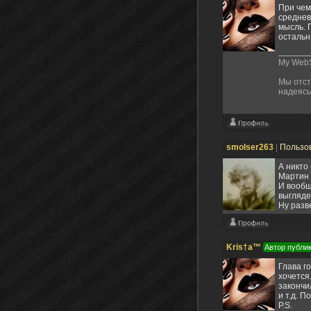
При чем
среднев
мысль. 
остальн
My WebS
Мы отст
надеясь
smolser263
|
Пользо
А никто
Мартин 
И вообщ
выгляде
Ну разве
Kris†a™
Автор публи
Глава го
хочется
закончи
и т.д. 
P.S.