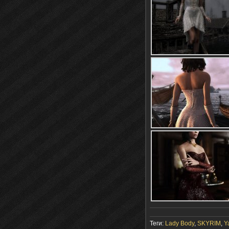
Теги:
Lady Body
,
SKYRIM
,
Y