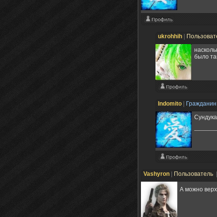
ukrohhih
|
Пользоват
насколь
было та
Indomito
|
Граждани
Сундука
Vashyron
|
Пользователь
А можно вер