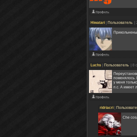
Hiwatari
|
Пользователь
|
Прикольнен
Luchs
|
Пользователь
| 8 
Переустанови
поменялось. 
у меня только
п.с. А имеет 
ridriacri
|
Пользоват
Che co