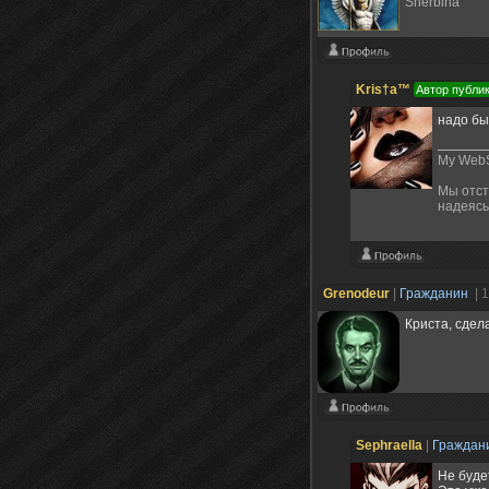
Sherbina
Kris†a™
Автор публи
надо бы
My WebS
Мы отст
надеясь
Grenodeur
|
Гражданин
| 
Криста, сдел
Sephraella
|
Граждан
Не буде