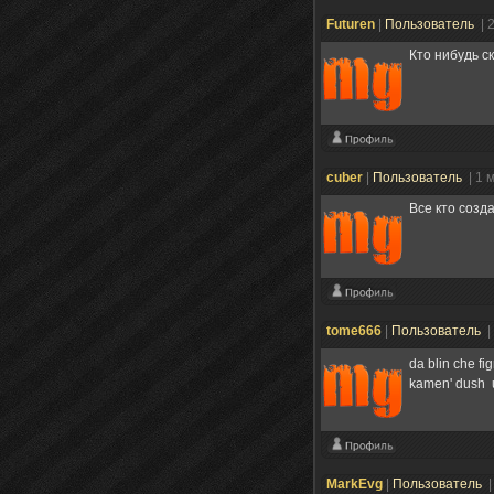
Futuren
|
Пользователь
| 
Кто нибудь с
cuber
|
Пользователь
| 1 
Все кто созд
tome666
|
Пользователь
|
da blin che fi
kamen' dush u 
MarkEvg
|
Пользователь
|