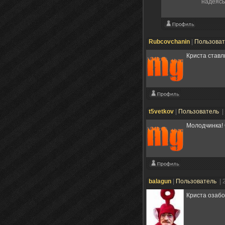
надеясь
Rubcovchanin
|
Пользова
Криста ставл
t5vetkov
|
Пользователь
|
Молодчинка! 
balagun
|
Пользователь
| 
Криста озаб