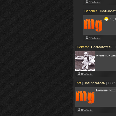
Gaponec
|
Пользова
Кад
luckator
|
Пользователь
|
очень изящн
net
|
Пользователь
| 17 с
Больше похож