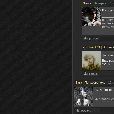
Sonra
|
Ветеран
| 7 
В нордс
border="0
<span s
есть на
smolser263
|
Пользо
Да полн
Ещё вар
ткань.
Sara
|
Пользователь
| 12 
Выглядит про
Мир полон чу