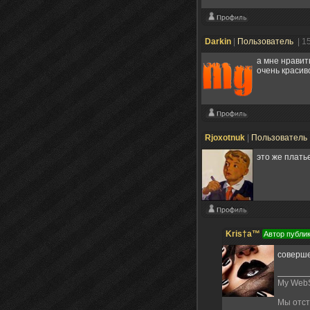
Darkin
|
Пользователь
| 1
а мне нравит
очень красив
Rjoxotnuk
|
Пользователь
это же платье
Kris†a™
Автор публи
соверше
My WebS
Мы отст