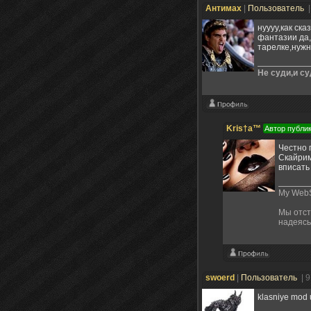
Антимах
|
Пользователь
|
нуууу,как ск
фантазии да,
тарелке,нужн
Не суди,и с
Kris†a™
Автор публи
Честно 
Скайрим 
вписать 
My WebS
Мы отст
надеясь
swoerd
|
Пользователь
| 
klasniye mod 