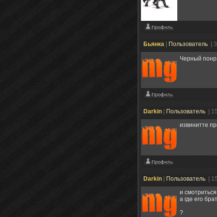
Бьянка
|
Пользователь
| 
Черный понр
Darkin
|
Пользователь
| 1
извинитте пр
Darkin
|
Пользователь
| 1
и смотриться
а где его бра
?