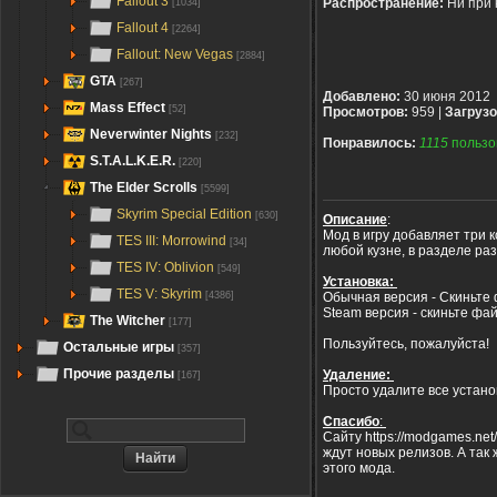
Fallout 3
Распространение:
Ни при 
[1034]
Fallout 4
[2264]
Fallout: New Vegas
[2884]
GTA
[267]
Добавлено:
30 июня 2012
Mass Effect
[52]
Просмотров:
959 |
Загрузо
Neverwinter Nights
[232]
Понравилось:
1115
пользо
S.T.A.L.K.E.R.
[220]
The Elder Scrolls
[5599]
Skyrim Special Edition
[630]
Описание
:
Мод в игру добавляет три 
TES III: Morrowind
[34]
любой кузне, в разделе раз
TES IV: Oblivion
[549]
Установка:
TES V: Skyrim
Обычная версия - Скиньте 
[4386]
Steam версия - скиньте фа
The Witcher
[177]
Пользуйтесь, пожалуйста!
Остальные игры
[357]
Прочие разделы
Удаление:
[167]
Просто удалите все устан
Спасибо
:
Сайту https://modgames.ne
ждут новых релизов. А так
этого мода.