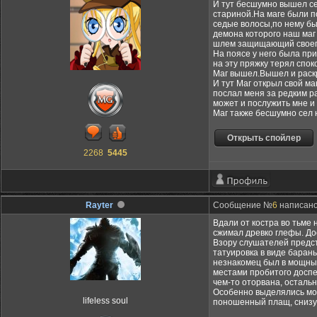
И тут бесшумно вышел сед
стариной.На маге были п
седые волосы,по нему бы
демона которого наш маг
шлем защищающий своег
На поясе у него была пр
на эту пряжку терял спок
Маг вышел.Вышел и раскры
И тут Маг открыл свой ма
послал меня за редким ра
может и послужить мне и 
Маг также бесшумно сел н
2268
5445
Rayter
Сообщение №
6
написано:
Вдали от костра во тьме
сжимал древко глефы. До
Взору слушателей предст
татуировка в виде баран
незнакомец был в мощный
местами пробитого доспе
чем-то оторвана, осталь
Особенно выделялись мощ
lifeless soul
поношенный плащ, снизу