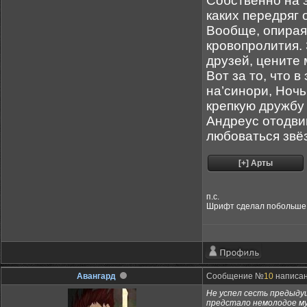
Собственно на э
каких передряг 
Вообще, опирая
кровопролития. 
друзей, цените
Вот за то, что в
на’синори, Ночь
крепкую дружбу 
Андреус отодвин
любоваться звё
п.с.
Шрифт сделал побольше, т
Авангард
Сообщение №
10
написано
Не успел сесть предыду
предстало немолодое му