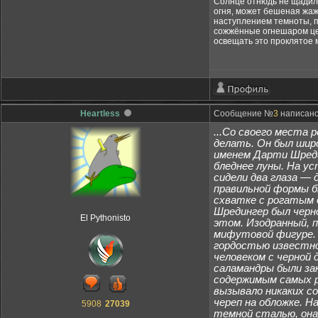
Солнце отнюдь не щадило 
огня, может бешеная жажд
наступлением темноты, п
сожжённые огнешаром цер
освещать это проклятое м
Heartless
Сообщение №
3
написано:
...Со своего места р
делать. Он был широ
именем Дарти Шредин
бледнее луны. На ус
сидели два глаза —
правильной формы б
схватке с рогатым 
Шредингер был черно
El Pythonisto
этом. Изодранный, 
мифутовой фигуре. П
гордостью известно
человеком с черной 
саламандры были за
содержимым самых ра
вызывало никаких со
череп на обложке. Н
5908
27039
темной сталью, она 