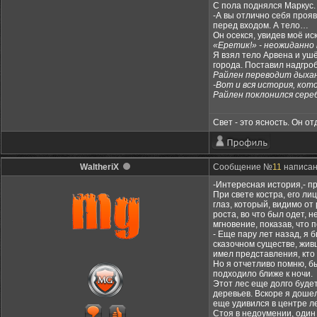
С пола поднялся Маркус.
-А вы отлично себя прояв
перед входом. А тело…
Он осекся, увидев моё ис
«Еретик!» - неожиданно 
Я взял тело Арвена и ушё
города. Поставил надгроб
Райлен переводит дыхан
-Вот и вся история, кот
Райлен поклонился сереб
Свет - это ясность. Он о
WaltheriX
Сообщение №
11
написано
-Интересная история,- пр
При свете костра, его л
глаз, который, видимо от
роста, во что был одет, 
мгновение, показав, что 
- Еще пару лет назад, я
сказочном существе, живш
имел представления, кто 
Но я отчетливо помню, б
подходило ближе к ночи.
Этот лес еще долго будет
деревьев. Вскоре я дошел
еще удивился в центре ле
Стоя в недоумении, один 