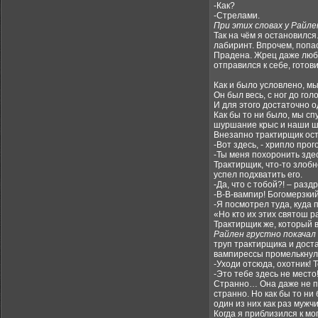
-Как?
-Стрелами.
При этих словах у Райле
Так на чём я остановился
лабиринт. Впрочем, попас
Прадена. Жрец даже любе
отправился к себе, готови
Как и было условлено, мы
Он был весь, с ног до го
И для этого достаточно о
Как бы то ни было, мы сп
шуршание крыс и наши ш
Внезапно трактирщик ос
-Вот здесь, - хрипло про
-Ты меня похоронить здес
Трактирщик, что-то злобн
успел подхватить его.
-Да, что с тобой?! – раз
-В-В-вампир! Богомерзкий
-Я посмотрел туда, куда
«Но кто их этих святош р
Трактирщик же, который в
Райлен грустно покачал 
труп трактирщика и доста
вампирессы промелькнуло
-Уходи отсюда, охотник! Т
-Это тебе здесь не место
Странно… Она даже не по
странно. Но как бы то ни
один из них как раз мужч
Когда я приблизился к м