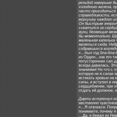
резьбой навершие б
холодного железа, 
часто приходиться 
справедливости, ес
верхушку каждого из
Он быстрым энергич
схватился за сердце
жуки, бегающие межд
бы моментально. Шр
маленькая капелька
являться сюда. Неб
собравшихся взгляд
«…был год бла-бла-б
из Орден…как его та
потусторонних сил д
всегда давалась. Эт
знаниями! Но что с 
которую не в силах
истекать кровью на м
силы, и вступил в н
сердцебиение, при э
отдать ей должное, 
Дарти встряхнул гол
явственно чувствов
«…Я отвлекся. Попро
понимаете, почему я 
…Да, я бежал из Нев