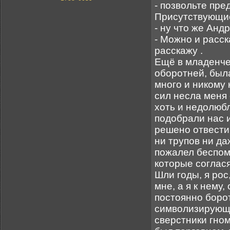
- позвольте пре
Присутствующие
- ну что же Анд
- Можно и расск
расскажу .
Ещё в младенче
оборотней, был
много и никому 
сил несла меня 
хоть и недолюб
подобрали нас 
решено отвести 
ни трупов ни да
пожалел беспомо
которые соглася
Шли годы, я рос
мне, а я к нему
постоянно борот
символизирующи
сверстники гном