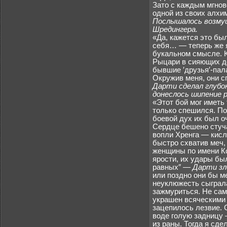
Зато с каждым мгнов
одной из своих алхи
Послышалось возмуще
Шредингера.
«Да, кажется это был
себя… — теперь же я
букальном смысле. К
Рыцари в сияющих д
бывшие ′друзья′-пал
Окружив меня, они сп
Дарти сделал глубок
донеслось шипение 
«Этот бой мог иметь
только спешился. П
боевой дух их был о
Сердце бешено стуча
вопли Хренга — кисл
быстро схватив меч,
женщины по имени Кс
ярости, их удары б
равных″ —
Дарти зл
или поздно они бы м
неуклюжесть сыграла
зажмуриться. Не сам
украшен всяческими 
зацепилось лезвие. 
воде голую задницу 
из раны. Тогда я сд