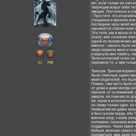
кот, если только не счит
творящим вокруг себя те
эмоции. Постепенно и оче
- Простите, что вторгаюсь
страданья и вонзили нож 
последние часы моей жизн
скрывается совсем иная с
Это тело, как и кроха от
спало, моё сознание влил
одной из человеческих де
именно - сказать было не
люди кормили меня и помо
и вернули мне память, ок
Телепатический голос на 
62
700
пережили то, о чём только
Трилсав. Трилсав Корвинг
было тяжёлым: единствен
моих родителей, что было
Помню, там часто было об
от дома и даже иногда но
сказали: от осложнений, 
умерла: её повозка по до
её, играя в исполнителя 
но скажу только одно: он
боевым магам давно кану
я был сыном лорда, ибо 
вэнсиэн алур, к коим, ра
положено, поначалу всему
подданных. Через какое-т
бойцов, включая самого 
положиться, мне дали пра