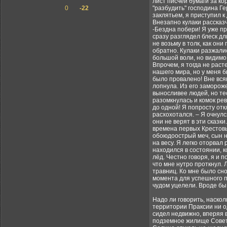
лист писчей бумаги за ко
0
-22
"разбудить" господина Ге
заклятьем, я приступил к 
Внезапно кулаки рассказч
-Бездна побери! Я уже п
сразу разглядел блеск д
не возьму в толк, как о
обратно. Кулаки разжали
большой воли, но видимо
Впрочем, я тогда не рас
нашего мира, но у меня б
было провалено! Вне вся
лопнула. Из его замороже
выносливее людей, но те
разомкнулась и комок рев
до одной! Я попросту отк
расхохотался. – Я очнулс
они не верят в эти сказк
времена первых Крестовы
обоюдоострый меч, сын н
на весу. Я легко оторвал
находился в состоянии, 
лёд. Честно говоря, я и 
что мне нутро проткнул.
травниц. Ко мне было снов
момента для успешного п
чудом уцелели. Вроде бы 
Надо ли говорить, наскол
территории Праксии ни о
сидел недвижно, вперяя в
подземное жилище Совета