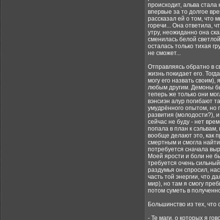
происходит, альва стала 
впервые за то долгое вре
рассказал ей о том, что 
горечи... Она ответила, ч
утру, неожиданно она ска
сменилась белой светлой 
осталась только тихая гр
не сможет...
Отправляясь обратно в св
жизнь покидает его. Тогд
могу его назвать своим),
любым другим. Демоны быв
теперь же только они могл
вэнсиэн алур погибают та
умудрённого опытом, но п
развития (молодости?), и
сейчас не буду - нет вре
попала в план к сэльвам,
вообще делают это, как п
смертным и смогла найти 
потребуется сначала вырв
Моей ярости и боли не б
требуется очень сильный 
раздумья он спросил, нас
часть той энергии, что д
мир), но там я смогу пре
потом суметь в полученном
Большинство из тех, что 
- Те маги, о которых я г