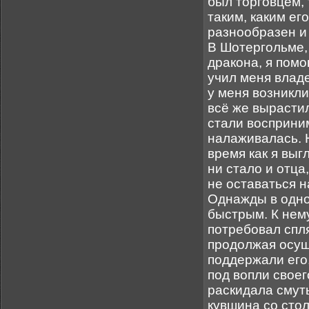
был торговцем, 
таким, каким ег
разнообразен и
В Шотергольме,
дракона, я помо
учил меня владе
у меня возникли
всё же вырасти
стали восприним
налаживалась. Н
время как я вы
ни стало и отца
не оставаться н
Однажды в одно
быстрым. К нему
потребовал спля
продолжая осуш
поддержали его,
под вопли свое
раскидала смуть
кувшина со стол