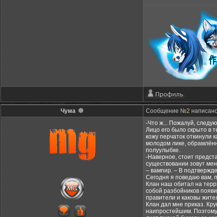
Чума
Сообщение №
2
написано:
-Что ж... Пожалуй, следу
Лицо его было скрыто в 
кожу перчаток откинули к
молодом лике, обрамлённ
полуулыбке.
-Наверное, стоит предст
существовании зовут меня
– вампир. – В подтвержде
Сегодня я поведаю вам, 
Клан наш обитал на терр
собой разбойников появи
правители и каковы жители
Клан дал мне приказ. Кр
наипростейшим. Поэтому 