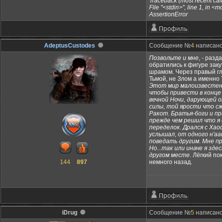
Traceback (most recent call 
File "<stdin>", line 1, in <
AssertionError
AdeptusCustodes
Сообщение №
4
написано:
Позвольте и мне
, - разд
обратились к фигуре зак
шрамом. Через правый гл
Тьмой, не Злом а именно 
Этот мир малоизвестен, 
чтобы привести в конце 
вечной Ночи, дарующей о
силы, той ярости что сж
Ракот. Братья-боги и пр
прежде чем решил что я 
переделок. Дрался с Хао
услышал, от одного н'аа
поведать другим. Мне пр
Но...так или иначе я зде
другом месте.
Лёгкий пок
144
897
немного назад.
iDrug
Сообщение №
5
написано: