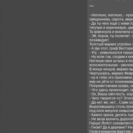
***
- Неплохо, неплохо, - п
священника, сирота, мир
- Да ты чего ещё с ними
тягучую и коричневую, ц
Та взвизнула и вскочила 
- Эй, боров, ты полегче! 
позавидует.
Толстый маркиз утробно 
- А где этот, граф Вестор
- Угу, - ухмыльнулся герц
- Ну коли так, сходим к не
Натянув свои штаны и по
исполнительную - уволок
В конце концов, маркиз 
Чертыхаясь, маркиз Февр
- ну я тебе это припомню
ему не уйти от похихика
Поприветсвовав графа, он
- Что здесь происходит, 
- Ох, Ваша светлость. хо
- Чего творится-то? Этог
- Да нет же, нет... Сами 
Выругавшщись столь грязн
под ноги кинулся невысо
- Какого хрена, десять ты
- Не вели казнить дорого
Герцог Йобст соизволил п
- Гном? Да в деревне? Не
Гном в кожаном фартуке 