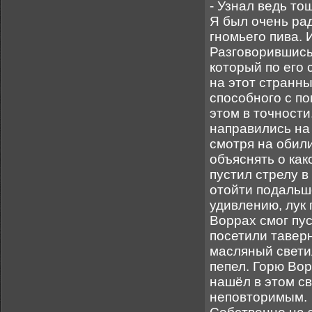
- Узнал ведь то
Я был очень рад
гномьего пива. 
Разговорившись,
который по его
на этот странны
способного с п
этом в точности
направились на 
смотря на обили
объяснять о как
пустил стрелу в
отойти подальше
удивлению, лук 
Воррах смог пус
посетили таверн
масляный светил
пепел. Горю Вор
нашёл в этом с
неповторимым.