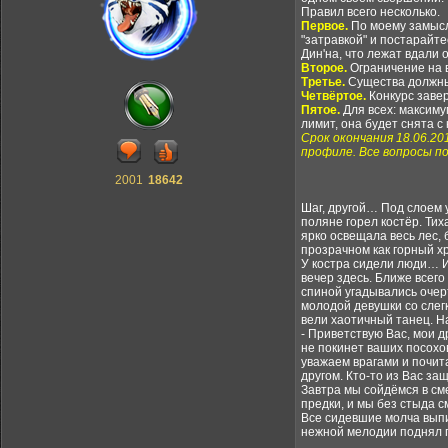
Правил всего несколько.
Первое.
По моему замыслу
"затравкой" и постарайте
Дин'на, что лежат вдали 
Второе.
Ограничение на в
Третье.
Существа должны 
Четвёртое.
Конкурс завер
Пятое.
Для всех: максиму
лимит, она будет снята с 
Срок окончания 18.06.20
профиле. Все вопросы п
2001
18642
Шаг, другой… Под слоем 
поляне горел костёр. Тих
ярко освещала весь лес,
прозрачном как горный х
У костра сидели люди… И
вечер здесь. Ближе всег
спиной угадывались очер
молодой девушки со слег
вели хаотичный танец. Н
- Приветствую Вас, мои 
не покинет ваших посохов
уважаем врагами и почит
другом. Кто-то из Вас з
Завтра мы сойдёмся в сме
предки, и мы без стыда 
Все сидевшие молча выпи
нежной мелодии поднял 