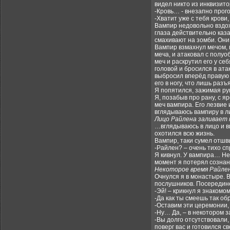
видел никто из инквизитор
-Кровь… - внезапно прог
-Хватит уже с тебя крови,
Вампир недовольно вздох
глаза действительно каз
смахивают на зомби. Они
Вампир взмахнул мечом, н
меча, и атаковал с полуо
меч и раскрутил его у се
головой и бросился в ата
выбросил вперёд правую р
его в ногу, что лишь раз
Я попятился, зажимая рук
Я, позабыв про рану, с я
меч вампира. Его лезвие
вглядываюсь вампиру в 
Лицо Райлена заливает 
…вглядываюсь в лицо и ви
охотился всю жизнь.
Вампир, таки сумел отшв
-Райлен? – очень тихо сп
Я кивнул. У вампира… Нет
момент я потерял сознан
Некоторое время Райлен 
Очнулся я в монастыре. В
послушников. Посередине
-Эй! – крикнул я знакомо
-Да как ты смеешь так об
-Оставим эти церемонии,
-Ну… Да, – в некотором з
-Вы долго отсутствовали,
поверг вас и готовился с