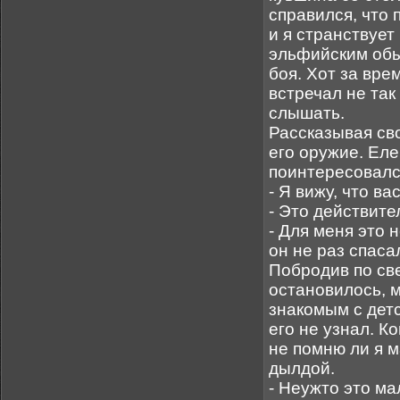
справился, что п
и я странствует
эльфийским обы
боя. Хот за врем
встречал не так
слышать.
Рассказывая св
его оружие. Еле
поинтересовался
- Я вижу, что в
- Это действите
- Для меня это 
он не раз спаса
Побродив по све
остановилось, м
знакомым с детс
его не узнал. К
не помню ли я 
дылдой.
- Неужто это м