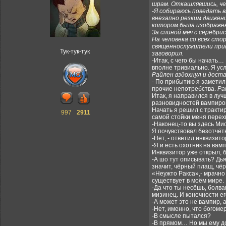
шрам. Откашлявшись, че
-Я собираюсь поведать в
внезапно резким движени
котором была изображена
За спиной меч с серебри
На человека со всех ст
священнослужители приве
Тук-тук-тук
заговорил.
-Итак, с чего бы начать…
вполне тривиально. Я усл
Райлен вздохнул и доста
- По прибытию я заметил
прочие непотребства.
Ра
Итак, я направился в лу
разновидностей вампиров
Начать я решил с тракти
997
2911
самой стойки меня перех
-Наконец-то вы здесь Мис
Я почувствовал безотчё
-Нет, - ответил инквизит
-Я и есть охотник на вам
Инквизитор уже открыл, б
-А шо тут описывать? Дьяв
значит, чёрный плащ, чёрн
«Неужто Ракса»,- мрачно
существует в моём мире.
-Да что ты несёшь, болва
мизинец. И конечности ег
-А может это не вампир, 
-Нет, именно, что богоме
-В смысле пытался?
-В прямом… Но мы ему д