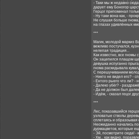
- Таки мы ж недавно сюда 
дарует ему Боногор царс
Герцог припоминал тольк
- Ну таки вона-как, - про
Не слушая больше гнома, 
на глазах удивлённых км
***
Магик, молодой маркиз Ва
вежливо постучался, кузн
нелепая традиция...
Как известно, все гномы 
Он зацепился плащом щепу
девушка испуганно прыгал
гнома раскидывала кувалд
С перешучиванием молоды
- Никто не видел его? - 
- Ентого рыего что ли? - 
- Далеко убёг? - раздраж
- Да не должон был далеко
- Идём, - сказал гецог др
***
Лес, показавшийся герцо
узловатые стволы деревье
сплетаясь и образоывая с
Неожиданно начались поп
дурмацветов, которые ещ
- Эй, посмотрите сюда! 
- Хм... как видно, пораз