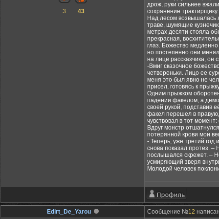
дрож, руки сильнее вжали
3
43
сохранение трактирщику.
Над лесом возвышалась л
траве, шумящие кузнечики
метрах десяти стояла об
прекрасная, восхитительн
глаз. Божество медленно 
но постепенно они меняли
на лице рассказчика, он с
-Вмиг сказочное божеств
четвереньки. Лицо ее сур
меня это был явно не чел
присел, готовясь к прыжку
Одним прыжком оборотень
падении факелом, а демон
своей рукой, подставив е
факел перешел в правую, 
чувствовал в тот момент: 
Вдруг монстр отшатнулся,
потерянной крови мои ве
- Теперь, уже третий год
снова показал протез. – Н
послышался скрежет. – Но
усмиряющий зверя внутр
Молодой человек поклони
Edirt_De_Yarou
Сообщение №
12
написан