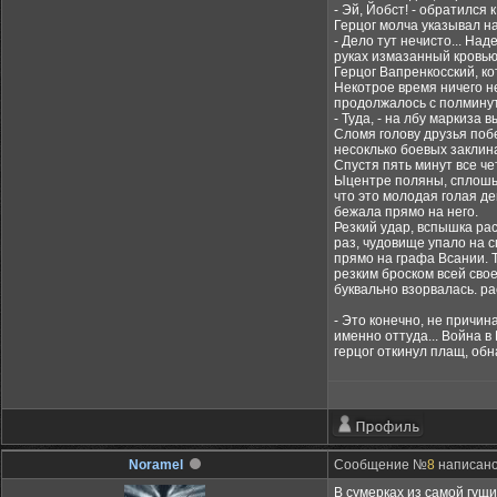
- Эй, Йобст! - обратился 
Герцог молча указывал на
- Дело тут нечисто... На
руках измазанный кровью 
Герцог Вапренкосский, ко
Некотрое время ничего н
продолжалось с полминут
- Туда, - на лбу маркиза 
Сломя голову друзья поб
несоклько боевых заклин
Спустя пять минут все ч
Ыцентре поляны, сплошь 
что это молодая голая де
бежала прямо на него.
Резкий удар, вспышка ра
раз, чудовище упало на с
прямо на графа Всании. Т
резким броском всей свое
буквально взорвалась. ра
- Это конечно, не причин
именно оттуда... Война в
герцог откинул плащ, обн
Noramel
Сообщение №
8
написано:
В сумерках из самой гущ