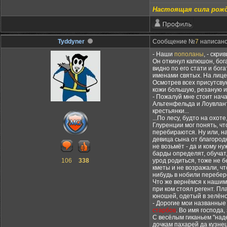
Настоящая сила рожд
Tyddyner
Сообщение №
7
написано:
- Наши
пополаны
, - скр
Он откинул капюшон, бог
видно по его стати и бо
именами святых. На лице
Осмотрев всех присутсву
кожи большую, резаную из
- Пожалуй мне стоит нача
Альтенфельда и Лоувланта
крестьянки...
...По лесу, будто на ох
Глуренции мог понять, чт
перебираются. Ну или, на
девица сына от благородн
не возьмёт - да и кому н
барды определят, обучат,
106
338
урод родиться, тоже не 
кметы и не возражали, чт
нибудь в нобили перебер
Что же вернёмся к нашим
при ком стоял регент. П
юношей, одетый в зелёно
- Дорогие мои названные 
старбов
. Во имя господа
С весёлым гиканьем "над
дочкам пахарей да кузнец