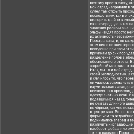
поэтому просто скажу, чт
мой отряд направили в ги
сумел там открыть проход
последствиям, как в эпох
оговорить крайне важный
свою очередь делится на 
значения религии в наших
эльфы) видят просто ней
их активность невозможно
Пространства, и, по све
этом никак не заинтерес
поведение при этом отли
причинам до сих пор уда
разделение полов в эфеме
обоснованного ответа. В
загробный мир, как его н
Итак, мы - я и мой отря
своей безлюдностью. В с
и случилось то, что пер
ей удалось ускользнуть о
изумительная лавандова
неизвестного происхожден
одежде знатных особ. В н
подавшимися назад голеня
не считать длинного шипа
не чёрные, как мне показ
в центре глаз. Волос. ка
форме чем-то отдалённо н
поднимались вперёд и вве
различить ниспадающие д
наоборот: добавляло ему 
те, кто населяет Простр