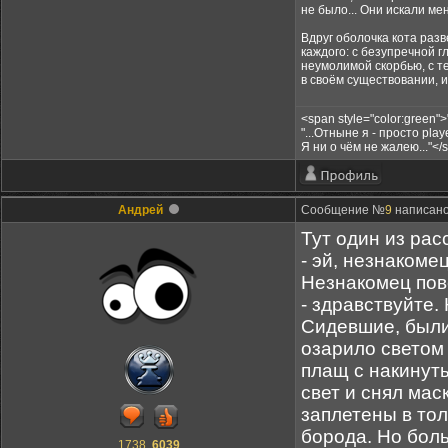
не было... Они искали меня
Вдруг оболочка кота разв
каждого: с безупречной 
неумолимой скорбью, с т
в своём существовании, и
<span style="color:green
"...Отныне я - просто playe
Я ни о чём не жалею..."</
Андрей
Сообщение №
9
написано:
Тут один из рас
- эй, незнакомец
Незнакомец пов
- здравствуйте.
Сидевшие, были
озарило светом 
плащ с накинут
свет и снял мас
заплетены в тол
борода. Но бол
1738
6039