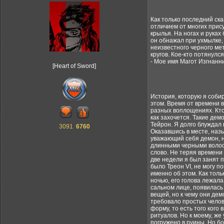
Как только последний ск
отличием от многих прис
крылья. На ногах и рука
он обнажал при ухмылке,
неизвестного черного ме
кругов. Кое-кто потянулс
- Мое имя Магот Изгнанни
[Heart of Sword]
История, которую я собир
этом. Время от времени 
разных воплощениях. Кто
как захочется. Такие де
Тейрон. Я долго блуждал 
3091
6760
Оказавшись в месте, назы
уважающий себя демон, н
длинными черными волоса
слово. Не теряя времени
две недели я был занят п
было Треон VI, не могу п
именно об этом. Как тол
ночью, его голова лежала
сальном лице, появилась 
вещей, но к чему они дем
требовало простых челов
форму, то есть того кого
ритуалов. Но к моему, ж
погружено в руины. Но б