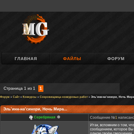
ГЛАВНАЯ
ФАЙЛЫ
ФОРУМ
Страница
1
из
1
1
Форум
»
Сайт
»
Конкурсы
»
Сокровищница конкурсных работ
» Эль’инн-на’синори, Ночь Мира
Эль’инн-на’синори, Ночь Мира...
Серебряная
Сообщение №
1
написано:
Итак, вспомним о том, чт
сообщением, которое Вы 
одном своём свершении. Ч