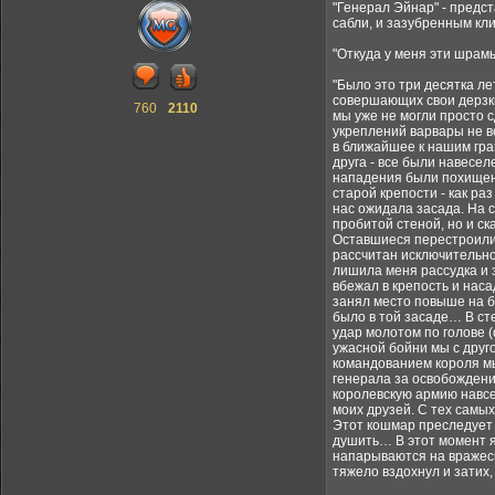
"Генерал Эйнар" - предст
сабли, и зазубренным кли
"Откуда у меня эти шрамы
"Было это три десятка ле
совершающих свои дерзки
760
2110
мы уже не могли просто 
укреплений варвары не в
в ближайшее к нашим гра
друга - все были навесел
нападения были похищены 
старой крепости - как ра
нас ожидала засада. На 
пробитой стеной, но и с
Оставшиеся перестроились
рассчитан исключительно
лишила меня рассудка и 
вбежал в крепость и нас
занял место повыше на бо
было в той засаде… В сте
удар молотом по голове (
ужасной бойни мы с друг
командованием короля мы
генерала за освобождение
королевскую армию навсег
моих друзей. С тех самых
Этот кошмар преследует 
душить… В этот момент я
напарываются на вражески
тяжело вздохнул и затих,