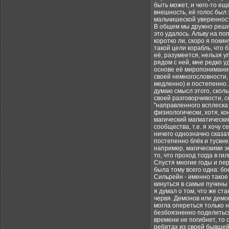
быть может, и чего-то ещ
внешность, её голос был
мальчишеской уверенност
В общем мы дружно решили
это удалось. Альву на п
коротко ли, скоро я пок
такой цели корабль, что 
её, разумеется, нельзя у
рядом с ней, мне редко у
основе её миропонимания,
своей немногословности,
медленно) и постепенно. 
думаю смысл этого, сколь
своей разговорчивости, с
"направленного всплеска 
физиологически, хотя, ко
магический магматический
сообщества, т.е. я хочу 
ничего однозначно сказа
постепенно блёк и тускне
например, магическими э
то, что проход тогда в г
Спустя многие годы и пе
была тому всего одна: бо
Сильрейн - именно такое 
кинуться в самые пучины
я думал о том, что же ст
червя. Демонов или демо
могла опереться только н
безбоязненно поделиться 
времени не погибнет, то 
ребятах из своей бывшей 