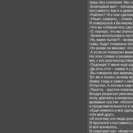
лишь без сознания. Мы от
-Благодарю вас! – процед
постаменту. Как я и дум
-Райлен? Что они сделаю
-Убьют, наверно, – пожал 
Я повернулся к Великому
-Что вы собираетесь сд
-О, хорошо, что вы спрос
-Зачем использовать пыт
-Ну, какие пытки?! – воз
тьмы, будут покараны бе
-Но разве он виноват, что
-А если он попросил вам
На этих словах я разверн
мог, с его разглагольств
-Подожди! У меня ещё од
-Да хоть сто! – замер я у 
-Вы говорили про вампир
Тут же я понял, почему в
Арвер тогда и завел с ней
Отпустил. А потом и сам
-Прости, - грустно покача
Воздух разрезал ужасающи
полу, дёргаясь в конвуль
кровавые сгустки. «Испит
и продолжительности я не
«Ещё немного и все здесь
«Он мой друг».
«И поэтому эти люди дол
Я бросился к постаменту.
И всё кончилось.
Я осмотрел зал. «Кажется