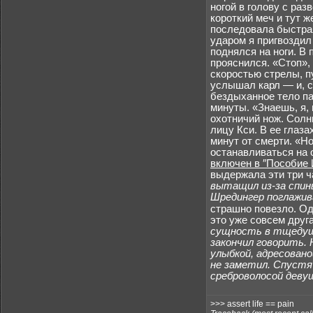
ногой в голову с ра
короткий меч и тут 
последовала быстрая
ударом я пригвоздил 
поднялся на ноги. В
прояснился. «Стоп»,
скоростью стрелы, п
услышал карл — и, сп
бездыханное тело па
минуты. «Знаешь, я
охотничий нож. Солн
лицу Кси. В ее глаз
минут от смерти. «Но
останавливаться на 
включен в ″Пособие 
выдержала эти три ч
вытащил из-за спины
Шредингер поглажив
страшно повезло. Од
это уже совсем друг
сущность в тщедушн
закончил говорить. 
улыбкой, адресован
не заметил. Спустя 
среброволосой девуш
>>> assert life == pain