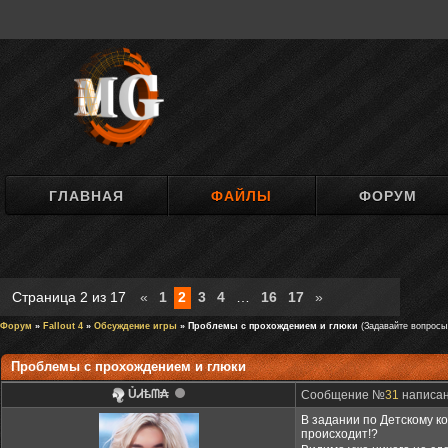
ГЛАВНАЯ
ФАЙЛЫ
ФОРУМ
Страница
2
из
17
«
1
2
3
4
…
16
17
»
Форум
»
Fallout 4
»
Обсуждение игры
» Проблемы с прохождением и глюки
(Задавайте вопросы 
Проблемы с прохождением и глюки
ỦᏗѣᗰ₳
Сообщение №
31
написано
В задании по Детскому ко
происходит!?