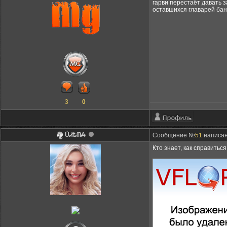
гарви перестаёт давать 
оставшихся главарей банд
3
0
ỦᏗѣᗰ₳
Сообщение №
51
написано
Кто знает, как справиться