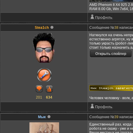
AMD Phenom II X4 925 2.
RAM 8.00 Gb, Win 7x64, 
Stea1ch
Сообщение №
38
написано
Наткнулся на очень непр
естественно агрятся, ну 
только украсть (робот-ли
стоит только назначить 
201
634
Человек человеку - волк, 
Мык
Сообщение №
39
написано
Единственный раз, когда 
робота не скажу - уже и 
Вещи местных не трогал, 