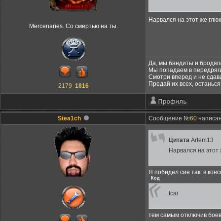
Нарвался на этот же гл
Mercenaries. Со смертью на ты.
Да, мы бандиты и бродяги
Мы попадаем в передряги
Смотри вперед и не сдав
Предай их всех, останься
2179
1816
Stea1ch
Сообщение №
60
написано
Цитата
Artem13
Нарвался на этот
Я побидел сие так: в ко
Код
tcai
тем самым отключив боев