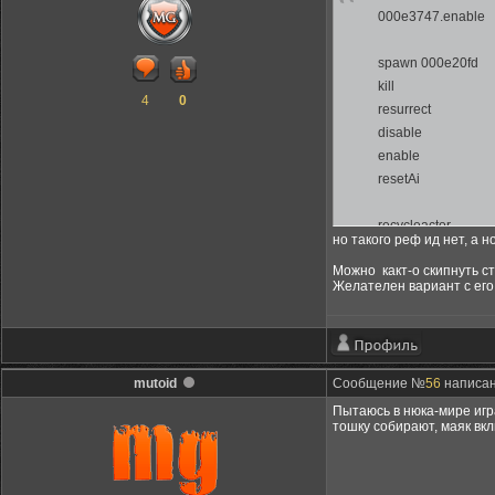
000e3747.enable
spawn 000e20fd
kill
4
0
resurrect
disable
enable
resetAi
recycleactor
но такого реф ид нет, а 
Можно какт-о скипнуть с
Желателен вариант с его
mutoid
Сообщение №
56
написано
Пытаюсь в нюка-мире игр
тошку собирают, маяк вкл