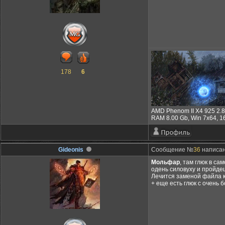
178
6
AMD Phenom II X4 925 2.
RAM 8.00 Gb, Win 7x64, 
Gideonis
Сообщение №
36
написано
Мольфар
, там глюк в са
одень силовуху и пройде
Лечится заменой файла ко
+ еще есть глюк с очень