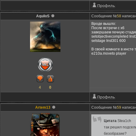
AquiloS
Сообщение №
58
написано
Вроде вышло:
После встречи с х6
завершаем гючную стади
setobjectivecompleted Ins
setstage Inst301 600
В своей комнате в инсте 
e210a.moveto player
4
0
Artem13
Сообщение №
59
написано
Цитата
Stea1ch
так решил подсели
безобразие?