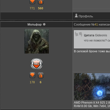
771
560
Мольфар
Сообщение №
41
написано
Цитата
Gideonis
что не помогло? 
В силовой броне тоже вы
178
6
AMD Phenom II X4 925 2.
RAM 8.00 Gb, Win 7x64, 