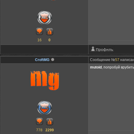
16
0
CroftMG
Сообщение №
57
написано
mutoid
, попробуй врубит
778
2299