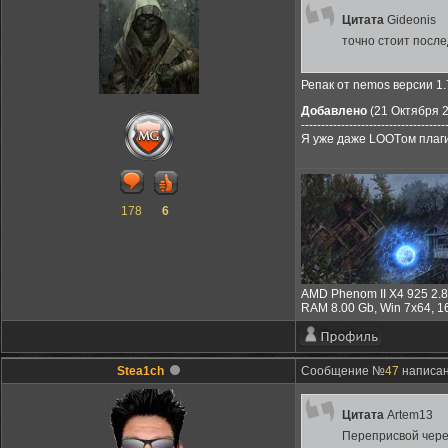
Цитата
Gideonis
точно стоит посл
Репак от nemos версии 1.
Добавлено
(21 Октября 2
------------------------------------
Я уже даже LOOTом плаги
178
6
AMD Phenom II X4 925 2.
RAM 8.00 Gb, Win 7x64, 
Stea1ch
Сообщение №
47
написано
Цитата
Artem13
Переприсвой через