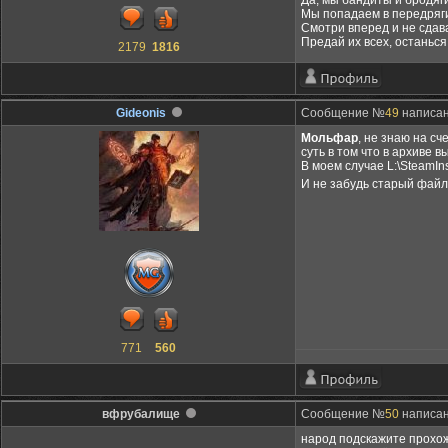
Да, мы бандиты и бродяги
Мы попадаем в передряги
Смотри вперед и не сдав
Предай их всех, останься
2179
1816
Gideonis
Сообщение №
49
написано
Мольфар
, не знаю на сч
суть в том что в архиве
В моем случае L:\SteamIn
И не забудь старый файл
771
560
вфрубалище
Сообщение №
50
написано
народ подскажите прохож