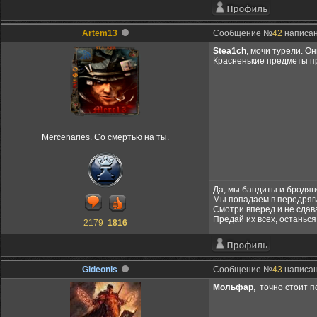
Artem13
Сообщение №
42
написано
Stea1ch
, мочи турели. О
Красненькие предметы п
Mercenaries. Со смертью на ты.
Да, мы бандиты и бродяги
Мы попадаем в передряги
Смотри вперед и не сдав
Предай их всех, останься
2179
1816
Gideonis
Сообщение №
43
написано
Мольфар
, точно стоит 