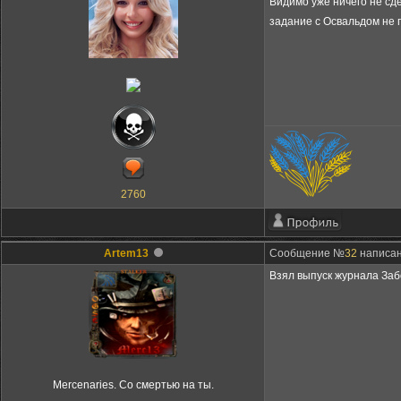
Видимо уже ничего не сде
задание с Освальдом не
2760
Artem13
Сообщение №
32
написано
Взял выпуск журнала Заб
Mercenaries. Со смертью на ты.