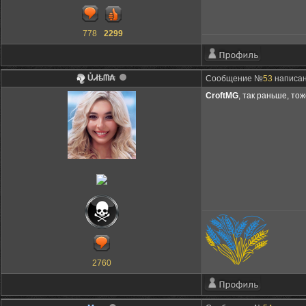
778
2299
ỦᏗѣᗰ₳
Сообщение №
53
написано
CroftMG
, так раньше, тож
2760