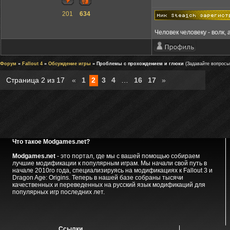
201
634
Человек человеку - волк, 
Форум
»
Fallout 4
»
Обсуждение игры
» Проблемы с прохождением и глюки
(Задавайте вопросы 
Страница
2
из
17
«
1
2
3
4
…
16
17
»
Что такое Modgames.net?
Modgames.net
- это портал, где мы с вашей помощью собираем
лучшие модификации к популярным играм. Мы начали свой путь в
начале 2010го года, специализируясь на модификациях к Fallout 3 и
Dragon Age: Origins. Теперь в нашей базе собраны тысячи
качественных и переведенных на русский язык модификаций для
популярных игр последних лет.
Ссылки