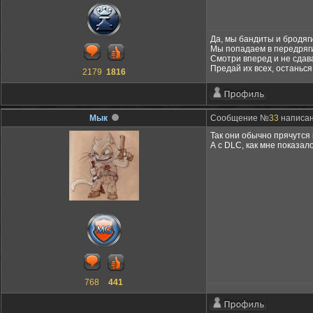
Да, мы бандиты и бродяги
Мы попадаем в передряги
Смотри вперед и не сдав
Предай их всех, останься
2179
1816
Мык
Сообщение №
33
написано
Так они обычно прячутся 
А с DLC, как мне показал
768
441