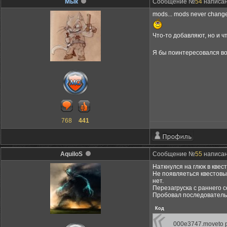
Мык
Сообщение №
54
написано
mods... mods never change
Что-то добавляют, но и 
Я бы поинтересовался во
768
441
AquiloS
Сообщение №
55
написано
Наткнулся на глюк в квест
Не появляеться квестовый 
нет.
Перезагруска с раннего с
Пробовал последователь
Код
000e3747.moveto p