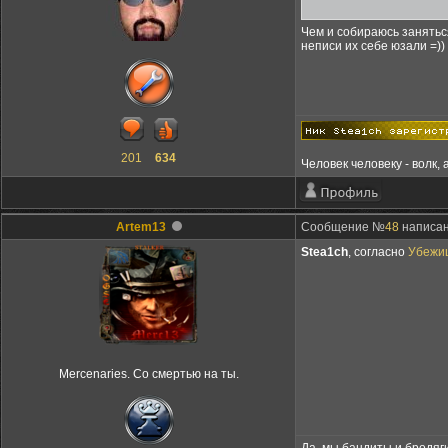
Чем и собираюсь заняться
неписи их себе юзали =))
201
634
Человек человеку - волк, 
Artem13
Сообщение №
48
написано
Stea1ch
, согласно
Убежи
Mercenaries. Со смертью на ты.