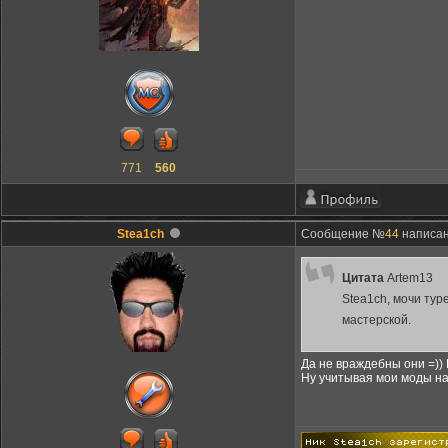
771
560
Stea1ch
Сообщение №
44
написано
Цитата
Artem13
Stea1ch, мочи ту
мастерской.
Да не враждебны они =)) 
Ну учитывая мои моды на 