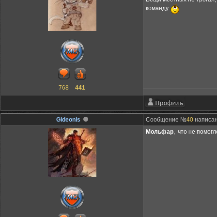
команду
768
441
Gideonis
Сообщение №
40
написано
Мольфар
, что не помог