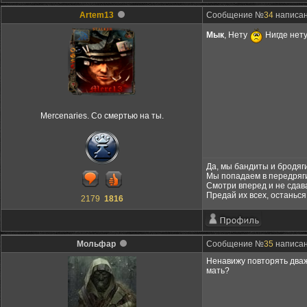
Artem13
Сообщение №
34
написано
Мык
, Нету
Нигде нет
Mercenaries. Со смертью на ты.
Да, мы бандиты и бродяги
Мы попадаем в передряги
Смотри вперед и не сдав
Предай их всех, останься
2179
1816
Мольфар
Сообщение №
35
написано
Ненавижу повторять дваж
мать?