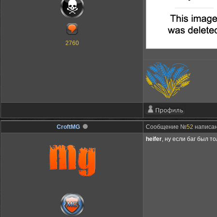
2760
CroftMG
Сообщение №
52
написано
heifer
, ну если баг был 