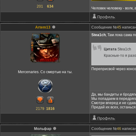
201
634
Человек человеку - волк, 
Artem13
Сообщение №
45
написано
Stea1ch
, Там лока сама 
Цитата
Stea1ch
Красные-то я разо
Переприсвой через консо
Mercenaries. Со смертью на ты.
Да, мы бандиты и бродяги
Мы попадаем в передряги
Смотри вперед и не сдав
Предай их всех, останься
2179
1816
Мольфар
Сообщение №
46
написано