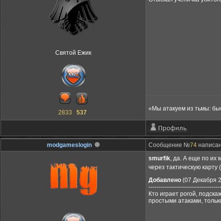
Святой Ежик
«Мы атакуем из тьмы: бы
2833
537
modgameslogin
Сообщение №
74
написано
smurfik
, да. А еще по их
через тактическую карту 
Добавлено
(07 Декабря 2
------------------------------------
Кто играет рогой, подск
простыми атаками, тольк