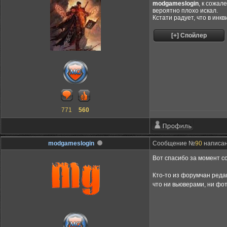
modgameslogin
, к сожал
вероятно плохо искал.
Кстати радует, что в инк
771
560
modgameslogin
Сообщение №
90
написано
Вот спасибо за момент с
Кто-то из форумчан реда
что ни вьюверами, ни ф