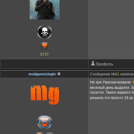
6737
modgameslogin
Сообщение №
61
написано
Не зря Ужасом назвали
веселый день выдался. З
пасется. Такого жаркого
решила что бронто 19 ур 