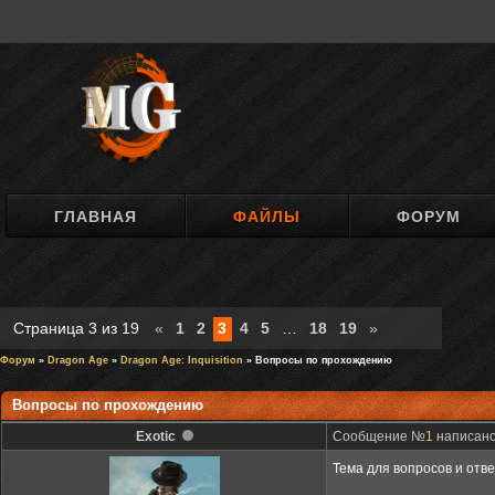
ГЛАВНАЯ
ФАЙЛЫ
ФОРУМ
Страница
3
из
19
«
1
2
3
4
5
…
18
19
»
Форум
»
Dragon Age
»
Dragon Age: Inquisition
» Вопросы по прохождению
Вопросы по прохождению
Exotic
Сообщение №
1
написано:
Тема для вопросов и отв