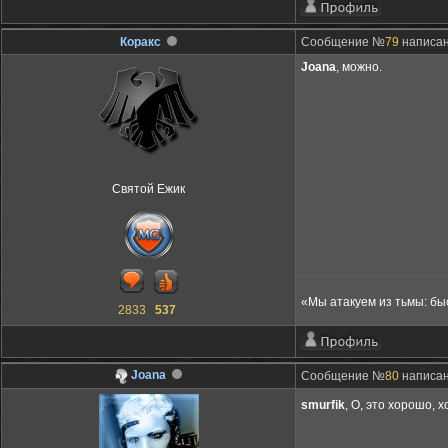
Коракс
Сообщение №
79
написано
Joana
, можно.
Святой Ежик
«Мы атакуем из тьмы: бы
2833
537
Joana
Сообщение №
80
написано
smurfik
, О, это хорошо, 