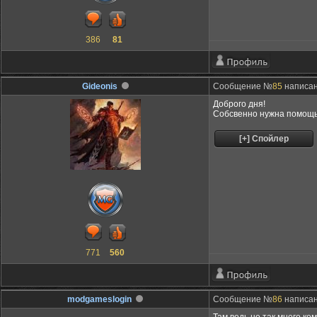
386
81
Gideonis
Сообщение №
85
написано
Доброго дня!
Собсвенно нужна помощь 
771
560
modgameslogin
Сообщение №
86
написано