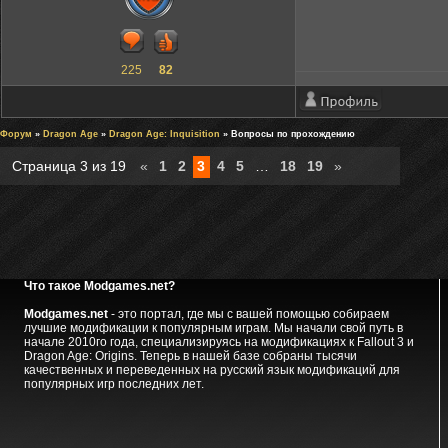
225
82
Форум
»
Dragon Age
»
Dragon Age: Inquisition
» Вопросы по прохождению
Страница
3
из
19
«
1
2
3
4
5
…
18
19
»
Что такое Modgames.net?
Modgames.net
- это портал, где мы с вашей помощью собираем
лучшие модификации к популярным играм. Мы начали свой путь в
начале 2010го года, специализируясь на модификациях к Fallout 3 и
Dragon Age: Origins. Теперь в нашей базе собраны тысячи
качественных и переведенных на русский язык модификаций для
популярных игр последних лет.