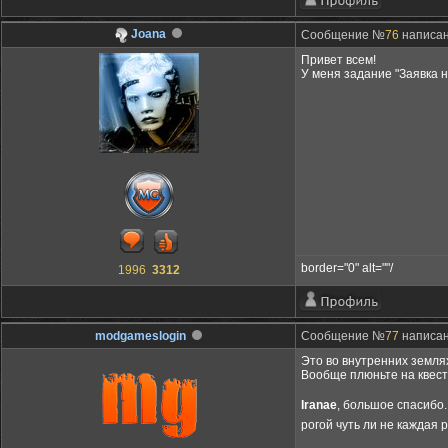
Joana
Сообщение №
76
написано
Привет всем!
У меня задание "Заявка н
border="0" alt=""/
1996
3312
modgameslogin
Сообщение №
77
написано
Это во внутренних земля
Вообще плюньте на квест
Iranae
, большое спасибо.
рогой чуть ли не каждая