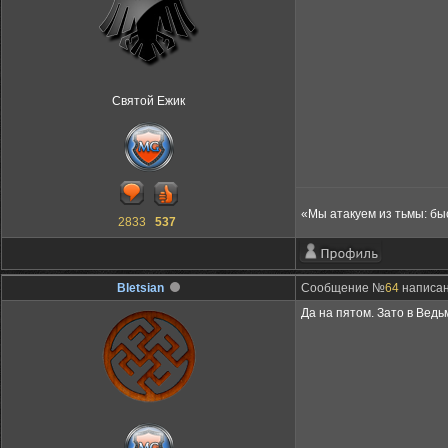
Святой Ежик
«Мы атакуем из тьмы: бы
2833
537
Bletsian
Сообщение №
64
написано
Да на пятом. Зато в Ведь