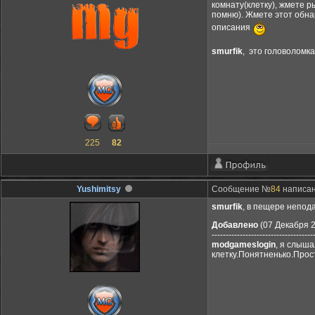
комнату(клетку), жмете р
помню). Жмете этот обна
описания
smurfik
, это головоломка
225
82
Yushimitsy
Сообщение №
84
написано
smurfik
, в пещере непода
Добавлено
(07 Декабря 2
------------------------------------
modgameslogin
, я слыша
клетку.Понятненько.Прос