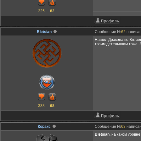
225
82
Bletsian
Сообщение №
62
написано
Нашел Дракона во Вн. зем
твоим детенышам тоже. А
333
68
Коракс
Сообщение №
63
написано
Bletsian
, на каком уровне