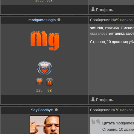
2833
537
modgameslogin
Сообщение №
69
написано
smurfik
, спасибо. Смени
оказалось)
Ботаника дают 
Странно, 10 дракониц уби
225
82
SayGoodbye
Сообщение №
70
написано
Цитата
modgamesl
Странно, 10 драко