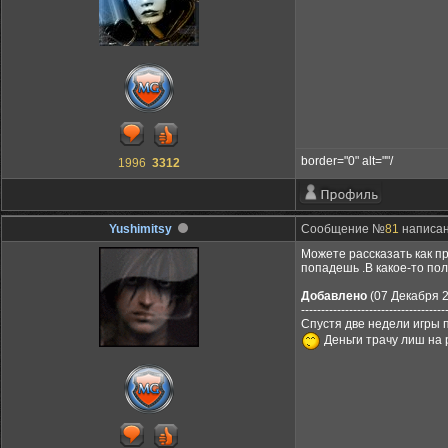
border="0" alt=""/
1996
3312
Yushimitsy
Сообщение №
81
написано
Можете рассказать как пр
попадешь .В какое-то по
Добавлено
(07 Декабря 2
------------------------------------
Спустя две недели игры 
Деньги трачу лиш на 