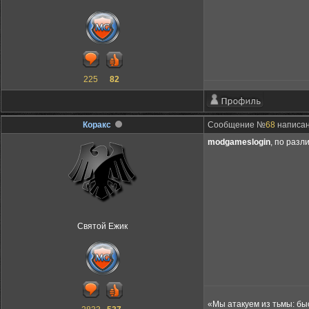
225
82
Коракс
Сообщение №
68
написано
modgameslogin
, по разл
Святой Ежик
«Мы атакуем из тьмы: бы