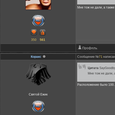
Мне тож не дали, а также
350
561
Коракс
Сообщение №
71
написано
Цитата
SayGoodb
Мне тож не дали, 
Расположение было 100..
Святой Ежик