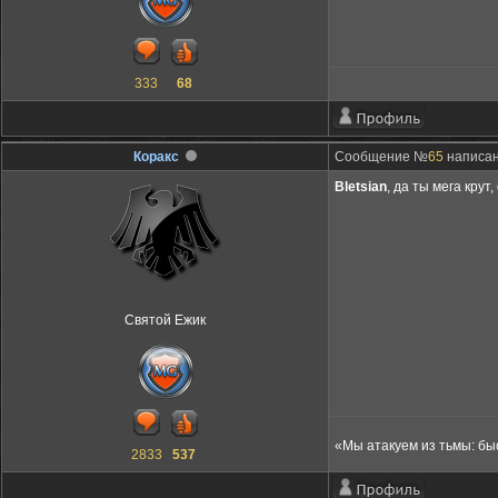
333
68
Коракс
Сообщение №
65
написано
Bletsian
, да ты мега крут
Святой Ежик
«Мы атакуем из тьмы: бы
2833
537