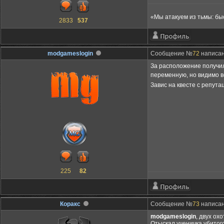
«Мы атакуем из тьмы: бы
2833
537
modgameslogin
Сообщение №
72
написано
За расположение получил.
переменную, но видимо 
Завис на квесте с репута
225
82
Коракс
Сообщение №
73
написано
modgameslogin
, двух ох
Отыскал ученичка убитог