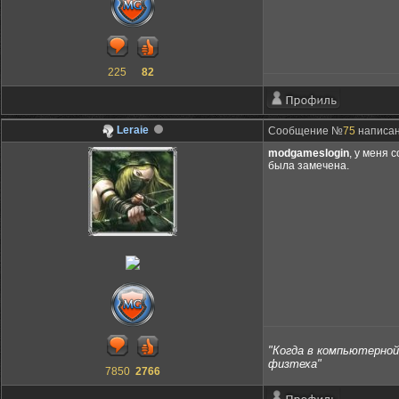
225
82
Leraie
Сообщение №
75
написано
modgameslogin
, у меня 
была замечена.
"Когда в компьютерной 
физтеха"
7850
2766