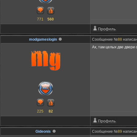
771
560
modgameslogin
Сообщение №
88
написано
Ах, там целых две двери 
225
82
Gideonis
Сообщение №
89
написано