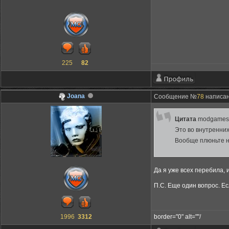
225
82
Joana
Сообщение №
78
написано
Цитата
modgamesl
Это во внутренних
Вообще плюньте на
Да я уже всех перебила, 
П.С. Еще один вопрос. Ес
1996
3312
border="0" alt=""/