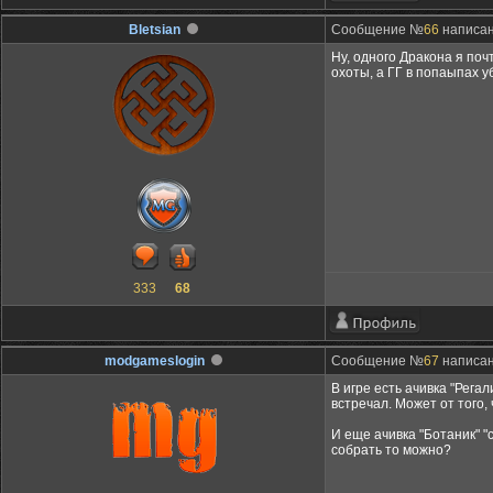
Bletsian
Сообщение №
66
написано
Ну, одного Дракона я поч
охоты, а ГГ в попаыпах у
333
68
modgameslogin
Сообщение №
67
написано
В игре есть ачивка "Рега
встречал. Может от того
И еще ачивка "Ботаник" "
собрать то можно?