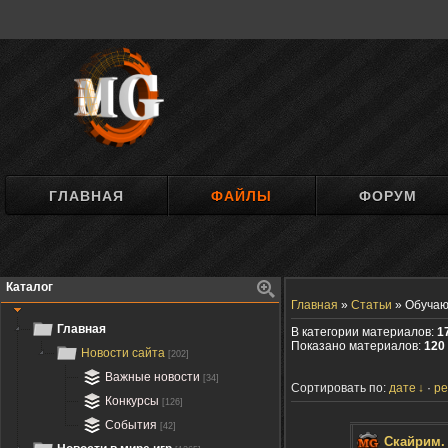
ГЛАВНАЯ
ФАЙЛЫ
ФОРУМ
Каталог
Главная
»
Статьи
»
Обучаю
Главная
В категории материалов:
1
Показано материалов:
120 
Новости сайта
[202]
Важные новости
[34]
Сортировать по:
дате
ре
Конкурсы
[126]
События
[42]
Скайрим.