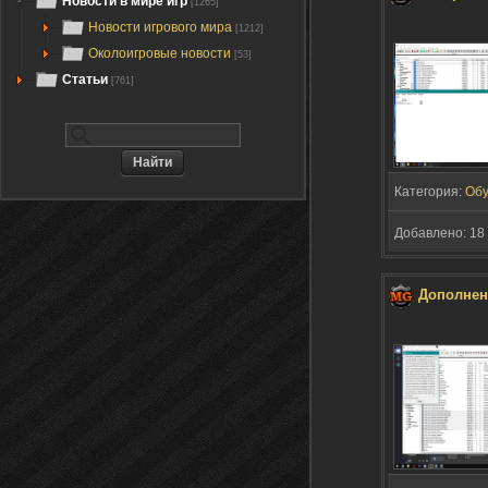
Новости в мире игр
[1265]
Новости игрового мира
[1212]
Околоигровые новости
[53]
Статьи
[761]
Категория:
Обу
Добавлено: 18 
Дополнен