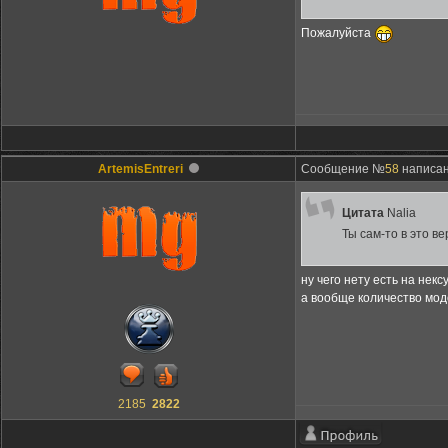
Пожалуйста
ArtemisEntreri
Сообщение №
58
написано
Цитата
Nalia
Ты сам-то в это в
ну чего нету есть на некс
а вообще количество модо
2185
2822