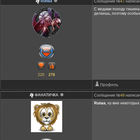
Runaa
Сообщение №
47
написано
С модами походу тишина, 
делаешь, поэтому особых 
220
278
ФАНАТИЧКА
Сообщение №
48
написан
Runaa
, ну мне некоторых