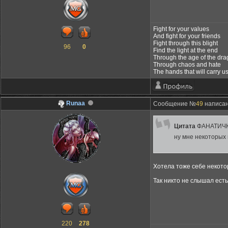
Fight for your values
And fight for your friends
Fight through this blight
96
0
Find the light at the end
Through the age of the dr
Through chaos and hate
The hands that will carry u
Runaa
Сообщение №
49
написан
Цитата
ФАНАТИЧ
ну мне некоторых 
Хотела тоже себе некотор
Так никто не слышал есть
220
278