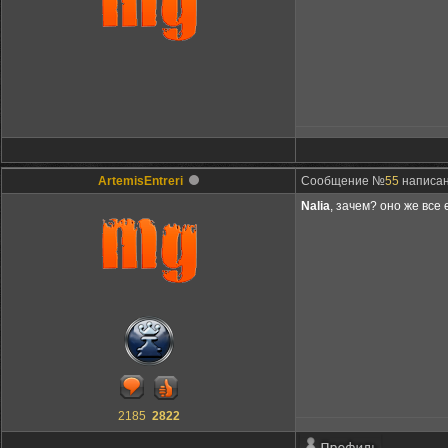
ArtemisEntreri
Сообщение №
55
написано
Nalia
, зачем? оно же все 
2185
2822