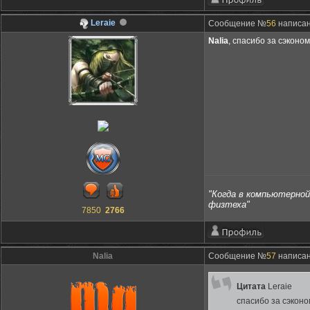
Leraie
Сообщение №
56
написано
Nalia
, спасибо за сэконо
"Когда в компьютерной 
физтеха"
7850
2766
Nalia
Сообщение №
57
написано
Цитата
Leraie
спасибо за сэкон