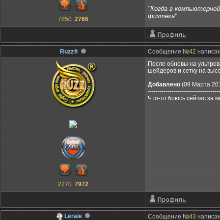
"Когда в компьютерной 
физтеха"
7850
2766
Ruzz®
Сообщение №
42
написано
После обновы на ультров
шейдеров и сетку на высо
Добавлено
(09 Марта 201
------------------------------------
Что-то боюсь сейчас за мо
2270
7972
Leraie
Сообщение №
43
написано