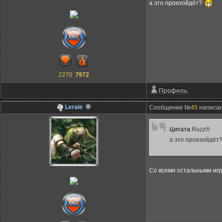
а это произойдёт?
2270
7972
Leraie
Сообщение №
45
написано
Цитата
Ruzz®
а это произойдёт
Со всеми остальными иг