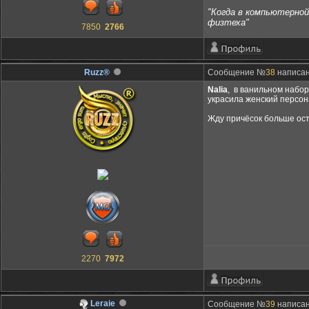
"Когда в компьютерной 
физтеха"
7850
2766
Ruzz®
Сообщение №
38
написано
Nalia
, в ванильном набор
украсила женский персона
Жду причёсок больше ос
2270
7972
Leraie
Сообщение №
39
написано