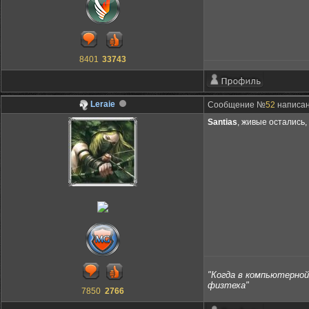
8401
33743
Leraie
Сообщение №
52
написан
Santias
, живые остались,
"Когда в компьютерной 
физтеха"
7850
2766