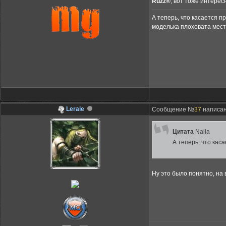
Ruzz®
, вот тоже интерес
А теперь, что касается п
моделька плоховата места
Leraie
Сообщение №
37
написано
Цитата
Nalia
А теперь, что кас
Ну это было понятно, на