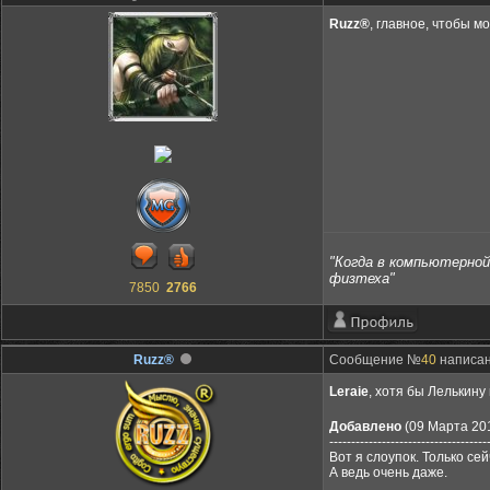
Ruzz®
, главное, чтобы 
"Когда в компьютерной 
физтеха"
7850
2766
Ruzz®
Сообщение №
40
написано
Leraie
, хотя бы Лелькину
Добавлено
(09 Марта 201
------------------------------------
Вот я слоупок. Только се
А ведь очень даже.