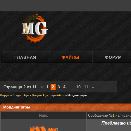
ГЛАВНАЯ
ФАЙЛЫ
ФОРУМ
Страница
2
из
11
«
1
2
3
4
…
10
11
»
Форум
»
Dragon Age
»
Dragon Age: Inquisition
» Моддинг игры
Моддинг игры
Nalia
Сообщение №
1
написано:
Предлагаю ис