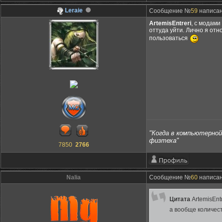
Leraie
Сообщение №
59
написано
ArtemisEntreri
, c модами
оттуда уйти. Лично я отн
пользоваться
"Когда в компьютерной 
физтеха"
7850
2766
Nalia
Сообщение №
60
написано
Цитата
ArtemisEntr
а вообще количест