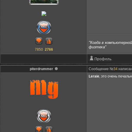
"Когда в компьютерной 
физтеха"
7850
2766
piterdrummer
Сообщение №
34
написано
Leraie
, это очень печаль