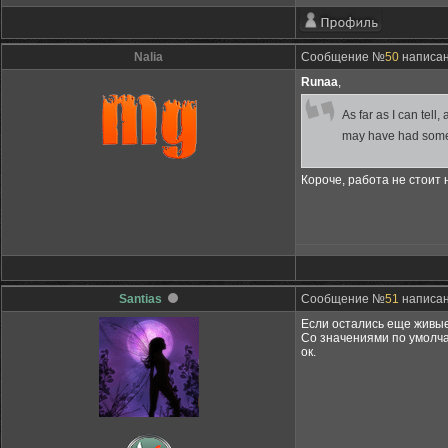
Nalia
Сообщение №
50
написан
Runaa
,
As far as I can tell
may have had some 
Короче, работа не стоит 
Santias
Сообщение №
51
написан
Если остались еще живые
Со значениями по умолча
ок.