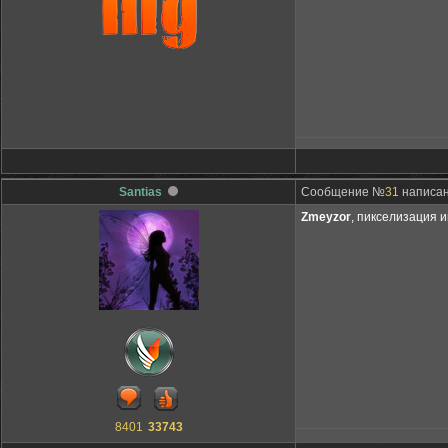
Santias
Сообщение №
31
написано
Zmeyzor
, пикселизация и
8401
33743