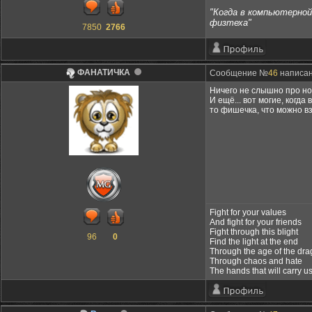
"Когда в компьютерной 
физтеха"
7850
2766
ФАНАТИЧКА
Сообщение №
46
написан
Ничего не слышно про но
И ещё... вот могие, когд
то фишечка, что можно вз
Fight for your values
And fight for your friends
Fight through this blight
96
0
Find the light at the end
Through the age of the dr
Through chaos and hate
The hands that will carry u