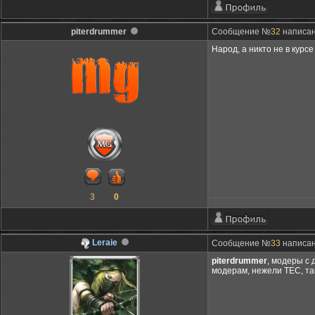
piterdrummer
Сообщение №
32
написано
Народ, а никто не в кур
3
0
Leraie
Сообщение №
33
написано
piterdrummer
, модеры с 
модерам, нежели ТЕС, та