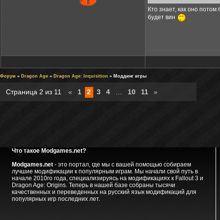
Кто знает, как оно потом
будет вин
Форум
»
Dragon Age
»
Dragon Age: Inquisition
» Моддинг игры
Страница
2
из
11
«
1
2
3
4
…
10
11
»
Что такое Modgames.net?
Modgames.net
- это портал, где мы с вашей помощью собираем
лучшие модификации к популярным играм. Мы начали свой путь в
начале 2010го года, специализируясь на модификациях к Fallout 3 и
Dragon Age: Origins. Теперь в нашей базе собраны тысячи
качественных и переведенных на русский язык модификаций для
популярных игр последних лет.