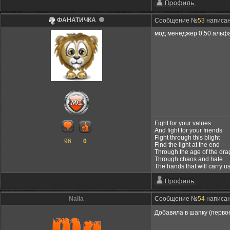
ФАНАТИЧКА
Сообщение №
53
написано
мод менеджер 0,50 альфа
Fight for your values
And fight for your friends
Fight through this blight
96
0
Find the light at the end
Through the age of the dr
Through chaos and hate
The hands that will carry u
Nalia
Сообщение №
54
написано
Добавила в шапку (перво