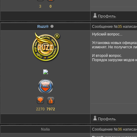
3
0
Ruzz®
Сообщение №
35
написано
Нубский вопрос...
Установка новых официал
изменят. Не получится ли
И второй вопрос.
Порядок загрузки модов 
2270
7972
Nalia
Сообщение №
36
написано