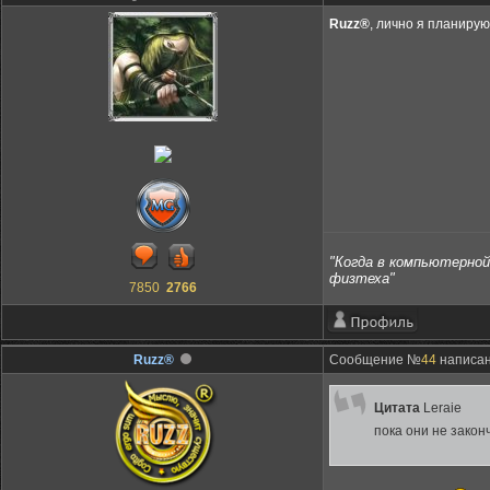
Ruzz®
, лично я планирую
"Когда в компьютерной 
физтеха"
7850
2766
Ruzz®
Сообщение №
44
написано
Цитата
Leraie
пока они не закон