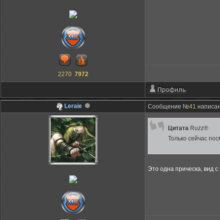
2270
7972
Leraie
Сообщение №
41
написано
Цитата
Ruzz®
Только сейчас пос
Это одна прическа, вид с