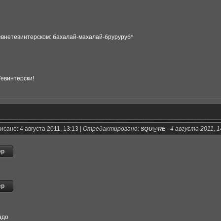
евнетевинтерском: бахалай-махалай-бруруруб*
Тевинтерски!
сано: 4 августа 2011, 13:13 |
Отредактировано:
-
4 августа 2011, 1
SQU@RE
адо