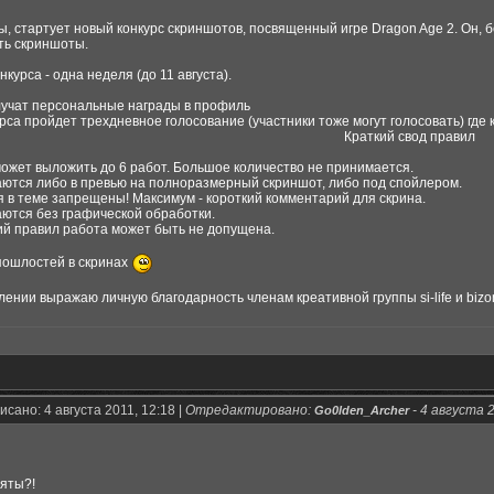
мы, стартует новый конкурс скриншотов, посвященный игре Dragon Age 2. Он, 
ть скриншоты.
курса - одна неделя (до 11 августа).
лучат персональные награды в профиль
рса пройдет трехдневное голосование (участники тоже могут голосовать) где
Краткий свод правил
может выложить до 6 работ. Большое количество не принимается.
ются либо в превью на полноразмерный скриншот, либо под спойлером.
 в теме запрещены! Максимум - короткий комментарий для скрина.
ются без графической обработки.
ий правил работа может быть не допущена.
 пошлостей в скринах
ении выражаю личную благодарность членам креативной группы si-life и bizo
сано: 4 августа 2011, 12:18 |
Отредактировано:
-
4 августа 2
Go0lden_Archer
бяты?!