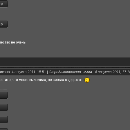
чество не очень
сано: 4 августа 2011, 15:51 |
Отредактировано:
-
4 августа 2011, 17:1
Joana
ростите, что много выложила, не смогла выдержать
-------