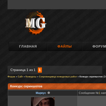
ГЛАВНАЯ
ФАЙЛЫ
ФОРУ
Страница
1
из
1
1
Форум
»
Сайт
»
Конкурсы
»
Сокровищница конкурсных работ
» Конкурс скриншотов
(D
Конкурс скриншотов
Маркус
Сообщение №
1
напи