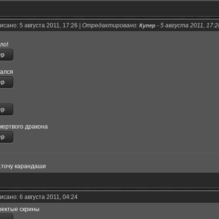
сано: 5 августа 2011, 17:26 |
Отредактировано:
-
5 августа 2011, 17:2
Купер
ло!
рался
мертвого дракона
...точу карандаши
сано: 6 августа 2011, 04:24
фектые скрины