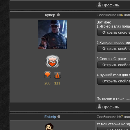
Купер
Сообщение №
6
напи
Вот мое:
1.Что-то в глаз попа
2.Купидон пересто
3.Сестры-Стражи
4.Лучший корм для 
200
123
По ночям в тиши....
Eskeip
Сообщение №
7
напи
эт мои старые но э