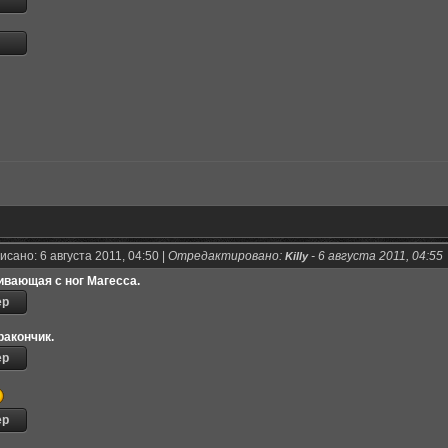
сано: 6 августа 2011, 04:50 |
Отредактировано:
-
6 августа 2011, 04:55
Killy
ивающая с ног Магесса.
ракончик.