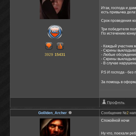
Итак, господа и да
есть привычка дела
Срок проведения кон
Три победителя по
По истечению конку
- Каждый участник 
- Скрины выкладыва
3929
15431
- Любые обсуждения
- Скрины выкладыва
- В случае нарушен
P.S И господа - без
За помощь в оформл
Go0lden_Archer
Сообщение №
2
напи
Спокойной ночи
Ну что, поехали ре