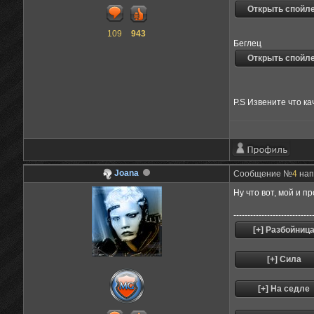
109
943
Беглец
P.S Извените что ка
Joana
Сообщение №
4
напи
Ну что вот, мой и п
----------------------------