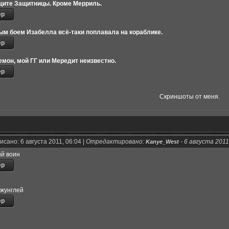
защите Защитницы. Кроме Мерриль.
ым боем Изабелла всё-таки поплавала на кораблике.
демон, мой ГГ или Мередит неизвестно.
Скриншоты от меня.
сано: 6 августа 2011, 06:04 |
Отредактировано:
-
6 августа 2011
Kanye_West
ий воин
джунглей