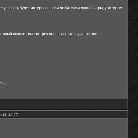
безусловно, будет интересен всем любителям данной игры, у которых
 каждый назовет имена трех понравившихся участников.
n61.
011, 12:22