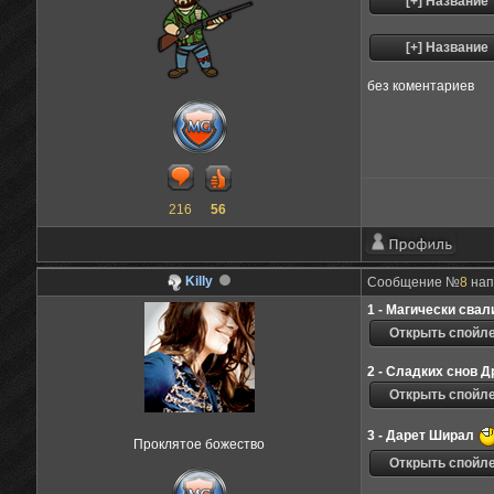
без коментариев
216
56
Killy
Сообщение №
8
напи
1 - Магически свал
2 - Сладких снов Д
3 - Дарет Ширал
Проклятое божество