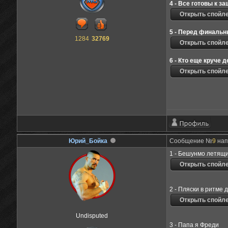
4 - Все готовы к 
5 - Перед финальн
1284
32769
6 - Кто еще круче 
Юрий_Бойка
Сообщение №
9
напи
1 - Бешунмо летящ
2 - Пляски в ритме 
Undisputed
3 - Папа я Фреди