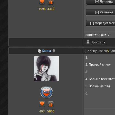
1996
3312
border="0" alt=""/
Ханна
Сообщение №
5
напи
1.
2. Прикрой спину
3.
4. Больше всех этот
5. Волчий взгляд
6.
493
5930