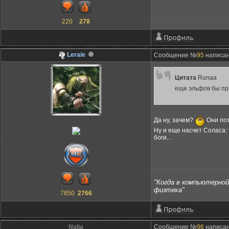
220
278
Leraie
Сообщение №
95
написано
Цитата
Runaa
еще эльфов бы при
Да ну, зачем?
Они пот
Ну и еще насчет Соласа: 
боги...
"Когда в компьютерной 
физтеха"
7850
2766
Nalia
Сообщение №
96
написано