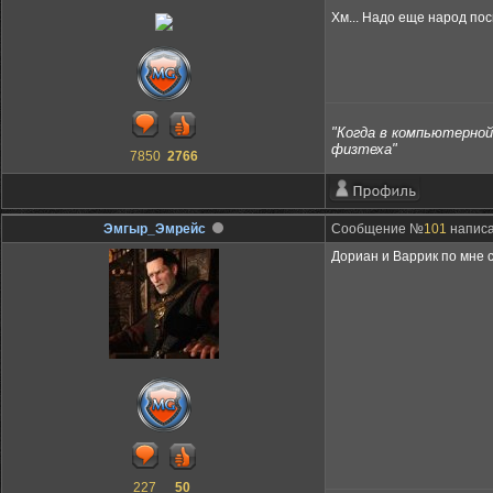
Хм... Надо еще народ посп
"Когда в компьютерной 
физтеха"
7850
2766
Эмгыр_Эмрейс
Сообщение №
101
написа
Дориан и Варрик по мне 
227
50