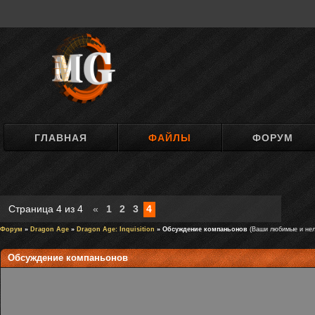
ГЛАВНАЯ
ФАЙЛЫ
ФОРУМ
Страница
4
из
4
«
1
2
3
4
Форум
»
Dragon Age
»
Dragon Age: Inquisition
» Обсуждение компаньонов
(Ваши любимые и не
Обсуждение компаньонов