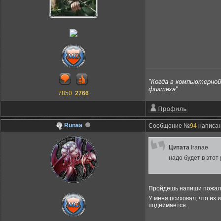
"Когда в компьютерной 
физтеха"
7850
2766
Runaa
Сообщение №
94
написано
Цитата
Iranae
надо будет в этот
Пройдешь напиши пожалу
У меня психовал, что из 
поднимается.