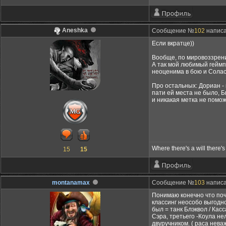
Aneshka
Сообщение №
102
написа
Если вкратце))
Вообще, по мировоззрению
А так мой любимый геймпл
неоценима в бою и Солас
Про остальных: Дориан - 
пати ей места не было, Б
и никакая метка не помож
Where there's a will there'
15
15
montanamax
Сообщение №
103
написа
Понимаю конечно что почт
классинг неособо выгодно
был = танк Блэквол / Кас
Сэра, третьего -Коула н
двуручником. ( раса нев