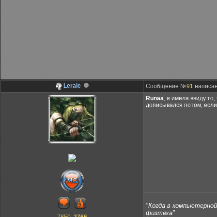
Leraie
Сообщение №
91
написано
Runaa
, я имела ввиду то
дописывался потом, если 
"Когда в компьютерной 
физтеха"