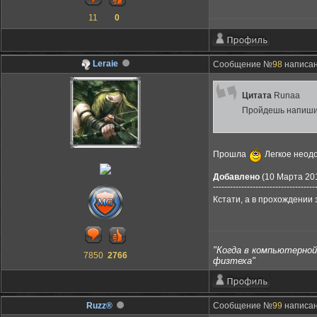
11
0
Leraie
Сообщение №
98
написан
Цитата
Runaa
Пройдешь напиши 
Прошла
Легкое неод
Добавлено
(10 Марта 201
------------------------------------
Кстати, а в прохождении 
"Когда в компьютерной 
7850
2766
физтеха"
Ruzz®
Сообщение №
99
написан