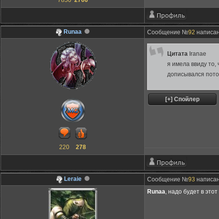
7850
2766
Runaa
Сообщение №
92
написано
Цитата
Iranae
я имела ввиду то,
дописывался потом
220
278
Leraie
Сообщение №
93
написано
Runaa
, надо будет в это