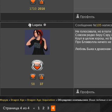
1710
2016
Lugata
Сообщение №
105
написа
Не голосовала, но в пати 
Совсем редко беру Сэру, 
Коул в целом хорош, но В
Про Блэкволла ничего не 
Любовь Быка к драконам - 
58
37
Форум
»
Dragon Age
»
Dragon Age: Inquisition
» Обсуждение компаньонов
(Ваши любимые и не
Страница
4
из
4
«
1
2
3
4