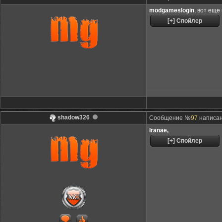
modgameslogin
, вот еще
shadow326
Сообщение №
97
написано
Iranae,