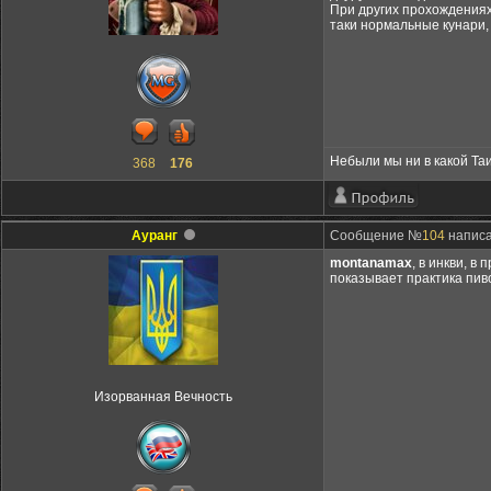
При других прохождениях 
таки нормальные кунари,
Небыли мы ни в какой Таит
368
176
Ауранг
Сообщение №
104
написа
montanamax
, в инкви, в
показывает практика пив
Изорванная Вечность