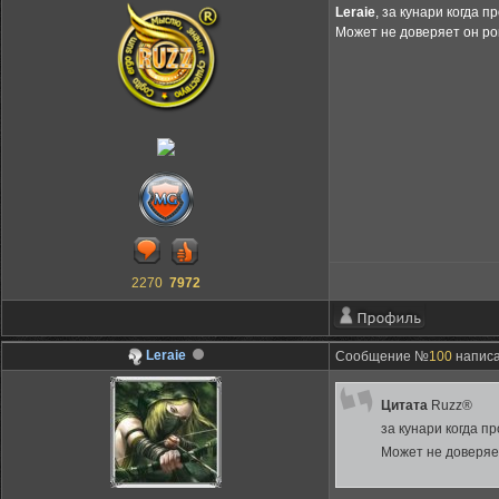
Leraie
, за кунари когда 
Может не доверяет он ро
2270
7972
Leraie
Сообщение №
100
написа
Цитата
Ruzz®
за кунари когда п
Может не доверяет