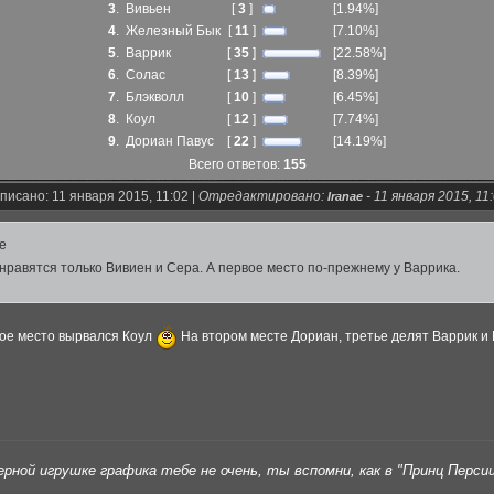
3
.
Вивьен
[
3
]
[1.94%]
4
.
Железный Бык
[
11
]
[7.10%]
5
.
Варрик
[
35
]
[22.58%]
6
.
Солас
[
13
]
[8.39%]
7
.
Блэкволл
[
10
]
[6.45%]
8
.
Коул
[
12
]
[7.74%]
9
.
Дориан Павус
[
22
]
[14.19%]
Всего ответов:
155
писано: 11 января 2015, 11:02 |
Отредактировано:
-
11 января 2015, 11
Iranae
ae
нравятся только Вивиен и Сера. А первое место по-прежнему у Варрика.
ое место вырвался Коул
На втором месте Дориан, третье делят Варрик и
рной игрушке графика тебе не очень, ты вспомни, как в "Принц Персии"