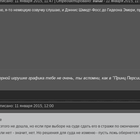
писано: 11 января 2015, 11:47 |
Отредактировано:
-
11 января 2015, 11
Iranae
аю, я-то немецкую озвучку слушаю, и Дэннис Шмидт-Фосс до Гидеона Эмери, п
рной игрушке графика тебе не очень, ты вспомни, как в "Принц Персии"
писано: 11 января 2015, 12:00
ae
этого не дошла, но если при выборе на суде сдать его в стражи по окончани
ли нет - значит, нет. Но решения для суда не изменю - пусть ложь обернется 