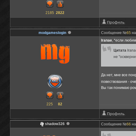
2185
2822
modgameslogin
Сообщение №
65
на
Iranae
, *если люби
Цитата
Iran
не "оскверни
Да нет, мне все по
повествования - о
Вы так понимаю ром
225
82
shadow326
Сообщение №
66
на