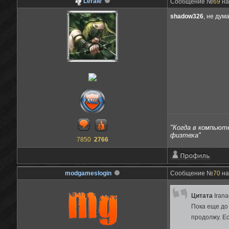
Leraie
Сообщение №
69
на
shadow326
, не дум
"Когда в компьюте
физтеха"
7850
2766
modgameslogin
Сообщение №
70
на
Цитата
Iran
Пока еще до 
продолжу. Ес