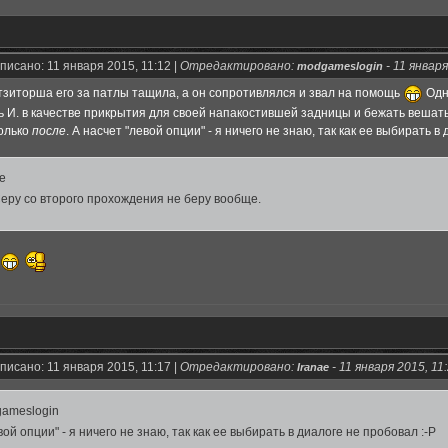
писано: 11 января 2015, 11:12 |
Отредактировано:
-
11 января
modgameslogin
витзиторша его за патлы тащила, а он сопротивлялся и звал на помощь
Одн
ь И. в качестве прикрытия для своей напакостившей задницы и бежать вешать
только
после
. А насчет "левой опции" - я ничего не знаю, так как ее выбирать в
ae
Серу со второго прохождения не беру вообще.
писано: 11 января 2015, 11:17 |
Отредактировано:
-
11 января 2015, 11
Iranae
ameslogin
вой опции" - я ничего не знаю, так как ее выбирать в диалоге не пробовал :-Р