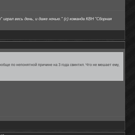
 играл весь день, и даже ночью." (с) команда КВН "Сборная
ообще по непонятной причине на 3 года свинтил. Что не мешает ему,