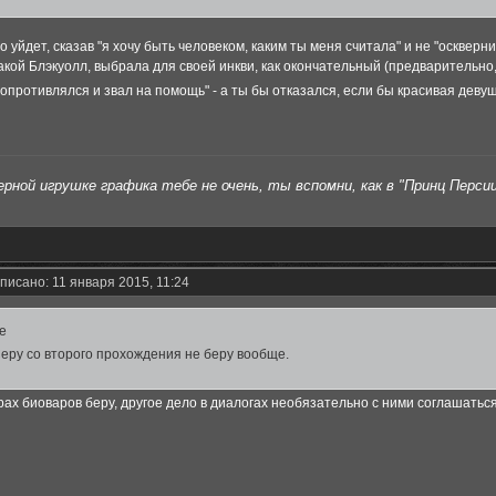
о уйдет, сказав "я хочу быть человеком, каким ты меня считала" и не "оскверн
акой Блэкуолл, выбрала для своей инкви, как окончательный (предварительно
 сопротивлялся и звал на помощь" - а ты бы отказался, если бы красивая дев
рной игрушке графика тебе не очень, ты вспомни, как в "Принц Персии"
писано: 11 января 2015, 11:24
ae
Серу со второго прохождения не беру вообще.
играх биоваров беру, другое дело в диалогах необязательно с ними соглашатьс