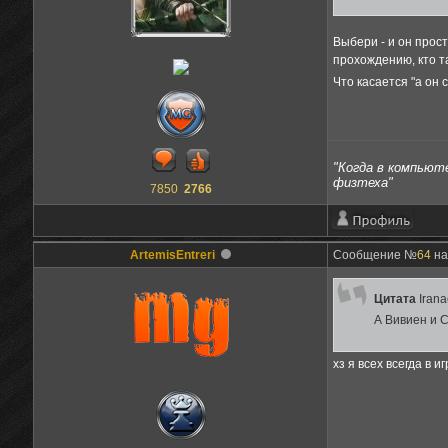
Выбери - и он прост
прохождению, кто т
Что касается "а он
"Когда в компьюте
физтеха"
7850
2766
ArtemisEntreri
Сообщение №
64
на
Цитата
Iran
А Вивиен и 
хз я всех всегда в 