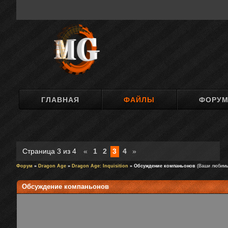
ГЛАВНАЯ
ФАЙЛЫ
ФОРУ
Страница
3
из
4
«
1
2
3
4
»
Форум
»
Dragon Age
»
Dragon Age: Inquisition
» Обсуждение компаньонов
(Ваши любимы
Обсуждение компаньонов