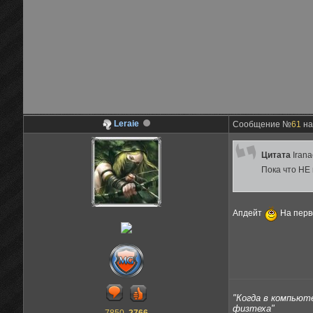
Leraie
Сообщение №
61
на
Цитата
Iran
Пока что НЕ 
Апдейт
На перв
"Когда в компьюте
физтеха"