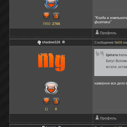
"Когда в компьюте
физтеха"
7850
2766
shadow326
Сообщение №
68
на
Цитата
Iran
Бегут Вспомн
кстати, ост
наверное все дело в
11
0