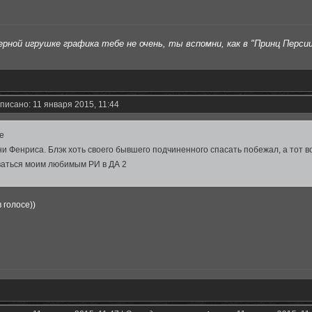
рной игрушке графика тебе не очень, ты вспомни, как в "Принц Персии"
писано: 11 января 2015, 11:44
ae
и Фенриса. Блэк хоть своего бывшего подчиненного спасать побежал, а тот в
аваться моим любимым РИ в ДА 2
 голосе))