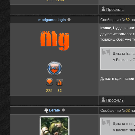
7850
2766
modgameslogin
Сообщение №
62
на
Iranae
, Ну да, инк
другое использоват
товарищ сбег, уже 
Цитата
Iran
А Вивиен и 
Думал я один такой
225
82
Leraie
Сообщение №
63
на
Цитата
modg
А насчет "ле