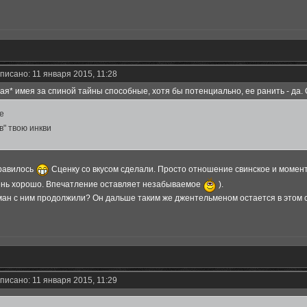
писано: 11 января 2015, 11:28
мая* имея за спиной тайны способные, хотя бы потенциально, ее ранить - да.
ae
в" твою инкви
нравилось
Сценку со вкусом сделали. Просто отношение свинское и момент
чень хорошо. Впечатление оставляет незабываемое
).
ан с ним продолжили? Он дальше таким же джентельменом остается в этом 
писано: 11 января 2015, 11:29