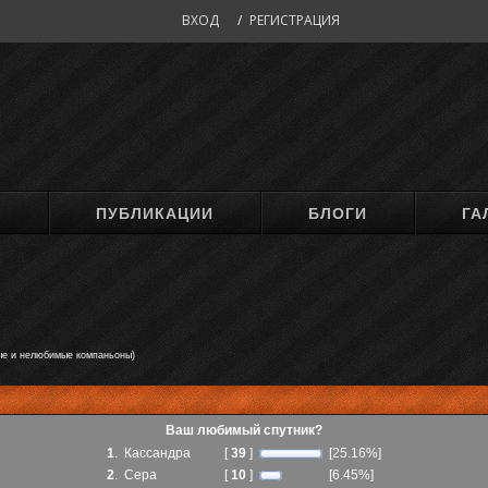
ВХОД
/
РЕГИСТРАЦИЯ
М
ПУБЛИКАЦИИ
БЛОГИ
ГА
е и нелюбимые компаньоны)
Ваш любимый спутник?
1
.
Кассандра
[
39
]
[25.16%]
2
.
Сера
[
10
]
[6.45%]