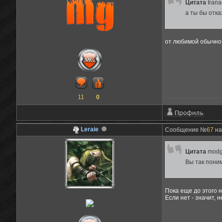
Цитата
Iran
а ты бы отка
от любимой обычно 
11
0
Leraie
Сообщение №
67
на
Цитата
modg
Вы так пони
Пока еще до этого 
Если нет - значит, 