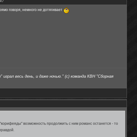
:47
рямо говоря, немного не дотягивает
 играл весь день, и даже ночью." (с) команда КВН "Сборная
и "корифеяды" возможность продолжить с ним романс останется - то
правдой.