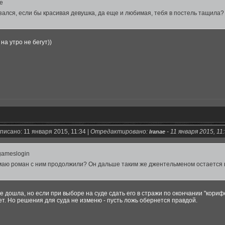
ae
зался, если бы красивая девушка, да еще и любимая, тебя в постель тащила?
на утро не бегут))
писано: 11 января 2015, 11:34 |
Отредактировано:
-
11 января 2015, 11
Iranae
ameslogin
маю роман с ним продолжили? Он дальше таким же джентельменом остается 
не дошла, но если при выборе на суде сдать его в стражи по окончании "кори
нет. Но решения для суда не изменю - пусть ложь обернется правдой.