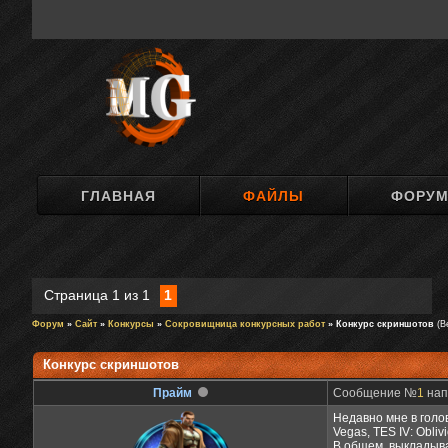
ГЛАВНАЯ
ФАЙЛЫ
ФОРУ
Страница
1
из
1
1
Форум
»
Сайт
»
Конкурсы
»
Сокровищница конкурсных работ
» Конкурс скриншотов
(В
Конкурс скриншотов
Прайм
Сообщение №
1
нап
Недавно мне в голо
Vegas, TES IV: Obliv
В общем, выкладыв