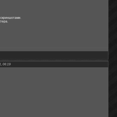
 скриншотами.
тера.
, 06:19