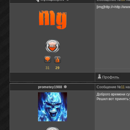
[img]http://=http://www
31
29
prometey1988
Сообщение №
11
на
Доброго времени су
Решил вот принять