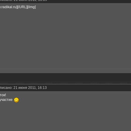
.radikal.ru]
[/URL][/img]
писано: 21 июня 2011, 16:13
ток!
 участие