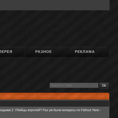
ЛЕРЕЯ
РАЗНОЕ
РЕКЛАМА
едьмак 2: Убийцы королей? Раз уж были конкурсы по Fallout: New -