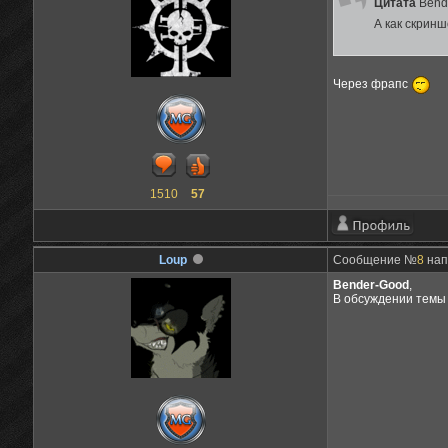
Цитата
Bend
А как скрин
Через фрапс
1510
57
Loup
Сообщение №
8
нап
Bender-Good
,
В обсуждении темы 