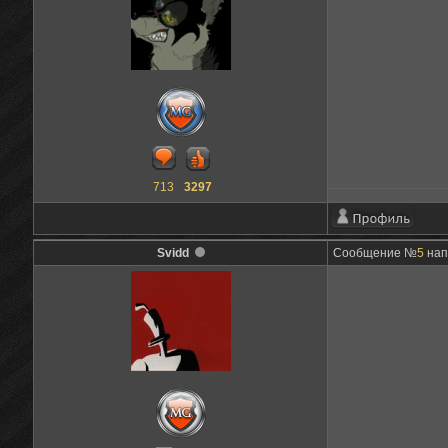
713
3297
Svidd
Сообщение №
5
нап