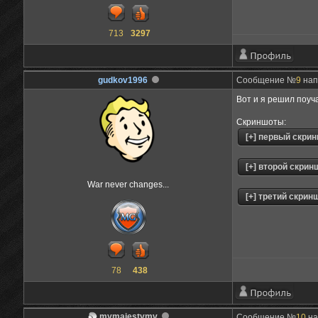
713
3297
gudkov1996
Сообщение №
9
нап
Вот и я решил поуч
Скриншоты:
War never changes...
78
438
mymajestymv
Сообщение №
10
на