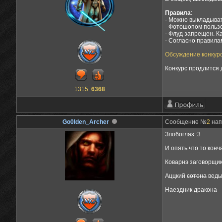
Правила
:
- Можно выкладыват
- Фотошопом пользо
- Флуд запрещен. К
- Согласно правила
Обсуждение конкурс
Конкурс продлится 
1315
6368
Go0lden_Archer
Сообщение №
2
нап
Злобоглаз :3
И опять что то конч
Коварнэ заговорщик
Аццкий
сотона
ведь
Наездник дракона