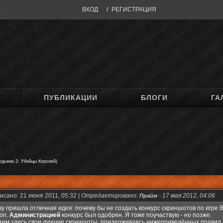
ВХОД
/
РЕГИСТРАЦИЯ
М
ПУБЛИКАЦИИ
БЛОГИ
ГА
едьмак 2: Убийцы Королей)
исано: 21 июня 2011, 05:32 |
Отредактировано:
-
17 мая 2012, 04:06
Прайм
ву пришла отличная идея: почему бы не создать конкурс скриншотов по игре В
ion.
Администрацией
конкурс был одобрен. Я тоже поучаствую - но позже.
аем здесь свои лучшие скриншоты, придерживаясь нижеприведённых правил.