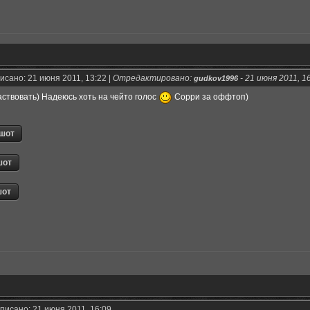
исано: 21 июня 2011, 13:22 |
Отредактировано:
-
21 июня 2011, 1
gudkov1996
аствовать) Надеюсь хоть на чейто голос
Сорри за оффтоп)
писано: 21 июня 2011, 16:09