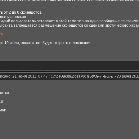
ь от 2 до 6 скриншотов,
ваться нельзя.
аждый пользователь оставляет в этой теме только одно сообщение со своими
м сайта запрещается размещение скриншотов со сценами эротического харак
а.
до 10 июля, после этого будет открыто голосование.
исано: 21 июня 2011, 07:47 |
Отредактировано:
-
23 июня 2011
Go0lden_Archer
ается
э!
мак