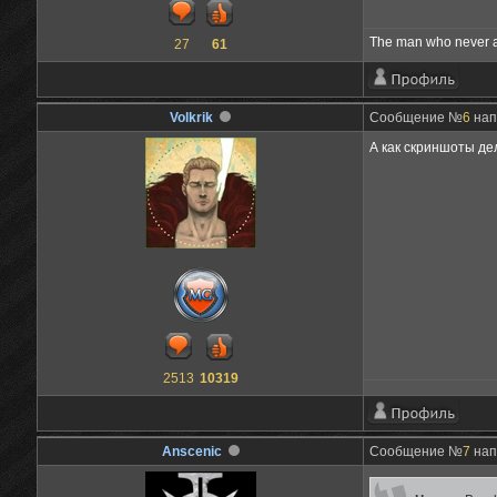
The man who never alt
27
61
Volkrik
Сообщение №
6
нап
А как скриншоты д
2513
10319
Anscenic
Сообщение №
7
нап