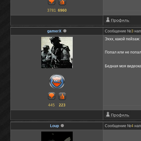
3781
6960
gamerX
Сообщение №
3
нап
Эххх, какой пейзаж:
Попал или не попал 
Бедная моя видеок
445
223
Loup
Сообщение №
4
нап