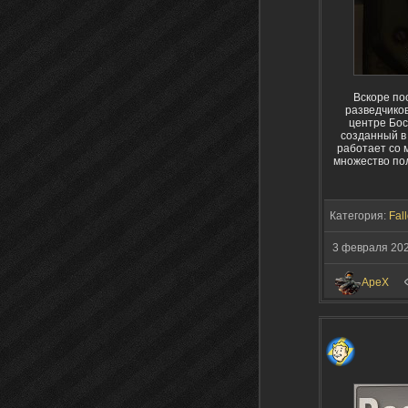
Вскоре по
разведчико
центре Бос
созданный в 
работает со 
множество пол
Категория:
Fall
3 февраля 20
ApeX