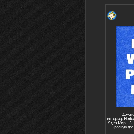
Дом/по
интерьер.Небол
Ядер-Мира. Авт
красную две