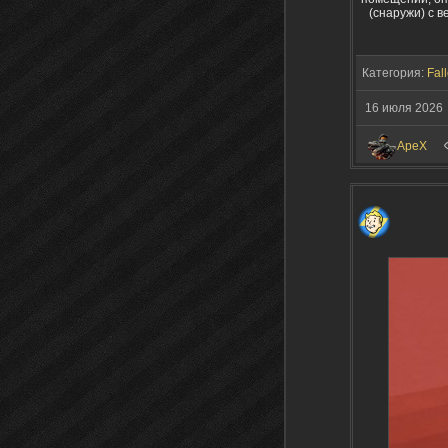
(снаружи) с 
Категория:
Fall
16 июля 2026
ApeX