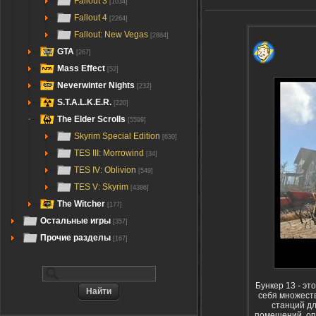
Fallout 3
[1034]
Fallout 4
[2264]
Fallout: New Vegas
[2884]
GTA
[267]
Mass Effect
[52]
Neverwinter Nights
[232]
S.T.A.L.K.E.R.
[220]
The Elder Scrolls
[5599]
Skyrim Special Edition
[630]
TES III: Morrowind
[34]
TES IV: Oblivion
[549]
TES V: Skyrim
[4386]
The Witcher
[177]
Остальные игры
[357]
Прочие разделы
[167]
Бункер 13 - эт
себя множест
станций дл
помещений, оп