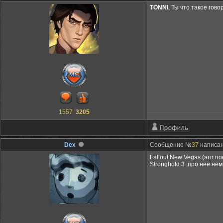
TONNI
, Ты что такое гов
1557
3205
Dex
Сообщение №
37
написан
Fallout New Vegas (это п
Stronghold 3 ,про неё не