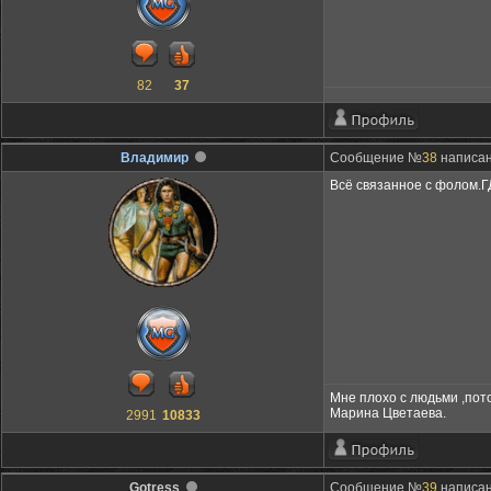
82
37
Владимир
Сообщение №
38
написан
Всё связанное с фолом.
Мне плохо с людьми ,пот
Марина Цветаева.
2991
10833
Gotress
Сообщение №
39
написан