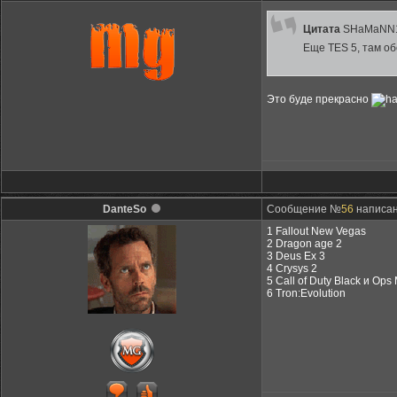
Цитата
SHaMaNN
Еще TES 5, там о
Это буде прекрасно
DanteSo
Сообщение №
56
написано
1 Fallout New Vegas
2 Dragon age 2
3 Deus Ex 3
4 Crysys 2
5 Call of Duty Black и Ops
6 Tron:Evolution