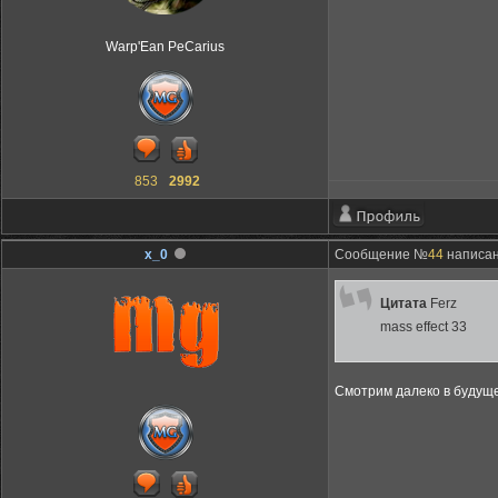
Warp'Ean PeCarius
853
2992
x_0
Сообщение №
44
написан
Цитата
Ferz
mass effect 33
Смотрим далеко в будуще