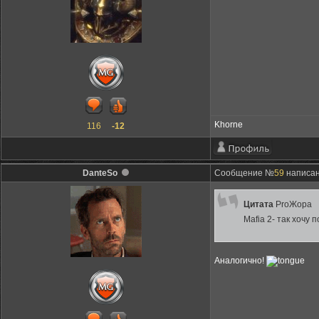
Khorne
116
-12
DanteSo
Сообщение №
59
написан
Цитата
ProЖора
Mafia 2- так хочу п
Аналогично!