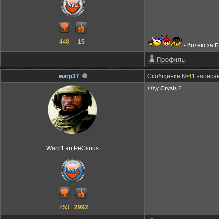
448
15
- болею за 
warp37
Сообщение №
41
написан
Жду Crysis 2
Warp'Ean PeCarius
853
2992