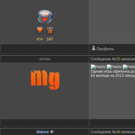
404
167
s0vwa
Сообщение №
35
написан
Однако игра офигенна до
Её вообще на 2012 обе
Nidved
Сообщение №
36
написан