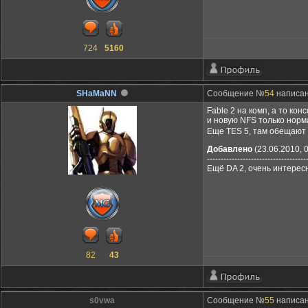
724
5160
SHaMaNN
Сообщение №
54
написано
Fable 2 на комп, а то кон
и новую NFS только норм
Еще TES 5, там обещают 
Добавлено
(23.06.2010, 
------------------------------------
Ещё DA 2, очень интерес
82
43
s0vwa
Сообщение №
55
написан