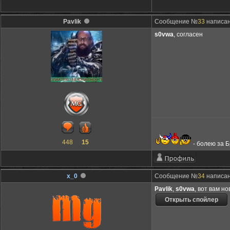
Pavlik
Сообщение №
33
написан
s0vwa
, согласен
448
15
- болею за 
x_0
Сообщение №
34
написан
Pavlik
,
s0vwa
, вот вам но