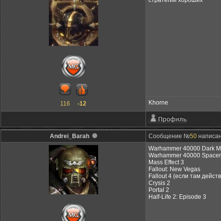
стратегий хороших
Khorne
116
-12
Andrei_Barah
Сообщение №
50
написан
Warhammer 40000 Dark Mi
Warhammer 40000 Space
Mass Effect 3
Fallout: New Vegas
Fallout 4 (если там дейс
Crysis 2
Portal 2
Half-Life 2: Episode 3