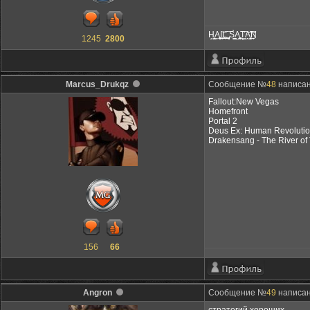
Ḥ̜̙̯͇A̼̮͎͚̯͉͜I̪͜͝L͍̪̻͈͞ ̡̞͕͕̻̞ͅS̛̰͇ͅA̺̯͖͔̼͍̘̼T͓̣̤̮͠ͅA̭̝̬̭͜͡͠Ņ
1245
2800
Marcus_Drukqz
Сообщение №
48
написан
Fallout:New Vegas
Homefront
Portal 2
Deus Ex: Human Revoluti
Drakensang - The River o
156
66
Angron
Сообщение №
49
написан