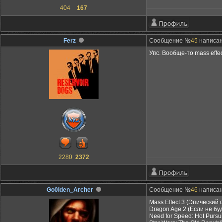
404
167
Ferz
Сообщение №
45
написан
Упс. Вообще-то mass effec
2280
2372
Go0lden_Archer
Сообщение №
46
написано
Mass Effect 3 (Эпический
Dragon Age 2 (Если не буд
Need for Speed: Hot Pursui