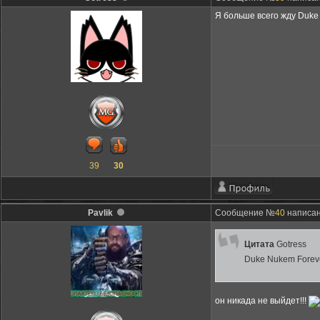
Я больше всего жду Duke 
39
30
Pavlik
Сообщение №
40
написан
Цитата
Gotress
Duke Nukem Forev
он никада не выйдет!!!