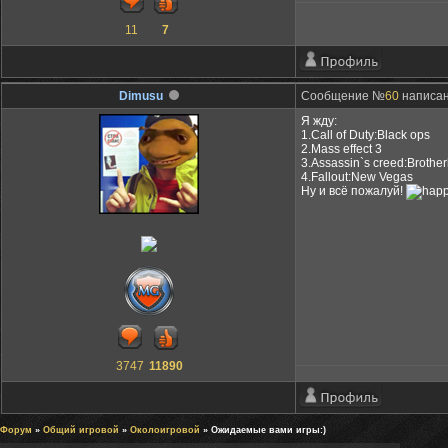
11
7
Dimusu
Сообщение №
60
написан
Я жду:
1.Call of Duty:Black ops
2.Mass effect 3
3.Assassin`s creed:Brothe
4.Fallout:New Vegas
Ну и всё пожалуй!
3747
11890
Форум
»
Общий игровой
»
Околоигровой
» Ожидаемые вами игры:)