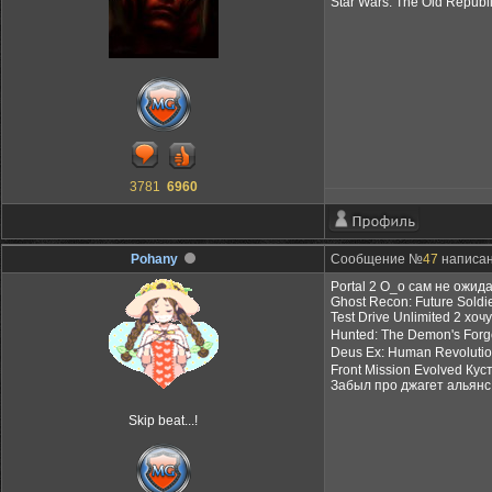
Star Wars: The Old Republi
3781
6960
Pohany
Сообщение №
47
написано
Portal 2 О_о сам не ожида
Ghost Recon: Future Soldi
Test Drive Unlimited 2 х
Hunted: The Demon's For
Deus Ex: Human Revoluti
Front Mission Evolved Ку
Забыл про джагет альянс
Skip beat...!