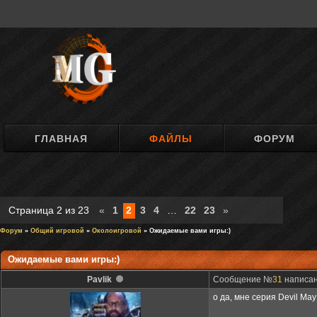
ГЛАВНАЯ
ФАЙЛЫ
ФОРУМ
Страница
2
из
23
«
1
2
3
4
…
22
23
»
Форум
»
Общий игровой
»
Околоигровой
» Ожидаемые вами игры:)
Ожидаемые вами игры:)
Pavlik
Сообщение №
31
написано
о да, мне серия Devil Ma