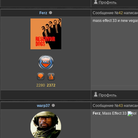
Ferz
Сообщение №
42
написан
mass effect 33 и new vega
2280
2372
warp37
Сообщение №
43
написан
Ferz
, Mass Effect 33