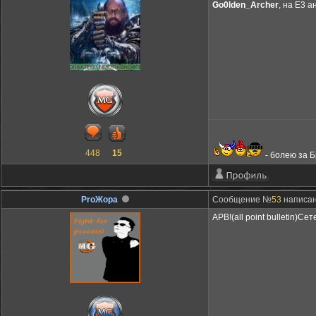
Go0lden_Archer
, на Е3 
448
15
- болею за 
ProЖора
Сообщение №
53
написан
APB!(all point bulletin)