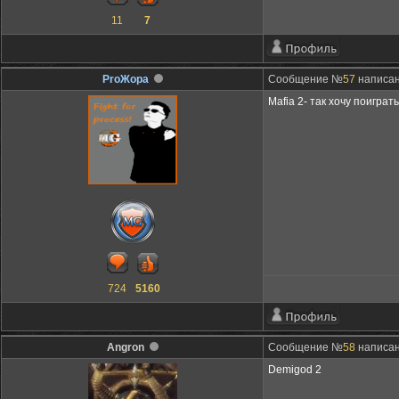
11
7
ProЖора
Сообщение №
57
написан
Mafia 2- так хочу поиграть
724
5160
Angron
Сообщение №
58
написан
Demigod 2