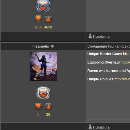
1058
4650
msametis
Сообщение №
5
написано:
htt
Unique Border Gates
http:
Equipping Overhaul
Raven witch armor and A
http://w
Unique Uniques
1
20