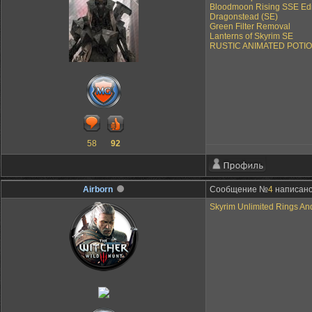
Bloodmoon Rising SSE Edi
Dragonstead (SE)
Green Filter Removal
Lanterns of Skyrim SE
RUSTIC ANIMATED POTIO
58
92
Airborn
Сообщение №
4
написано:
Skyrim Unlimited Rings An