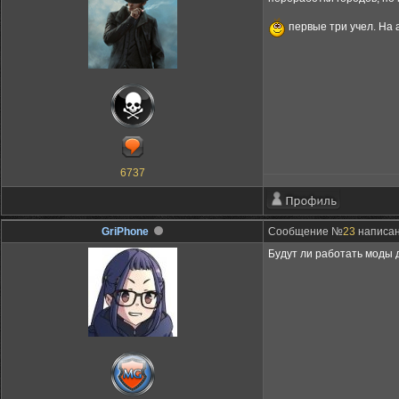
первые три учел. На 
6737
GriPhone
Сообщение №
23
написан
Будут ли работать моды 