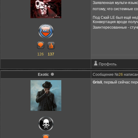
Заявленная мульти-языко
потому, что системные с
Под Скай LE был ещё не
Конвертация вроде получ
Заинтересованные - стуч
126
137
Exotic
Сообщение №
26
написан
Grisli
, первый сейчас пер