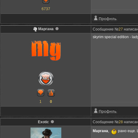
6737
Маргана
Сообщение №
27
написан
skyrim special edition -
1
0
Exotic
Сообщение №
28
написан
Маргана
,
рано еще. L