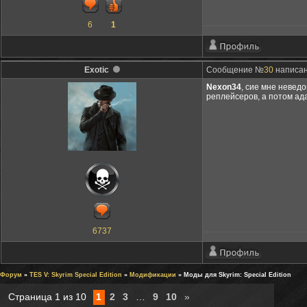
6
1
Exotic
Сообщение №
30
написан
Nexon34
, сие мне невед
реплейсеров, а потом ад
6737
Форум
»
TES V: Skyrim Special Edition
»
Модификации
» Моды для Skyrim: Special Edition
Страница
1
из
10
1
2
3
…
9
10
»