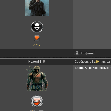
6737
Nexon34
Сообщение №
29
написан
Exotic,
А вообще есть сей