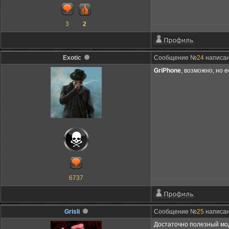
3
2
Exotic
Сообщение №
24
написан
GriPhone
, возможно, но 
6737
Grisli
Сообщение №
25
написано
Достаточно полезный мо