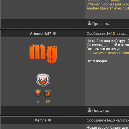
Northborn Fur Hoods
Dwemer Goggles and Scou
Another Black Thieves Gui
Artemchik87
Сообщение №
15
написан
На мой взгляд ещё круто
Он очень длинный и атмо
Вот ссылка на нехус:
http://www.nexusmods.com
Всем добра!
5
20
Meltina
Сообщение №
16
написан
Новая версия башни для