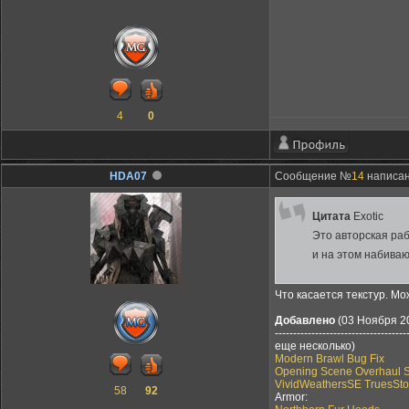
4
0
HDA07
Сообщение №
14
написано
Цитата
Exotic
Это авторская раб
и на этом набиваю
Что касается текстур. Мо
Добавлено
(03 Ноября 20
------------------------------------
еще несколько)
Modern Brawl Bug Fix
Opening Scene Overhaul 
VividWeathersSE TruesSt
58
92
Armor: