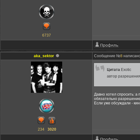
6737
aka_sektor
Сообщение №
8
написано:
Цитата
Exotic
автор разрешения
Давно хотел спросить: а
обязательно разрешени
Если уже обсуждали - кин
234
3020