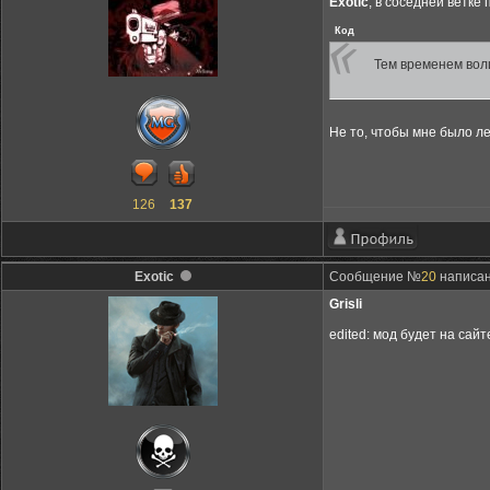
Exotic
, в соседней ветк
Код
Тем временем волш
Не то, чтобы мне было ле
126
137
Exotic
Сообщение №
20
написано
Grisli
edited: мод будет на сай