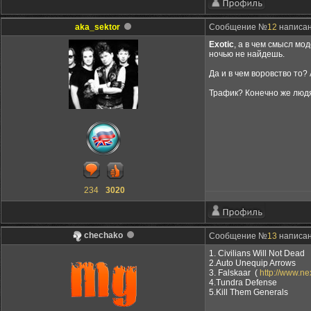
aka_sektor
Сообщение №
12
написано
Exotic
, а в чем смысл мо
ночью не найдешь.
Да и в чем воровство то?
Трафик? Конечно же людя
234
3020
chechako
Сообщение №
13
написан
1. Сivilians Will Not Dead
2.Auto Unequip Arrows
3. Falskaar (
http://www.n
4.Tundra Defense
5.Kill Them Generals