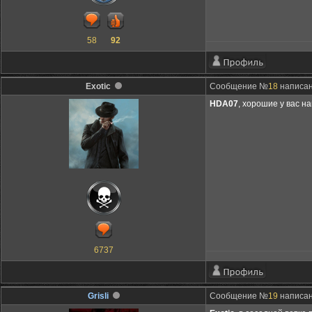
58
92
Exotic
Сообщение №
18
написано
HDA07
, хорошие у вас н
6737
Grisli
Сообщение №
19
написано