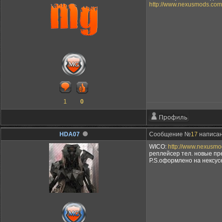
http://www.nexusmods.com/
1
0
HDA07
Сообщение №
17
написано
WICO:
http://www.nexusmo
реплейсер тел. новые пр
P.S.оформлено на нексус