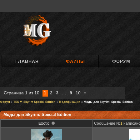
ГЛАВНАЯ
ФАЙЛЫ
ФОРУМ
Страница
1
из
10
1
2
3
…
9
10
»
Форум
»
TES V: Skyrim Special Edition
»
Модификации
» Моды для Skyrim: Special Edition
Моды для Skyrim: Special Edition
Exotic
Сообщение №
1
написано: