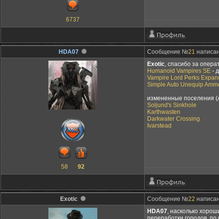
6737
HDA07
Сообщение №
21
написано
Exotic
, спасибо за опер
Humanoid Vampires SE
- 
Vampire Lord Perks Expa
Simple Auto Unequip Amm
измененные поселения (
Soljund's Sinkhole
Karthwasten
Darkwater Crossing
Ivarstead
58
92
Exotic
Сообщение №
22
написан
HDA07
, насколько хорош
переработки городов, по