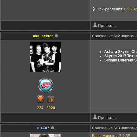
Прикрепления:
638782
aka_sektor
Сообщение №
2
написано:
Ashara Skyrim Cha
Skyrim 2017 Textu
Slightly Different 
234
3020
HDA07
Сообщение №
3
написано:
Better Vampires 7.4 SE