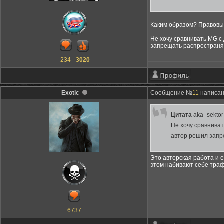
Каким образом? Правовым?
Не хочу сравнивать MG с 
запрещать распространя
234
3020
Exotic
Сообщение №
11
написано
Цитата
aka_sektor
Не хочу сравниват
автор решил запр
Это авторская работа и е
этом набивают себе траф
6737