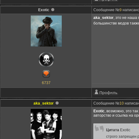
Exotic
Сообщение №
9
написано:
aka_sektor
, это не наша
большинстве модов также
6737
aka_sektor
Сообщение №
10
написан
Exotic
, возможно, это та
авторство и ссылка на ор
Цитата
Exotic
строго запрещен 