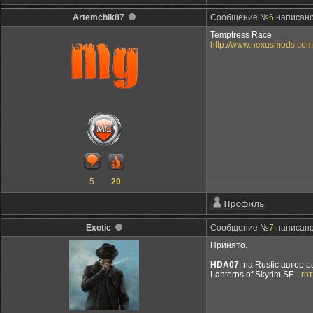
Artemchik87
Сообщение №
6
написано:
Temptress Race
http://www.nexusmods.com
5
20
Exotic
Сообщение №
7
написано:
Принято.
HDA07
, на Rustic автор
Lanterns of Skyrim SE -
го