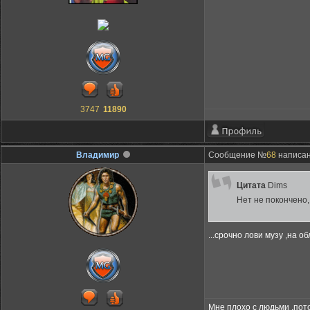
3747
11890
Владимир
Сообщение №
68
написано
Цитата
Dims
Нет не покончено, 
...срочно лови музу ,на о
Мне плохо с людьми ,пот