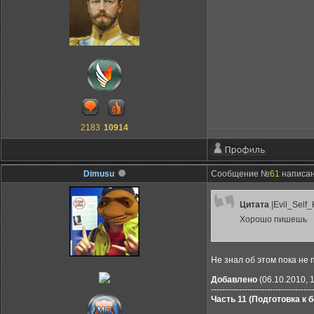
2183
10914
Dimusu
Сообщение №
61
написано
Цитата
|Evil_Self_K
Хорошо пишешь
Не знал об этом пока не
Добавлено
(06.10.2010, 
------------------------------------
Часть 11 (Подготовка к 