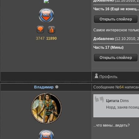
Добавлено
(11.10.2010, 2
------------------------------------
Часть 16 (Ещё не конец...
Самое интересное тольк
3747
11890
Добавлено
(12.10.2010, 
------------------------------------
Часть 17 (Мины)
Владимир
Сообщение №
64
написано
Цитата
Dims
Норд, заняв пози
...что мины...видеть?