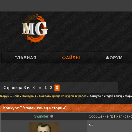
ГЛАВНАЯ
ФАЙЛЫ
ФОРУМ
Страница
3
из
3
«
1
2
3
Форум
»
Сайт
»
Конкурсы
»
Сокровищница конкурсных работ
» Конкурс " Угадай конец истор
Конкурс " Угадай конец истории"
Swindler
Сообщение №
1
написано:
уд.