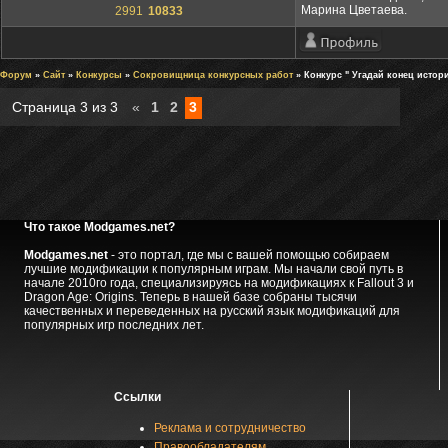
Марина Цветаева.
2991
10833
Форум
»
Сайт
»
Конкурсы
»
Сокровищница конкурсных работ
» Конкурс " Угадай конец истор
Страница
3
из
3
«
1
2
3
Что такое Modgames.net?
Modgames.net
- это портал, где мы с вашей помощью собираем
лучшие модификации к популярным играм. Мы начали свой путь в
начале 2010го года, специализируясь на модификациях к Fallout 3 и
Dragon Age: Origins. Теперь в нашей базе собраны тысячи
качественных и переведенных на русский язык модификаций для
популярных игр последних лет.
Ссылки
Реклама и сотрудничество
Правообладателям