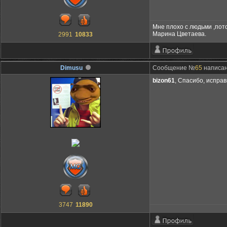
Мне плохо с людьми ,пот
Марина Цветаева.
2991
10833
Dimusu
Сообщение №
65
написано
bizon61
, Спасибо, испра
3747
11890