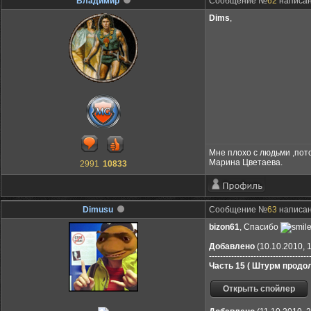
Владимир
Сообщение №
62
написано
Dims
,
Мне плохо с людьми ,пот
Марина Цветаева.
2991
10833
Dimusu
Сообщение №
63
написано
bizon61
, Спасибо
Добавлено
(10.10.2010, 
------------------------------------
Часть 15 ( Штурм продо