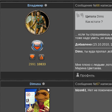
Владимир
Сообщение №
66
написано
Цитата
Dims
Как кстати ?
... если ты спрашиваешь 
тоже надо уметь ,не каждо
Добавлено
(15.10.2010, 
------------------------------------
Dims
, ты куда пропал ,вс
2991
10833
Мне плохо с людьми ,пот
Марина Цветаева.
Dimusu
Сообщение №
67
написано
bizon61
, Нет не покончено