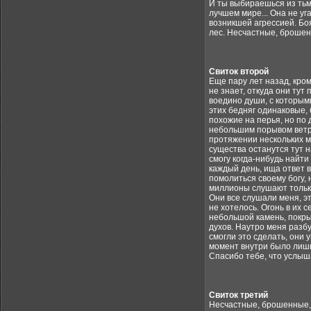
И ты выбираешься из тьмы
лучшем мире... Она не уг
возникшей агрессией. Бо
лес. Несчастные, брошен
Свиток второй
Еще пару лет назад, кром
не знает, откуда они тут 
воедино души, с которыми
этих бедняг одинаковые, 
похожие на перья, но по 
небольшим порывом ветра,
протяжении нескольких мин
существа останутся тут на
смогу когда-нибудь найти
каждый день, ища ответ в
помолиться своему богу, н
миллионы слушают только
Они все слушали меня, эт
не хотелось. Огонь в их 
небольшой камень, покрыт
духов. Наутро меня разбу
смогли это сделать, они 
момент внутри было лишь 
Спасибо тебе, что услыша
Свиток третий
Несчастные, брошенные, 