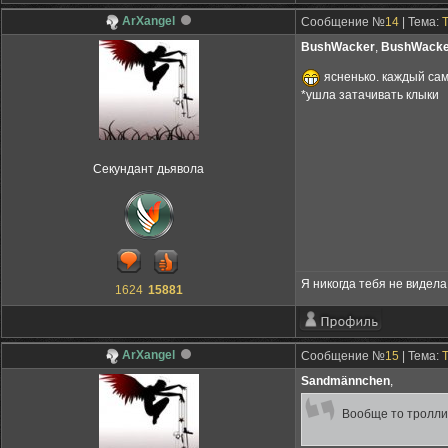
ArXangel
Сообщение №
14
| Тема:
BushWacker
,
BushWacke
ясненько. каждый сам 
*ушла затачивать клыки
Секундант дьявола
Я никогда тебя не видела,
1624
15881
ArXangel
Сообщение №
15
| Тема:
Sandmännchen
,
Вообще то тролли