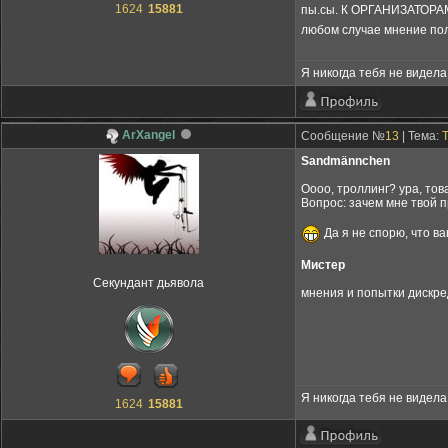
1624
15881
пы.сы. К ОРГАНИЗАТОРАМ:
любом случае мнение по
Я никогда тебя не видела,
ArXangel
Сообщение №
13
| Тема:
Sandmännchen
Оооо, троллинг? ура, то
Вопрос: зачем мне твой 
Да я не спорю, что в
Мистер
Секундант дьявола
мнения и попытки дискред
Я никогда тебя не видела,
1624
15881