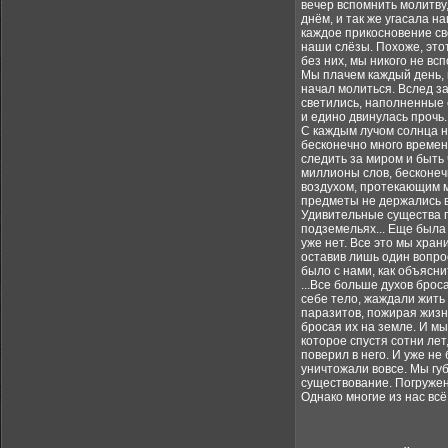
вечер вспомнить молитву,
днём, и так же угасала н
каждое прикосновение сво
наши слёзы. Похоже, этот 
без них, мы никого не всп
Мы плачем каждый день, к
начал молиться. Вслед з
светились, наполненные с
и едино двинулась прочь.
С каждым лучом солнца на
бесконечно много времен
следить за миром и быть 
миллионы слов, бесконеч
воздухом, протекающим м
предметы не держались в 
Удивительные существа по
подземельях... Еще была 
уже нет. Все это мы хран
оставив лишь один вопрос
было с нами, как объясни
...Все больше духов брос
себе тело, жаждали жить
паразитов, пожирая жизнь
бросая их на земле. И мы
которое спустя сотни лет
поверил в него. И уже не
уничтожали вовсе. Мы гу
существование. Погруженн
Однако многие из нас всё