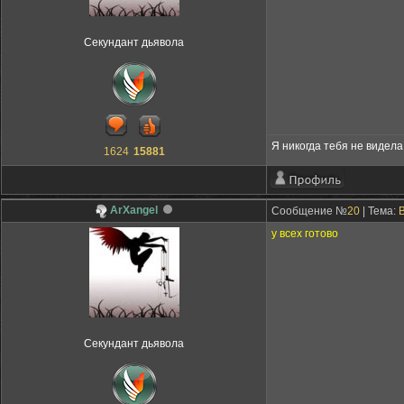
Секундант дьявола
Я никогда тебя не видела,
1624
15881
ArXangel
Сообщение №
20
| Тема:
у всех готово
Секундант дьявола