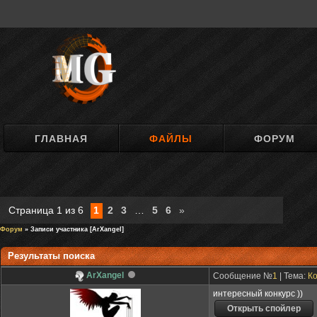
ГЛАВНАЯ
ФАЙЛЫ
ФОРУМ
Страница
1
из
6
1
2
3
…
5
6
»
Форум
» Записи участника [ArXangel]
Результаты поиска
ArXangel
Сообщение №
1
| Тема:
Ко
интересный конкурс ))