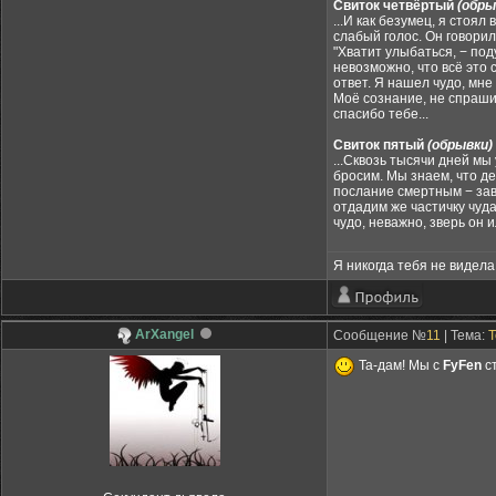
Свиток четвёртый
(обры
...И как безумец, я стоял
слабый голос. Он говорил 
"Хватит улыбаться, − под
невозможно, что всё это с
ответ. Я нашел чудо, мне
Моё сознание, не спрашива
спасибо тебе...
Свиток пятый
(обрывки)
...Сквозь тысячи дней мы
бросим. Мы знаем, что де
послание смертным − заве
отдадим же частичку чуда
чудо, неважно, зверь он и
Я никогда тебя не видела,
ArXangel
Сообщение №
11
| Тема:
Т
Та-дам! Мы с
FyFen
с