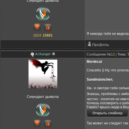
Секундант дьявола
Я никогда тебя не видела,
1624
15881
ArXangel
Сообщение №
12
| Тема:
Mordecai
Спасибо )) Ну, что успел
Sandmännchen
,
Хм.. я смотрю тебя сильн
Знаешь, проблемы с амбиц
Секундант дьявола
честно - понятия не имел
Хочешь поговорить о раб
Fatalis? крысо-люди в Bey
Так может не следует та