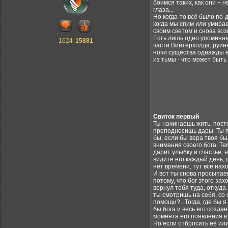
боимся таких, как они − 
глаза...
Но когда-то всё было по-
когда мы спим или умирае
своим светом и снова воз
Есть лишь одно упоминан
1624
15881
части Винтерхолда, руин
ночи существа однажды ем
из тьмы - что может быть
Свиток первый
Ты начинаешь жить, посте
преподносишь дары. Ты по
бы, если бы вера твоя бы
внимания своего бога. Теб
дарит улыбку и счастье, 
видите его каждый день, 
нет времени, тут все нах
И вот ты снова просыпае
потому, что бог этого зах
вернул тебя туда, откуда 
ты смотришь на себя, со 
помощи?.. Тогда, где бы 
бы бога и весь его созда
момента его появления в 
Но если отбросить её или