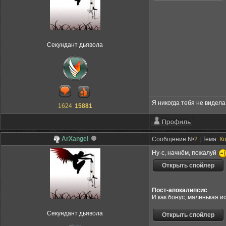
Секундант дьявола
Я никогда тебя не видела,
1624
15881
ArXangel
Сообщение №
2
| Тема:
Ко
Ну-с, начнём, пожалуй
Пост-апокалипсис
И как бонус, маленькая и
Секундант дьявола