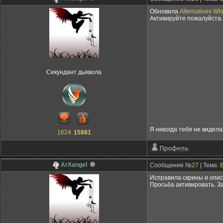
Обновила
Alternatives Wh
Активируйте пожалуйста.
Секундант дьявола
Я никогда тебя не видела,
1624
15881
ArXangel
Сообщение №
27
| Тема:
Исправила скрины и опи
Просьба активировать. З