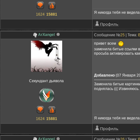
Я никогда тебя не видела,
1624
15881
ArXangel
Сообщение №
25
| Тема:
привет всем
заменила битые ссылки 
просьба активировать как
Добавлено
(07 Января 20
------------------------------------
Секундант дьявола
Заменила битые картинк
поднялась ((( Извиняю
Я никогда тебя не видела,
1624
15881
ArXangel
Сообщение №
26
| Тема: