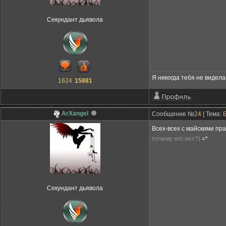
Секундант дьявола
Я никогда тебя не видела,
1624
15881
ArXangel
Сообщение №
24
| Тема:
Всех-всех с майскими пр
почему его нет?)
=*
Секундант дьявола