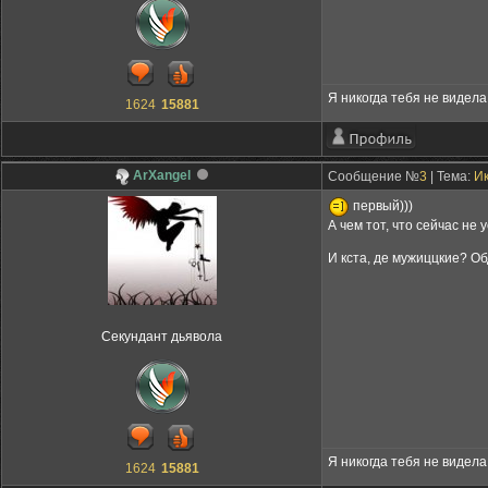
Я никогда тебя не видела,
1624
15881
ArXangel
Сообщение №
3
| Тема:
Ик
первый)))
А чем тот, что сейчас не
И кста, де мужиццкие? О
Секундант дьявола
Я никогда тебя не видела,
1624
15881