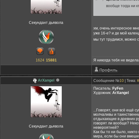
вообще тогда ни к
Секундант дьявола
хм, очень интересное мне
уже 16-е? и де мой кале
мы тут трудимся, можно 
1624
15881
Я никогда тебя не видела,
ArXangel
Сообщение №
10
| Тема:
К
Писатель:
FyFen
Художник:
ArXangel
...Говорят, они всё ещё с
молчаливы и таинственны.
отдыхающие в древних руи
говорят ли вообще? Неко
Секундант дьявола
невероятней?
Как бы то ни было, никто
мира, если бы они вмешив