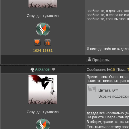
вообще-то, я девочка, та
вообще-то, я слова не ска
Секундант дьявола
вообще-то, твои высказыв
Я никогда тебя не видела,
1624
15881
ArXangel
Сообщение №
16
| Тема:
Привет всем. Очень стра
вылетать несколько раз п
Цитата
IÐ™
Ucoz не поддержи
Секундант дьявола
всегда
всё нормально (в
На работе Опера - там пр
В общем, крашится тольк
Есть мысли по этому пов