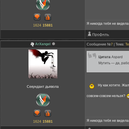
Я никогда тебя не видела,
1624
15881
ArXangel
Сообщение №
7
| Тема:
Те
Цитата
Aspard
Мутить — да, раб
Ну как хотите. Жал
Секундант дьявола
совсем-совсем нельзя?
Я никогда тебя не видела,
1624
15881