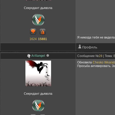
Секундант дьявола
Я никогда тебя не видела,
1624
15881
ArXangel
Сообщение №
28
| Тема:
Обновила
Chesko Wearabl
Просьба активировать. З
Секундант дьявола