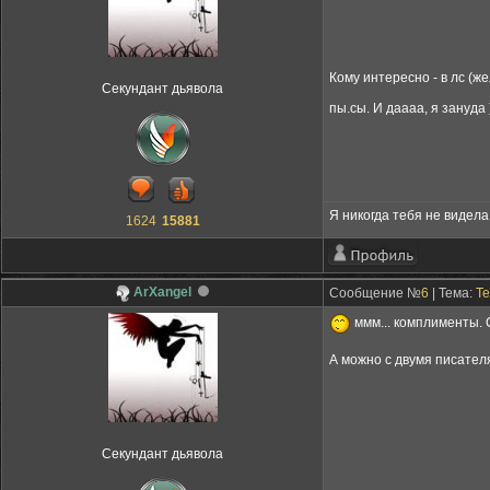
Кому интересно - в лс (ж
Секундант дьявола
пы.сы. И даааа, я зануда )
Я никогда тебя не видела,
1624
15881
ArXangel
Сообщение №
6
| Тема:
Те
ммм... комплименты.
А можно с двумя писате
Секундант дьявола