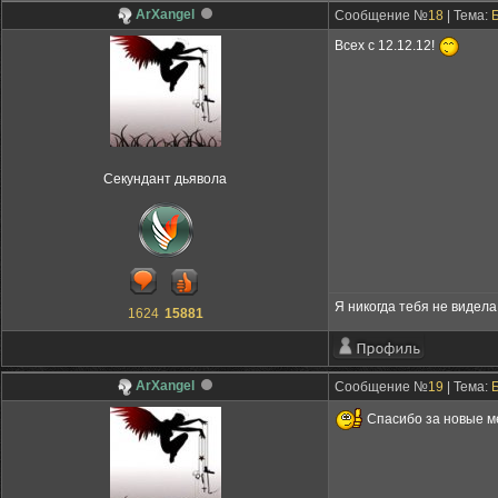
ArXangel
Сообщение №
18
| Тема:
Всех с 12.12.12!
Секундант дьявола
Я никогда тебя не видела,
1624
15881
ArXangel
Сообщение №
19
| Тема:
Спасибо за новые ме