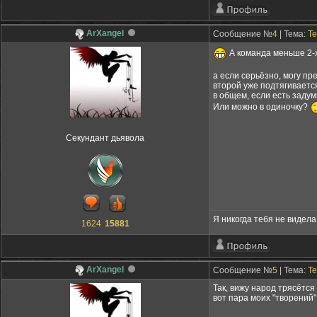
ArXangel
Сообщение №
4
| Тема:
Те
А команда меньше 2-х
а если серьёзно, могу пр
второй уже подтягивается
в общем, если есть задумк
Или можно в одиночку?
Секундант дьявола
Я никогда тебя не видела,
1624
15881
ArXangel
Сообщение №
5
| Тема:
Те
Так, вижу народ трясётся
вот пара моих "творений"