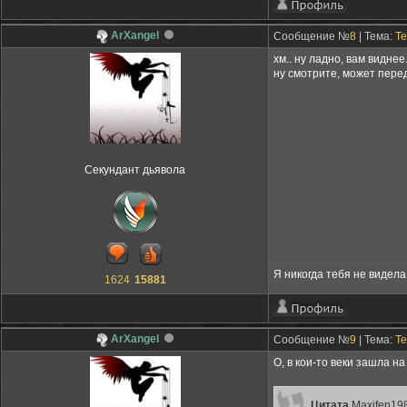
ArXangel
Сообщение №
8
| Тема:
Те
хм.. ну ладно, вам видне
ну смотрите, может перед
Секундант дьявола
Я никогда тебя не видела,
1624
15881
ArXangel
Сообщение №
9
| Тема:
Те
О, в кои-то веки зашла на
Цитата
Maxifen19