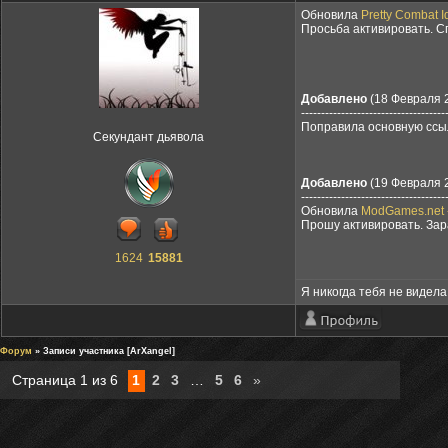
Обновила
Pretty Combat I
Просьба активировать. С
Добавлено
(18 Февраля 2
------------------------------------
Поправила основную ссы
Секундант дьявола
Добавлено
(19 Февраля 2
------------------------------------
Обновила
ModGames.net -
Прошу активировать. Зар
1624
15881
Я никогда тебя не видела,
Форум
» Записи участника [ArXangel]
Страница
1
из
6
1
2
3
…
5
6
»