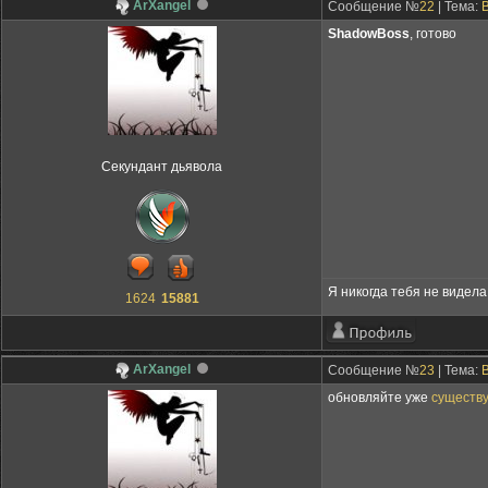
ArXangel
Сообщение №
22
| Тема:
ShadowBoss
, готово
Секундант дьявола
Я никогда тебя не видела,
1624
15881
ArXangel
Сообщение №
23
| Тема:
обновляйте уже
существ