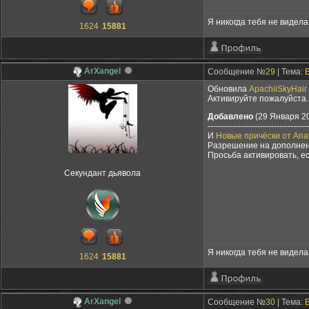
Я никогда тебя не видела,
1624
15881
ArXangel
Сообщение №
29
| Тема:
Обновила
ApachiiSkyHair
Активируйте пожалуйста.
Добавлено
(29 Января 20
------------------------------------
И
Новые причёски от Апа
Разрешение на дополнени
Просьба активировать, е
Секундант дьявола
Я никогда тебя не видела,
1624
15881
ArXangel
Сообщение №
30
| Тема: