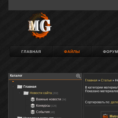
ГЛАВНАЯ
ФАЙЛЫ
ФОРУ
Каталог
Главная
»
Статьи
»
Н
Главная
В категории материа
Показано материало
Новости сайта
[202]
Важные новости
[34]
Сортировать по:
дате
Конкурсы
[126]
События
[42]
Metr