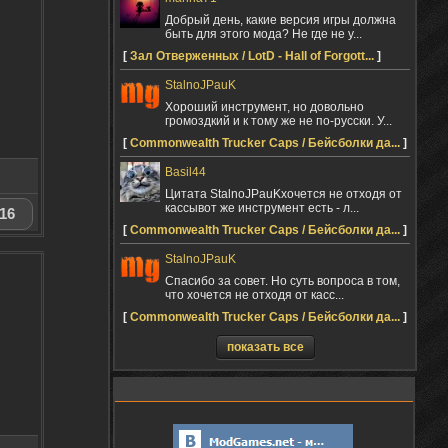
Добрый день, какие версия игры должна
быть для этого мода? Не где не у...
[
Зал Отверженных / LotD - Hall of Forgott...
]
StalnoJPauK
Хороший инструмент, но довольно
громоздкий и к тому же не по-русски. У...
[
Commonwealth Trucker Caps / Бейсболки да...
]
Basil44
Цитата StalnoJPauKхочется не отходя от
кассывот же инструмент есть - л...
16
[
Commonwealth Trucker Caps / Бейсболки да...
]
StalnoJPauK
Спасибо за совет. Но суть вопроса в том,
что хочется не отходя от касс...
[
Commonwealth Trucker Caps / Бейсболки да...
]
показать все