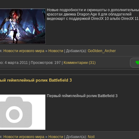
Новые подробности и скриншоты о дополнительны
красотах движка Dragon Age II для обладателей
видеокарт с поддержкой DirectX 10 альбо DirectX 11
я:
Новости игрового мира
»
Новости
| Добавил(a):
Go0lden_Archer
: 4 марта 2011 | Просмотров: 197 |
Комментарии (31)
ый геймплейный ролик Battlefield 3
Первый геймплейный ролик Battlefield 3
я:
Новости игрового мира
»
Новости
| Добавил(a):
Noil