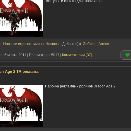
текстуры, и ссылка для скачивания.
я:
Новости игрового мира
»
Новости
| Добавил(a):
Go0lden_Archer
: 6 марта 2011 | Просмотров: 5017 |
Комментарии (37)
on Age 2 TV реклама.
Парочка рекламных роликов Dragon Age 2.