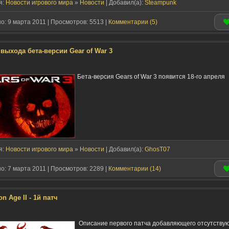
я:
Новости игрового мира
»
Новости
| Добавил(a):
Steampunk
: 9 марта 2011 | Просмотров: 5513 |
Комментарии (5)
 выхода бета-версии Gear of War 3
Бета-версия Gears of War 3 появится 18-го апреля
я:
Новости игрового мира
»
Новости
| Добавил(a):
GhosT07
: 7 марта 2011 | Просмотров: 2289 |
Комментарии (14)
n Age II - 1й патч
Описание первого патча добавляющего отсутству