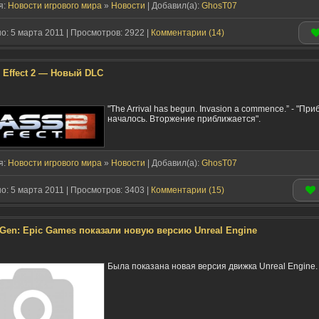
я:
Новости игрового мира
»
Новости
| Добавил(a):
GhosT07
: 5 марта 2011 | Просмотров: 2922 |
Комментарии (14)
 Effect 2 — Новый DLC
"The Arrival has begun. Invasion a commence.” - "Пр
началось. Вторжение приближается".
я:
Новости игрового мира
»
Новости
| Добавил(a):
GhosT07
: 5 марта 2011 | Просмотров: 3403 |
Комментарии (15)
 Gen: Epic Games показали новую версию Unreal Engine
Была показана новая версия движка Unreal Engine.