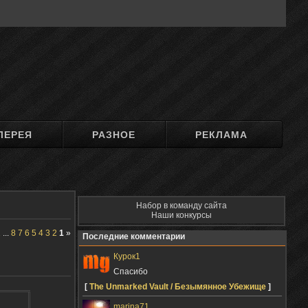
ЛЕРЕЯ
РАЗНОЕ
РЕКЛАМА
Набор в команду сайта
Наши конкурсы
1
...
8
7
6
5
4
3
2
1
»
Последние комментарии
Курок1
Спасибо
[
The Unmarked Vault / Безымянное Убежище
]
marina71