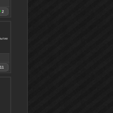
2
ибытие
11