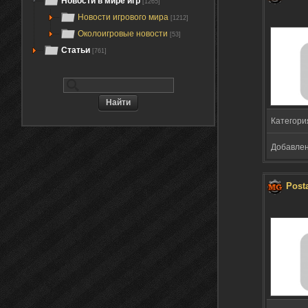
Новости в мире игр
[1265]
Новости игрового мира
[1212]
Околоигровые новости
[53]
Статьи
[761]
Категори
Добавлено
Post