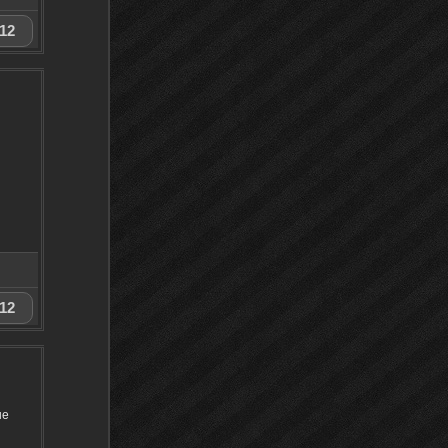
12
12
ые