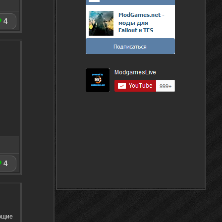
4
4
ющие