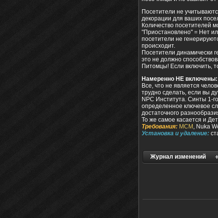
Посетители не учитываются
декорации для ваших посе
Количество посетителей мо
"Приостановлено" = Нет ил
посетители не генерируются
происходит.
Посетители динамически ге
это не должно способство
Питомцы! Если включить, то
Намеренно НЕ включены:
Все, что не является чело
трудно сделать, если вы ду
NPC Института. Синты 1-го
определенное ключевое сло
достаточного разнообрази
То же самое касается и Де
Требования:
МСМ
, Nuka W
Установка и удаление:
ст
Журнал изменений