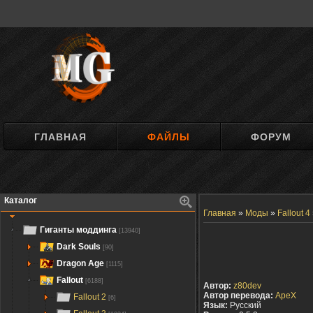
ГЛАВНАЯ
ФАЙЛЫ
ФОРУМ
Каталог
Главная
»
Моды
»
Fallout 4
Гиганты моддинга
[13940]
Dark Souls
[90]
Dragon Age
[1115]
Fallout
[6188]
Автор:
z80dev
Автор перевода:
ApeX
Fallout 2
[6]
Язык:
Русский