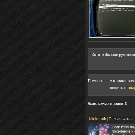
Хотите больше русскояз
Помогите нам в поиске кач
пишите
в тем
Всего комментариев
:
3
blinkmoth
|
Пользователь
Если кому по
поселение и 