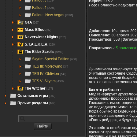
Fallout 3
Версия:
0.5.2
[1034]
Лор:
Полностью подходит 
Fallout 4
[2264]
Fallout: New Vegas
[2884]
GTA
[267]
Mass Effect
[52]
Добавлено:
10 апреля 202
Обновлено:
30 апреля 202
Neverwinter Nights
[232]
Просмотров:
558 |
Загрузо
S.T.A.L.K.E.R.
[220]
Понравилось:
5
пользоват
The Elder Scrolls
[5599]
Skyrim Special Edition
[630]
TES III: Morrowind
[34]
Динамически генерирует д
Учитывая состояние Содру
TES IV: Oblivion
[549]
поселение с кучей бездейс
TES V: Skyrim
что все ваши поселенцы з
[4386]
The Witcher
[177]
Как это работает:
Мод генерирует дружелюбн
Остальные игры
[357]
дружинники Добрососедства
Голозапись имеет опции 
Прочие разделы
[167]
до подходящего момента в
Когда обычно враждебные 
приятное заведение и буду
«Гость-рейдер», и будут ср
Эти ребята не обычные ску
время от времени немного 
песочницы и не зависит от