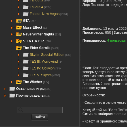
Fallout 3
Версия:
1.0 (10.02.2026)
[1034]
Лор:
Полностью подходит 
Fallout 4
[2264]
Fallout: New Vegas
[2884]
GTA
[267]
Mass Effect
[52]
Добавлено:
13 марта 2026
Просмотров:
950 |
Загрузо
Neverwinter Nights
[232]
Понравилось:
4
пользоват
S.T.A.L.K.E.R.
[220]
The Elder Scrolls
[5599]
Skyrim Special Edition
[630]
TES III: Morrowind
[34]
"Волт-Тек" с гордостью пр
TES IV: Oblivion
[549]
теперь доступна по всему 
TES V: Skyrim
[4386]
система связывает все хр
или построенный вами тайн
The Witcher
[177]
Безопасный, централизован
оно вам нужно.
Остальные игры
[357]
Особенности:
Прочие разделы
[167]
- Сохраните в одном месте.
Каждый тайник "Волт-Тек" 
Сити или забираете его на 
- Крафт из хранимого хлам