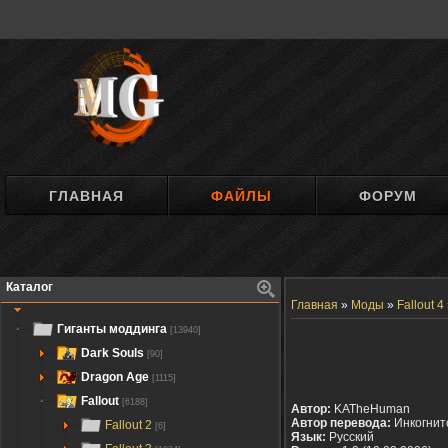
ГЛАВНАЯ
ФАЙЛЫ
ФОРУМ
Каталог
Главная
»
Моды
»
Fallout 4
Гиганты моддинга
[13940]
Dark Souls
[90]
Dragon Age
[1115]
Fallout
[6188]
Автор:
KATheHuman
Автор перевода:
Инкогнит
Fallout 2
[6]
Язык:
Русский