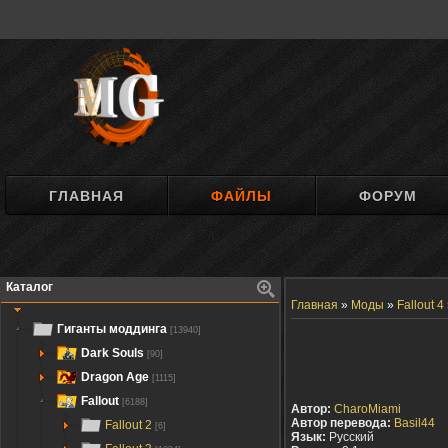
ГЛАВНАЯ
ФАЙЛЫ
ФОРУМ
Каталог
Главная
»
Моды
»
Fallout 4
Гиганты моддинга
[13940]
Dark Souls
[90]
Dragon Age
[1115]
Fallout
[6188]
Автор:
CharoMiami
Автор перевода:
Basil44
Fallout 2
[6]
Язык:
Русский