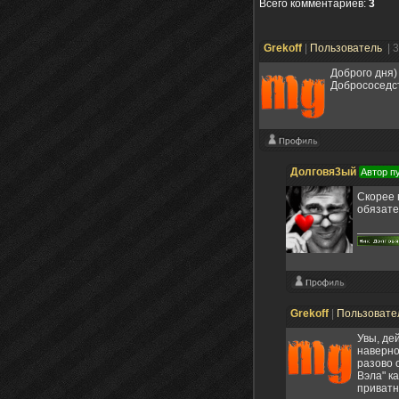
Всего комментариев
:
3
Grekoff
|
Пользователь
| 
Доброго дня)
Добрососедс
Долговя3ый
Автор п
Скорее 
обязате
Grekoff
|
Пользовате
Увы, дей
наверно
разово 
Вэла" к
приватн