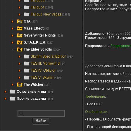
Fallout 3
Версия:
2.1
[1034]
Лор:
Полностью подходит 
Fallout 4
[2264]
Распространение:
Требуе
Fallout: New Vegas
[2884]
GTA
[267]
Mass Effect
[52]
Добавлено:
30 апреля 202
Neverwinter Nights
[232]
Просмотров:
755 |
Загрузо
S.T.A.L.K.E.R.
[220]
Понравилось:
3
пользоват
The Elder Scrolls
[5599]
Skyrim Special Edition
[630]
TES III: Morrowind
[34]
Добавляет дом игрока в Д
TES IV: Oblivion
[549]
Нет квестов,нет ключей,пр
TES V: Skyrim
[4386]
Располагается в здании на
The Witcher
[177]
Совместим с модом BETTE
Остальные игры
[357]
Требования:
Прочие разделы
[167]
- Все DLC
Особенности:
- Небольшая область краф
- Потрясающий беспорядок