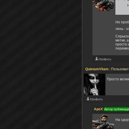
Н
Не проб
лень - 
Серьезн
метки, 
просто 
перемещ
QuietamVitam
|
Пользова
Просто вели
ApeX
Автор публикац
На здо