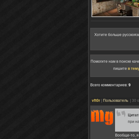
Хотите больше русскояз
Помогите нам в поиске кач
пишите
в тем
Всего комментариев
:
9
vft0r
|
Пользователь
| 30 
Цита
при н
Вообще-то, я