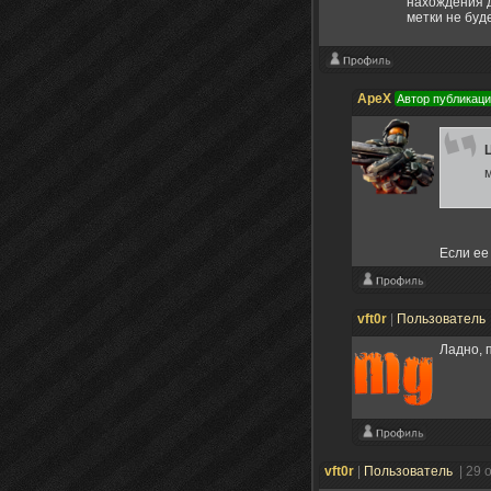
нахождения д
метки не буд
ApeX
Автор публикац
Если ее
vft0r
|
Пользователь
Ладно, 
vft0r
|
Пользователь
| 29 