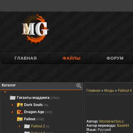
ГЛАВНАЯ
ФАЙЛЫ
ФОРУМ
Каталог
Главная
»
Моды
»
Fallout 4
Гиганты моддинга
[13941]
Dark Souls
[90]
Dragon Age
[1115]
Fallout
[6188]
Автор:
WondererSoLo
Автор перевода:
Basil44
Fallout 2
[6]
Язык:
Русский