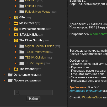
Fallout 3
Версия:
1.1
[1034]
Лор:
Полностью подходит 
Fallout 4
[2264]
Fallout: New Vegas
[2884]
GTA
[267]
Mass Effect
[52]
Добавлено:
27 октября 20
Просмотров:
1964 |
Загруз
Neverwinter Nights
[232]
Понравилось:
6
пользоват
S.T.A.L.K.E.R.
[220]
The Elder Scrolls
[5600]
Skyrim Special Edition
[631]
Весьма детализированный 
TES III: Morrowind
[34]
Доступ осуществляется чер
TES IV: Oblivion
[549]
Особенности:
TES V: Skyrim
- Детализированный уютн
[4386]
- Игровая зона
The Witcher
[177]
- Перепады высот создаю
- Открытая гостиная зона
Остальные игры
[357]
- Уникальная ванная комна
Прочие разделы
- Небольшая зона для ком
[167]
Требования:
Все DLC
Установка и удаление
ста
Спасибо
WondererSoLo
за 