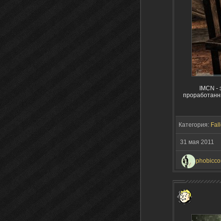
IMCN - 
проработанн
Категория:
Fall
31 мая 2011
phobicc