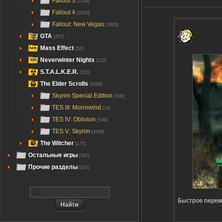
Fallout 3
[1034]
Fallout 4
[2263]
Fallout: New Vegas
[2883]
GTA
[267]
Mass Effect
[52]
Neverwinter Nights
[232]
S.T.A.L.K.E.R.
[220]
The Elder Scrolls
[5599]
Skyrim Special Edition
[630]
TES III: Morrowind
[34]
TES IV: Oblivion
[549]
TES V: Skyrim
[4386]
The Witcher
[177]
Остальные игры
[357]
Прочие разделы
[167]
Быстрое перем