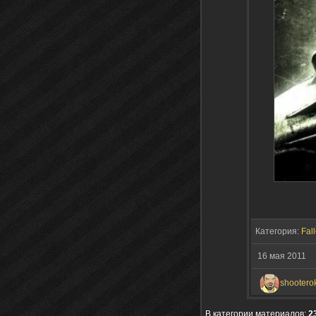
Категория:
Fall
16 мая 2011
shootero
В категории материалов:
2