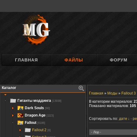
ГЛАВНАЯ
ФАЙЛЫ
ФОРУМ
Каталог
Главная
»
Моды
»
Fallout 3
Гиганты моддинга
[13938]
В категории материалов:
2
Показано материалов:
105 
Dark Souls
[90]
Dragon Age
[1115]
Сортировать по:
дате
ре
Fallout
[6186]
Fallout 2
[6]