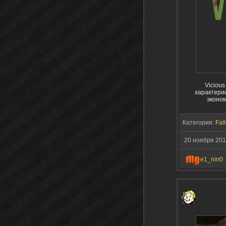
Vicious
характерис
эконом
Категория:
Fall
20 ноября 20
e1_nin0