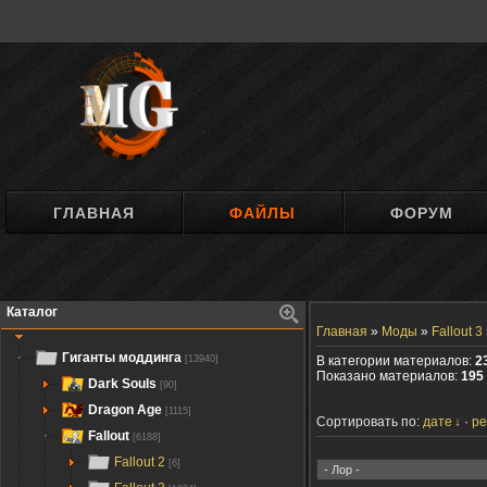
ГЛАВНАЯ
ФАЙЛЫ
ФОРУМ
Каталог
Главная
»
Моды
»
Fallout 3
Гиганты моддинга
[13940]
В категории материалов:
2
Показано материалов:
195 
Dark Souls
[90]
Dragon Age
[1115]
Сортировать по:
дате
ре
Fallout
[6188]
Fallout 2
[6]