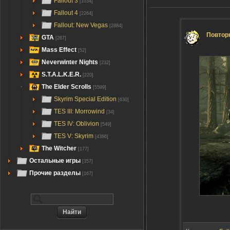
Fallout 3
[1034]
Fallout 4
[2264]
Fallout: New Vegas
[2884]
Повторн
GTA
[267]
Mass Effect
[52]
Neverwinter Nights
[232]
S.T.A.L.K.E.R.
[220]
The Elder Scrolls
[5599]
Skyrim Special Edition
[630]
TES III: Morrowind
[34]
TES IV: Oblivion
[549]
TES V: Skyrim
[4386]
The Witcher
[177]
Остальные игры
[357]
Прочие разделы
[167]