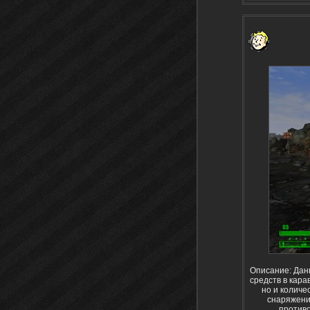
Описание: Дан
средств в кара
но и количе
снаряжени
противо