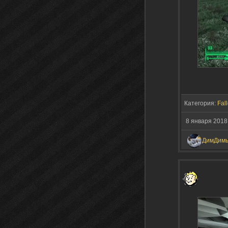
Категория:
Fall
8 января 2018
ДимДим