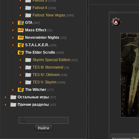
Fallout 3
[1034]
Fallout 4
[2264]
Fallout: New Vegas
[2884]
GTA
[267]
Mass Effect
[52]
Neverwinter Nights
[232]
S.T.A.L.K.E.R.
[220]
The Elder Scrolls
[5600]
Skyrim Special Edition
[631]
TES III: Morrowind
[34]
TES IV: Oblivion
[549]
TES V: Skyrim
[4386]
The Witcher
[177]
Остальные игры
[357]
Прочие разделы
[167]