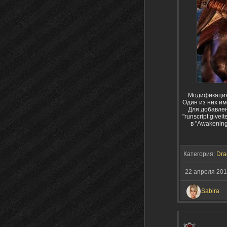
Модификация 
Один из них им
Для добавлен
"runscript giv
в "Awakening
Категория:
Dra
22 апреля 20
Sabira