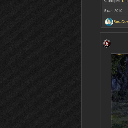
Категория:
Dra
5 мая 2010
RoseDevi