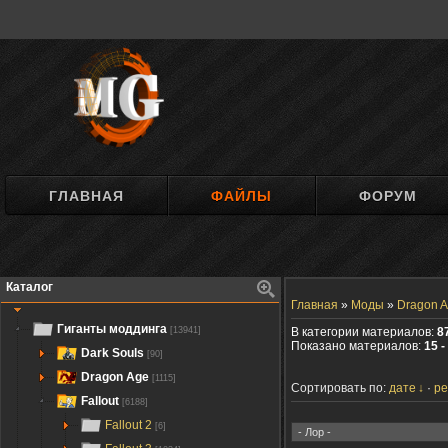
ГЛАВНАЯ
ФАЙЛЫ
ФОРУМ
Каталог
Главная
»
Моды
»
Dragon A
Гиганты моддинга
[13941]
В категории материалов:
8
Показано материалов:
15 -
Dark Souls
[90]
Dragon Age
[1115]
Сортировать по:
дате
ре
Fallout
[6188]
Fallout 2
[6]