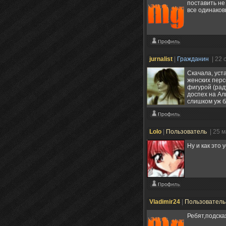
поставить не
все одинаков
jurnalist
|
Гражданин
| 22 
Скачала, уст
женских перс
фигурой (рад
доспех на Ал
слишком уж б
Lolo
|
Пользователь
| 25 
Ну и как это
Vladimir24
|
Пользовател
Ребят,подска