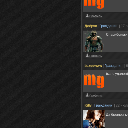
Добряк
|
Гражданин
| 17 
Спасибоньки
bazeewww
|
Гражданин
| 
(капс удален)
Killy
|
Гражданин
| 22 июл
Да бронька к