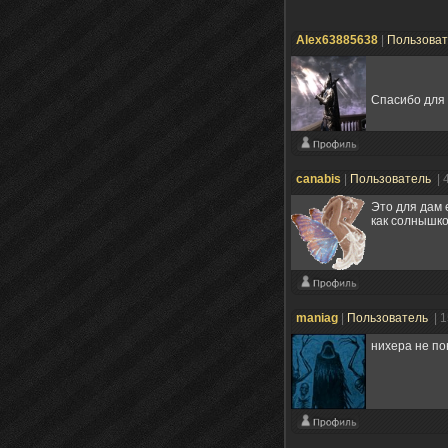
Alex63885638
|
Пользова
Спасибо для
canabis
|
Пользователь
| 
Это для дам е
как солнышко 
maniag
|
Пользователь
| 
нихера не пон