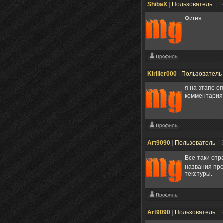
ShibaX
|
Пользователь
| 1
Фигня
Kiriller000
|
Пользователь
я на этапе о
комментариям
Art9090
|
Пользователь
| 
Все-таки спр
названия пре
текстуры.
Art9090
|
Пользователь
| 