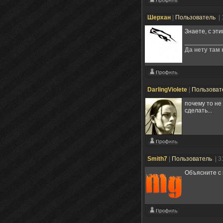
Шерхан
|
Пользователь
|
Знаете, с эт
Да нету там 
DarlingViolete
|
Пользоват
почему то не 
сделать...
Smith7
|
Пользователь
| 3
Объясните с 