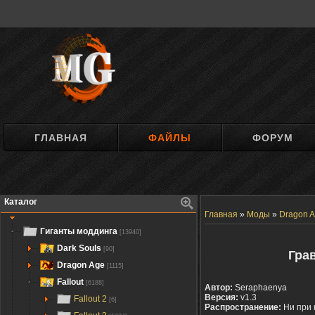
ГЛАВНАЯ
ФАЙЛЫ
ФОРУМ
Каталог
Главная
»
Моды
»
Dragon A
Гиганты моддинга
[13940]
Dark Souls
[90]
Гра
Dragon Age
[1115]
Fallout
[6188]
Автор:
Seraphaenya
Версия:
v1.3
Fallout 2
[6]
Распространение:
Ни при 