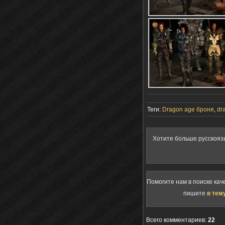
Теги:
Dragon age броня
,
dr
Хотите больше русскояз
Помогите нам в поиске кач
пишите
в тем
Всего комментариев
:
22