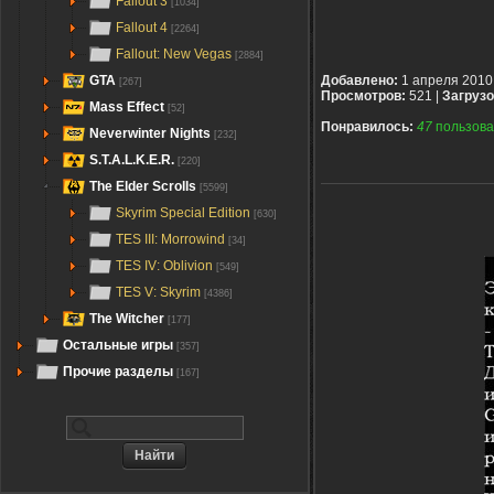
Fallout 3
[1034]
Fallout 4
[2264]
Fallout: New Vegas
[2884]
GTA
Добавлено:
1 апреля 2010
[267]
Просмотров:
521 |
Загрузо
Mass Effect
[52]
Понравилось:
47
пользова
Neverwinter Nights
[232]
S.T.A.L.K.E.R.
[220]
The Elder Scrolls
[5599]
Skyrim Special Edition
[630]
TES III: Morrowind
[34]
TES IV: Oblivion
[549]
TES V: Skyrim
[4386]
The Witcher
[177]
Остальные игры
[357]
Прочие разделы
[167]