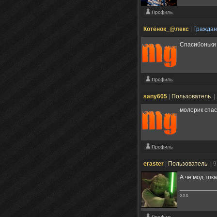
Котёнок_@лекс
|
Гражда
Спасибоньки
sany605
|
Пользователь
|
молорик спа
eraster
|
Пользователь
| 
А чё мод ток
xxx