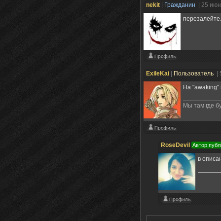
nekit
|
Гражданин
| 25 ию
перезалейте.
ExileKai
|
Пользователь
|
На "awaking"
Мы там где бу
RoseDevil
Автор публ
в описа