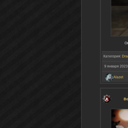
О
Категория:
Dra
9 января 2023
Alazet
Bo