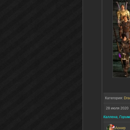
Категория:
Dra
28 июля 202
Каллена, Горим
Аонир