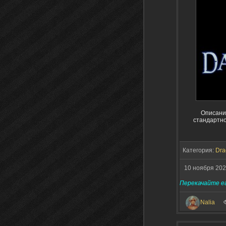
Описани
стандартно
Категория:
Dra
10 ноября 20
Перекачайте ег
Nalia