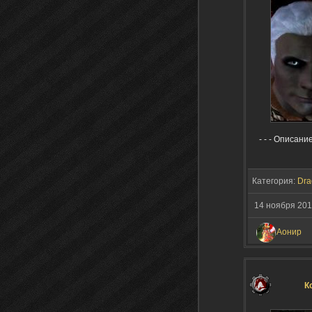
- - - Описан
Категория:
Dra
14 ноября 20
Аонир
К