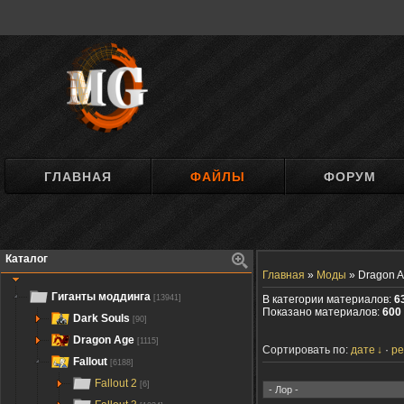
ГЛАВНАЯ
ФАЙЛЫ
ФОРУМ
Каталог
Главная
»
Моды
»
Dragon A
Гиганты моддинга
[13941]
В категории материалов:
6
Показано материалов:
600 
Dark Souls
[90]
Dragon Age
[1115]
Сортировать по:
дате
ре
Fallout
[6188]
Fallout 2
[6]