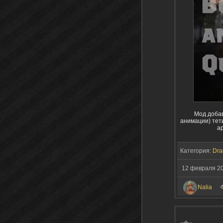
Мод добав
анимации) тети
ар
Категория:
Dra
12 февраля 2
Nalia