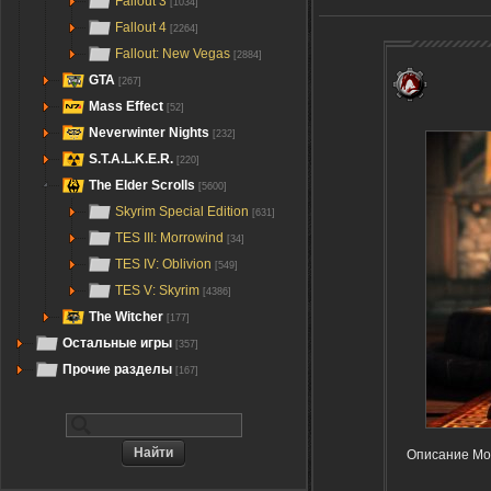
Fallout 3
[1034]
Fallout 4
[2264]
Fallout: New Vegas
[2884]
GTA
[267]
Mass Effect
[52]
Neverwinter Nights
[232]
S.T.A.L.K.E.R.
[220]
The Elder Scrolls
[5600]
Skyrim Special Edition
[631]
TES III: Morrowind
[34]
TES IV: Oblivion
[549]
TES V: Skyrim
[4386]
The Witcher
[177]
Остальные игры
[357]
Прочие разделы
[167]
Описание Мод