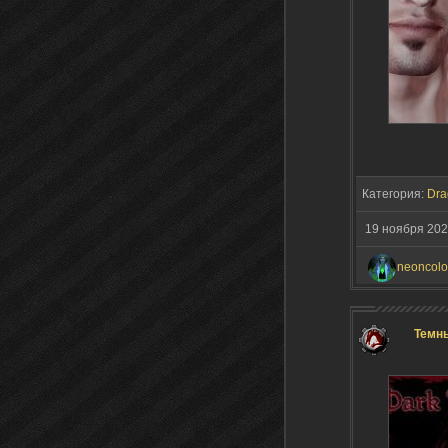
Категория:
Dra
19 ноября 20
neoncolo
Темны