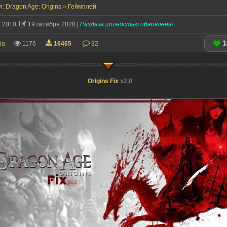
я:
Dragon Age: Origins
»
Геймплей
а 2010
19 октября 2020 |
Раздача полностью обновлена!
1
ia
1176
16465
32
Origins Fix
v2.0