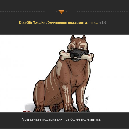
Dog Gift Tweaks / Улучшения подарков для пса
v1.0
Мод делает подарки для пса более полезными.