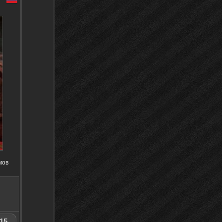
мов
15