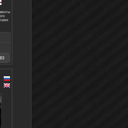
оменты
ого
таких
83