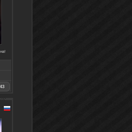
ча!
43