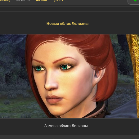
Новый облик Лелианы
Замена облика Лелианы