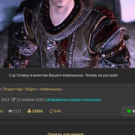
Сэр Гилмор в качестве Вашего компаньона. Теперь на русском!
я:
Dragon Age: Origins
»
Компаньоны
а 2013
22 апреля 2020 |
Исправлена ссылка в описании
4
ia
2171
22655
648
Одежда для гномов