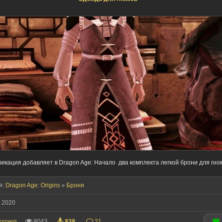
кация добавляет в Dragon Age: Начало два комплекта легкой брони для гно
я:
Dragon Age: Origins
»
Броня
 2020
ksnerg
8043
838
21