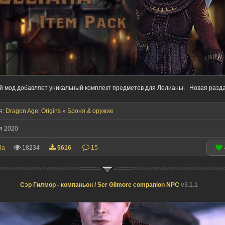
 мод добавляет уникальный комплект предметов для Лелианы. Новая разда
я:
Dragon Age: Origins
»
Броня & оружие
я 2020
ia
18234
5616
15
Сэр Гилмор - компаньон / Ser Gilmore companion NPC
v3.1.1