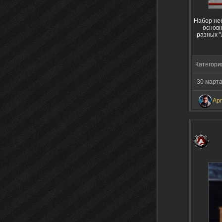
Набор не
основн
разных "
Категори
30 март
Apr