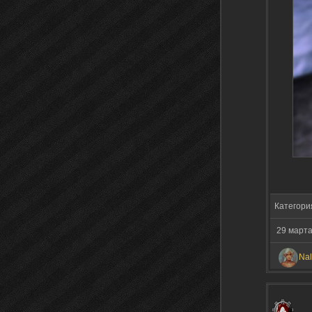
Категори
29 март
Nal