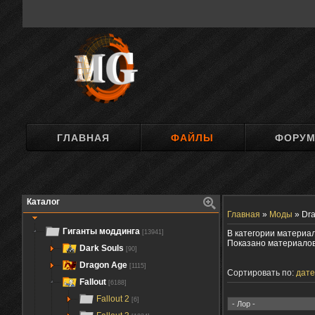
ГЛАВНАЯ
ФАЙЛЫ
ФОРУ
Каталог
Главная
»
Моды
»
Dra
Гиганты моддинга
[13941]
В категории материа
Показано материало
Dark Souls
[90]
Dragon Age
[1115]
Сортировать по:
дате
Fallout
[6188]
Fallout 2
[6]