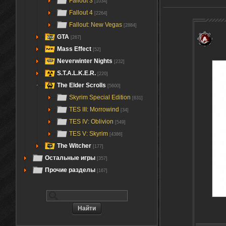
Fallout 3
[1034]
Fallout 4
[2264]
Fallout: New Vegas
[2884]
GTA
[267]
Mass Effect
[52]
Neverwinter Nights
[232]
S.T.A.L.K.E.R.
[220]
The Elder Scrolls
[5600]
Skyrim Special Edition
[631]
TES III: Morrowind
[34]
TES IV: Oblivion
[549]
TES V: Skyrim
[4386]
The Witcher
[177]
Остальные игры
[357]
Прочие разделы
[167]