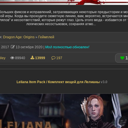
больших фиксов и исправлений, затрагивающих некоторые предыстории и м
ой игры. Когда вы проходите сюжетную линию, вам, вероятно, встречается мн
ляпов" и несоответствий, которые режут глаз. Цель этого мода - избавится от 
логических несостыковок, сохраняя атмо...
я:
Dragon Age: Origins
»
Геймплей
а 2017
13 октября 2020 |
Мод полностью обновлен!
1
iley
89940
13999
197
Leliana Item Pack / Комплект вещей для Лелианы
v3.0