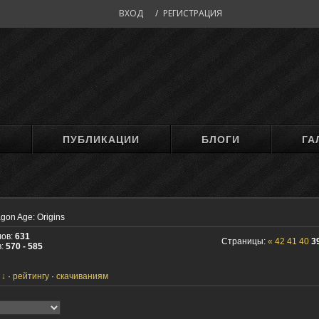
ВХОД
/
РЕГИСТРАЦИЯ
М
ПУБЛИКАЦИИ
БЛОГИ
ГА
gon Age: Origins
лов:
631
Страницы:
«
42
41
40
3
в:
570 - 585
рейтингу
скачиваниям