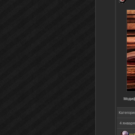
Модифи
Категори
4 января
nic