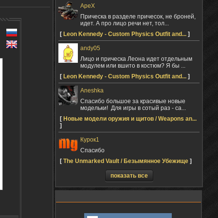
ApeX
Прическа в разделе причесок, не броней,
идет. А про лицо речи нет, тол...
[
Leon Kennedy - Custom Physics Outfit and...
]
andy05
Лицо и прическа Леона идет отдельным
модулем или вшито в костюм? Я бы ...
[
Leon Kennedy - Custom Physics Outfit and...
]
Aneshka
Спасибо большое за красивые новые
модельки! Для игры в сотый раз - са...
[
Новые модели оружия и щитов / Weapons an...
]
Курок1
Спасибо
[
The Unmarked Vault / Безымянное Убежище
]
показать все