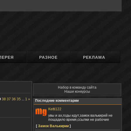
ЛЕРЕЯ
РАЗНОЕ
РЕКЛАМА
Набор в команду сайта
Наши конкурсы
9
38
37
36
35
...
1
»
Последние комментарии
Ketti122
увы и ах,годы идут,замок валькирий не
пощадило время,ссылки не рабочие
[
Замок Валькирии
]