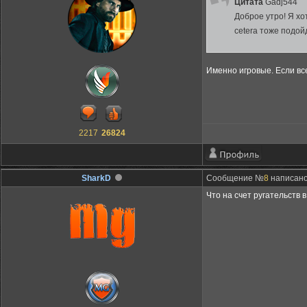
Цитата
Gadj544
Доброе утро! Я хо
cetera тоже подой
Именно игровые. Если все
2217
26824
SharkD
Сообщение №
8
написано:
Что на счет ругательств