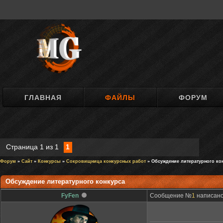
ГЛАВНАЯ
ФАЙЛЫ
ФОРУМ
Страница
1
из
1
1
Форум
»
Сайт
»
Конкурсы
»
Сокровищница конкурсных работ
» Обсуждение литературного ко
Обсуждение литературного конкурса
FyFen
Сообщение №
1
написано: