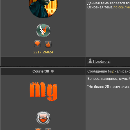
Данная тема является вс
Основная тема
по ссылке
2217
26824
Courier38
Сообщение №
2
написано:
Вопрос, наверное, глупый
"Не более 25 тысяч симво