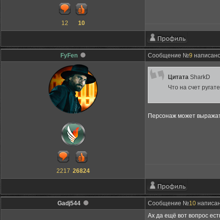
12
10
FyFen
Сообщение №
9
написано:
Цитата
SharkD
Что на счет ругат
Персонаж может выражать
2217
26824
Gadj544
Сообщение №
10
написано
Ах да ещё вот вопрос ес