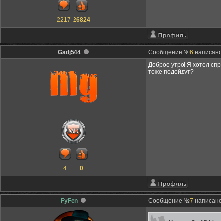
2217
26824
Gadj544
Сообщение №
6
написано:
Доброе утро! Я хотел спр
тоже подойдут?
4
0
FyFen
Сообщение №
7
написано: