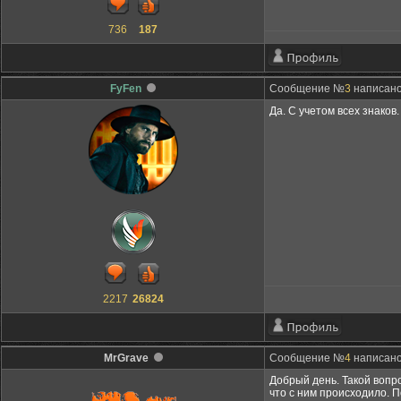
736
187
FyFen
Сообщение №
3
написано:
Да. С учетом всех знаков.
2217
26824
MrGrave
Сообщение №
4
написано:
Добрый день. Такой вопро
что с ним происходило. 