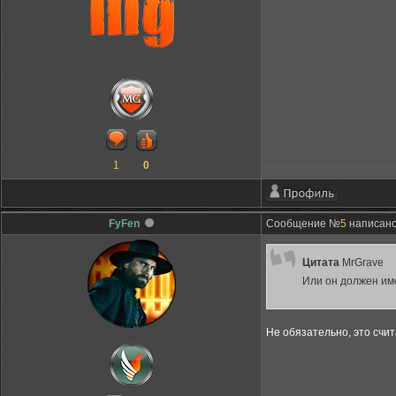
1
0
FyFen
Сообщение №
5
написано:
Цитата
MrGrave
Или он должен им
Не обязательно, это счи