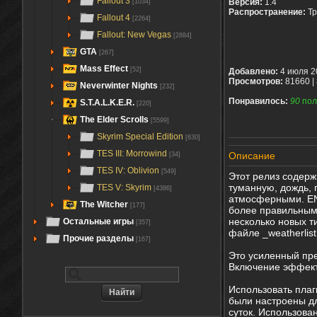
Fallout 3
Версия:
1.4
[1034]
Распространение:
Тр
Fallout 4
[2264]
Fallout: New Vegas
[2884]
GTA
[267]
Mass Effect
[52]
Добавлено:
4 июля 2
Просмотров:
81660 |
Neverwinter Nights
[232]
Понравилось:
90
пол
S.T.A.L.K.E.R.
[220]
The Elder Scrolls
[5599]
Skyrim Special Edition
[630]
TES III: Morrowind
Описание
[34]
TES IV: Oblivion
[549]
Этот релиз содерж
туманную, дождь, 
TES V: Skyrim
[4386]
атмосферными. ENB
The Witcher
[177]
более правильным
несколько новых т
Остальные игры
[357]
файле _weatherlist.
Прочие разделы
[167]
Это усиленный пре
Включение эффекто
Использовать плаг
были настроены дл
суток. Использован