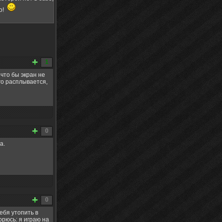
о!
1
 что бы экран не
го расплывается,
0
а.
0
ебя утопить в
орюсь: я играю на