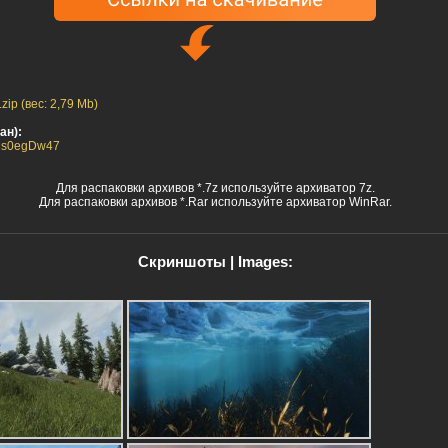
ip (вес: 2,79 Mb)
ан):
99Ms0egDw47
Для распаковки архивов *.7z используйте архиватор 7z.
Для распаковки архивов *.Rar используйте архиватор WinRar.
Скриншоты | Images: