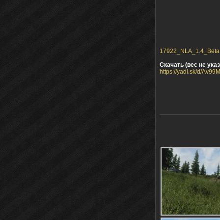
17922_NLA_1.4_Beta.z
Скачать (вес не указ
https://yadi.sk/d/Av