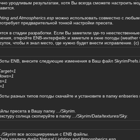
очно уродливым результатам, хотя Вы всегда сможете настроить м
авится.
ghting and Atmospherics.esp
можно использовать совместно с любым
, потребует предварительной тонкой настройки пресета.
ится в стадии разработки. Если Вы заметили где-то неестественные
ения, откройте ENB-интерфейс и заметьте в окне погоды (weather 
уток, чтобы я знал место, где нужно будет внести исправление. (с
боты ENB, внесите следующие изменения в Ваш файл SkyrimPrefs.i
Target=1
dows=1
s=1
=1
боты разных типов погоды скачайте и установите в папку enbseries
айлы пресета в Вашу папку
.../Skyrim.
кстуру солнца скопируйте в папку
.../Skyrim/Data/textures/
Sky.
../Skyrim
все ассоциируемые с ENB файлы.
/Data
удалите файл Natural Lighting and Atmospherics.esp
.