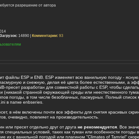
ебуется разрешение от автора
014
Загрузок:
14890 |
Комментарии:
93
ьзователям
ит файлы ESP и ENB. ESP изменяет всю ванильную погоду - ясную
пасмурную и снежную, делая её цвета более естественными, а эф
-пресет разработан для совместной работы с ESP, чтобы сделать
и (никакой странной окружающей среды или неестественного тума
ипов погоды, в том числе безоблачных, пасмурных. Полный список 
ini в папке enbseries.
сет, в нём включены почти все эффекты для снятия красивых скри
в, очевидно, повлияет на производительность.
ин или пресет отдельно друг от друга
не рекомендуется
. Все знач
я специальных условий, таких как туман или особенности погоды 
ие их с ванильной погодой или плагином "Climates of Tamriel" скор