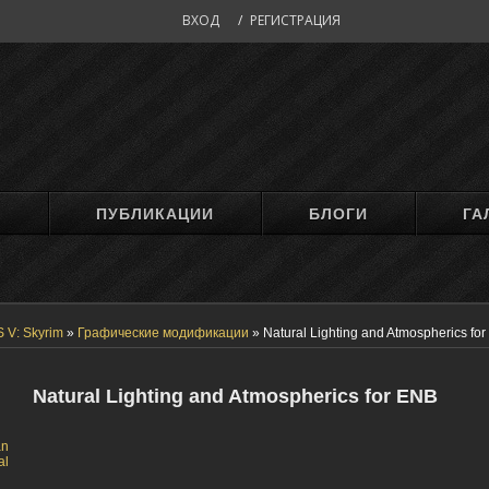
ВХОД
/
РЕГИСТРАЦИЯ
М
ПУБЛИКАЦИИ
БЛОГИ
ГА
 V: Skyrim
»
Графические модификации
»
Natural Lighting and Atmospherics fo
Natural Lighting and Atmospherics for ENB
an
al