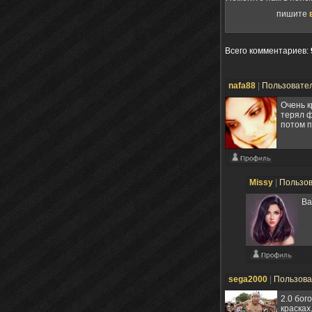
пишите
Всего комментариев
:
nafa88
|
Пользовате
Очень к
терял ф
потом п
Missy
|
Пользо
Ва
sega2000
|
Пользов
2.0 бог
красках