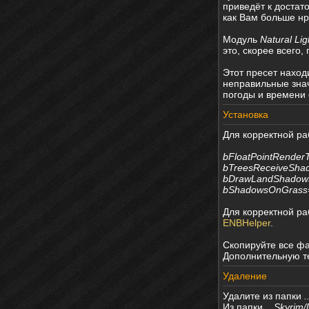
приведёт к достат
как Вам больше нр
Модуль
Natural Li
это, скорее всего
Этот пресет наход
неправильные знач
погоды и времени с
Установка
Для корректной ра
bFloatPointRender
bTreesReceiveSha
bDrawLandShadow
bShadowsOnGrass
Для корректной ра
ENBHelper
.
Скопируйте все ф
Дополнительную те
Удаление
Удалите из папки
.
Из папки
...Skyrim