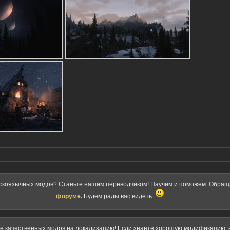
скоязычных модов? Станьте нашим переводчиком! Научим и поможем. Обра
форуме.
Будем рады вас видеть
ке качественных модов на локализацию! Если знаете хорошую модификацию, к