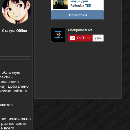
Статус:
Offline
, облачную,
фекты -
 значения
на). Добавлено
можно найти в
ншотов.
ения изначально
в разное время
ее всего