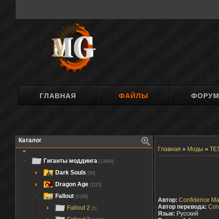
ГЛАВНАЯ
ФАЙЛЫ
ФОРУ
Каталог
Главная
»
Моды
»
TES
Гиганты моддинга
[13940]
Dark Souls
[90]
Dragon Age
[1115]
Fallout
[6188]
Автор:
Confidence M
Автор перевода:
Cor
Fallout 2
[6]
Язык:
Русский