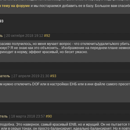
в тему на форуме
и мы постараемся добавить ее в базу. Большое вам спасиб
93
ль
| 20 октября 2018 19:12
#92
расиво получилось, но меня мучает вопрос - что отключить/удалить/кого убить
окус? Я не знаю как это объяснить... Изображение на переднем плане немно
риходит в норму, эффект красивый, но бесит ужасно.
ватель
| 27 апреля 2019 21:30
#93
м нужно отключить DOF или в настройках ЕНБ или в ини файле самого пресет
атель
| 18 марта 2018 23:57
#90
оподобна. Это наверное, самый красивый ENB, но и жрущий. Он не пытается т
, или в серых тонах, он просто балансирует, идеально балансирует. Но я повт