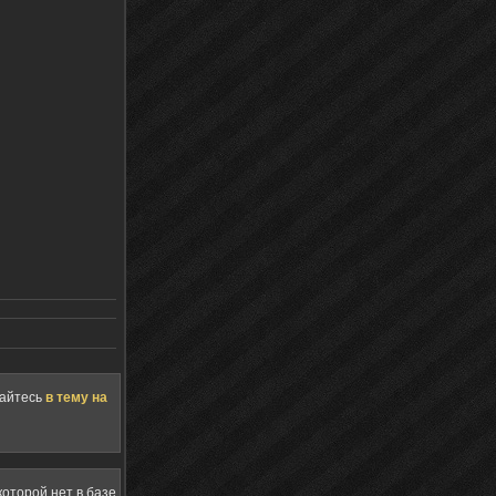
щайтесь
в тему на
оторой нет в базе,