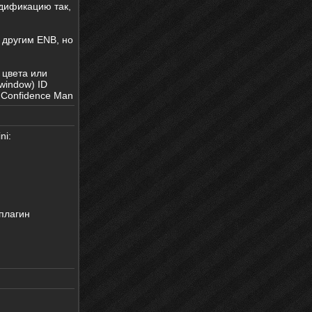
одификацию так,
 другим ENB, но
 цвета или
window) ID
) Confidence Man
ni:
 плагин