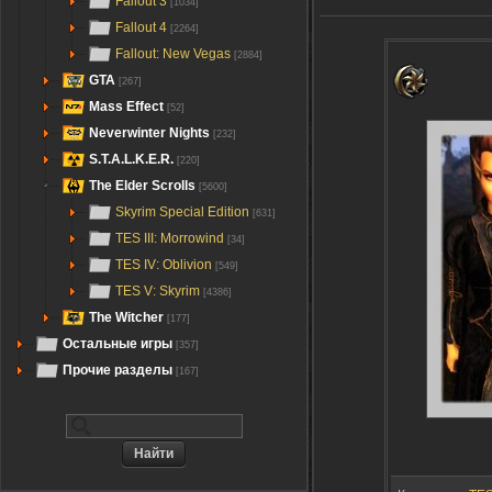
Fallout 3
[1034]
Fallout 4
[2264]
Fallout: New Vegas
[2884]
GTA
[267]
Mass Effect
[52]
Neverwinter Nights
[232]
S.T.A.L.K.E.R.
[220]
The Elder Scrolls
[5600]
Skyrim Special Edition
[631]
TES III: Morrowind
[34]
TES IV: Oblivion
[549]
TES V: Skyrim
[4386]
The Witcher
[177]
Остальные игры
[357]
Прочие разделы
[167]