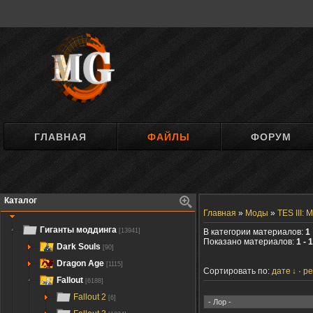
ГЛАВНАЯ
ФАЙЛЫ
ФОРУМ
Каталог
Главная
»
Моды
»
TES III: 
Гиганты моддинга
[13941]
В категории материалов:
1
Показано материалов:
1 - 1
Dark Souls
[90]
Dragon Age
[1115]
Сортировать по:
дате
ре
Fallout
[6188]
Fallout 2
[6]