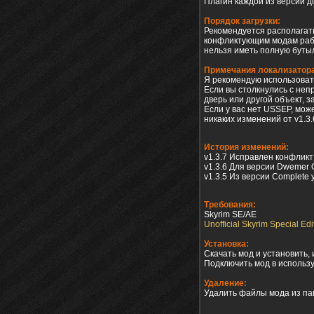
Плагин каждой из версий дос
Порядок загрузки:
Рекомендуется располагать
конфликтующим модам работ
нельзя иметь полную буты
Примечания локализатор
Я рекомендую использовать
Если вы столкнулись с неп
дверь или другой объект, 
Если у вас нет USSEP, може
никаких изменений от v1.3.
История изменений:
v1.3.7 Исправлен конфлик
v1.3.6 Для версии Dwemer 
v1.3.5 Из версии Complete
Требования:
Skyrim SE/AE
Unofficial Skyrim Special Ed
Установка:
Скачать мод и установить,
Подключить мод в использ
Удаление:
Удалить файлы мода из пап