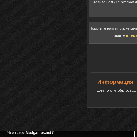
Хотите больше русскояз
Помогите нам в поиске кач
пишите
в тем
Информация
Для того, чтобы оста
Что такое Modgames.net?