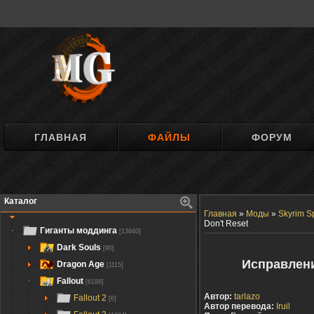
ГЛАВНАЯ
ФАЙЛЫ
ФОРУМ
Каталог
Главная
»
Моды
»
Skyrim Sp
Don't Reset
Гиганты моддинга
[13940]
Dark Souls
[90]
Исправлени
Dragon Age
[1115]
Fallout
[6188]
Автор:
tarlazo
Fallout 2
[6]
Автор перевода:
Iruil