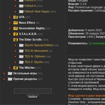
Fallout 3
Язык:
Русский
[1034]
Версия:
1.3.6
Fallout 4
[2264]
Лор:
Полностью подходит 
Распространение:
Свобод
Fallout: New Vegas
[2884]
GTA
[267]
Mass Effect
[52]
Neverwinter Nights
[232]
Добавлено:
5 июля 2022
Обновлено:
26 января 202
S.T.A.L.K.E.R.
[220]
Просмотров:
1445 |
Загруз
The Elder Scrolls
[5599]
Понравилось:
11
пользова
Skyrim Special Edition
[630]
TES III: Morrowind
[34]
TES IV: Oblivion
[549]
Мод не позволяет таинств
TES V: Skyrim
открытым.
[4386]
В игре некоторые двери и д
The Witcher
[177]
котором такой объект расп
на поверхности в небольшо
Остальные игры
[357]
этой дверью, её состояние
Прочие разделы
быстро спуститься в Чёрны
[167]
становится проблемой.
С этим модом ворота, прох
покидаете ячейку. Мод испр
Мод сделан в двух версия
Complete - исправление дв
Dwemer Only - исправление