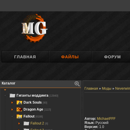
ГЛАВНАЯ
ФАЙЛЫ
ФОРУМ
Каталог
Главная
»
Моды
»
Neverwin
Гиганты моддинга
[13940]
Dark Souls
[90]
Dragon Age
[1115]
Fallout
[6188]
Автор:
MichaelFFF
Язык:
Русский
Fallout 2
[6]
Версия:
1.0