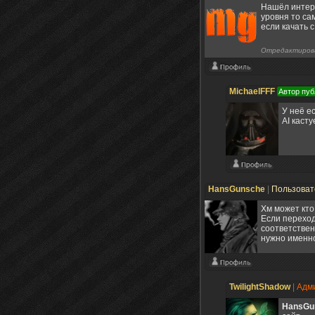
Нашёл интере
уровня то са
если качать с
Отредактиров
MichaelFFF
Автор пуб
У неё е
AI каст
HansGunsche
|
Пользова
Хм может кто
Если переход
соответствен
нужно именно
TwilightShadow
|
Адм
HansGu