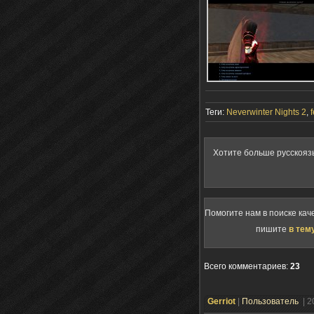
Теги:
Neverwinter Nights 2
,
Хотите больше русскояз
Помогите нам в поиске кач
пишите
в тем
Всего комментариев
:
23
Gerriot
|
Пользователь
| 2