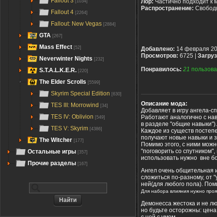
Fallout 3
Лор:
Частично подходит к 
[1034]
Распространение:
Свобод
Fallout 4
[2264]
Fallout: New Vegas
[2884]
GTA
[267]
Mass Effect
[52]
Добавлено:
14 февраля 2
Просмотров:
6725 |
Загруз
Neverwinter Nights
[232]
Понравилось:
21
пользова
S.T.A.L.K.E.R.
[220]
The Elder Scrolls
[5599]
Skyrim Special Edition
[630]
Описание мода:
TES III: Morrowind
[34]
Добавляет в игру ангела-с
TES IV: Oblivion
Работают аналогично с нав
[549]
в разделе "общие навыки")
TES V: Skyrim
[4386]
Каждое из существ постепе
получают новые навыки и 
The Witcher
[177]
Помимо этого, с ними можн
"поговорить со спутником"
Остальные игры
[357]
использовать нужно вне бо
Прочие разделы
[167]
Ангел очень общительная и
сложиться по-разному, от 
ней(для любого пола). Пом
Для набора влияния нужно проя
Демонесса жестока и не лю
но будьте осторожны: цена