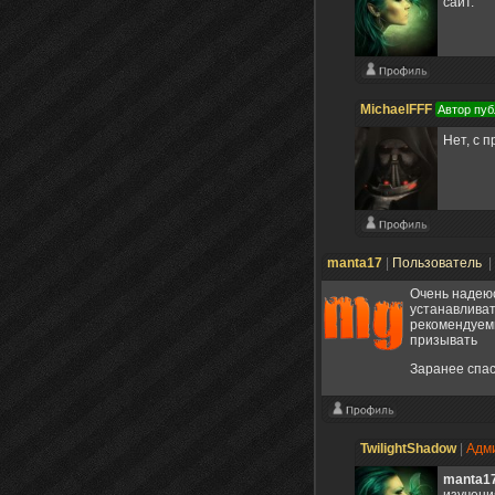
сайт.
MichaelFFF
Автор пуб
Нет, с 
manta17
|
Пользователь
|
Очень надеюс
устанавливат
рекомендуемы
призывать
Заранее спа
TwilightShadow
|
Адм
manta1