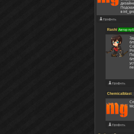
дизайне
Подскаж
в int_g
Rashi
Автор пуб
Зд
бл
Co
Pr
По
бл
ус
пе
Chemicalblast
Сп
Mo