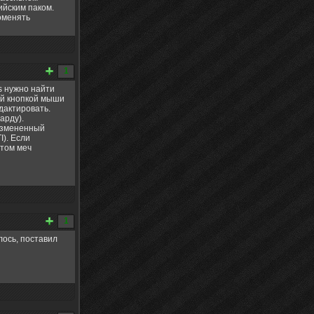
ийским паком.
оменять
1
ms нужно найти
вой кнопкой мыши
дактировать.
арду).
 измененный
I). Если
отом меч
1
лось, поставил