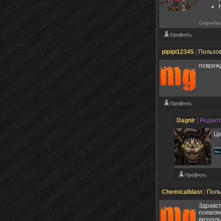
Отредак
pipipi12345
|
Пользо
повреж
Dagnir
|
Редакт
Це
Chemicalblast
|
Поль
Здравст
появляю
визуаль