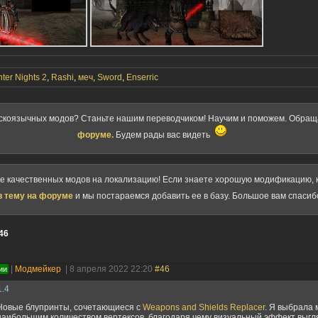
ter Nights 2
,
Rashi
,
меч
,
Sword
,
Enserric
скоязычных модов? Станьте нашим переводчиком! Научим и поможем. Обра
форуме.
Будем рады вас видеть
ке качественных модов на локализацию! Если знаете хорошую модификацию, к
в тему на форуме
и мы постараемся добавить ее в базу. Большое вам спасиб
46
|
Модмейкер
| 8 апреля 2022 22:20
#46
ии
1.4
Новые блупринты, сочетающиеся с
Weapons and Shields Replacer
. Я выбрала 
наибольшим количеством вертексов, благодаря чему визуальный эффект выгл