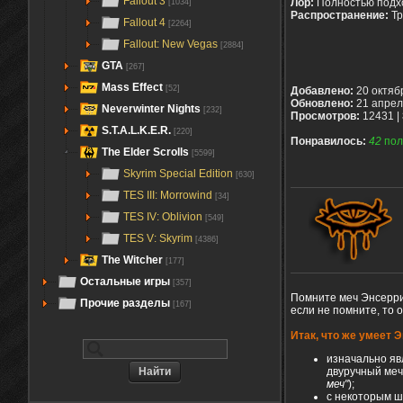
Fallout 3
Лор:
Полностью подх
[1034]
Распространение:
Тр
Fallout 4
[2264]
Fallout: New Vegas
[2884]
GTA
[267]
Mass Effect
[52]
Добавлено:
20 октяб
Обновлено:
21 апрел
Neverwinter Nights
[232]
Просмотров:
12431 |
S.T.A.L.K.E.R.
[220]
Понравилось:
42
пол
The Elder Scrolls
[5599]
Skyrim Special Edition
[630]
TES III: Morrowind
[34]
TES IV: Oblivion
[549]
TES V: Skyrim
[4386]
The Witcher
[177]
Остальные игры
[357]
Помните меч Энсеррик
Прочие разделы
[167]
если не помните, то о
Итак, что же умеет 
изначально яв
двуручный меч
меч"
);
с некоторым ш