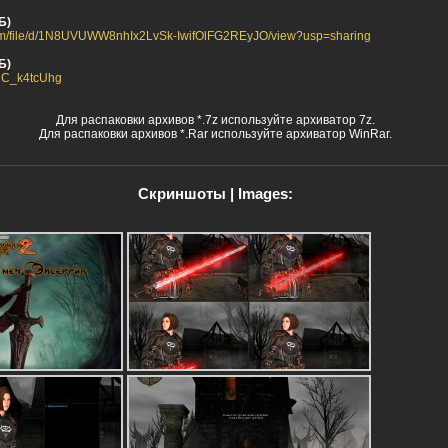
Б)
.com/file/d/1N8UVUWW8nhIx2LvSk-IwifOlFG2REyJO/view?usp=sharing
Б)
1uC_k4tcUhg
Для распаковки архивов *.7z используйте архиватор 7z.
Для распаковки архивов *.Rar используйте архиватор WinRar.
Скриншоты | Images: