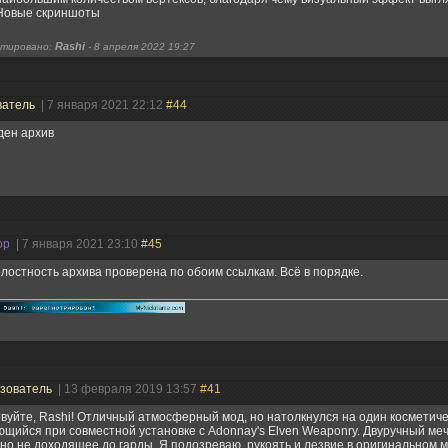
Новые скриншоты
Rashi
тировано:
-
8 апреля 2022 19:27
ватель
| 7 января 2021 22:12
#44
ден архив
ор
| 7 января 2021 23:10
#45
лостность архива проверена по обоим ссылкам. Всё в порядке.
зователь
| 13 февраля 2019 13:57
#41
вуйте, Rashi! Отличный атмосферный мод, но натолкнулся на один косметиче
щийся при совместной установке с Adonnay's Elven Weaponry. Двуручный меч
но не доходящее до гарды. Я подозреваю, рукоять и лезвие в оригинальном 