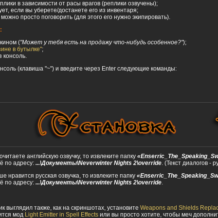
плики в зависимости от расы врагов (реплики озвучены);
ет, если вы уберете/достанете его из инвентаря;
 можно просто поговорить (для этого его нужно экипировать).
:
кином (
"Может у тебя есть на продажу что-нибудь особенное?"
);
зине в бутылке"
;
з консоль.
онсоль (клавиша "~") и введите через Enter следующие команды:
очитаете английскую озвучку, то извлеките папку
«Enserric_The_Speaking_S
ё по адресу:
...\Документы\Neverwinter Nights 2\override
. (Текст диалогов - р
ше нравится русская озвучка, то извлеките папку
«Enserric_The_Speaking_Sw
ё по адресу:
...\Документы\Neverwinter Nights 2\override
.
к выглядил также, как на скриншотах, установите
Weapons and Shields Repla
ится мод
Light Emitter in Spell Effects
или вы просто хотите, чтобы меч дополни