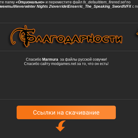
йте папку
«Опционально»
и переместите файл
fx_defaultitem_firered.sef
по
кументы\Neverwinter Nights 2\override\Enserric_The_Speaking_Sword\VFX
с п
Спасибо
Marmura
за файлы русской озвучки!
Спасибо сайту modgames.net за то, что он есть!