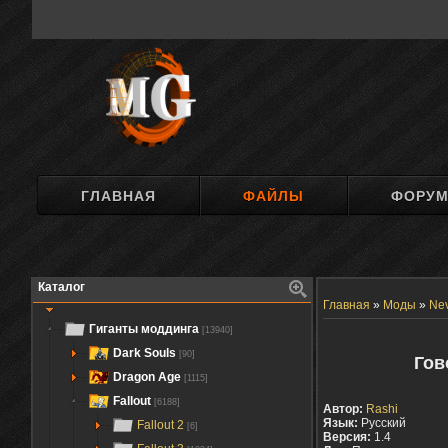
ГЛАВНАЯ
ФАЙЛЫ
ФОРУ
Каталог
Главная
»
Моды
»
Nev
Гиганты моддинга
[13940]
Dark Souls
[90]
Гов
Dragon Age
[1115]
Fallout
[6188]
Автор:
Rashi
Язык:
Русский
Fallout 2
[6]
Версия:
1.4