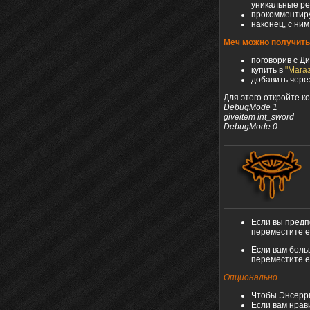
уникальные ре
прокомментиру
наконец, с ним
Меч можно получить
поговорив с Ди
купить в
"Мага
добавить чере
Для этого откройте к
DebugMode 1
giveitem int_sword
DebugMode 0
Если вы предп
переместите е
Если вам боль
переместите е
Опционально
.
Чтобы Энсерри
Если вам нрав