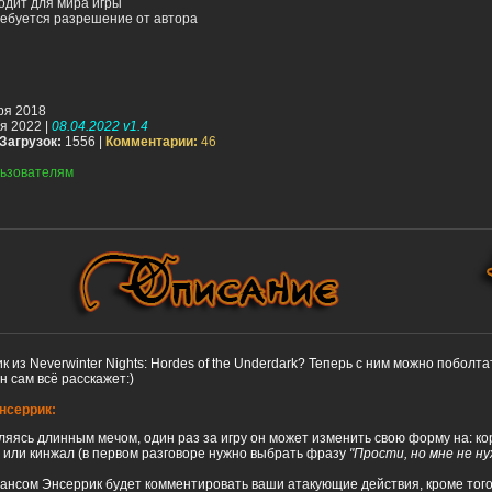
одит для мира игры
ебуется разрешение от автора
ря 2018
я 2022 |
08.04.2022 v1.4
Загрузок:
1556 |
Комментарии:
46
ьзователям
 из Neverwinter Nights: Hordes of the Underdark? Теперь с ним можно поболтат
н сам всё расскажет:)
Энсеррик:
ляясь длинным мечом, один раз за игру он может изменить свою форму на: ко
 или кинжал (в первом разговоре нужно выбрать фразу
"Прости, но мне не н
ансом Энсеррик будет комментировать ваши атакующие действия, кроме тог