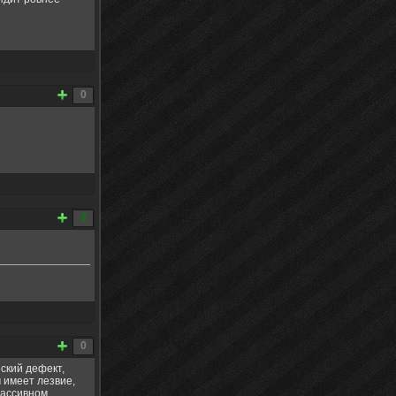
0
3
0
ский дефект,
 имеет лезвие,
массивном