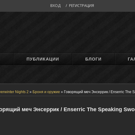
ВХОД
/
РЕГИСТРАЦИЯ
М
ПУБЛИКАЦИИ
БЛОГИ
ГА
erwinter Nights 2
»
Броня и оружие
»
Говорящий меч Энсеррик / Enserric The 
орящий меч Энсеррик / Enserric The Speaking Swo