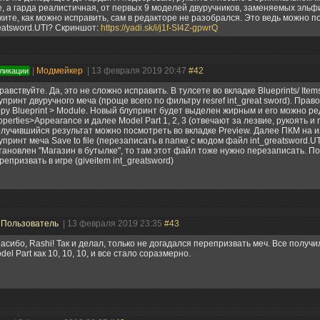
, а гарда реалистичная, от первых 9 моделей двуручников, заменяемых эльф
ите, как можно исправить, сам в редакторе не разобрался. Это ведь можно п
reatsword.UTI? Скриншот:
https://yadi.sk/i/j1f-SI4Z-gpwrQ
|
Модмейкер
| 13 февраля 2019 20:47
#42
ликации
равствуйте. Да, это не сложно исправить. В тулсете во вкладке Blueprints/ Ite
упринт двуручного меча (проще всего по фильтру resref int_great sword). Пра
py Blueprint > Module. Новый блупринт будет выделен жирным и его можно ре
operties>Appearance и далее Model Part 1, 2, 3 (отвечают за лезвие, рукоять и г
лучившийся результат можно посмотреть во вкладке Preview. Далее ПКМ на
упринт меча Save to file (перезаписать в папке с модом файл int_greatsword.UT
тановлен "Магазин в бутылке", то там этот файл тоже нужно перезаписать. П
репризвать в игре (giveitem int_greatsword)
|
Пользователь
| 13 февраля 2019 23:35
#43
асибо, Rashi! Так и делал, только не догадался перепризвать меч. Все получи
del Part как 10, 10, 10, и все стало соразмерно.