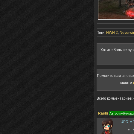
Теги:
NWN 2
,
Neverwin
Хотите больше рус
Помогите нам в поис
пишите
Всего комментариев
:
Rashi
Автор публикац
UPD. v 