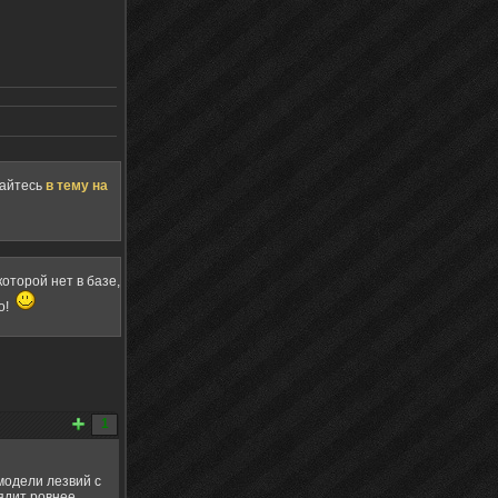
щайтесь
в тему на
оторой нет в базе,
о!
1
модели лезвий с
ядит ровнее