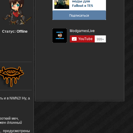
Статус:
Offline
ь и в NWN2! Ну, а
роткий меч,
ужен длинный
о, предусмотрены