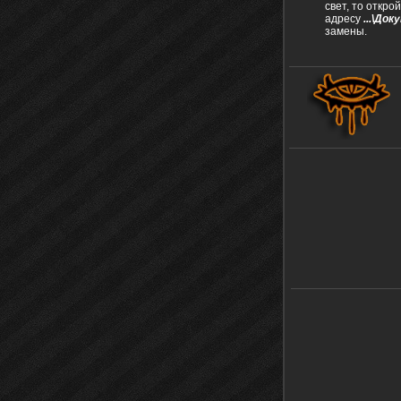
свет, то откро
адресу
...\До
замены.