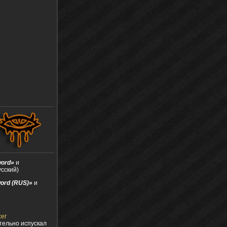
word»
и
усский)
ord (RUS)»
и
cer
тельно испускал